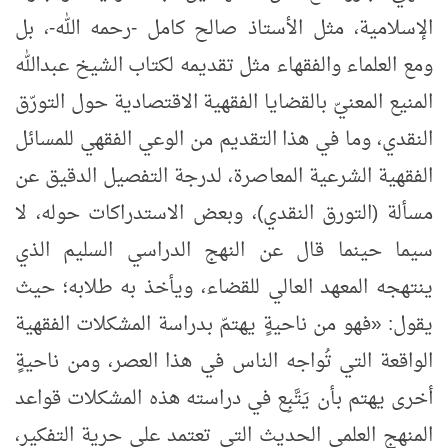
الإسلامية، مثل الأستاذ صالح كامل -رحمه الله-، بل
ومع العلماء والفقهاء مثل تقديمه لكتاب الشيخ عبدالله
المنيع المعنيّ بالقضايا الفقهية الاقتصادية حول التورّق
النقدي، وما في هذا التقديم من الوعي الفقهي للمسائل
الفقهية الشرعية المعاصرة، لدرجة التفصيل الدقيق عن
مسألة (التورق النقدي)، وبعض الاستدراكات حوله، لا
سيما حينما قال عن النهج الدراسي السليم الذي
ينتهجه المعهد العالي للقضاء، ويأخذ به طلابه؛ حيث
يقول: «فهو من ناحيةٍ يهتمّ بدراسة المشكلات الفقهية
الواقعة التي تُواجه الناس في هذا العصر، ومن ناحيةٍ
أخرى يهتم بأن يَتَّبِع في دراسته هذه المشكلات قواعد
المنهج العلمي الحديث التي تعتمد على حرية التفكير،