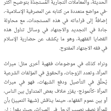
الحديثة، والمعاملات التجارية المُستجدّة بتوضيح أكثر
-في مواضع متعددة من كتابه عن المصرفية الإسلامية-،
إضافةً إلى قراءاته في هذه المستجدات، مع محاولة
جادة في التجديد والاجتهاد في وسائل تناول هذه
القضايا الفقهية، وهو ما يكشف عن حضارية الإسلام
في فقه الاجتهاد المفتوح.
ونراه كذلك في موضوعات فقهية أخرى مثل: ميراث
المرأة، وتعدد الزوجات، والحقوق في المؤلفات الشرعية
يُحلِّق في التأصيل ودفع الشبهات، فهو في ميراث
المرأة -كأنموذج- يقرّر خلاف بعض المتداول بين الناس،
أو بين عموم الفقهاء، حينما يناقش (شبهة التمييز) بأن
للمرأة نصف نصيب الرجل في الميراث، حيث يقول: إن