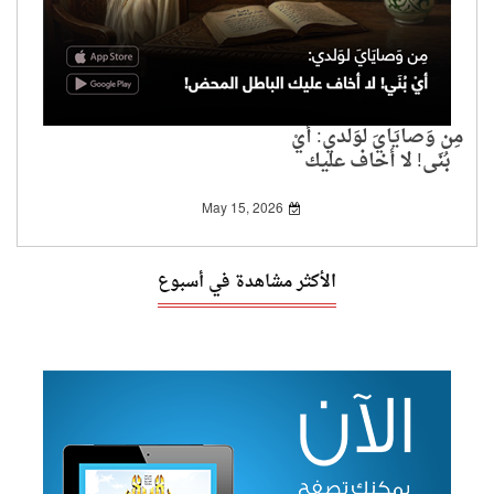
مِن وَصايَايَ لوَلدي: أيْ
بُنَي! لا أخاف عليك
الباطل المحض!
May 15, 2026
الأكثر مشاهدة في أسبوع