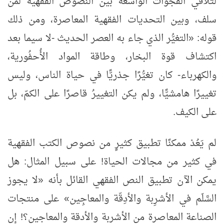
لتلافي الفجوات الواسعة بين النصوص الفقهية لمن
سلف، وبين التحديات الفقهية المعاصرة، ومن ذلك
قوله: «التغيُّر الذي جاء به العصر الحديث -لا سيما بعد
اكتشاف قوة البخار، وطاقة المواد الأُحفُورية،
والكهرباء- كان تغيُّرًا جذريًّا في حياة الناس، وليس
تغييرًا هامشيًّا، ولم يكن التغييرُ قاصرًا على الكمّ، بل
على الكيف.
لم يَعُدْ ممكنًا تطبيق كثيرٍ من نصوص الكتب الفقهية
في كثير من مجالات الحياة! على سبيل المثال: هل
يمكن الآن تطبيق النص الفقهي القائل بأنه «لا يجوز
السَّلَم في الأشرِبة والأدِقّة والمعاجِين» على منتجات
الصناعة المعاصرة من الأشربة والأدقة والمعاجين؟! إن