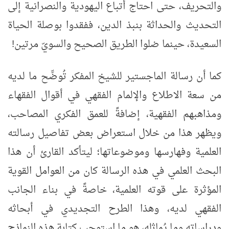
والتحريف، حتى احتاج أتباع اليهودية والنصرانية إلى
التحديث والحداثة بنبذ الدين، ففقدوا بوصلة الحياة
السعيدة، حينما ضلوا الطريق الصحيح والسويّ مرتين!
كما أن رسالة الماجستير للشيخ المفكر تُوضِّح ما لديه
من سعة الاطلاع والإلمام الفقهي في أقوال الفقهاء
ومذاهبهم الفقهية، إضافةً للعمق الفكري المصاحب،
ويظهر هذا من خلال استعراض بعض تفاصيل رسالته
العلمية وفهارسها وموضوعاتها؛ ليتأكد القارئ أن هذا
البحث العلمي في هذه الرسالة كان من العوامل القوية
المؤثرة على قوته العلمية، خاصةً في بناء الجانب
الفقهي لديه، وهذا الطرح التجديدي في أبحاثه
ودراساته وما يُماثله، هو ما استوجب كتابة هذه النماذج