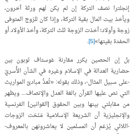
إنجلترا نصف التركة إن لم يكن لهم ورثة آخرون،
ويأخذ بيت المال بقية التركة، وإذا كان للزوج المتوفى
زوجة وأولاد؛ أخذت الزوجة ثلث التركة، وأخذ الأولاد أو
الحفدة بقيتها»
[5]
.
بل إن الحصين يكرر مقارنة غوستاف لوبون بين
حضارية العدالة في الإسلام وغيره في الشأن الأُسريّ
-على سبيل المثال-، وذلك بقوله: «تُعدُّ مبادئ المواريث
التي نص عليها القرآن بالغة العدل والإنصاف... ويظهر
من مقابلتي بينها وبين الحقوق [القوانين] الفرنسية
والإنجليزية أن الشريعة الإسلامية مَنَحَت الزوجات
-اللائي يُزعَم أن المسلمين لا يعاشرونهن بالمعروف-