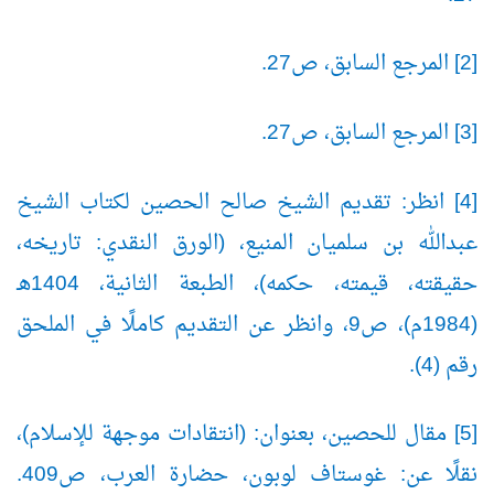
[2] المرجع السابق، ص27.
[3] المرجع السابق، ص27.
[4] انظر: تقديم الشيخ صالح الحصين لكتاب الشيخ
عبدالله بن سلميان المنيع، (الورق النقدي: تاريخه،
حقيقته، قيمته، حكمه)، الطبعة الثانية، 1404هـ
(1984م)، ص9، وانظر عن التقديم كاملًا في الملحق
رقم (4).
[5] مقال للحصين، بعنوان: (انتقادات موجهة للإسلام)،
نقلًا عن: غوستاف لوبون، حضارة العرب، ص409.