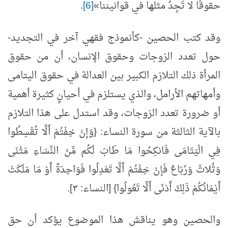
حقوقًا لا تَجِدُ مثلها في قوانيننا»
[6]
.
وقد كتب الحصين -كأنموذج فقهي آخر في التجديد-
حول تعدد الزوجات وحقوق الإنسان، أن من حقوق
المرأة ذلك التلازم الكبير بين العدالة في حقوق اليتامى
وأمهاتهم الأرامل، والذي يستلزم في أحيانٍ كثيرة أهمية
أو ضرورة تعدد الزوجات، وقد استدل على هذا التلازم
بالآية الثالثة من سورة النساء: {وَإنْ خِفْتُمْ أَلَّا تُقْسِطُوا
فِي الْيَتَامَى فَانكِحُوا مَا طَابَ لَكُم مِّنَ النِّسَاءِ مَثْنَى
وَثُلاثَ وَرُبَاعَ فَإنْ خِفْتُمْ أَلَّا تَعْدِلُوا فَوَاحِدَةً أَوْ مَا مَلَكَتْ
أَيْمَانُكُمْ ذَلِكَ أَدْنَى أَلَّا تَعُولُوا} [النساء: ٣].
والحصين وهو يناقش هذا الموضوع يؤكد أن حق