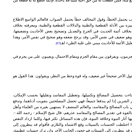
نه، فمن قطعت له من حق أخيه شيئاً فلا يأخذه، فإنما أقطع له به قطعة من
اب يحتمل الخطأ، وقول المخالف خطأ يحتمل الصواب. فالعالم الواسع الاطلاع
يزه بين الأدلة القطعية والظنية والدلالات القطعية والظنية، ومعرفته بخلاف
ه بخلاف أئمة الحديث في الجرح والتعديل وتصحيح بعض الأحاديث وتضعيفها،
 وهو ضعيف في نفس الأمر، وقد يرجح ضعفه وهو صحيح في نفس الأمر، وهذا
عليل الأئمة للأحاديث مبني على غلبة الظن» اهـ
.
[17]
جزمون، ويفرقون بين مقام الجزم ومقام الاحتمال، ويعيبون على من يجزم في
قول الآخر صحيحاً غير ضعيف، وله قوة وحظ من النظر، ويقولون: هذا القول هو
اءت بتحصيل المصالح وتكميلها، وتعطيل المفاسد وتقليلها بحسب الإمكان،
ر الشرين إذا لم يندفعا جميعاً، فهي تحصل المصلحتين بتفويت أدناهما، وتدفع
في باب المصالح والمفاسد، والعالم المنصف لا يستهين بغيره من العلماء وأهل
فوه في تقدير المصالح والمفاسد عذرهم، قال شيخ الإسلام - رحمه الله -:
ا آثار النبوة وخلافة النبوة، فإن هذه المسائل تكثر فيها، وكلما ازداد النقص
ا اختلطت الحسنات بالسيئات وقع الاشتباه والتلازم، فأقوام قد ينظرون إلى
 قد ينظرون إلى السيئات فيرجحون الجانب الآخر وإن ترك حسنات عظيمة،