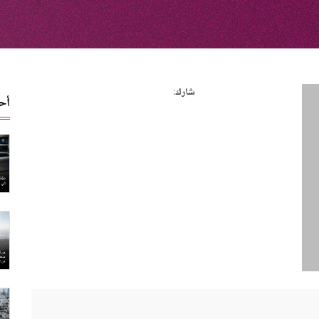
شارك:
أح