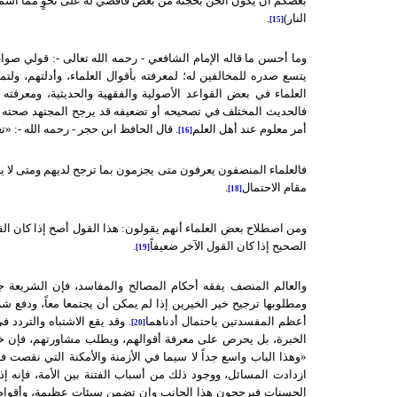
بعضكم أن يكون ألحن بحجته من بعض فأقضي له على نحوٍ مما أسمع م
النار)
.
[15]
وما أحسن ما قاله الإمام الشافعي - رحمه الله تعالى -: قولي صو
يتسع صدره للمخالفين له؛ لمعرفته بأقوال العلماء، وأدلتهم، ولتمي
العلماء في بعض القواعد الأصولية والفقهية والحديثية، ومعرفت
فالحديث المختلف في تصحيحه أو تضعيفه قد يرجح المجتهد صحته
أمر معلوم عند أهل العلم
. قال الحافظ ابن حجر - رحمه الله -: «ت
[16]
فالعلماء المنصفون يعرفون متى يجزمون بما ترجح لديهم ومتى لا ي
مقام الاحتمال
.
[18]
ومن اصطلاح بعض العلماء أنهم يقولون: هذا القول أصح إذا كان ال
الصحيح إذا كان القول الآخر ضعيفاً
.
[19]
والعالم المنصف يفقه أحكام المصالح والمفاسد، فإن الشريعة ج
ومطلوبها ترجيح خير الخيرين إذا لم يمكن أن يجتمعا معاً، ودفع ش
أعظم المفسدتين باحتمال أدناهما
. وقد يقع الاشتباه والتردد 
[20]
الخبرة، بل يحرص على معرفة أقوالهم، ويطلب مشاورتهم، فإن خال
«وهذا الباب واسع جداً لا سيما في الأزمنة والأمكنة التي نقصت فيه
ازدادت المسائل، ووجود ذلك من أسباب الفتنة بين الأمة، فإنه إذ
الحسنات فيرجحون هذا الجانب وإن تضمن سيئات عظيمة، وأقوام