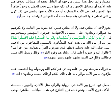
و مقلداً، وإنما دخل هذا اللبس من جهة أن القائل يعتقد أن مسائل الخلاف هي
 الأئمة أن مسائل الاجتهاد ما لم يكن فيها دليل يجب العمل به وجوباً ظاهراً
لاجتهاد لتعارض الأدلة المتقاربة أو خفاء الأدلة فيها، وليس في ذكر كون
تي اختلف فيها السلف وقد تيقنا صحة أحد القولين فيها» اهـ مختصراً
.
[7]
لا يجوز لأحد أن يطعن فيه، ولا أن يطعن فيمن أخذ بقوله من العامة، ولا يكرههم
أمة فيوالون ويعادون على المسائل الاجتهادية، فيؤذون المؤمنين ويمتحنونهم
لى:
{وَالَّذِينَ يُؤْذُونَ الْـمُؤْمِنِينَ وَالْـمُؤْمِنَاتِ بِغَيْرِ مَا اكْتَسَبُوا فَقَدِ احْتَمَلُوا بُهْتَانًا
م: (إن من شرار عباد الله من هذه الأمة المشَّاؤون بالنميمة، المفرِّقون بين الأحبة،
ل النبي صلى الله عليه وسلم: (يظهر قوم يقرؤون القرآن يقولون من أقرأ منا؟
الوا: الله ورسوله أعلم. قال: أولئك هم وقود النار)
، وقال رسول الله صلى
[9]
ظالم، وغالٍ في الدين يشهد عليهم ويتبرأ منهم)
.
[10]
يدعو إلى طريقته ويوالي عليه ويعادي غير كلام الله ورسوله وما اجتمعت عليه
رِّقون به بين الأمة يوالون به على ذلك الكلام أو تلك النسبة ويعادون» اهـ
.
[11]
صل فيها تنازع بين الأمة في الرواية والرأي، مثل: الأذان، والجهر بالبسملة،
 الأكف فوق الأكف، ونحو ذلك، فإن التنازع في هذه العبادات الظاهرة أوجب