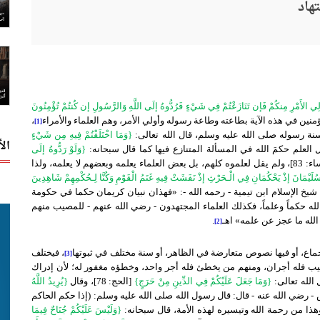
هاد
أُوْلِي الأَمْرِ مِنكُمْ فَإن تَنَازَعْتُمْ فِي شَيْءٍ فَرُدُّوهُ إلَى اللَّهِ وَالرَّسُولِ إن كُنتُمْ تُؤْمِنُونَ
،
[1]
نة رسوله صلى الله عليه وسلم، قال الله تعالى:
{وَمَا اخْتَلَفْتُمْ فِيهِ مِن شَيْءٍ
ال
{وَلَوْ رَدُّوهُ إلَى
[النساء: 83]، ولم يقل لعلموه كلهم، بل بعض العلماء يعلمه وبعضهم لا يعلمه، ولذا
سُلَيْمَانَ إذْ يَحْكُمَانِ فِي الْـحَرْثِ إذْ نَفَشَتْ فِيهِ غَنَمُ الْقَوْمِ وَكُنَّا لِـحُكْمِهِمْ شَاهِدِينَ
اء: 78 - 79]، قال شيخ الإسلام ابن تيمية - رحمه الله -: «فهذان نبيان كريمان حكما في حكومة
لله حكماً وعلماً، فكذلك العلماء المجتهدون - رضي الله عنهم - للمصيب منهم
الله ما عجز عن علمه» اهـ
.
[2]
جماع، أو فيها نصوص متعارضة في الظاهر، أو سنة مختلف في ثبوتها
، فيختلف
[3]
صيب فله أجران، ومنهم من يخطئ فله أجر واحد، وخطؤه مغفور له؛ لأن إدراك
الله تعالى:
{وَمَا جَعَلَ عَلَيْكُمْ فِي الدِّينِ مِنْ حَرَجٍ}
[الحج: 78]، وقال
{يُرِيدُ اللَّهُ
بن العاص - رضي الله عنه - قال: قال رسول الله صلى الله عليه وسلم: (إذا حكم الحاكم
هذا من رحمة الله وتيسيره لهذه الأمة، قال سبحانه:
{وَلَيْسَ عَلَيْكُمْ جُنَاحٌ فِيمَا