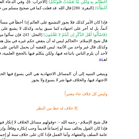
أَخْطَأْتُم بِهِ وَلَكِن مَّا تَعَمَّدَتْ قُلُوبُكُمْ}
[الأحزاب: ٥]، وفي الدعاء العظيم الذي علمه الله عباده في آخر سورة البقرة
أَخْطَأْنَا}
[البقرة: 286] قال الله: قد فعلت كما في صحيح مسلم من حديث ابن عباس
فإذا كان الأمر كذلك فلا يجوز التشنيع على العالم إذا أخطأ في مسأل
آثماً، بل له أجر على اجتهاده كما سبق بيانه، وكذلك لا يشنع على
{فَاسْأَلُوا أَهْلَ الذِّكْرِ إن كُنتُمْ لا تَعْلَمُونَ}
[النحل: 43]، فإن 
قال شيخ الإسلام: «الحاكم ليس له أن ينقض حكم غيره في مثل هذه 
وكذلك قال غير واحد من الأئمة: ليس للفقيه أن يحمل الناس على مذه
لأحد أن يلزم الناس باتباعه فيها، ولكن يتكلم فيها بالحجج العلمية،
اهـ
.
[6]
وينبغي التنبيه إلى أن المسائل الاجتهادية هي التي يسوغ فيها الخ
الاجتهاد فيها، والخلاف فيها شر لا يسوغ ولا يجوز.
وليس كل خلاف جاء معتبراً
إلا خلاف له حظ من النظر
قال شيخ الإسلام - رحمه الله -: «وقولهم مسائل الخلاف لا إنكار فيه
فإذا كان القول يخالف سنة أو إجماعاً قديماً وجب إنكاره وفاقاً، 
عامة السلف والفقهاء، وأما العمل فإذا كان على خلاف سنة أو إجما