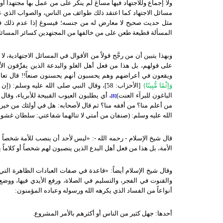
ولا إجماع وللاجتهاد فيها مساغ لم ينكر على من عمل بها مجتهداً أ
مسائل الاجتهاد كما اعتقد ذلك طوائف من الناس، والصواب الذي عليه
مثل حديث صحيح لا معارض له من جنسه؛ فيسوغ إذا عدم ذلك فيها ا
المسألة قطيعة طعن على من خالفها من المجتهدين كسائر المسائل ال
وبهذا يتبين أن من رجَّح قولاً من الأقوال في المسائل الاجتهادية، 
على قولهم، بل هذا من فعل أهل الغلو والبدعة الذين يفرِّقون ال
ويقعون في أعراضهم وهم يحسبون أنهم يحسنون صنعاً!! قال تعا
وَإثْمًا مُّبِينًا}
[الأحزاب: 58]، وقال النبي صلى الله عليه وسل
الباغون للبرآء العنت)
، أي يطلبون العيوب القبيحة للأبرياء، وقا
[8]
من أعلم منا؟ من أفقه منا؟ ثم قال لأصحابه: هل في أولئك من خير؟ ق
الله عليه وسلم: (صنفان من أمتي لا تنالهما شفاعتي: سلطان غشوم 
قال شيخ الإسلام - رحمه الله -: «ليس لأحد أن ينصب للأمة شخصاً 
الأمة، بل هذا من فعل أهل البدع الذين ينصبون لهم شخصاً أو كلاماً يف
وقال شيخ الإسلام أيضاً: «قاعدة في صفات العبادات الظاهرة التي ح
والقنوت في الفجر، والتسليم في الصلاة، ورفع الأيدي فيها، ووضع
أنواعاً من الفساد الذي يكرهه الله ورسوله وعباده المؤمنون:
أحدها: جهل كثير من الناس أو أكثرهم بالأمر المشروع.