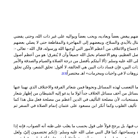
عضهم يبغض بعضاً ويعاديه، ويحب بعضاً ويواليه على غير ذات الله، وحتى يفضي
تتال بالأيدي والسلاح، وببعضهم إلى المهاجرة والمقاطعة حتى لا يصلي بعضهم
ماع والائتلاف من أعظم الأمور التي أوجبها الله ورسوله، قال الله - تعالى -:
103]، وهذا الأصل العظيم، وهو الاعتصام بحبل الله جميعاً وأن لا يُتفرق؛ هو من أعظم أصول
الله عليه وسلم: (ألا أنبئكم بأفضل من درجة الصلاة والصيام والصدقة والأمر
ذات البين، فإن فساد ذات البين هي الحالقة، لا أقول: تحلق الشعر، ولكن تحلق
كروهات لا في واجبات ومحرمات» اهـ مختصراً
.
[13]
ما التعصب لهذه المسائل ونحوها فمن شعائر الفرقة والاختلاف الذي نهينا عنها
المسائل من أخف مسائل الخلاف جداً لولا ما يدعو إليه الشيطان من إظهار شعار
لمستحبات، لأن مصلحة التأليف في الدين أعظم من مصلحة فعل مثل هذا كما
من تأليف القلوب وكما أنكر ابن مسعود على عثمان إتمام الصلاة في السفر ثم
واب فيها، بل يرجح قولاً على قول بحسب ما يغلب على ظنه أنه الصواب، فإنه إذا
وسماحتها، كما قال النبي صلى الله عليه وسلم: (إنكم تختصمون إليّ، ولعل