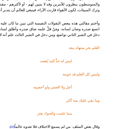
والمتوسطون ينظرون للأمرين وقد لا يتبين لهم - أو لأكثرهم - مقد
وترك السيئات، لكون الأهواء قارنت الآراء، فينبغي للعالم أن يتدبر 
وأختم مقالتي هذه ببعض النقولات النفيسة التي تبين ما كان عليه
اتسع صدره وصان لسانه، ومَنْ قلَّ علمه ضاق صدره وأطلق لسانه، 
دخل في الشبر الثاني تواضع، ومن دخل في الشبر الثالث علم أنه لا 
العلم بحر منتهاه يبعد
ليس له حدٌّ إليه يُقصد
وليس كل العلم قد حويته
أجل ولا العشر ولو أحصيته
وما بقي عليك منه أكثر
مما علمت والجواد يعثر
وقال بعض السلف: من لم يسمع الاختلاف فلا تعدوه عالماً
.
[22]