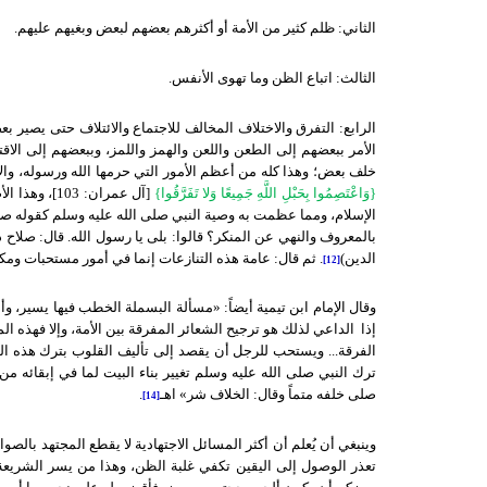
الثاني: ظلم كثير من الأمة أو أكثرهم بعضهم لبعض وبغيهم عليهم.
الثالث: اتباع الظن وما تهوى الأنفس.
الرابع: التفرق والاختلاف المخالف للاجتماع والائتلاف حتى يصير ب
الأمر ببعضهم إلى الطعن واللعن والهمز واللمز، وببعضهم إلى الاق
خلف بعض؛ وهذا كله من أعظم الأمور التي حرمها الله ورسوله، والاجت
{وَاعْتَصِمُوا بِحَبْلِ اللَّهِ جَمِيعًا وَلا تَفَرَّقُوا}
[آل عمران: 
الإسلام، ومما عظمت به وصية النبي صلى الله عليه وسلم كقوله صلى 
بالمعروف والنهي عن المنكر؟ قالوا: بلى يا رسول الله. قال: صلاح 
الدين)
. ثم قال: عامة هذه التنازعات إنما في أمور مستحبات وم
[12]
وقال الإمام ابن تيمية أيضاً: «مسألة البسملة الخطب فيها يسير، وأ
إذا الداعي لذلك هو ترجيح الشعائر المفرقة بين الأمة، وإلا فهذه 
الفرقة... ويستحب للرجل أن يقصد إلى تأليف القلوب بترك هذه ا
ترك النبي صلى الله عليه وسلم تغيير بناء البيت لما في إبقائه 
صلى خلفه متماً وقال: الخلاف شر» اهـ
.
[14]
وينبغي أن يُعلم أن أكثر المسائل الاجتهادية لا يقطع المجتهد بالص
تعذر الوصول إلى اليقين تكفي غلبة الظن، وهذا من يسر الشريعة 