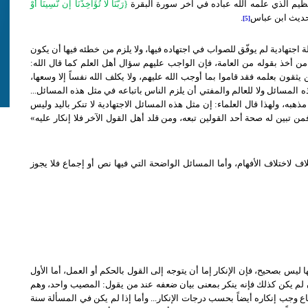
{رَبَّنَا لا تُؤَاخِذْنَا إن نَّسِينَا أَوْ
.
[5]
ة اجتهادية لم يوفّق للصواب في اجتهاده فيها، ولا يلزم من خطئه فيها أن يكون
 من أخذ بقوله من العامة، فإن الواجب عليهم سؤال أهل العلم كما قال الله:
سألوا من يثقون بعلمه فقد قاموا بما أوجب الله عليهم، ولا يكلف الله نفساً إلا وسعها،
المسائل ولا للعالم والمفتي أن يلزم الناس باتباعه في مثل هذه المسائل...
به، ولهذا قال العلماء: إن مثل هذه المسائل الاجتهادية لا تنكر باليد وليس
 فمن تبين له صحة أحد القولين تبعه، ومن قلد أهل القول الآخر فلا إنكار عليه»
لاف لاختلاف الأفهام، وأما المسائل الواضحة التي فيها نص أو إجماع فلا يجوز
ا ليس بصحيح، فإن الإنكار إما أن يتوجه إلى القول بالحكم أو العمل، أما الأول
وإن لم يكن كذلك فإنه ينكر بمعنى بيان ضعفه عند من يقول: المصيب واحد، وهم
ع وجب إنكاره أيضاً بحسب درجات الإنكار... وأما إذا لم يكن في المسألة سنة