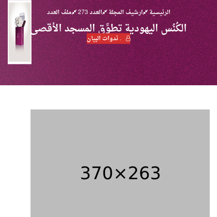
الرئيسية
ارشيف المجلة
العدد 273
ملف العدد
الكُنُس اليهودية تطوِّق المسجد الأقصى
. ندوات البيان