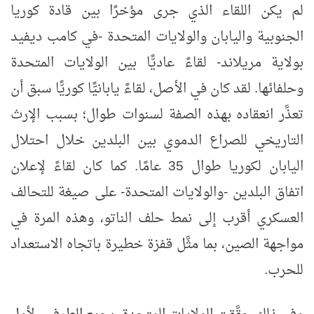
لم يكن اللقاء الذي جرى مؤخرًا بين قادة كوريا
الجنوبية واليابان والولايات المتحدة -في كامب ديفيد
بولاية مريلاند- لقاءً عاديًّا بين الولايات المتحدة
وحلفائها. لقد كان في الأصل، لقاءً يابانيًّا كوريًّا سبق أن
تعذَّر انعقاده بهذه الصفة لسنوات طوال؛ بسبب الإرث
التاريخي للصراع الدموي بين البلدين خلال احتلال
اليابان لكوريا طوال 35 عامًا. كما كان لقاءً لإعلان
اتفاق البلدين -والولايات المتحدة- على صيغة للتحالف
العسكري أقرب إلى نمط حلف الناتو، وهذه المرة في
مواجهة الصين، بما مثَّل قفزة خطيرة باتجاه الاستعداد
للحرب.