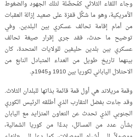
وجاء اللقاء الثلاثي كمُحصِّلة لتلك الجهود والضغوط
الأمريكية، وهو ما شكَّل قفزة على صعيد إزالة العقبات
من أمام إقامة تحالف عسكري بين البلدين. وفي
توضيح ما حدث، فقد جرى إقرار صيغة تحالف
عسكري بين بلدين حليفين للولايات المتحدة، كان
بينهما تاريخ طويل من العداء المتبادل النابع من
الاحتلال الياباني لكوريا بين 1910 و1945م.
وقمة مريلاند هي أول قمة قائمة بذاتها للبلدان الثلاث.
وقد جاءت بفضل التقارب الذي أطلقه الرئيس الكوري
الجنوبي الذي تحدث عن التعاون المتزايد مع اليابان
بشأن عدد من المسائل، بدءًا من كوريا الشمالية،
ووصولاً إلى أشباه الموصلات، كما دعا إلى
«
إنهاء