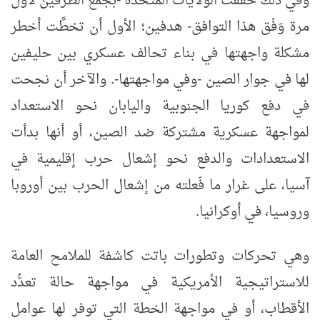
وفي ذلك حقَّقت الولايات المتحدة -بجمع الطرفين لأول
مرة وَفْق هذا التوافق- هدفين؛ الأول أن تخطَّت أخطر
مشكلة واجهتها في بناء تحالف عسكري بين حليفين
لها في جوار الصين -وفي مواجهتها-. والآخر أن نجحت
في دفع كوريا الجنوبية واليابان نحو الاستعداد
لمواجهة عسكرية مشتركة ضد الصين، أو أنها بدأت
الاستعدادات والدفع نحو إشعال حرب إقليمية في
آسيا، على غرار ما فَعلته من إشعال الحرب بين أوروبا
وروسيا، في أوكرانيا.
وهي تحركات وتطورات باتت كاشفة للملامح العامة
للاستراتيجية الأمريكية في مواجهة حالة تعدُّد
الأقطاب، أو في مواجهة الخطة التي توفر لها عوامل