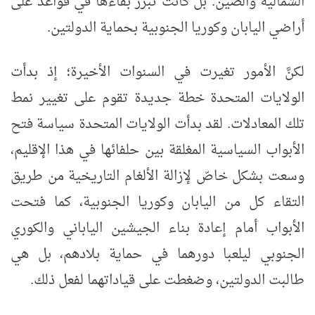
الشمالية والصين. بل كانت تُبرِّر بقاءها في قواعد على
أراضي اليابان وكوريا الجنوبية بحماية الدولتين.
لكنَّ الأمور تغيرت في السنوات الأخيرة؛ إذ بدأت
الولايات المتحدة خطة جديدة تقوم على تغيير نمط
تلك المعادلات. لقد بدأت الولايات المتحدة سياسة فتح
الأبواب السياسية المغلقة بين حلفائها في هذا الإقليم،
وسعت بشكل خاصّ لإزالة الألغام التاريخية من طريق
التقاء كل من اليابان وكوريا الجنوبية، كما فتحت
الأبواب أمام إعادة بناء الجيشين الياباني والكوري
الجنوبي ليلعبا دورهما في حماية بلادهم، بل هي
طالبت الدولتين، وضغطت على قياداتهما لفعل ذلك.