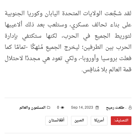
لقد شجَّعت الولايات المتحدة اليابان وكوريا الجنوبية
على بناء تحالف عسكري، وستلعب بعد ذلك ألاعيبها
لتوريط الجميع في الحرب، لكنها ستكتفي بإدارة
الحرب بين الطرفين؛ ليخرج الجميع مُنْهكًا -تمامًا كما
فعلت بروسيا وأوروبا-، ولكي تعود هي مجددًا لاحتلال
قمة العالم بلا مُنافِس.
. طلعت رميح
Sep 14, 2023
0
المسلمون والعالم
التصنيف:
أمريكا
الصين
أفغانستان