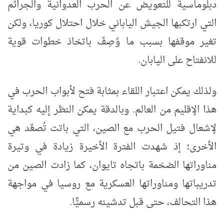
دبلوماسية للتعويض عن الحرب العدوانية والجرائم
التي ارتكبها الجيش الياباني خلال احتلال كوريا، ولكن
تغير موقفها بسبب ما وُصِفَ باتخاذ خطوات قوية
للانفتاح على اليابان.
ولذلك يمكن اعتبار اللقاء بمثابة فتح لأبواب الحرب في
هذا الإقليم من العالم. وبالدقة يمكن النظر إليه كبداية
لإشعال فتيل الحرب مع الصين، التي باتت تُصعِّد هي
الأخرى؛ إذ شهدت الفترة الأخيرة زيادة في وتيرة
مناوراتها الضخمة باتجاه تايوان، كما زادت الصين من
تدريباتها ومناوراتها العسكرية مع روسيا في مواجهة
هذا التحالف، حتى قبل تدشينه رسميًّا.