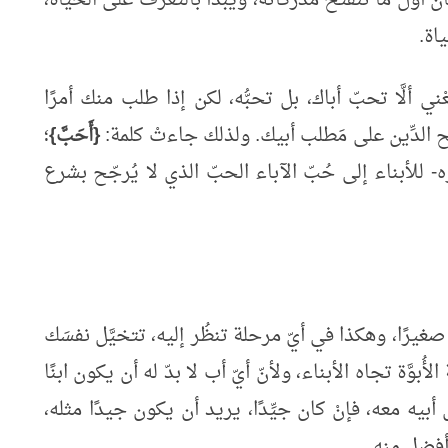
اة.
ني ألَّا تحبّ أباك، بل تحبُّه، لكن إذا طلب منك أمرًا
ح الدِّين على مَطلب أبيك. ولذلك جاءتْ كلمة:
{أَحَبَّ}
؛
ْره- للأبناء إلى حُبّ الآباء الحبّ الذي لا يُرجّح بشرع
صغيرًا، وهكذا في أيّ مرحلة تنظُر إليه، تتخيَّل نفسَك
َة تجاه الأبناء، ولأنّ أيّ أب لا بدّ له أن يكون ابنًا
ل أبيه معه، فإنْ كان جيِّدًا، يريد أن يكون جيدًا مثله،
 أفضل منه.