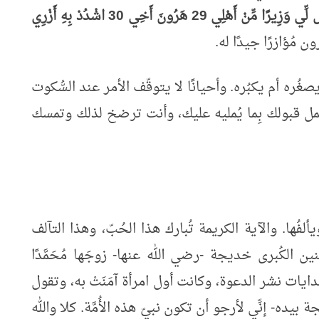
 لِّي وَزِيرًا مِّنْ أَهْلِي
29
هَرُونَ أَخِي
30
اشْدُدْ بِهِ أَزْرِي
ن مُؤازرًا جيدًا له.
صغُره أم يكبُره. وأحيانًا لا يتوقّف الأمر عند السُّكوت
مل قبولك بِما يُمليه عليك، وأنت ترضخ لذلك وتمسك
لفُها. والآية الكريمة تُبارك هذا الحُبّ، وهذا التآلف
نين الكُبرى خديجة -رضي الله عنها- زوجَها مُحَمَّدًا
بدايات نشر الدعوة، وكانت أول امرأة آمَنَتْ به، وتقول
بيده- إنِّي لأرجو أن تكون نبيّ هذه الأُمَّة. كلا والله