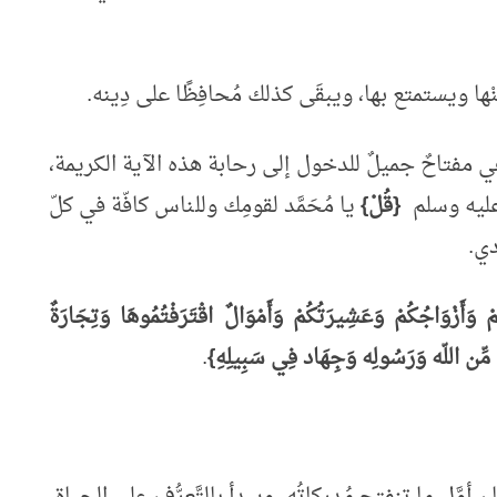
ا ويستمتع بها، ويبقَى كذلك مُحافِظًا على دِينه.
ي مفتاحٌ جميلٌ للدخول إلى رحابة هذه الآية الكريمة،
ه عليه وسلم
{قُلْ}
يا مُحَمَّد لقومِك وللناس كافّة في كلّ
ادي.
وَأَزْوَاجُكُمْ وَعَشِيرَتُكُمْ وَأَمْوَالٌ اقْتَرَفْتُمُوهَا وَتِجَارَةٌ
 مِّن اللّه وَرَسُولِه وَجِهَاد فِي سَبِيلِهِ}
.
ان أوَّل ما تنفتح مُدركاتُه، ويبدأ بالتَّعرُّف على الحياة،