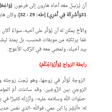
أنْ يُرْسِل معَه أخاه هارون إلى فرعون:
{وَاجْعَل
31
وَأَشْرِكْهُ فِي أَمْرِي} [طه:
29
-
32
]
، وكان هارو
والأخ يمكن له أن يُؤثِّر على أخيه، سواءٌ أكان ي
عَمّا يرتكبُه من موبقات فحسب، بل يمتدّ ليش
بيد أخيك، وتمضي معه في الرَّكب الأعوَج.
رابطة الزواج {وَأَزْوَاجُكُمْ}
الزوجة تُؤثِّر في زوجها، وهو يُحِبّ زوجتَه ويأ
الزوجيّ بين الزَّوجَين. وقد ساندَت أمّ المؤم
-صلوات الله وسلامه عليه-، وآزَرَتْه كثيرًا في 
له:
«
أبْشِر يا ابن عمي، فوالله -الذي نفس خديجة 