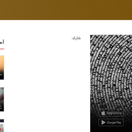
شارك:
أح