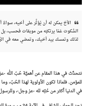
الأخ يمكن له أن يُؤثِّر على أخيه، سواءٌ أك
السُّكوت عَمّا يرتكبُه من موبقات فحسب، بل 
لذلك وتمسك بيد أخيك، وتمضي معه في الرَّ
نتحدَّث في هذا المقام عن أهميَّة حُبّ الله -
للمؤمن. فلماذا تكون الأولوية لهذا الحُبّ، و
في الدنيا أكثر من حُبِّه لله -عز وجل-، وللرسو
نجد الجواب الشافي في الآية 24 من سورة التوبة.