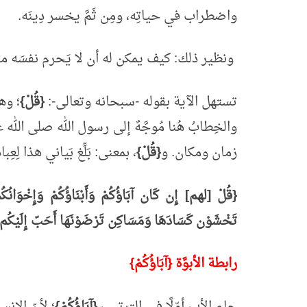
واضطراب في حياتِه، ومِن ثَمَّ يخسر دِينَه.
ونظير ذلك: كيف يمكن له أن لا يَحرم نفسَه منْه
تستهل الآية بقوله -سبحانه وتعالى-:
{قُلْ}
؛ وه
والخِطابُ هُنا مُوجَّهٌ إلى رسول الله صلى الل
زمان ومكان. و
{قُلْ}
، بمعنى: بَلِّغ بَياني هذا لِعِب
{قُلْ [لهم] إِن كَان آبَاؤُكُمْ وَأَبْنَاؤُكُمْ وَإِخْوَانُكُمْ 
تَخْشَوْن كَسَادَهَا وَمَسَاكِن تَرْضَوْنَهَا أَحَبّ إِلَيْكُم
رابطة الأبوَّة {آبَاؤُكُمْ}
جاء الأب أوّلًا في الترتيب
{آبَاؤُكُمْ}
؛ لأنّ الإنس