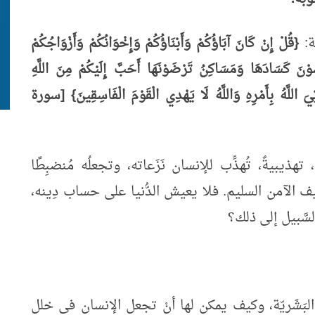
ة:
{قُلْ إِنْ كَانَ آبَاؤُكُمْ وَأَبْنَاؤُكُمْ وَإِخْوَانُكُمْ وَأَزْوَاجُكُمْ
وْنَ كَسَادَهَا وَمَسَاكِنُ تَرْضَوْنَهَا أَحَبَّ إِلَيْكُمْ مِنَ اللَّهِ
َ اللَّهُ بِأَمْرِهِ وَاللَّهُ لَا يَهْدِي الْقَوْمَ الْفَاسِقِينَ} [سورة
ذيبيةٌ، تُهذِّب للإنسان نَزَعاته، وتجعلُه مُنضبِطًا
توظيف الآمن السليم. فلا يعيش الدُّنيا على حساب دِينه،
 السَّبيل إلى ذلك؟
ات البَشَريّة، وكيف يمكن لها أنْ تجعل الإنسان في خلل