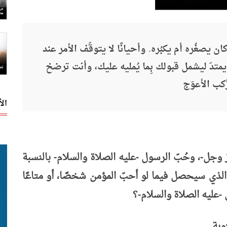
ان يصغُره أم يكبُره. وأحيانًا لا يتوقّف الأمر عند
يمتدّ ليشمل قبولك بِما يُمليه عليك، وأنت ترضخ
كب الأعوَج
ال
عز وجل-، وحُبّ الرسول -عليه الصلاة والسلام- بالنسبة
ما الذي سيحصل فيما لو أحبّ المؤمن شخصًا، أو متاعًا
ل -عليه الصلاة والسلام-؟