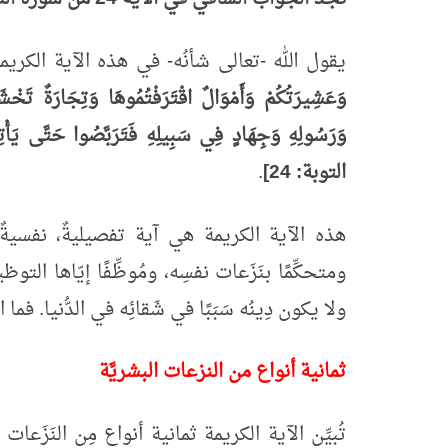
يقول الله -تعالى شأنُه- في هذه الآية الكريم
وَعَشِيرَتُكُمْ وَأَمْوَالٌ اقْتَرَفْتُمُوهَا وَتِجَارَةٌ تَخْشَ
وَرَسُولِهِ وَجِهَادٍ فِي سَبِيلِهِ فَتَرَبَّصُوا حَتَّى يَأْتِي
التوبة: 24]
.
هذه الآية الكريمة هي آية تفصيليةٌ، نفسيةٌ، ته
ومتحكِّمًا بنَزَعات نفسِه، ومُوظِّفًا إيّاها ال
ولا يكون دِينُه سَبَبًا في شَقائِه في الدُّنيا. فما
ثمانية أنواع من النزعات البشريَّة
تُبيِّن الآية الكريمة ثمانية أنواع مِن النَزَع