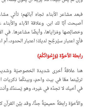
فبعد مشاعر الأبناء تجاه آبائهم؛ تأتي مشاعر 
أصبحت أبًا لك ابن. وعلاقة الآباء والأبناء علا
وخصائِصها ومَزاياها، وأيضًا مشاعرها. في الأو
فأيّ اعتبار سيُرجَّح لديكَ؛ اعتبار الحدود، أم اعتب
رابطة الأخوَّة {وَإِخْوَانُكُمْ}
هنا علاقةٌ أخرى شديدة الخصوصيّة وشديدة ا
تربَّيتما معًا في بيت واحدٍ، وبينكُما ذكريات
في أخيك لا تجدُه في غيره، وهو يَسندُك وأنت تسن
والأخوّة رابطةٌ حميميّةٌ جدًّا، وقد بيَّن القرآن