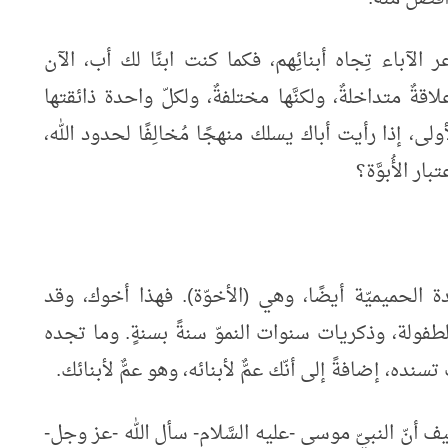
الآباء تِجاه أبنائِهم، فكما كنت ابنًا لك أب، الآن
قةٌ متداخلةٌ، ولكنَّها مختلفةٌ، ولكلّ واحدة ذائقتها
لى، إذا رأيت أباك يسلك منهجًا مُخالِفًا لحدود الله،
ار الأُبوَّة؟
لحميميّة أيضًا، وهي (الأخوّة). فهذا أخوك، وقد
 الطفولة، وذكريات سنوات النموّ سنةً بسنةٍ. وما تجده
ده، إضافةً إلى أنّك عمٌّ لأبنائه، وهو عمٌّ لأبنائك.
 كيف أنّ النبيّ موسى -عليه السَّلام- سأل الله -عز وجل-