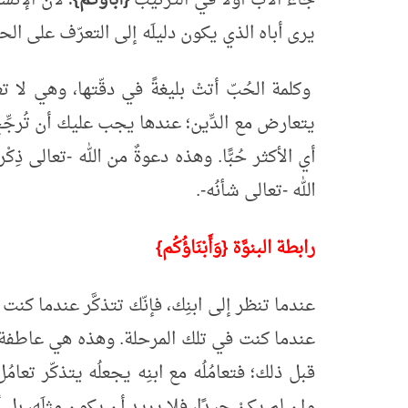
يرى أباه الذي يكون دليلَه إلى التعرّف على الحي
وكلمة الحُبّ أتتْ بليغةً في دقّتها، وهي لا تعْ
يتعارض مع الدِّين؛ عندها يجب عليك أن تُرجِّ
أي الأكثر حُبًّا. وهذه دعوةٌ من الله -تعالى ذِك
الله -تعالى شأنُه-.
رابطة البنوَّة {وَأَبْنَاؤُكُم}
عندما تنظر إلى ابنِك، فإنّك تتذكَّر عندما كنت 
عندما كنت في تلك المرحلة. وهذه هي عاطفة الأُبوّ
قبل ذلك؛ فتعامُلُه مع ابنِه يجعلُه يتذكّر تعامُ
وإن لم يكنْ جيدًا، فلا يريد أن يكون مِثلَه، بل