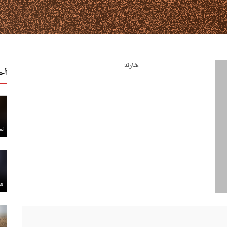
شارك:
أح