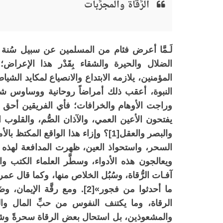
الرُّقاة والمجرَّبات
لَـمَّا أعرض فئام من المسلمين عن سبيل سُنة
الضلال والحيرة والشقاء بِقَدْر هذا الإعر
المؤمنين، يلازمه الابتداع والانصياع لمكايد الش
النبوة، أعقب ذلك أمراضاً روحانية ووساوس شي
وراجت الأوهام والخرافات؛ فأي الفريقين أحق بالأ
يفتحون الأعين العمي، والآذان الصُّم، والقلوب
والبصر والعقل[1]؟ وإزاء هذا الواقع ا
السحر، واستحواذ العين، ظهرت المدافعة لهذه الآفا
ويعالجون هذه الأدواء، وسطَّر العلماء الكتب وال
آفـات الرُّقاة، وسُبُل الخلاص منها، وكما قال عم
ما أحدثوا من فجور»[2]. ومع ر
الرقاة، وما يكتنف النفوس من حبِّ المال والجا
والمشعوذين، بل استحال بعض الرقاة سحرةً وشي