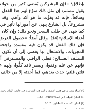
بإطلاق؛ «فإن المشركين يُقضى كثير من حوائجهم
وسائغاً، فإنه قد يفوِّت ما هو آكد وأهم، وقد
مشروعاً، بل الشارع ينهى عن أمور لها تأثير في
كما ينهى عن طلب السحر ونحو ذلك؛ وإن كان قد ي
أعداء الإسلام»[14]. وقال أيضاً: «
المجربات، والانشغال بها يفضي إلى أن تكون هي
السـلف الصــالح؛ فعلى الراقـي والمسـترقي 
فإنهم عن علم وقفوا، وببصر نافذ كفُّوا، ولهم 
فلئن قلتم: حدث بعدهم، فما أحدثه إلا من خالف 
ــــــــــــــــــــــــــــــــــــــــــــــــ
(*) أستاذ مشارك في قسم العقيدة والمذاهب المعاصرة في جامعة الإمام محمد ب
[1] انظر: النبوات لابن تيمية: 2/1049 - 1053.
[2] انظر: الاعتصام للشاطبي: 1/181.