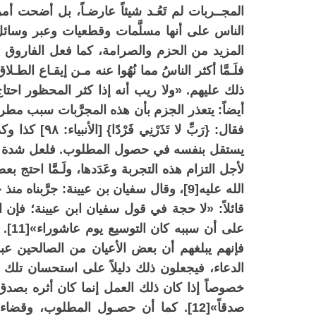
المجــربات لم تَعُـد شيئاً عارضـاً، بل أضحت أم
الناس على أنها مسلَّمات وقطعيات وعبر وسائل ا
المزيد من الحزم والصرامة، كما فعل الفاروق -
فلَـمَّا أكثر الناسُ مما نُهُوا عنه مـن إيقـاع الطـ
أيضاً: يتعذر الجزم بأن هذه المجرَّبات سبب مطر
فقال: {رَبِّ لا
يستقل بنفسه في حصول المطلوب. فلعل شدة افتق
لأجل التزام هذه التجربة وعَدَدها، ولَـمَّا احتج 
قائلاً: «لا حجة في قول سفيان ابن عيينة؛ فإن ا
على 
فإنهم يبلغهم أن بعض الأعيان من الصالحين عبدوا
الدعاء، فيجعلون ذلك دليلاً على استحسان تلك ا
خصوصاً إذا كان ذلك العمل إنما كان أثره بصدق 
صدقاً»[12]. كما أن حصـول المطلوب، وق