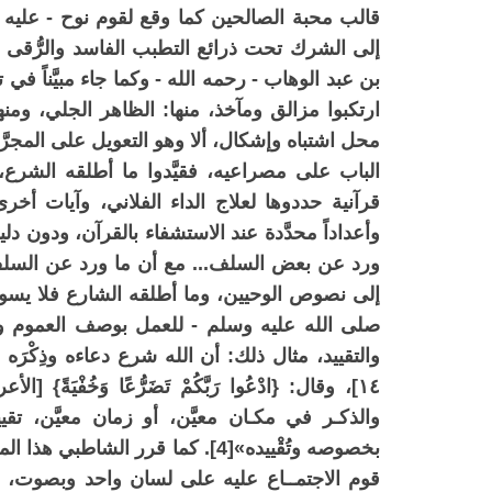
قالب محبة الصالحين كما وقع لقوم نوح - عليه 
إلى الشرك تحت ذرائع التطبب الفاسد والرُّقى
ارتكبوا مزالق ومآخذ، منها: الظاهر الجلي، ومن
محل اشتباه وإشكال، ألا وهو التعويل على المجرَّ
الباب على مصراعيه، فقيَّدوا ما أطلقه الشرع، وخ
قرآنية حددوها لعلاج الداء الفلاني، وآيات أخرى
وأعداداً محدَّدة عند الاستشفاء بالقرآن، ودون دلي
ورد عن بعض السلف... مع أن ما ورد عن السلف لو 
إلى نصوص الوحيين، وما أطلقه الشارع فلا يسوغ ت
صلى الله عليه وسلم - للعمل بوصف العموم 
والتقييد، مثال ذلك: أن الله شرع دعاءه وذِكْرَه شَرْعاً
والذكـر في مكـان معيَّن، أو زمان معيَّن، تقيي
بخصوصه وتُقْييده»[4]. كما قرر الشا
قوم الاجتمــاع عليه على لسان واحد وبصوت،