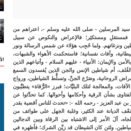
 سيد المرسلين - صلى الله عليه وسلم -، اعتراهم من
اض؛ فمستقلِ ومستكثِر؛ فالإعراض والنكوص عن سبيل
ياطين ونزغاتهم. ولما حُجِب هؤلاء عن شمس الرسالة ونور
طانية، وآفات نفسانية؛ فاستحكمت الأهواء والشبهات،
ال
من والإيمان: الأنبياء - عليهم السلام - وأتباعهم الذين
 الغُلف، أم شياطين الإنس والجن الذين يُفسدون السمع
لمكتظ بالأمراض الروحانية، وصَرْع الجنِّ، وتسلُّط الشياطين، ورواج
ت، والمعالجة لتلك البليَّات؛ فبرز «الرُّقاة» يتطبَّبون
فتاوى بشأن الرقية وأحكامها وأحوالها. كما تحدَّثوا عن
ر بن عبد العزيز - رحمه الله -: «تحدث للناس أقضية بقدر
قَّة الإيمان، وضَعْف الديانة عند الكثير، وغلبة الجهل على طوائف من
ه، آلَ الأمر إلى الاشتباه بين الرقاة وبين الدجالين
اطين. ولئن كان الشيطان قد زيَّن الشرك؛ فأظهره في