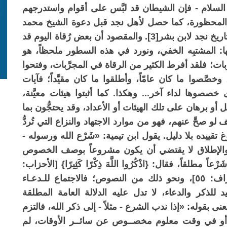
السلام - فإن الشيطان قد لبَّس على أقوام واستدرجهم
 المحظورة، كما حصل لأهل نجد قبل دعوة الشيخ محمد
بن عبد الوهاب - رحمه الله - وكما جاء مبيَّناً في تاريخ نجد لابن بشر[3]. والمقصود أن بعض رُقاة اليوم قد
ها: المشتبِه الخفي، ونورد في هذه السطور ملحظاً، هو
بات؛ فلقد أفرط الكثير من الرقاة في المجرَّبات، وفتحوا
صَّصوا ما كان عامّاً، وأطلقوا ما كان مقيَّداً؛ فآيات
 خصصوها لداء آخر... وهكذا. كما أثبتوا هيئات معيَّنة،
ل أو برهان على تلك الهيئات أو الأعداد، وقد يحتجُّون بما
صحَّ عنهم، فهو من موارد الاجتهاد والنزاع التي تُردُّ
قييده بلا دليل. يقول ابن تيمية: «شَرْع الله ورسوله -
والإطلاق لا يقتضي أن يكون مشروعاً بوصف الخصوص
 مطلقاً، فقال: {اذْكُرُوا اللَّهَ ذِكْرًا كَثِيرًا} [الأحزاب:
١٤]، وقال: {ادْعُوا رَبَّكُمْ تَضَرُّعًا وَخُفْيَةً} [الأعراف: ٥٥]، ونحو ذلك من النصوص؛ فالاجتماع للـدعـاء
د للذكر والدعاء، لا تدل عليه الدلالة العامة المطلقة
طبي هذا المعنى بقوله: «إذا ندب الشرع - مثلاً - إلى ذكر الله، فالتزم
 أو في وقت معلوم مخصــوص عن سائــر الأوقات، لم