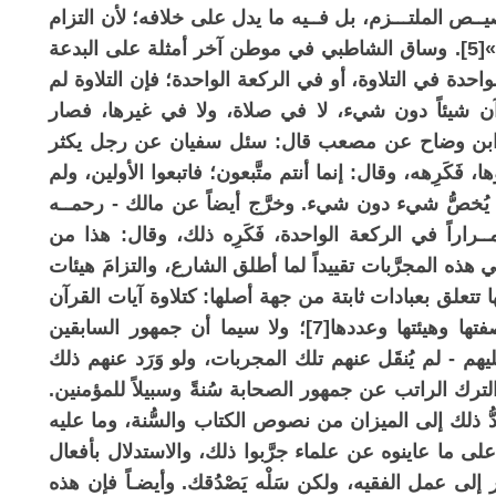
ــص الملتـــزم، بل فــيه ما يدل على خلافه؛ لأن التزام
الأمور غير اللازمة شرعاً شأنها أن تُفْهم التشريع»[5]. وساق الشاطبي في موطن آخر أمثلة على البدعة
احدة في التلاوة، أو في الركعة الواحدة؛ فإن التلاوة لم
قرآن شيئاً دون شيء، لا في صلاة، ولا في غيرها، فصار
خرَّج ابن وضاح عن مصعب قال: سئل سفيان عن رجل يكثر
قرؤها، فَكَرِهه، وقال: إنما أنتم متَّبعون؛ فاتبعوا الأولين، ولم
 ولا يُخصُّ شيء دون شيء. وخرَّج أيضاً عن مالك - رحمــه
ٌ} مــراراً في الركعة الواحدة، فَكَرِه ذلك، وقال: هذا من
»[6]. والمقصود أن في هذه المجرَّبات تقييداً لما أطلق الشارع، والتزامَ هيئات
ا تتعلق بعبادات ثابتة من جهة أصلها: كتلاوة آيات القرآن
أو الدعوات... ونحوها، لكنها مُحْدَثة من جهة صفتها وهيئتها وعددها[7]؛ ولا سيما أن جمهور السابقين
هم - لم يُنقَل عنهم تلك المجربات، ولو وَرَد عنهم ذلك
 الترك الراتب عن جمهور الصحابة سُنةً وسبيلاً للمؤمنين.
 ذلك إلى الميزان من نصوص الكتاب والسُّنة، وما عليه
ى ما عاينوه عن علماء جرَّبوا ذلك، والاستدلال بأفعال
إلى عمل الفقيه، ولكن سَلْه يَصْدُقك. وأيضـاً فإن هذه