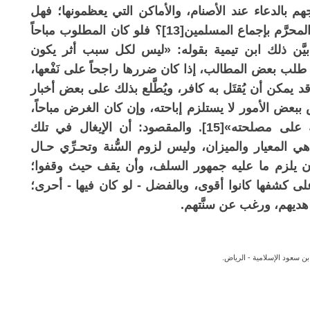
 بالدعاء عند الأصنام، والأماكن التي يعظمونها؛ فهل
يقول مسلم: إن مثل ذلك سوَّغ لهم هذا الفعل المحرَّم بإجماع المسلمين[13]؟ فلو كان المطلوب مباحاً
 بيَّن ذلك ابن تيمية بقوله: «ليس لكل سبب أثر يكون
 طلب بعض المطالب، إذا كان ضررها راجحاً على نَفْعها،
مكن أن يُقتَل به كافر، ويُطَّلع بذلك على بعض أخبار
حصول الغرض ببعض الأمور لا يستلزم إباحته، وإن كان الغرض مباحاً،
فإن ذلك الفعل قد يكون فيه مفسدة راجحة على مصلحته»[15]. والمقصود: أن الإيغال في تلك
 المعيار والميزان، وليس لزوم السُّنة وتحـرِّي حـال
أن يلزم ما عليه جمهور السلف، وأن يقف حيث وقفوا؛
على كشفها كانوا أقوى، وبالفضل - لو كان فيها - أحرى؛
هديهم، ورغب عن سنَّتهم.
ن سعود الإسلامية - الرياض.