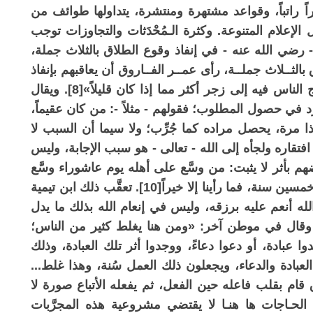
راً راتباً، وقواعد مشتهرة ومنتشرة، يتداولها طوائف من
لإعلام المتنوعة. وكثرة الـمُحْدَثات والتجاوزات توجب
 رضي الله عنه - في إنفاذ وقوع الطلاق بالثلاث جملة،
لاق بالثــلاث جملــة، رأى عمــر الفــاروق أن يعاقبهم بإنفاذ
ذلك عليهم. «ولا ريب أنه إذا كثر المحظور احتاج الناس فيه إلى زجر أكثر مما إذا كان قليلاً»[8]. ويقال
د في حصول المطلوب؛ فقولهم - مثلاً -: من كان عقيماً،
 تَذَرْنِي فَرْدًا} [الأنبياء: ٩٨] كذا وكذا مرة، يحصل مراده كما جُرِّب؛ ولا سيما أن السبب لا
اره ولجأه إلى الله - تعالى - هو سبب الإجابة، وليس
بعضهم بأثر لا يثبت: من وسَّع على أهله يوم عاشوراء وسَّع
الله عليه[9]، وقال سفيان بن عيينة: جرَّبناه منذ خمسين سنة، فما رأينا إلا خيراً[10]. تعقَّب ذلك ابن تيمية
لله أنعم عليه برزقه، وليس في إنعام الله بذلك ما يدل
أن سببه كان التوسيع يوم عاشوراء»[11]. وقال في موطن آخر: «ومن هنا يغلط كثير من الناس؛
 عبادة، أو دعوا دعاءً، ووجدوا أثر تلك العبادة، وذلك
لعبادة والدعاء، ويجعلون ذلك العمل سُنة، وهذا غلط...
قام بقلب فاعله حين الفعل، ثم يفعله الأتباع صورة لا
ضاء الحـاجات ها هنـا لا يقتضي مشروعية هذه المجرَّبات