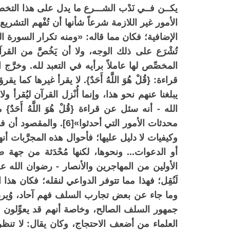
يكــن فــي نَدْب الشـــرع ما يدل على هذا التخصي
الإضافية؛ فكان مما قاله: «ومنه تكرار السورة الو
تُشْرَع على ذلك الوجه، ولا أن يَخُصَّ من ال
المخصِّص لها عاملاً برأيه في التعبد لله. و
قراءة: {قُلْ هُوَ اللَّهُ أَحَدٌ}. لا يقرأ غيرها كما ي
يبلغنا عنهم نحو هذا، وإنما أُنْزل القرآن ليُقرأ
الله - أنه سئل عن قراءة {قُلْ هُوَ اللَّهُ أَحَد
محدثات الأمور التي أحدثوا
وكيفيات لا دليل عليها؛ فأحوال هذه المجرَّبات أنه
الأولين من المهاجرين والأنصار - رضوان الله علي
لَنُقِل؛ فهذا مما تتوفر الدواعي لنقله؛ فكان هذا
وما جاء عن بعض تجارب السلف فهم آحاد، وُيردُّ
جمهور السلف الصالح، وخاصة أنهم قد يعوِّلون عل
العلماء من أضعف الاحتجاج، وكان يقال: لا تنظر 