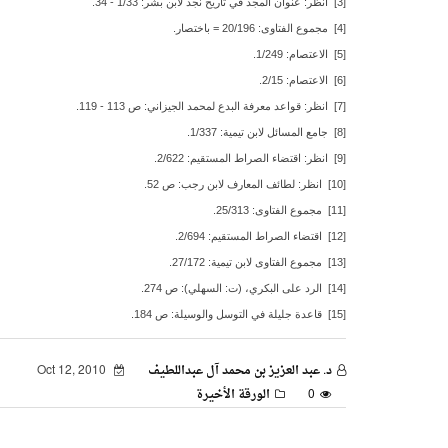
[3] انظر: عنوان المجد في تاريخ نجد لابن بشر: 1/33 - 34.
[4] مجموع الفتاوى: 20/196 = باختصار.
[5] الاعتصام: 1/249.
[6] الاعتصام: 2/15.
[7] انظر: قواعد معرفة البدع لمحمد الجيزاني: ص 113 - 119.
[8] جامع المسائل لابن تيمية: 1/337.
[9] انظر: اقتضاء الصراط المستقيم: 2/622.
[10] انظر: لطائف المعارف لابن رجب: ص 52.
[11] مجموع الفتاوى: 25/313.
[12] اقتضاء الصراط المستقيم: 2/694.
[13] مجموع الفتاوى لابن تيمية: 27/172.
[14] الرد على البكري، (ت: السهلي): ص 274.
[15] قاعدة جليلة في التوسل والوسيلة: ص 184.
د. عبد العزيز بن محمد آل عبداللطيف
Oct 12, 2010
0
الورقة الأخيرة