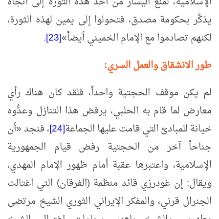
الإسلامية، لمنع اليسار من أخذ هذه الثورة إلى اتجاه
يذكِّر بحكومة مصدق، فتحولوا إلى يمين لهذه الثورة،
لكنهم تصادموا مع الإمام الخميني أيضاً
»
[23]
.
طور الانشقاق والعمل السري:
لم يكن موقف الحجتية واحداً، فلقد كان هناك رأي
معارض لما قام به الحلبي، يرفض هذا التنازل وعدُّوه
خيانة للمبادئ التي قامت عليها الجماعة
[24]
، فنجد
«
أن
جناحاً آخر من الحجتية رفض قيام الجمهورية
الإسلامية، واعتبرها عقبة أمام ظهور الإمام المهدي،
ويقال: إن غودرزي قائد منظمة (الفرقان) التي اغتالت
الجنرال قرني، والمفكر الإيراني الثوري الشيخ مرتضى