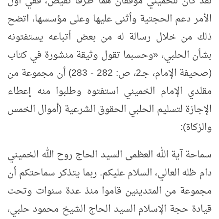
لقد كان للخميني موقفان هما طرفا نقيض، ففي أول
الأمر دعم الحجتية وأثنى عليها وعلى مؤسسها، اتضح
ذلك من خلال رسالة له من بعض أتباعه يستفتونه
بشأن الحلبي،
«
وحسبما تقول وثيقة منشورة في كتاب
(صحيفة الإمام، جـ‏2، ص: 282 - 283) أن مجموعة من
مقلدي الإمام الخميني استفتوه وطلبوا منه إعطاء
الإجازة لتسليم الحلبي الحقوق الشرعية (أموال الخمس
والزكاة):
سماحة آية الله العظمى السيد الحاج روح الله الخميني
دام ظله العالي، السلام عليكم. ربما يتذكر سماحتكم أن
مجموعة من المتدينين قاموا منذ عدة سنوات وتحت
قيادة حجة الإسلام السيد الحاج الشيخ محمود حلبي،