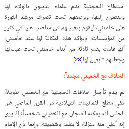
استطاع الحجتية ضم علماء يدينون بالولاء لها
وينتمون إليها، ووضعهم تحت تصرف مرشد الثورة
علي خامنئي، ليقوم بتعيينهم في مناصب عليا في كثير
من المؤسسات، ويؤكد هذه المكانة لها عند خامنئي،
أنها قامت بضم ثلاثة من أبناء خامنئي تحت عباءتها
وجعلتهم تابعين لها
[28]
.
الخلاف مع الخميني مجدداً:
لم يدم تأجيل خلافات الحجتية مع الخميني طويلاً،
ففي مطلع الثمانينات الميلادية من القرن الماضي ظن
الحلبي أنه يمكنه السجال مع الخميني شخصياً؛ إذ يرى
إنه أعلى منه منزلة، لا بعلمه وشعبيته؛ وإنما لأن الإمام