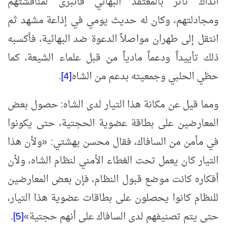
آنذاك تأثَّر بالمعتقد البهائي فانبرى لمناقشتهم
ومجادلتهم، وكان له حديث يومي في إذاعة مشهد ثم
انتقل إلى طهران مواصلاً الدعوة ضد البهائية، فأكسبه
ذلك تأييداً ودعماً مادياً من قبل علماء الشيعة، كما
حظي الحلبي وجمعيته بدعم من الشاه
[4]
.
ومما قيل عن مكانة هذا التيار لدى الشاه: حصول بعض
المعارضين على بطاقة عضوية الحجتية، حتى يكونوا
في مأمن من السافاك، فقال محسن بهشتي:
«
ولأن هذا
التيار كان يعمل تحت الغطاء الأمني لنظام الشاه، ولأن
أفكاره كانت موضع قبول النظام، فإن بعض المعارضين
للنظام كانوا يحصلون على بطاقات عضوية هذا التيار،
حتى يتم تصنيفهم لدى السافاك على أنهم حجتية
»
[5]
.