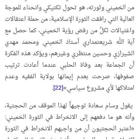
من الخميني وثورته، هو تحول تكتيكي وانحناء للموجة
العالية التي رافقت الثورة الإسلامية، من حملة اعتقالات
واغتيالات لكلِّ من رفض رؤية الخميني، كما حصل مع
آية الله شريعتمداري أستاذ الخميني ومحمد مهدي
الشيرازي وحسين منتظري وغيرهم، ويؤكد هذه الفكرة
أن الجماعة بعد وفاة الحلبي عندما أعادت ترتيب
صفوفها، صرحت بعدم إيمانها بولاية الفقيه وعدم
امتلاكها لأي مشروع سياسي
»
[22]
.
يقول وسام سعادة توجيهاً لهذا الموقف من الحجتية،
وأنه هو ما دفعهم إلى الانخراط في الثورة الخميني:
«
اعتبر الحجتيون أن من واجبهم الانخراط في الثورة