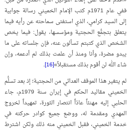
«
أقدم لاحقاً على إلغاء التوكيل الذي أصدره من قبلُ.
ففي عام 1971م كتب الإمام الخميني رسالة جوابية
إلى السيد كرامي، الذي استفتى سماحته عن رأيه فيما
يتعلق بتجمُّع الحجتية ومؤسسها، يقول: فيما يخص
الشخص الذي كتبتم تسألون عنه، فإن جلساته على ما
يبدو مضرة، وأنا ومنذ أن علمت بذلك لم أدعمه، وإن
شاء الله لن أقوم بذلك مستقبلاً
»
[16]
‏.
لم يتغير هذا الموقف العدائي من الحجتية؛ إذ بعد تسلُّم
الخميني مقاليد الحكم في إيران سنة 1979م، جاء
الحلبي إليه مهنئاً عادّاً انتصار الثورة، تمهيداً لخروج
المهدي ومقدمة له، ووضع جميع كوادر حركته في
خدمة الخميني، فقبل الخميني منه ذلك ولكن اشترط