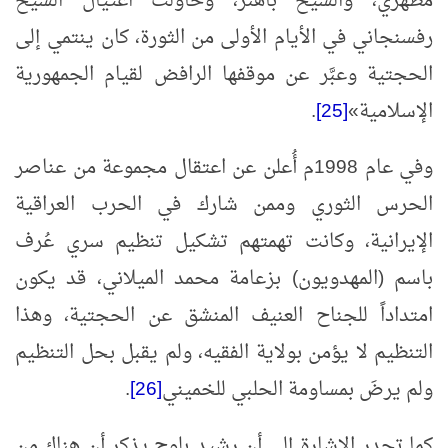
مطهري، والشيخ باهنر، وحاولت اغتيال الشيخ
رفسنجاني في الأيام الأولى من الثورة، كان ينتمي إلى
الحجتية وعبَّر عن موقفها الرافض لقيام الجمهورية
الإسلامية
»
[25]
‏.
وفي عام 1998م أُعلن عن اعتقال مجموعة من عناصر
الحرس الثوري وممن شارك في الحرب العراقية
الإيرانية، وكانت تهمتهم تشكيل تنظيم سري عُرف
باسم (المهدويون) بزعامة محمد الميلاني، قد يكون
امتداداً للجناح العنيف المنشق عن الحجتية، وهذا
التنظيم لا يؤمن بولاية الفقيه، ولم يقبل بحل التنظيم
ولم يرضَ بمساومة الحلبي للخميني
[26]
‏.
كما تجدر الإشارة إلى أن رشيد بلوح يذكر أن هناك من