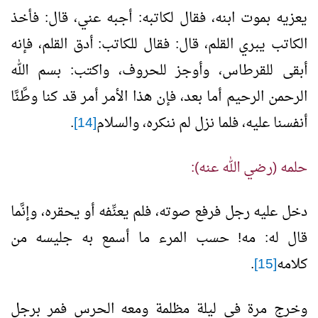
يعزيه بموت ابنه، فقال لكاتبه: أجبه عني، قال: فأخذ
الكاتب يبري القلم، قال: فقال للكاتب: أدق القلم، فإنه
أبقى للقرطاس، وأوجز للحروف، واكتب: بسم الله
الرحمن الرحيم أما بعد، فإن هذا الأمر أمر قد كنا وطَّنَّا
أنفسنا عليه، فلما نزل لم ننكره، والسلام
[14]
.
حلمه (رضي الله عنه):
دخل عليه رجل فرفع صوته، فلم يعنِّفه أو يحقره، وإنَّما
قال له: مه! حسب المرء ما أسمع به جليسه من
كلامه
[15]
.
وخرج مرة في ليلة مظلمة ومعه الحرس فمر برجل