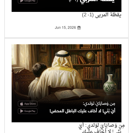
يقظة المربي (1- 2)
Jun 15, 2026
مِن وَصايَايَ لوَلدي: أيْ
بُنَي! لا أخاف عليك