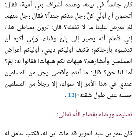
كان جالساً في بيته، وعنده أشراف بني أمية، فقال:
أتحبون أن أولِّي كلَّ رجل منكم جنداً؟ فقال رجل منهم:
لِمَ تعرض علينا ما لا تفعله؟ قال: ترون بساطي هذا،
إني لأعلم أنه يصير إلى بِلىً وفناء، وإني أكره أن
تدنسوه بأرجلكم؛ فكيف أوليكم ديني، أوليكم أعراض
المسلمين وأبشارهم؟ هيهات لكم هيهات! فقالوا له: لِمَ؟
أما لنا حق؟ قال: ما أنتم وأقصى رجل من المسلمين
عندي في هذا الأمر إلا سواء، إلا رجلاً من المسلمين
حبسه عني طول شقته
»
[13]
.
تسليمه ورضاه بقضاء الله تعالى:
كان عمر بن عبد العزيز قد مات ابن له، فكتب عامل له