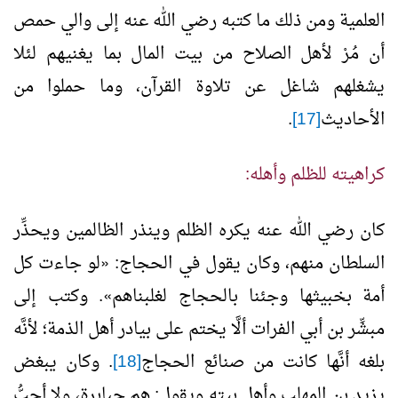
العلمية ومن ذلك ما كتبه رضي الله عنه إلى والي حمص
أن مُرْ لأهل الصلاح من بيت المال بما يغنيهم لئلا
يشغلهم شاغل عن تلاوة القرآن، وما حملوا من
الأحاديث
[17]
.
كراهيته للظلم وأهله:
كان رضي الله عنه يكره الظلم وينذر الظالمين ويحذِّر
السلطان منهم، وكان يقول في الحجاج:
«
لو جاءت كل
أمة بخبيثها وجئنا بالحجاج لغلبناهم
»
. وكتب إلى
مبشِّر بن أبي الفرات ألَّا يختم على بيادر أهل الذمة؛ لأنَّه
بلغه أنَّها كانت من صنائع الحجاج
[18]
. وكان يبغض
يزيد بن المهلب وأهل بيته ويقول: هم جبابرة، ولا أحبُّ