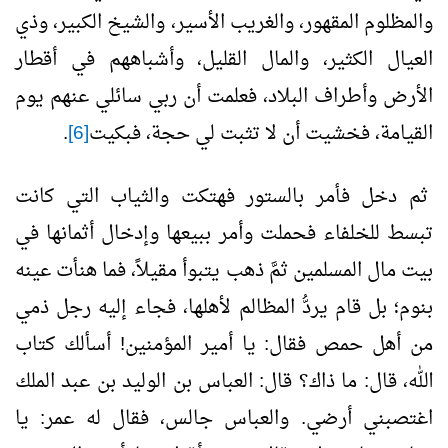
والمظلوم المقهور، والغريب الأسير، والشيخ الكبير، وذي
العيال الكثير، والمال القليل، وأشباههم في أقطار
الأرض وأطراف البلاد، فعلمت أن ربي سائلي عنهم يوم
القيامة، فخشيت أن لا تثبت لي حجة، فبكيت
[6]
.
ثم دخل فأمر بالستور فهتكت والثياب التي كانت
تبسط للخلفاء فحملت وأمر ببيعها وإدخال أثمانها في
بيت مال المسلمين ثمَّ ذهب يتبوأ مقيلاً، فما هنأت عينه
بنوم؛ بل قام يردُّ المظالم لأهلها، فجاء إليه رجل ذمي
من أهل حمص فقال: يا أمير المؤمنين! أسألك كتاب
الله، قال: ما ذاك؟ قال: العباس بن الوليد بن عبد الملك
اغتصبني أرضي. والعباس جالس، فقال له عمر: يا