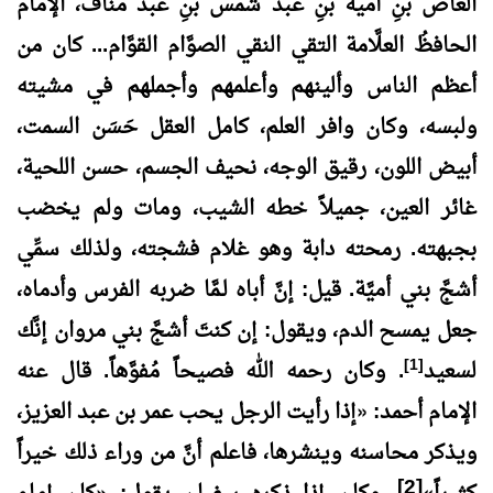
العاص بنِ أمية بنِ عبد شمس بنِ عبد مناف، الإمامُ
الحافظُ العلَّامة التقي النقي الصوَّام القوَّام... كان من
أعظم الناس وألينهم وأعلمهم وأجملهم في مشيته
ولبسه، وكان وافر العلم، كامل العقل حَسَن السمت،
أبيض اللون، رقيق الوجه، نحيف الجسم، حسن اللحية،
غائر العين، جميلاً خطه الشيب، ومات ولم يخضب
بجبهته. رمحته دابة وهو غلام فشجته، ولذلك سمِّي
أشجَّ بني أميَّة. قيل: إنَّ أباه لـمَّا ضربه الفرس وأدماه،
جعل يمسح الدم، ويقول: إن كنتَ أشجَّ بني مروان إنَّك
[1]
لسعيد
. وكان رحمه الله فصيحاً مُفوَّهاً. قال عنه
الإمام أحمد:
«
إذا رأيت الرجل يحب عمر بن عبد العزيز،
ويذكر محاسنه وينشرها، فاعلم أنَّ من وراء ذلك خيراً
[2]