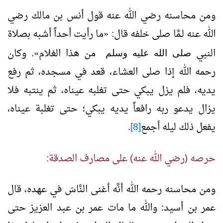
ومن محاسنه رضي الله عنه قول أنس بن مالك رضي
الله عنه لـمَّا صلى خلفه قال:
«
ما رأيت أحداً أشبه بصلاة
النبي
من هذا الغلام
»
. وكان
صلى الله عليه وسلم
رحمه الله إذا صلى العشاء، قعد في مسجده، ثم رفع
يديه، فلم يزل يبكي حتى تغلبه عيناه، ثم ينتبه فلا
يزال يدعو ربه رافعاً يديه يبكي؛ حتى تغلبة عيناه،
يفعل ذلك ليله أجمع
[8]
.
حرصه (رضي الله عنه) على مصارف الصدقة:
ومن محاسنه رحمه الله أنَّه أغنى النَّاسَ في عهده، قال
عمر بن أسيد: والله ما مات عمر بن عبد العزيز حتى