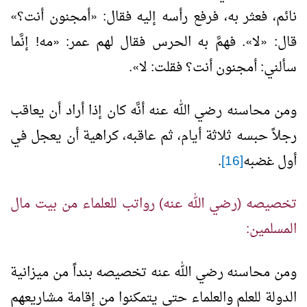
نائم، فعثر به، فرفع رأسه إليه فقال:
«
أمجنون أنت؟
»
قال:
«
لا
»
. فهمَّ به الحرس فقال لهم عمر:
«
مه! إنَّما
سألني: أمجنون أنت؟ فقلت: لا
»
.
ومن محاسنه رضي الله عنه أنَّه كان إذا أراد أن يعاقب
رجلاً حبسه ثلاثة أيام، ثم عاقبه، كراهية أن يعجل في
أول غضبه
[16]
.
تخصيصه (رضي الله عنه) رواتب للعلماء من بيت مال
المسلمين:
ومن محاسنه رضي الله عنه تخصيصه بنداً من ميزانية
الدولة للعلم والعلماء حتى يتمكنوا من إقامة مشاريعهم