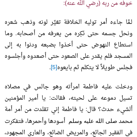
خوفه من ربه (رضي الله عنه):
لـمَّا جاءه أمر توليه الخلافة تغيَّر لونه وذهب شعره
ونحل جسمه حتى نَكِره من يعرفه من أصحابه. وما
استطاع النهوض حتى أخذوا بضبعه ودنوا به إلى
المسجد فلم يقدر على الصعود حتى أصعدوه وأجلسوه
فجلس طويلاً لا يتكلم ثم بايعوه
[5]
.
ودخلت عليه فاطمة امرأته وهو جالس في مصلاه
تسيل دموعه على لحيته، فقالت: يا أمير المؤمنين
ألشيء حدث؟ قال: يا فاطمة إني تقلدت من أمر أمة
محمد
أسودها وأحمرها، فتفكرت
صلى الله عليه وسلم
في الفقير الجائع، والمريض الضائع، والعاري المجهود،