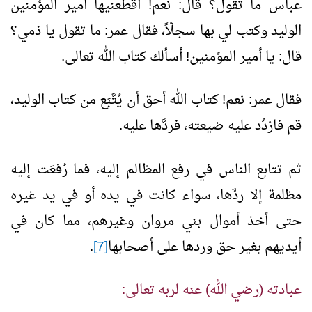
عباس ما تقول؟ قال: نعم! أقطعنيها أمير المؤمنين
الوليد وكتب لي بها سجلّاً، فقال عمر: ما تقول يا ذمي؟
قال: يا أمير المؤمنين! أسألك كتاب الله تعالى.
فقال عمر: نعم! كتاب الله أحق أن يُتَّبَع من كتاب الوليد،
قم فارْدُد عليه ضيعته، فردَّها عليه.
ثم تتابع الناس في رفع المظالم إليه، فما رُفعَت إليه
مظلمة إلا ردَّها، سواء كانت في يده أو في يد غيره
حتى أخذ أموال بني مروان وغيرهم، مما كان في
أيديهم بغير حق وردها على أصحابها
[7]
.
عبادته (رضي الله) عنه لربه تعالى: