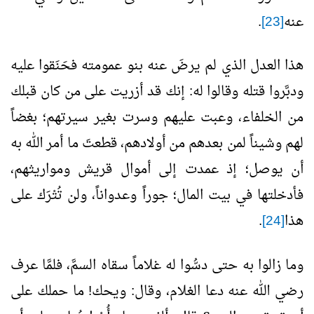
عنه
[23]
.
هذا العدل الذي لم يرضَ عنه بنو عمومته فحَنَقوا عليه
ودبَّروا قتله وقالوا له: إنك قد أزريت على من كان قبلك
من الخلفاء، وعبت عليهم وسرت بغير سيرتهم؛ بغضاً
لهم وشيناً لمن بعدهم من أولادهم، قطعتَ ما أمر الله به
أن يوصل؛ إذ عمدت إلى أموال قريش ومواريثهم،
فأدخلتها في بيت المال؛ جوراً وعدواناً، ولن تُتْرَك على
هذا
[24]
.
وما زالوا به حتى دسُّوا له غلاماً سقاه السمَّ، فلمَّا عرف
رضي الله عنه دعا الغلام، وقال: ويحك! ما حملك على