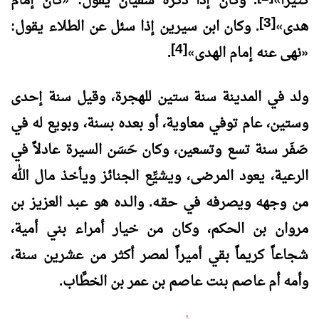
كثيراً
»
. وكان إذا ذكره سفيان يقول:
«
كان إمام
[3]
هدى
»
. وكان ابن سيرين إذا سئل عن الطلاء يقول:
[4]
«
نهى عنه إمام الهدى
»
.
ولد في المدينة سنة ستين للهجرة، وقيل سنة إحدى
وستين، عام توفي معاوية، أو بعده بسنة، وبويع له في
صَفَر سنة تسع وتسعين، وكان حَسَن السيرة عادلاً في
الرعية، يعود المرضى، ويشيِّع الجنائز ويأخذ مال الله
من وجهه ويصرفه في حقـه. والـده هو عبد العزيز بن
مروان بن الحكم، وكان من خيار أمراء بني أمية،
شجاعاً كريماً بقي أميراً لمصر أكثر من عشرين سنة،
وأمه أم عاصم بنت عاصم بن عمر بن الخطَّاب.