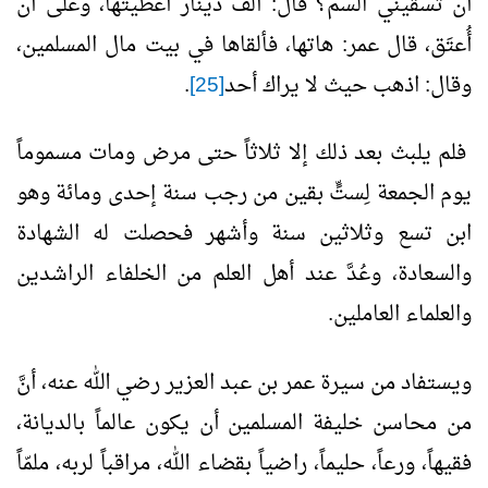
أن تسقيني السم؟ قال: ألف دينار أُعْطيتُها، وعلى أن
أُعتَق، قال عمر: هاتها، فألقاها في بيت مال المسلمين،
وقال: اذهب حيث لا يراك أحد
[25]
.
فلم يلبث بعد ذلك إلا ثلاثاً حتى مرض ومات مسموماً
يوم الجمعة لِستٍّ بقين من رجب سنة إحدى ومائة وهو
ابن تسع وثلاثين سنة وأشهر فحصلت له الشهادة
والسعادة، وعُدَّ عند أهل العلم من الخلفاء الراشدين
والعلماء العاملين.
ويستفاد من سيرة عمر بن عبد العزير رضي الله عنه، أنَّ
من محاسن خليفة المسلمين أن يكون عالماً بالديانة،
فقيهاً، ورعاً، حليماً، راضياً بقضاء الله، مراقباً لربه، ملمّاً