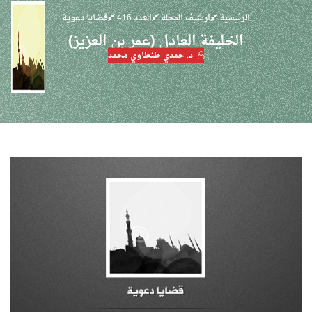
الرئيسية
ارشيف المجلة
العدد 416
قضايا دعوية
الخليفة العادل (عمر بن العزيز)
د. حمدي طنطاوي محمد