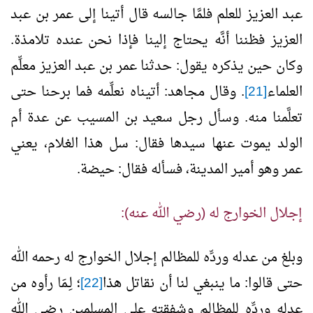
عبد العزيز للعلم فلمَّا جالسه قال أتينا إلى عمر بن عبد
العزيز فظننا أنَّه يحتاج إلينا فإذا نحن عنده تلامذة.
وكان حين يذكره يقول: حدثنا عمر بن عبد العزيز معلِّم
العلماء
[21]
. وقال مجاهد: أتيناه نعلِّمه فما برحنا حتى
تعلَّمنا منه. وسأل رجل سعيد بن المسيب عن عدة أم
الولد يموت عنها سيدها فقال: سل هذا الغلام، يعني
عمر وهو أمير المدينة، فسأله فقال: حيضة.
إجلال الخوارج له (رضي الله عنه):
وبلغ من عدله وردِّه للمظالم إجلال الخوارج له رحمه الله
حتى قالوا: ما ينبغي لنا أن نقاتل هذا
[22]
؛ لِـمَا رأوه من
عدله وردِّه للمظالم وشفقته على المسلمين رضي الله