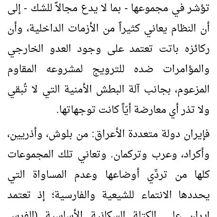
تؤشر في مجموعها - بما لا يدع مجالاً للشك - إلى
أن النظام يعاني كثيراً من الأزمات الداخلية، وأن
ركائزه باتت تعتمد على وجود العدو الخارجي
والمؤامرات ضده للترويج لمشروعه المقاوم
المزعوم، بجانب آلة البطش الأمنية التي لا تُبقي
ولا تذر أي معارضة أيّاً كانت توجهاتها.
فإيران دولة متعددة الأعراق: من بلوش، وأذريين،
وأكراد، وعرب وتركمان. وتعاني تلك المجموعات
كلها من تردِّي أوضاعها وعدم المساواة التي
يحددها الانتماء للشيعية والفارسية؛ إذ تعتمد
إيران على الكتلة السكانية الأساسية (الفرس