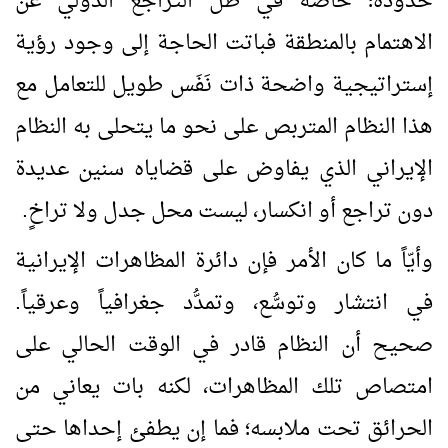
حدوده؛ خاصة في ظل التراجع الدولي عن
الاهتمام بالمنطقة فباتت الحاجة إلى وجود رؤية
إستراتيجية واضحة ذات نَفَس طويل للتعامل مع
هذا النظام المتربص على نحو ما يتحلى به النظام
الإيراني الذي يفاوض على قضاياه سنين عديدة
دون تراجع أو انكسار، ليست محل جدل ولا تراخٍ.
وأيّاً ما كان الأمر فإن دائرة المظاهرات الإيرانية
في انتشار وتوسُّع، وتمدُّد جغرافياً وعرقياً.
صحيح أن النظام قادر في الوقت الحالي على
امتصاص تلك المظاهرات، لكنه بات يعاني من
الحرائق تحت ملابسه؛ فما إن يطفئ إحداها حتى