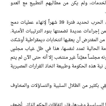
لخدمات، ولم يكن من مطالبهم التطبيع مع العدو
والعجيب أنه من بين بنود الاتفاق مع زعماء الحرب تحديد فترة 39 شهراً لإنهاء عمليات دمج
 إجراءات عديدة تضمنتها بنود الترتيبات الأمنية.
لتي من المفترض أن يعقبها انتخابات ديمقراطية أوشكت
ومة الحالية تمدد لنفسها، هذا في ظل غياب مجلسٍ
ونه مجلساً معيَّناً غير منتخب إلا أنه حتى الآن لم يتم
 نية هذه الحكومة وطبيعة اتخاذ القرارات المصيرية
قِي بكثير من الظلال السلبية والتساؤلات والمخاوف
لسياسية وغيرها، فإن اتفاقات الحكم الذاتي تُضعِف