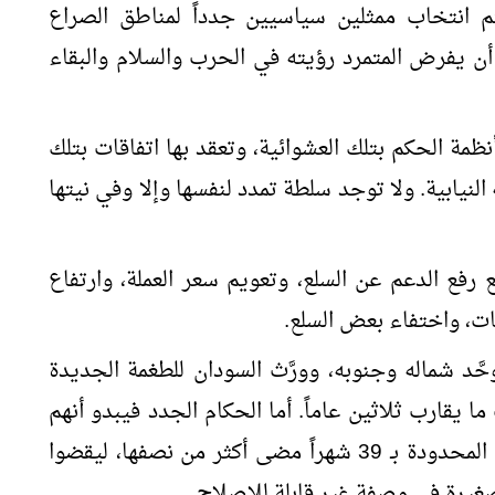
تم انتخاب ممثلين سياسيين جدداً لمناطق الصراع
أن يفرض المتمرد رؤيته في الحرب والسلام والبقاء
أنظمة الحكم بتلك العشوائية، وتعقد بها اتفاقات بتلك
يابية. ولا توجد سلطة تمدد لنفسها وإلا وفي نيتها
 رفع الدعم عن السلع، وتعويم سعر العملة، وارتفاع
ت، واختفاء بعض السلع.
َّد شماله وجنوبه، وورَّث السودان للطغمة الجديدة
 يقارب ثلاثين عاماً. أما الحكام الجدد فيبدو أنهم
يصارعون الزمن في غضون فترتهم الانتقالية المحدودة بـ 39 شهراً مضى أكثر من نصفها، ليقضوا
صغيرة في وصفة غير قابلة للإصلاح.