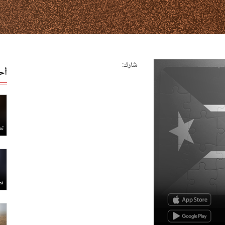
شارك:
أح