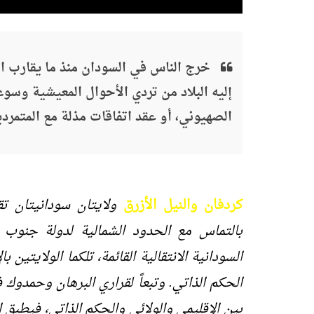
خرج الناس في السودان منذ ما يقارب ال
إليه البلاد من تردي الأحوال المعيشية وسو
الصهيوني، أو عقد اتفاقات مذلة مع المتمردي
كردفان والنيل الأزرق
ولايتان سودانيتان تقع
بالتماس مع الحدود الشمالية لدولة جنوب ال
السودانية الانتقالية القائمة، تلكما الولايت
الحكم الذاتي. وتبعاً لقراري البرهان وحمدو