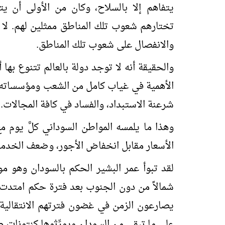
يتفاهم إلا بالسلاح، وكان من الأولى أن ي
تختارهم شعوب تلك المناطق ممثلين لهم. لا 
والانفصال على شعوب تلك المناطق.
والحقيقة أنه لا توجد دولة بالعالم تتنوع بها 
الأهمية في غياب كامل من الشعب ومؤسساته الن
شرعنة الاستبداد، والفساد في كافة المجالات.
وهذا ما يلمسه المواطن السوداني كلَّ يوم مع
الأسعار مقابل انخفاض الأجور، وضعف الخدما
لقد تبوأ عمر البشير الحكم بالسودان وهو موح
شمالاً من دون الجنوب بعد فترة حكم امتدت ما
على ما تبقى من السودان ويورِّثوها كنتونات 