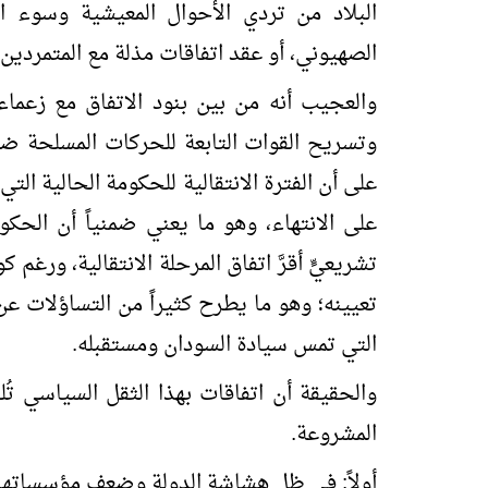
البلاد من تردي الأحوال المعيشية وسوء ا
الصهيوني، أو عقد اتفاقات مذلة مع المتمردين.
وتسريح القوات التابعة للحركات المسلحة ضمن
على أن الفترة الانتقالية للحكومة الحالية ا
على الانتهاء، وهو ما يعني ضمنياً أن الحك
تشريعيٍّ أقرَّ اتفاق المرحلة الانتقالية، ورغم ك
تعيينه؛ وهو ما يطرح كثيراً من التساؤلات عن
التي تمس سيادة السودان ومستقبله.
والحقيقة أن اتفاقات بهذا الثقل السياسي تُل
المشروعة.
أولاً: في ظل هشاشة الدولة وضعف مؤسساتها ا