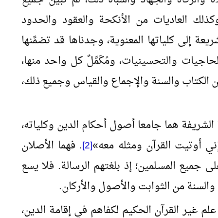
، وكذلك العاديات من الأنكحة والعقود والحدود
يعة إلى كلياتها المعنوية، وجدناها قد تضمَّنها
اجيات والتحسينيات، ومُكَمِّلٌ كل واحد منها،
عن الكتاب والسنة والإجماع والقياس وجميع ذلك،
 الشريفة هما جامعا أصول أحكام الدين وكلياته،
إني أوتيت القرآن ومثله معه
»
. فهما الأصلان
[2]
ى جميع المسـلمين؛ إذ بلغتهم الرسالة. فلا يسع
 والسنة من الثوابت والأصول والأركان.
علم غير القرآن الحكيم لكفاهم في إقامة الدين،