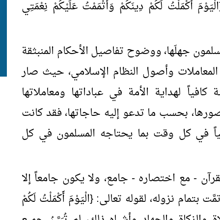
ْمَلْتُ لَكُمْ دِينَكُمْ وَأَتْمَمْتُ عَلَيْكُمْ نِعْمَتِي
لمسلمون جهلَها، ووضوح تفاصيل الأحكام المنبثقة
المعاملات وأصول النظام الإسلامي، حيث صار
كافياً لهداية الأمة في عباداتها ومعاملاتها
ورها، بحسب ما تدعو إليه حاجاتها، فقد كانت
ياً في كل وقت بما يحتاجه المسلمون في كل
قرآن - مع اختصاره - جامع، ولا يكون جامعاً إلا
تمام نزوله، لقوله تعالى: {الْيَوْمَ أَكْمَلْتُ لَكُمْ
 تعلم أن الصلاة والزكاة والجهاد وأشباه ذلك، لم تُبَيَّنُ جميع