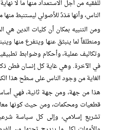
للفقيه من أجل الاستمداد منها ما لا نهاي
الناس، وأنها مَدَدٌ للأصولي ليستنبط منها
ومن التنبيه بمكان أن كليات الدين هي الم
ومنطلقاً لما ينبثق عنها ويتفرع منها وين
وتكاليف عملية، وأحكام وضوابط تطبيقية
في الآخرة. وهي غاية كل إنسان فطن ذكي يعل
الغاية من وجود الناس على سطح هذا الك
هذا من جهة، ومن جهة ثانية، فهي أساسي
قطعيات ومحكمات، ومن حيث كونها معالم
تشريع إسلامي، وإلى كل سياسة شرعية
والأمهات لكل ما يندرج تحتها من الف