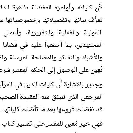
لأن كلياته وأوامرَه المفصَّلة ظاهرة الد
تعرُّف بيانها وتفصيلاتها وخصوصياتها م
القولية والفعلية والتقريرية، وأعمال
المجتهدين، بما أجمعوا عليه في قضايا 
والأشباه والنظائر والمصلحة المرسلة وال
تُعِين على الوصول إلى الحكم المعتبر شرعاً
وجدير بالإشارة أن كليات الدين في القرآ
المرجعي الذي تنبثق منه العقيـدة الصحيحة
قد تفصَّلت فروعها بعد ما تأصَّلت كلياتها.
فهي خير مُعين للمفسر على تفسير كتاب الل