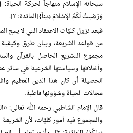
سبحانه الإسلام منهاجاً لحركة الحياة: {الْيَوْمَ أَك
وَرَضِيتُ لَكُمُ الإسْلامَ دِيناً} [المائدة: ٣].
فبعد نزول كليَّات الاعتقاد التي لا يسع ا
من قواعد الشريعة، وبيان طرق وكيفية 
مجموع التشريع الحاصل بالقرآن والسنة 
وأخلاقها وسياستها الشرعية في سائر عص
الحصيلة أن كان هذا الدين العظيم واف
مجالات الحياة وشؤونها قاطبة.
قال الإمام الشاطبي رحمه الله تعالى:
«
ال
والمجموع فيه أمور كليَّات، لأن الشريعة تمَّت ب
دِينَكُمْ} [المائدة: ٣]. وأنت