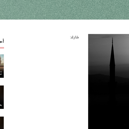
شارك:
أح