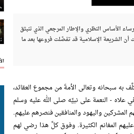
رساء الأساس النظري والإطار المرجعي الذي تنبثق
 أن الشـريعة الإسلامية قد تفصَّلت فروعها بعد ما
ال
َّف به سبحانه وتعالى الأمةَ من مجموع العقائد،
 في علاه - النعمة على نبيِّه صلى الله عليه وسلم
ئهم المشركين واليهود والمنافقين فنصرهم عليهم.
عليهم المغانم الكثيرة. وفوق كلِّ هذا رضي لهم