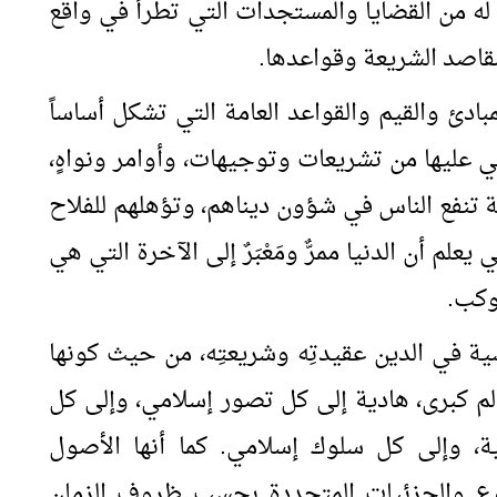
ة له من القضايا والمستجدات التي تطرأ في واقع
 مقاصد الشريعة وقواعدها.
بادئ والقيم والقواعد العامة التي تشكل أساساً
بني عليها من تشريعات وتوجيهات، وأوامر ونواهٍ،
 تنفع الناس في شؤون ديناهم، وتؤهلهم للفلاح
م أن الدنيا ممرٌّ ومَعْبَرٌ إلى الآخرة التي هي
وكب.
ة في الدين عقيدتِه وشريعتِه، من حيث كونها
 كبرى، هادية إلى كل تصور إسلامي، وإلى كل
، وإلى كل سلوك إسلامي. كما أنها الأصول
روع والجزئيات المتجددة بحسب ظروف الزمان