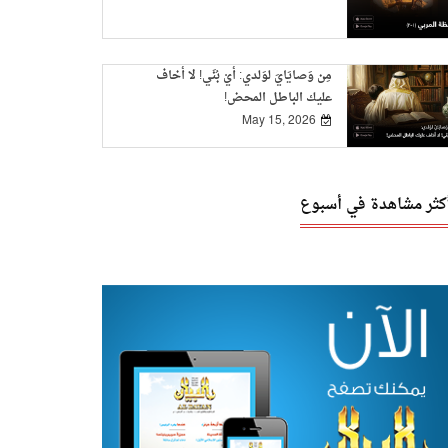
مِن وَصايَايَ لوَلدي: أيْ بُنَي! لا أخاف
عليك الباطل المحض!
May 15, 2026
أكثر مشاهدة في أسبوع