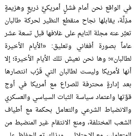
في الواقع نحن أمام فشلٍ أمريكيٍّ ذريعٍ وهزيمةٍ
مذِلَّة، يقابلها نجاح منقطع النظير لحركة طالبان
تعبِّر عنه مجلة التايم على غلافها قبل تسعة عشر
عاماً بصورة أفغاني وتعليق:
«
الأيام الأخيرة
لطالبان
»
؛ وها نحن نعيش تلك الأيام الأخيرة؛ إلا
أنها لأمريكا وليست لطالبان التي قَرُب انتصارها
بعد إدارةٍ محترفة للصراع مع أمريكا في أوج
قوَّتها واعتماد سياسة الثبات السياسي والعسكري
والانضباط الشرعي والتعامل بحكمة مع أطياف
الشعب المختلفة، ومنع الانتقام غير المنضبط من
المتعاملين مع الاحتلال... وبذلك تم الحفاظ على