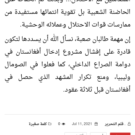
الحاضنة الشعبية بل تقوية انتمائها مستفيدة من
ممارسات قوات الاحتلال وعملائه الوحشية.
إن مهمة طالبان صعبة، نسأل الله أن يسددها لتكون
قادرة على إفشال مشروع إدخال أفغانستان في
دوامة الصراع الداخلي، كما فعلوا في الصومال
وليبيا، ومنع تكرار المشهد الذي حصل في
أفغانستان قبل ثلاثة عقود.
. قـلـم الـتحـرير
Jul 11, 2021
0
كلمة صغيرة