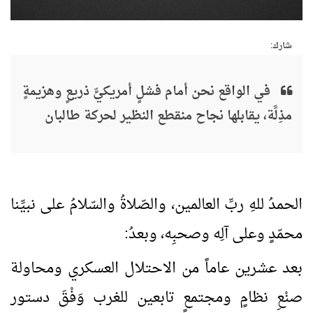
شارك:
في الواقع نحن أمام فشلٍ أمريكيٍّ ذريعٍ وهزيمةٍ
مذِلَّة، يقابلها نجاح منقطع النظير لحركة طالبان
الحمدُ للهِ ربِّ العالمين، والصّلاةُ والسّلامُ على نبيِّنا
محمّدٍ وعلى آلِه وصحبِه، وبعدُ:
بعد عشرين عاماً من الاحتلال العسكري ومحاولة
صنْعِ نظامٍ ومجتمعٍ تابعين للغرب وَفْقَ دستور