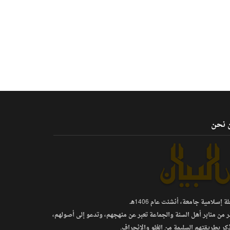
 نحن
 إسلامية جامعة، أنشئت عام 1406هـ.
ر من منابر أهل السنة والجماعة تعبر عن منهجهم، وتدعو إلى أصولهم،
كر بطريقتهم السليمة من الغلو والانحراف.