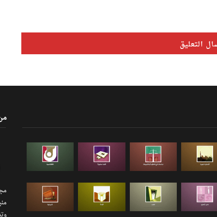
من
مجلة
منب
وتذ