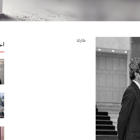
شارك:
أح