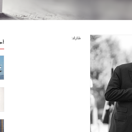
شارك:
أح