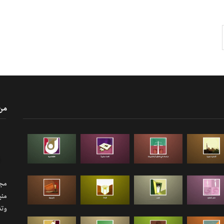
من
مجلة
منب
وتذ