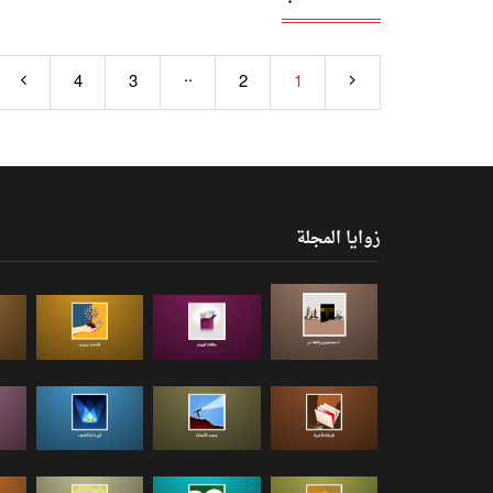
..
4
3
2
1
زوايا المجلة