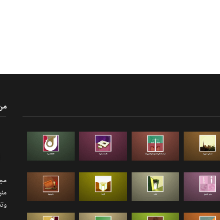
من
مجلة
منب
وتذ