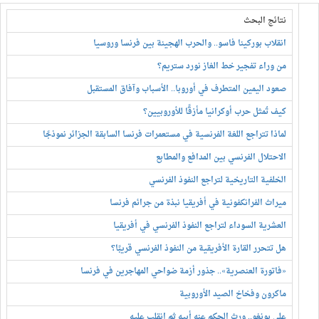
نتائج البحث
انقلاب بوركينا فاسو.. والحرب الهجينة بين فرنسا وروسيا
من وراء تفجير خط الغاز نورد ستريم؟
صعود اليمين المتطرف في أوروبا.. الأسباب وآفاق المستقبل
كيف تُمثل حرب أوكرانيا مأزقًا للأوروبيين؟
لماذا تتراجع اللغة الفرنسية في مستعمرات فرنسا السابقة الجزائر نموذجًا
الاحتلال الفرنسي بين المدافع والمطابع
الخلفية التاريخية لتراجع النفوذ الفرنسي
ميراث الفرانكفونية في أفريقيا نبذة من جرائم فرنسا
العشرية السوداء لتراجع النفوذ الفرنسي في أفريقيا
هل تتحرر القارة الأفريقية من النفوذ الفرنسي قريبًا؟
«فاتورة العنصرية».. جذور أزمة ضواحي المهاجرين في فرنسا
ماكرون وفخاخ الصيد الأوروبية
علي بونغو.. ورث الحكم عنه أبيه ثم انقلب عليه