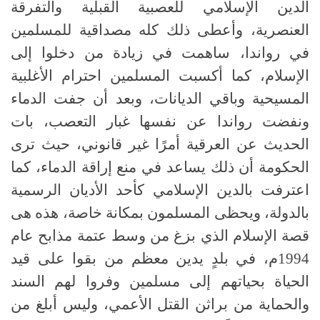
الدين الإسلامي للعصبية القبلية والتفرقة
العنصرية، وأعطى ذلك كله مصداقية للمسلمين
في رواندا، ساهمت في زيادة من دخلوا إلى
الإسلام، كما أكسبت المسلمين احترام الأغلبية
المسيحية وباقي الديانات، وبعد أن جفت الدماء
ونفضت رواندا عن نفسها غبار التعصب، بات
الحديث عن العرقية أمرًا غير قانوني، حيث ترى
الحكومة أن ذلك يساعد في منع إراقة الدماء، كما
اعترفت بالدين الإسلامي كأحد الأديان الرسمية
بالدولة، ويحظى المسلمون بمكانة خاصة، هذه هى
قصة الإسلام الذي بزغ من وسط عتمة مذابح عام
1994م، في بلدٍ يدين معظم من بقوا على قيد
الحياة بحياتهم إلى مسلمين وفروا لهم السند
والحماية من براثن القتل الأعمي، وليس أبلغ من