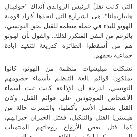
التي كانت تقلّ الرئيس الرواندي آنذاك "جوفينال
هابياريمانا"، هى الشرارة التي اتخذها أفراد قومية
الهوتو للبدء في حملة منظمة للقتل بحق التوتسي،
بالرغم من النفي المتكرر لذلك، والقول بأن الهوتو
هم من أسقطوا الطائرة كذريعة لتنفيذ إبادة
جماعية بحقهم.
تشكلت ميليشيات منظمة من الهوتو، كانوا
يملكون قوائم بالغة التنظيم بأسماء خصومهم
التوتسي، لدرجة أن الإذاعة كانت تبث أسماء
الأشخاص الموجودين على قوائم القتل، وكان
القتل يشمل الأسر بأكملها، وانتشرت حالة من
هيستريا القتل والتنكيل، فقتل الجيران جيرانهم،
كما قتل بعض الأزواج زوجاتهم المنتميات
للتوتسي، كما احتُجزت الآلاف من نساء التوتسي