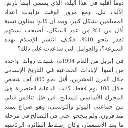
دوما أقلية في هذا البلد، الذي يسمى أيضا بأرض
الألف تـل، ومع مرور الوقت تزايدت أعداد
المسلمين بشكل كبير، وبعد أن كانوا يمثلون نسبة
أقل من 1% من عدد السكان، أصبحت نسبتهم
تقدر بنحو 10%، فكيف انتشر الإسلام بهذه
السرعة؟، والعوامل التي ساعدت على ذلك؟
في إبريل من العام 1994م، شهدت رواندا واحدة
من أسوأ الإبادات الجماعية في التاريخ الإنساني
خلال القرن العشرين، قُتِلَ نحو 800 ألف شخص
خلال 100 يوم فقط، كانت الدعاية العنصرية هى
المحرك الأساسي للمذابح، في ظل تنافس قبلي
بين جماعتي الهوتو والتوتسي، وهو صراع ممتد
منذ قرون، ولم ينجحوا حتى في التصالح في مرحلة
ما بعد الاستعمار، وكان إسقاط الطائرة الرئاسية