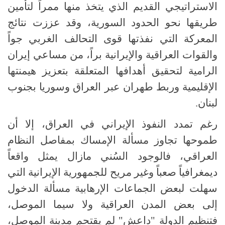
الاستراتيجي القديم الذي يتخذ منها ممراً لتأمين
طريقها نحو الحدود السورية، وقد عززت نتائج
المعركة التي نفذتها قوى التحالف الغربي جواً
والقوات العراقية والإيرانية براً، من مساعي إيران
الرامية لتحقيق أهدافها المتعلقة بتعزيز هيمنتها
الإقليمية وربط طهران عبر العراق وسوريا بجنوب
لبنان.
رغم تمدد النفوذ الإيراني في العراق، إلا أن
طموحها تجاوز مسألة الإمساك بمفاصل النظام
العراقي، فالوجود السُني مازال يمثل واقعاً
ديمغرافياً صعباً وغير مريح للجمهورية الإيرانية التي
سهلت لبعض الجماعات الإرهابية مسألة الدخول
إلى بعض المدن العراقية ولا سيما الموصل،
فتنظيم الدولة "داعش" لم يقتحم مدينة الموصل،