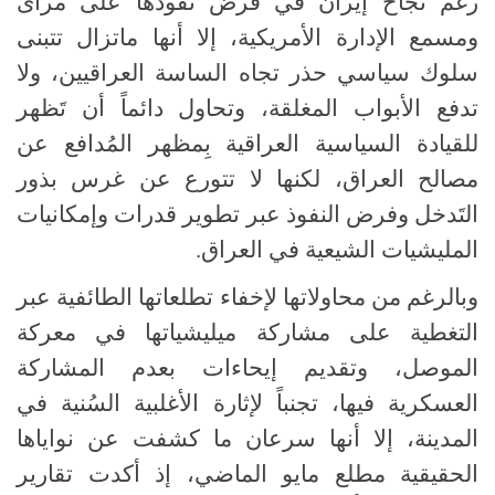
رغم نجاح إيران في فرض نفوذها على مرأى
ومسمع الإدارة الأمريكية، إلا أنها ماتزال تتبنى
سلوك سياسي حذر تجاه الساسة العراقيين، ولا
تدفع الأبواب المغلقة، وتحاول دائماً أن تَظهر
للقيادة السياسية العراقية بِمظهر المُدافع عن
مصالح العراق، لكنها لا تتورع عن غرس بذور
التَدخل وفرض النفوذ عبر تطوير قدرات وإمكانيات
المليشيات الشيعية في العراق.
وبالرغم من محاولاتها لإخفاء تطلعاتها الطائفية عبر
التغطية على مشاركة ميليشياتها في معركة
الموصل، وتقديم إيحاءات بعدم المشاركة
العسكرية فيها، تجنباً لإثارة الأغلبية السُنية في
المدينة، إلا أنها سرعان ما كشفت عن نواياها
الحقيقية مطلع مايو الماضي، إذ أكدت تقارير