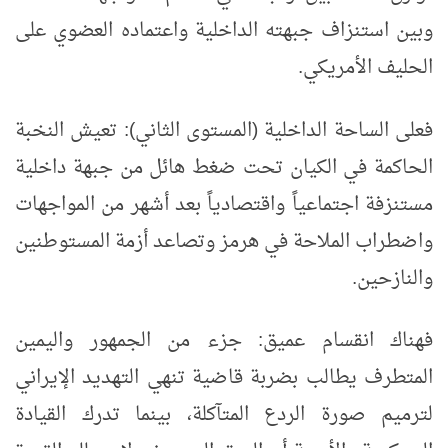
وبين استنزاف جبهته الداخلية واعتماده العضوي على
الحليف الأمريكي.
فعلى الساحة الداخلية (المستوى الثاني): تعيش النخبة
الحاكمة في الكيان تحت ضغط هائل من جبهة داخلية
مستنزفة اجتماعياً واقتصادياً بعد أشهر من المواجهات
واضطراب الملاحة في هرمز وتصاعد أزمة المستوطنين
والنازحين.
فهناك انقسام عميق: جزء من الجمهور واليمين
المتطرف يطالب بضربة قاضية تنهي التهديد الإيراني
لترميم صورة الردع المتآكلة، بينما تدرك القيادة