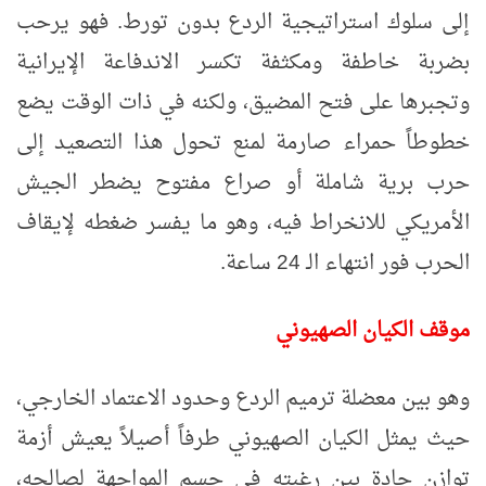
إلى سلوك استراتيجية الردع بدون تورط. فهو يرحب
بضربة خاطفة ومكثفة تكسر الاندفاعة الإيرانية
وتجبرها على فتح المضيق، ولكنه في ذات الوقت يضع
خطوطاً حمراء صارمة لمنع تحول هذا التصعيد إلى
حرب برية شاملة أو صراع مفتوح يضطر الجيش
الأمريكي للانخراط فيه، وهو ما يفسر ضغطه لإيقاف
الحرب فور انتهاء الـ 24 ساعة.
موقف الكيان الصهيوني
وهو بين معضلة ترميم الردع وحدود الاعتماد الخارجي،
حيث يمثل الكيان الصهيوني طرفاً أصيلاً يعيش أزمة
توازن حادة بين رغبته في حسم المواجهة لصالحه،