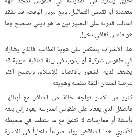
أخرى يشارك في المدرسة في طقوس تمجّد آلهة
متعددة أو تقدس التماثيل. ومع مرور الوقت، قد يفقد
الطالب قدرته على التمييز بين ما هو ديني صحيح وما
هو طقس ثقافي دخيل
.
هذا الاغتراب ينعكس على هوية الطالب. فالذي يشارك
في طقوس شركية أو يذوب في بيئة ثقافية غريبة قد
يضعف لديه الشعور بالانتماء للإسلام، ويصبح أكثر
عرضة لفقدان الثقة بنفسه وهويته
.
كثير من الأسر تواجه حالة من التنافر مع أبنائها.
فالطفل الذي يعتاد على طقوس المدرسة يعود إلى بيته
بأسئلة أو ممارسات لا تتفق مع ما يتعلمه في محيطه
الأسري. هذا التناقض يولد صراعاً داخلياً في الأسرة