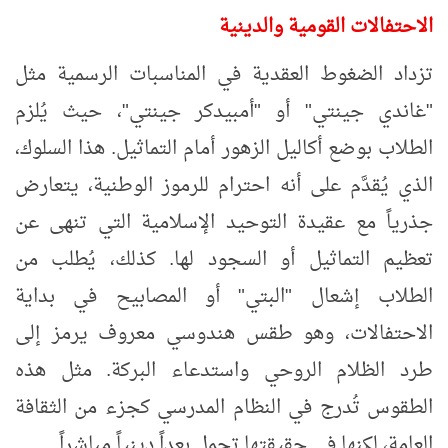
الاحتفالات القومية والدينية
تزداد الضغوط العقدية في المناسبات الرسمية مثل
"غاندي جينتي" أو "أمبيدكر جينتي"، حيث يُلزم
الطلاب بوضع أكاليل الزهور أمام التماثيل. هذا السلوك،
الذي يُقدَّم على أنه احترام للرموز الوطنية، يتعارض
جذرياً مع عقيدة التوحيد الإسلامية التي تنهى عن
تعظيم التماثيل أو السجود لها. كذلك، يُطلب من
الطلاب إشعال "البتي" أو المصابيح في بداية
الاحتفالات، وهو طقس هندوسي معروف يرمز إلى
طرد الظلام الروحي واستدعاء البركة. مثل هذه
الطقوس تُدرج في النظام المدرسي كجزء من الثقافة
العامة، لكنها في حقيقتها تحمل بعداً دينياً مباشراً
.