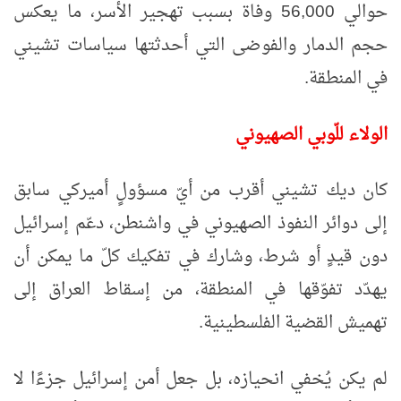
حوالي 56,000 وفاة بسبب تهجير الأسر، ما يعكس
حجم الدمار والفوضى التي أحدثتها سياسات تشيني
في المنطقة
.
الولاء للّوبي الصهيوني
كان ديك تشيني أقرب من أيّ مسؤولٍ أميركي سابق
إلى دوائر النفوذ الصهيوني في واشنطن، دعّم إسرائيل
دون قيدٍ أو شرط، وشارك في تفكيك كلّ ما يمكن أن
يهدّد تفوّقها في المنطقة، من إسقاط العراق إلى
تهميش القضية الفلسطينية
.
لم يكن يُخفي انحيازه، بل جعل أمن إسرائيل جزءًا لا