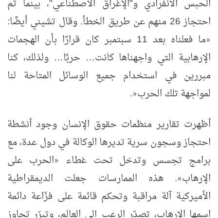
الحبس الانفرادي و"الإغراق الاصطناعي"، بينما تم
احتجاز 26 منهم عن طريق الخطأ. وقال تشيني أيضًا:
ما فعلناه بعد 11 سبتمبر كان قرارًا بأن الهجمات
«
الإرهابية التي واجهناها كانت
…
حربًا
…
ولذلك، كنا
مبررين في استخدام جميع الوسائل المتاحة لنا
لمواجهة تلك الحرب
.
»
أظهرت تقارير منظمات حقوق الإنسان وجود أنشطة
احتجاز وسجون سرية تديرها الوكالة في دول عدة، مع
برامج تجسس وتدخل تحت غطاء
الحرب على
«
الإرهاب
. هذه الممارسات جعلت الديمقراطية
»
الأميركية آلة مراقبة وتحكم قائمة على فزّاعة دائمة
اسمها الإرهاب، تصدّر الرعب إلى العالم، وتبرّر تجاوز