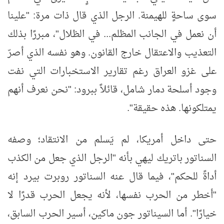
سوى ساحةٍ للهيمنة. الرجل الذي قال ذات مرة: "علينا
أن نعمل في الجانب المظلم... في الظلال"، مبررًا بذلك
التعذيب والاعتقال خارج القانون. وهو نفسه الذي أصرّ
على غزو العراق رغم تقارير الاستخبارات التي نفت
وجود أسلحة دمار شامل، قائلاً ببرود: "نحن نعرف أنهم
يمتلكونها. هذه حقيقة
."
حتى داخل أمريكا، لم يَسلم من الانتقاد؛ وصفه
السناتور باتريك ليهي بأنه "الرجل الذي جعل من الكذب
أداةً للحكم"، فيما قال عنه السناتور روبرت بيرد إنه
"أخطر من الحرب نفسها، لأنه يجعل الحرب قدرًا لا
خيارًا". أما السيناتور جون ماكين، أسير الحرب السابق،