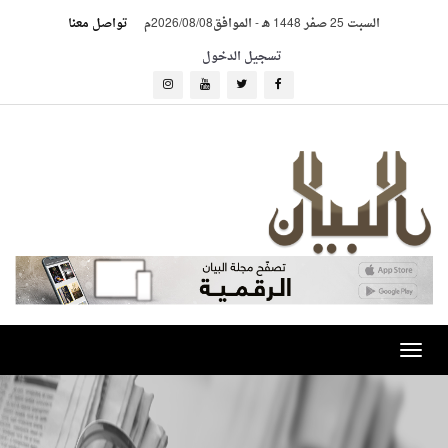
السبت 25 صفر 1448 هـ
-
الموافق2026/08/08م
تواصل معنا
تسجيل الدخول
Toggle
navigation