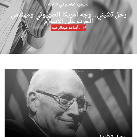
الرئيسية
اسـم فـي الأخبـار
رحل تشيني.. وجه أمريكا الصهيوني ومهندس
الحرب على الإسلام
. أسامه عبدالرحيم