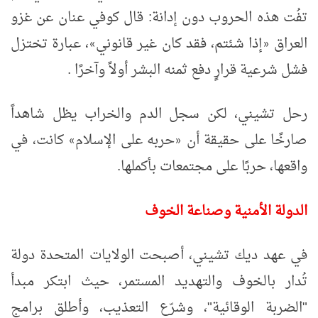
تفُت هذه الحروب دون إدانة: قال كوفي عنان عن غزو
العراق
إذا شئتم، فقد كان غير قانوني
، عبارة تختزل
»
«
فشل شرعية قرارٍ دفع ثمنه البشر أولاً وآخرًا
.
رحل تشيني، لكن سجل الدم والخراب يظل شاهداً
صارخًا على حقيقة أن
حربه على الإسلام
كانت، في
»
«
واقعها، حربًا على مجتمعات بأكملها
.
الدولة الأمنية وصناعة الخوف
في عهد ديك تشيني، أصبحت الولايات المتحدة دولة
تُدار بالخوف والتهديد المستمر، حيث ابتكر مبدأ
"الضربة الوقائية"، وشرّع التعذيب، وأطلق برامج