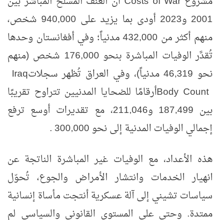
مشروع
Costs of War
أن العنف المسلّح المباشر بين
2001 و2023 أودى بما يزيد على 940,000 شخص،
منهم أكثر من 432,000 مدنياً؛ وفي أفغانستان وحدها
تُقدَّر الوفيات المباشرة بنحو 176,000 شخص (منهم
نحو 46,319 مدنياً)، وفي العراق تُظهر سجلات
Iraq
Body Count
أرقامًا للضحايا المدنيين تتراوح تقريبًا
بين 187,499 و211,046، مع تقديرات أوسع ترفع
إجمالي الوفيات المدنية إلى نحو 300,000
.
هذه الأعداد، مع الوفيات غير المباشرة الناتجة عن
انهيار الخدمات وانتشار الأمراض والجوع، تُحوّل
سياسات تشيني إلى آلة عسكرية أنتجت مأساة إنسانية
ممتدة. وحتى على المستوى القانوني والسياسي لم