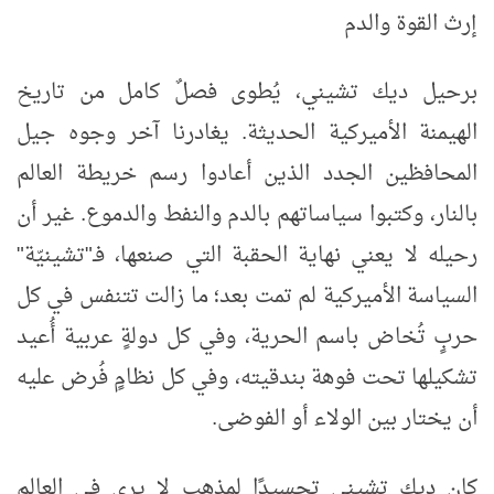
إرث القوة والدم
برحيل ديك تشيني، يُطوى فصلٌ كامل من تاريخ
الهيمنة الأميركية الحديثة. يغادرنا آخر وجوه جيل
المحافظين الجدد الذين أعادوا رسم خريطة العالم
بالنار، وكتبوا سياساتهم بالدم والنفط والدموع. غير أن
رحيله لا يعني نهاية الحقبة التي صنعها، فـ"تشينيّة"
السياسة الأميركية لم تمت بعد؛ ما زالت تتنفس في كل
حربٍ تُخاض باسم الحرية، وفي كل دولةٍ عربية أُعيد
تشكيلها تحت فوهة بندقيته، وفي كل نظامٍ فُرض عليه
أن يختار بين الولاء أو الفوضى
.
كان ديك تشيني تجسيدًا لمذهبٍ لا يرى في العالم