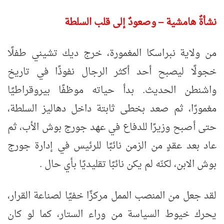
نشأةٌ هامشية
–
وصعودٌ إلى قلب السلطة
من ولاية نبراسكا المغمورة، خرج ديك تشيني طفلًا
خجولًا ليصبح أحد أكثر الرجال نفوذًا في تاريخ
واشنطن الحديث. بدأ حياته موظفًا بيروقراطيًا
مغمورًا، ثم صعد بخطى ثابتة داخل دهاليز السلطة،
حتى أصبح وزيرًا للدفاع في عهد جورج بوش الأب، ثم
عاد بعد عقدٍ من الزمن نائبًا للرئيس في إدارة جورج
بوش الابن، لكنّه لم يكن نائبًا تقليديًا بأي حال
.
لقد جعل من المنصب الممل مركزًا خفيًا لصناعة القرار،
يحرك خيوط السياسة من وراء الستار، كما لو كان