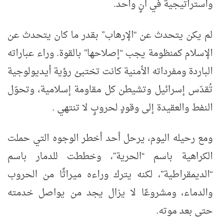
واستراتيجية في آنٍ واحد
.
لم يكن يتحدث عن
“
الإرهاب
”
بقدر ما كان يتحدث عن
الإسلام كمنظومة يجب
“
إصلاحها
”
بالقوة. وراء عباراته
الباردة ومفرداته الأمنية كانت تختبئ رؤية أيديولوجية
تُقدّس إسرائيل وتشيطن كل مقاومة إسلامية، وتحوّل
النفط والعقيدة إلى وقودٍ لحروبٍ لا تنتهي
.
ومع رحيله اليوم، يرحل أحد أخطر الوجوه التي حملت
الكراهية باسم
“
الحرية
”
، وخططت للدمار باسم
“
الديمقراطية
”
، لكنه يترك وراءه ميراثًا من الحروب
والدماء، ومشروعًا لا يزال يجد من يواصل خدمته
حتى بعد موته
.