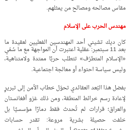
مقاس مصالحه ومصالح من يمثلهم
.
مهندس الحرب على الإسلام
كان ديك تشيني أحد المهندسين الفعليين لعقيدة ما
بعد 11 سبتمبر: عقلية اعتبرت أن المواجهة مع ما سُمّي
«الإسلام المتطرّف» تتطلب حربًا ممتدة ولامتناهية،
وليس سياسة احتواء أو معالجة اجتماعية.
بفضل هذا البُعد العقائدي تحوّل خطاب الأمن إلى تبريرٍ
لإعادة رسم خرائط المنطقة، ومن ذلك غزو أفغانستان
والعراق؛ قرارات لم تُحدث فقط دمارًا مؤسسيًا بل
خلفت حصيلة بشرية مروعة: تقدر حسابات