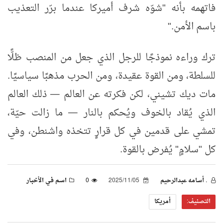
فاتهمه بأنه "شوّه شرف أميركا عندما برّر التعذيب
باسم الأمن
".
ترك وراءه نموذجًا للرجل الذي جعل من المنصب ظلًّا
للسلطة، ومن القوة عقيدة، ومن الحرب مذهبًا سياسيًا.
مات ديك تشيني، لكن فكرته عن العالم
—
ذلك العالم
الذي يُقاد بالخوف ويُحكم بالنار
—
ما زالت حيّة،
تمشي على قدمين في كل قرارٍ تتخذه واشنطن، وفي
كل "سلامٍ" يُفرض بالقوة
.
. أسامه عبدالرحيم
2025/11/05
0
اسـم فـي الأخبـار
التصنيف:
أمريكا