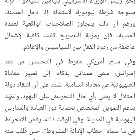
بحق رئيس الوزراء الإسرائيلي بنيامين نتنياهو
فإنه
–
سيوجه شرطة نيويورك لاعتقاله إذا دخل المدينة.
ورغم أن ذلك يتجاوز الصلاحيات الواقعية لعمدة
المدينة، فإن رمزية التصريح كانت كافية لإشعال
عاصفة من ردود الفعل بين السياسيين والإعلام.
و
في مناخ أمريكي مفرط في التحسس من نقد
إسرائيل، سعى ممداني بذكاء إلى تمييز معاداة
الصهيونية عن معاداة السامية. شدد على أن انتقاد دولة
احتلال لا يعني بأي حال التحريض على اليهود، وتعهّد
بدعم التمويل المخصص لحماية دور العبادة والمدارس
اليهودية في المدينة. وفي الوقت ذاته، رفض الانخراط
في ما سماه "خطاب الإدانة المشروط"، حين طُلب منه