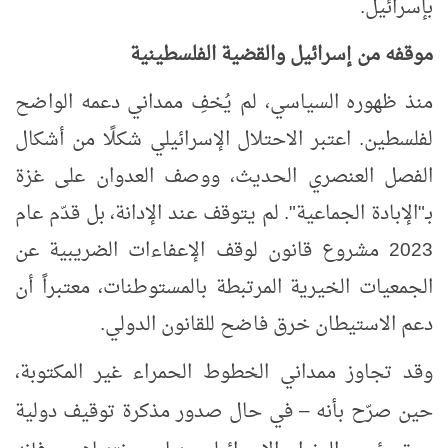
بإسرائيل.
موقفه من إسرائيل والقضية الفلسطينية
منذ ظهوره السياسي
،
لم يُخفِ ممداني دعمه الواضح
لفلسطين. اعتبر الاحتلال الإسرائيلي شكلًا من أشكال
الفصل العنصري الحديث، ووصف العدوان على غزة
بـ"الإبادة الجماعية".
لم يتوقف عند الإدانة، بل قدّم عام
2023 مشروع قانون لوقف الإعفاءات الضريبية عن
الجمعيات الخيرية المرتبطة بالمستوطنات، معتبراً أن
دعم الاستيطان خرق فاضح للقانون الدولي.
وقد تجاوز ممداني الخطوط الحمراء غير المكتوبة،
حين صرّح بأنه
في حال صدور مذكرة توقيف دولية
–