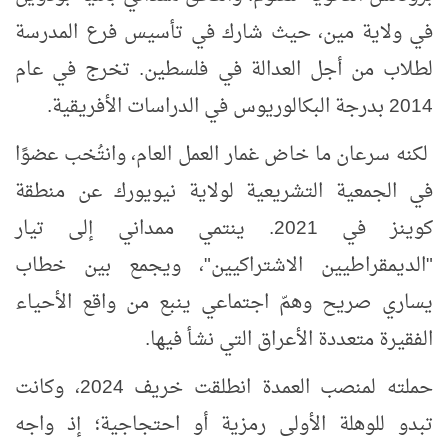
في ولاية مين، حيث شارك في تأسيس فرع المدرسة
لطلاب من أجل العدالة في فلسطين. تخرج في عام
2014 بدرجة البكالوريوس في الدراسات الأفريقية.
لكنه سرعان ما خاض غمار العمل العام، وانتُخب عضوًا
في الجمعية التشريعية لولاية نيويورك عن منطقة
كوينز في 2021. ينتمي ممداني إلى تيار
"الديمقراطيين الاشتراكيين"، ويجمع بين خطاب
يساري صريح وهمّ اجتماعي ينبع من واقع الأحياء
الفقيرة متعددة الأعراق التي نشأ فيها.
حملته لمنصب العمدة انطلقت خريف 2024، وكانت
تبدو للوهلة الأولى رمزية أو احتجاجية؛ إذ واجه