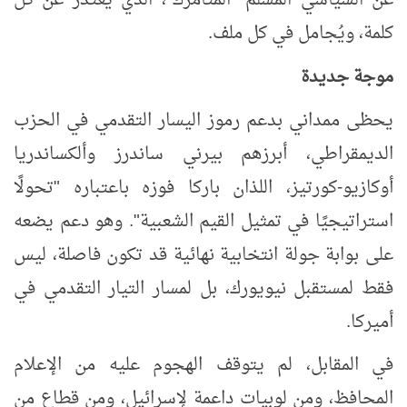
عن السياسي المسلم "المتأمرك"، الذي يعتذر عن كل
كلمة، ويُجامل في كل ملف.
موجة جديدة
يحظى ممداني بدعم رموز اليسار التقدمي في الحزب
الديمقراطي، أبرزهم بيرني ساندرز وألكساندريا
أوكازيو-كورتيز، اللذان باركا فوزه باعتباره "تحولًا
استراتيجيًا في تمثيل القيم الشعبية". وهو دعم يضعه
على بوابة جولة انتخابية نهائية قد تكون فاصلة، ليس
فقط لمستقبل نيويورك، بل لمسار التيار التقدمي في
أميركا.
في المقابل، لم يتوقف الهجوم عليه من الإعلام
المحافظ، ومن لوبيات داعمة لإسرائيل، ومن قطاع من