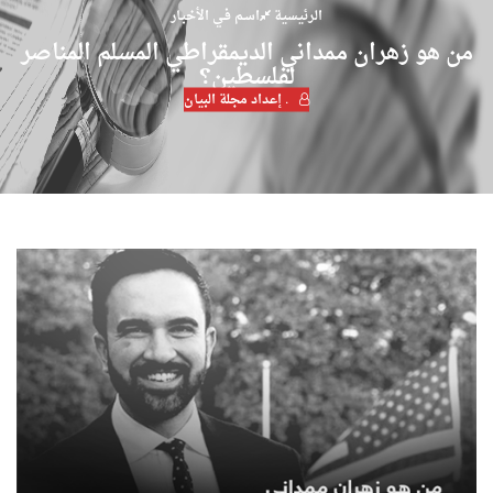
الرئيسية
اسـم فـي الأخبـار
من هو زهران ممداني الديمقراطي المسلم المناصر
لفلسطين؟
. إعداد مجلة البيان