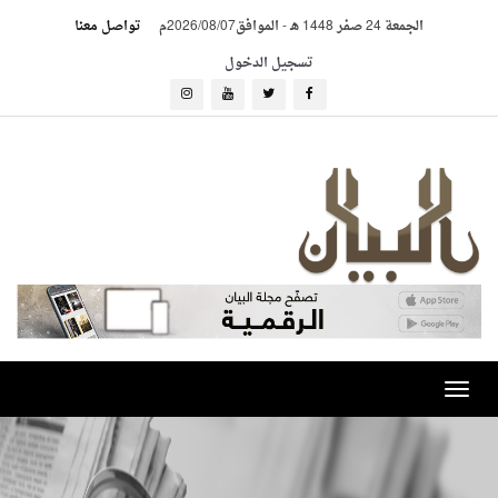
الجمعة 24 صفر 1448 هـ
-
الموافق2026/08/07م
تواصل معنا
تسجيل الدخول
Toggle
navigation