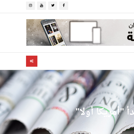
أ "أمريكا أولا"