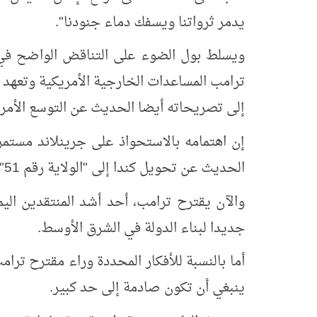
يدمر ثرواتنا ويسفك دماء جنودنا".
ويسلط بول الضوء على التناقض الواضح في 
ترامب المساعدات الخارجية الأمريكية وتعهد ب
إلى تصريحاته أيضا الحديث عن التوسع الأمر
إن اهتمامه بالاستحواذ على جرينلاند مستمر، 
الحديث عن تحويل كندا إلى "الولاية رقم 51" واستعادة قناة بنما مجرد مزحة.
والآن يقترح ترامب، أحد أشد المنتقدين اليمي
جديدا لبناء الدولة في الشرق الأوسط.
أما بالنسبة للأفكار المحددة وراء مقترح ترام
ينبغي أن تكون صادمة إلى حد كبير.