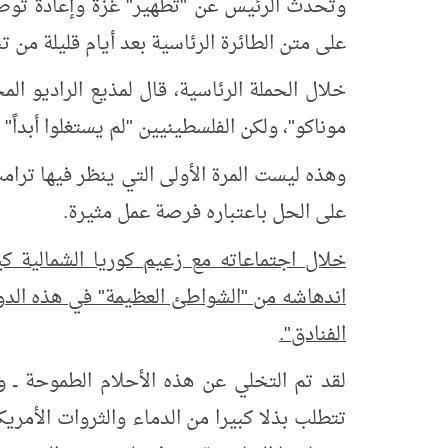
وتحدث الرئيس عن "تطهير" غزة وإعادة توط
على متن الطائرة الرئاسية بعد أيام قليلة من ت
خلال الحملة الرئاسية، قال لمذيع الراديو 
موناكو"، ولكن الفلسطينيين "لم يستغلوا أبداً
وهذه ليست المرة الأولى التي ينظر فيها ترا
على الحل باعتباره فرصة عمل مثيرة.
اندهاشه من "الشواطئ العظيمة" في هذه الدول
الفنادق".
لقد تم التخلي عن هذه الأحلام الطموحة ــ و
تتطلب بذلا كبيرا من الدماء والثروات الأمر