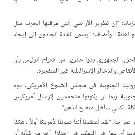
زيانا: "إن تطوير الأراضي التي مزقتها الحرب مثل
إهانة". وأضاف: "يسعى القادة الجادون إلى إيجاد
الحزب الجمهوري بدوا حذرين من اقتراح الرئيس بأن
أنقاض والذخائر الإسرائيلية غير المنفجرة.
رولينا الجنوبية في مجلس الشيوخ الأمريكي، يوم
لجنوبية ربما لن يكونوا متحمسين لإرسال أمريكيين
لة، لكنني سأظل منفتح الذهن".
صراحة. "لقد اعتقدنا أننا صوتنا لأمريكا أولاً"، هكذا
ا أي عمل في التفكير في احتلال آخر من شأنه أن