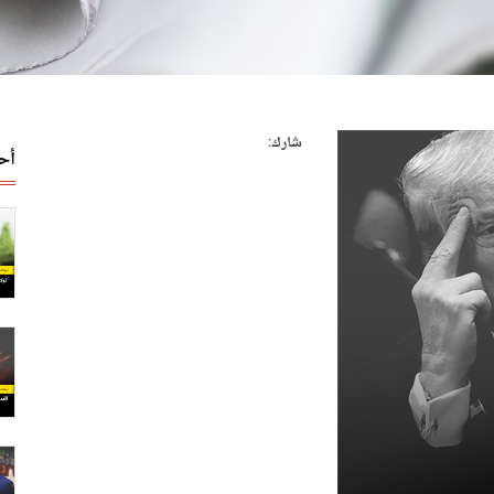
شارك:
أح