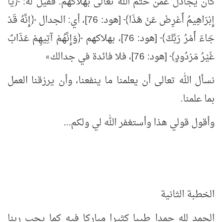
كان يجادل عمن حتَّم الله تعالى بهلاكهم. فقيل له: ﴿يَا
إِبْرَاهِيمُ أَعْرِضْ عَنْ هَذَا﴾ [هود: 76]، أي: الجدال ﴿إِنَّهُ قَدْ
جَاءَ أَمْرُ رَبِّكَ﴾ [هود: 76]، بهلاكهم ﴿وَإِنَّهُمْ آتِيهِمْ عَذَابٌ
غَيْرُ مَرْدُودٍ﴾ [هود: 76]، فلا فائدة في جدالك
»
نسأل الله تعالى أن يعلمنا ما ينفعنا، وأن يرزقنا العمل
بما علمنا.
وأقول قولي هذا وأستغفر الله لي ولكم...
الخطبة الثانية
الحمد لله حمدا طيبا كثيرا مباركا فيه كما يحب ربنا