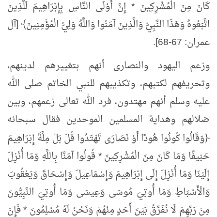
كَانَ مِنَ الْمُشْرِكِينَ * إِنَّ أَوْلَى النَّاسِ بِإِبْرَاهِيمَ لَلَّذِينَ
اتَّبَعُوهُ وَهَذَا النَّبِيُّ وَالَّذِينَ آمَنُوا وَاللَّهُ وَلِيُّ الْمُؤْمِنِينَ﴾ [آل
عمران: 67-68].
وزعم اليهود والنصارى أنهم بتغييرهم لدينهم،
وتحريفهم لكتبهم، وتكذيبهم للنبي الخاتم صلى الله
عليه وسلم أنهم مهتدون، فرد الله تعالى زعمهم، وبين
ضلالهم وهداية المسلمين الموحدين فقال سبحانه
﴿وَقَالُوا
كُونُوا
هُودًا أَوْ نَصَارَى تَهْتَدُوا قُلْ بَلْ مِلَّةَ إِبْرَاهِيمَ
حَنِيفًا وَمَا كَانَ مِنَ الْمُشْرِكِينَ * قُولُوا آمَنَّا بِاللَّهِ وَمَا أُنْزِلَ
إِلَيْنَا وَمَا أُنْزِلَ إِلَى إِبْرَاهِيمَ وَإِسْمَاعِيلَ وَإِسْحَاقَ وَيَعْقُوبَ
وَالْأَسْبَاطِ وَمَا أُوتِيَ مُوسَى وَعِيسَى وَمَا أُوتِيَ النَّبِيُّونَ
مِنْ رَبِّهِمْ لَا نُفَرِّقُ بَيْنَ أَحَدٍ مِنْهُمْ وَنَحْنُ لَهُ مُسْلِمُونَ * فَإِنْ