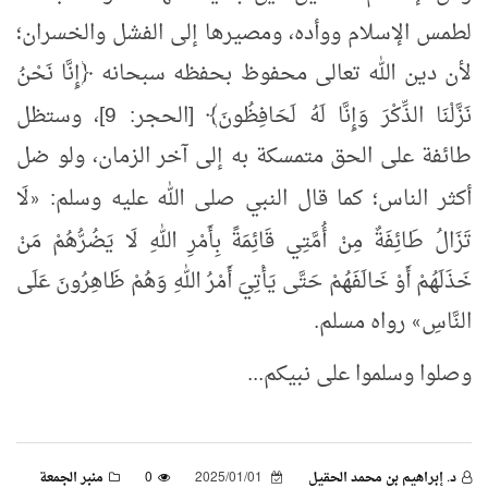
لطمس الإسلام ووأده، ومصيرها إلى الفشل والخسران؛
لأن دين الله تعالى محفوظ بحفظه سبحانه ﴿إِنَّا نَحْنُ
نَزَّلْنَا الذِّكْرَ وَإِنَّا لَهُ
لَحَافِظُونَ﴾ [الحجر: 9]، وستظل
طائفة على الحق متمسكة به إلى آخر الزمان، ولو ضل
أكثر الناس؛ كما قال النبي صلى الله عليه وسلم:
لَا
«
تَزَالُ
طَائِفَةٌ مِنْ أُمَّتِي قَائِمَةً بِأَمْرِ اللهِ لَا يَضُرُّهُمْ مَنْ
خَذَلَهُمْ أَوْ خَالَفَهُمْ حَتَّى يَأْتِيَ أَمْرُ اللهِ وَهُمْ ظَاهِرُونَ عَلَى
النَّاسِ
رواه مسلم.
»
وصلوا وسلموا على نبيكم...
د. إبراهيم بن محمد الحقيل
2025/01/01
0
منبر الجمعة