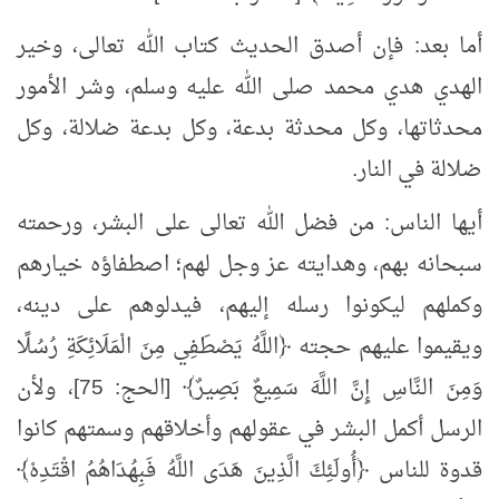
أما بعد: فإن أصدق الحديث كتاب الله تعالى، وخير
الهدي هدي محمد صلى الله عليه وسلم، وشر الأمور
محدثاتها، وكل محدثة بدعة، وكل بدعة ضلالة، وكل
ضلالة في النار.
أيها الناس: من فضل الله تعالى على البشر، ورحمته
سبحانه بهم، وهدايته عز وجل لهم؛ اصطفاؤه خيارهم
وكملهم ليكونوا رسله إليهم، فيدلوهم على دينه،
ويقيموا عليهم حجته ﴿اللَّهُ يَصْطَفِي مِنَ الْمَلَائِكَةِ رُسُلًا
وَمِنَ النَّاسِ إِنَّ اللَّهَ سَمِيعٌ بَصِيرٌ﴾ [الحج: 75]، ولأن
الرسل أكمل البشر في عقولهم وأخلاقهم وسمتهم كانوا
قدوة للناس ﴿أُولَئِكَ الَّذِينَ هَدَى اللَّهُ فَبِهُدَاهُمُ اقْتَدِهْ﴾