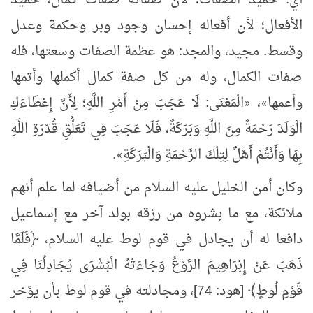
الأفعال؛ لأن أفعاله إحسان وجود وبر وحكمة وعدل
وقسط. مجيد، والمجد: هو عظمة الصفات وسعتها، فله
صفات الكمال، وله من كل صفة كمال أكملها وأتمها
وأعمها
،
الْمَعْنَى: لَا عَجَبَ مِنْ أَمْرِ اللَّهِ؛ لِأَنَّ إِعْطَاءَكِ
«
»
الْوَلَدَ رَحْمَةٌ مِنَ اللَّهِ وَبَرَكَةٌ، فَلَا عَجَبَ فِي تَعَلُّقِ قُدْرَةِ اللَّهِ
بِهَا وَأَنْتُمْ أَهْلٌ لِتِلْكَ الرَّحْمَةِ وَالْبَرَكَةِ
.
»
وكان أمن الخليل عليه السلام من أضيافه لما علم أنهم
ملائكة، مع ما بشروه من رزقه بولد آخر مع إسماعيل
دافعا له أن يجادل في قوم لوط عليه السلام، ﴿فَلَمَّا
ذَهَبَ عَنْ إِبْرَاهِيمَ الرَّوْعُ وَجَاءَتْهُ الْبُشْرَى يُجَادِلُنَا فِي
قَوْمِ لُوطٍ﴾ [هود: 74]، ومجادلته في قوم لوط بأن يؤخر