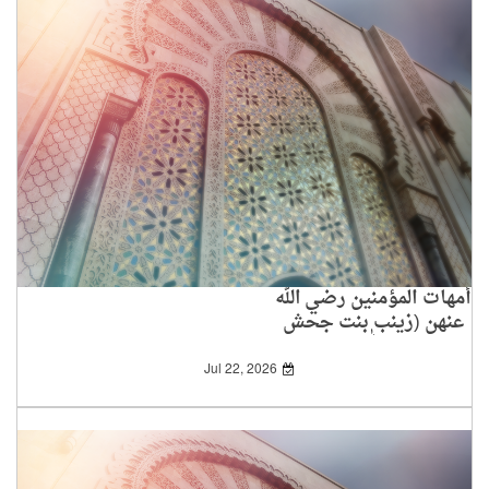
أمهات المؤمنين رضي الله
عنهن (زينب بنت جحش
رضي الله عنها)
Jul 22, 2026