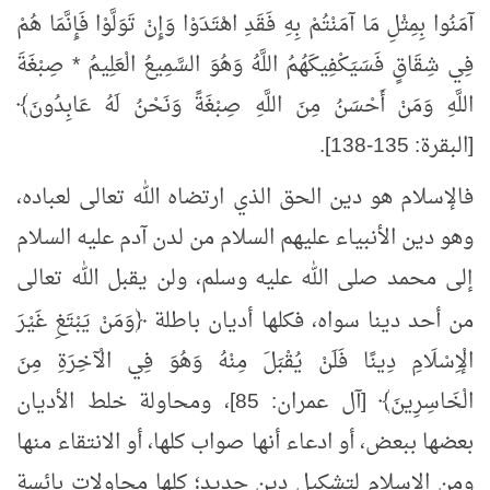
آمَنُوا بِمِثْلِ مَا آمَنْتُمْ بِهِ فَقَدِ اهْتَدَوْا وَإِنْ تَوَلَّوْا فَإِنَّمَا هُمْ
فِي شِقَاقٍ فَسَيَكْفِيكَهُمُ اللَّهُ وَهُوَ السَّمِيعُ الْعَلِيمُ * صِبْغَةَ
اللَّهِ وَمَنْ أَحْسَنُ مِنَ اللَّهِ صِبْغَةً وَنَحْنُ لَهُ عَابِدُونَ﴾
[البقرة: 135-138].
فالإسلام هو دين الحق الذي ارتضاه الله تعالى لعباده،
وهو دين الأنبياء عليهم السلام من لدن آدم عليه السلام
إلى محمد صلى الله عليه وسلم، ولن يقبل الله تعالى
من أحد دينا سواه، فكلها أديان باطلة ﴿وَمَنْ
يَبْتَغِ غَيْرَ
الْإِسْلَامِ دِينًا فَلَنْ يُقْبَلَ مِنْهُ وَهُوَ فِي الْآخِرَةِ مِنَ
الْخَاسِرِينَ﴾ [آل عمران: 85]، ومحاولة خلط الأديان
بعضها ببعض، أو ادعاء أنها صواب كلها، أو الانتقاء منها
ومن الإسلام لتشكيل دين جديد؛ كلها محاولات بائسة