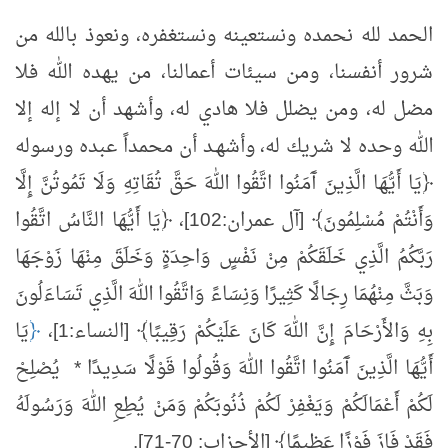
الحمد لله نحمده ونستعينه ونستغفره، ونعوذ بالله من
شرور أنفسنا، ومن سيئات أعمالنا، من يهده الله فلا
مضل له، ومن يضلل فلا هادي له، وأشهد أن لا إله إلا
الله وحده لا شريك له، وأشهـد أن محمداً عبده ورسوله
﴿يَا أَيُّهَا الَّذِينَ آَمَنُوا اتَّقُوا اللهَ حَقَّ تُقَاتِهِ وَلَا تَمُوتُنَّ إِلَّا
وَأَنْتُمْ مُسْلِمُونَ﴾ [آل عمران:102]، ﴿يَا أَيُّهَا النَّاسُ اتَّقُوا
رَبَّكُمُ الَّذِي خَلَقَكُمْ مِنْ نَفْسٍ وَاحِدَةٍ وَخَلَقَ مِنْهَا زَوْجَهَا
وَبَثَّ مِنْهُمَا رِجَالًا كَثِيرًا وَنِسَاءً وَاتَّقُوا اللهَ الَّذِي تَسَاءَلُونَ
بِهِ وَالأَرْحَامَ إِنَّ اللهَ كَانَ عَلَيْكُمْ رَقِيبًا﴾ [النساء:1]،
﴿
يَا
أَيُّهَا الَّذِينَ آَمَنُوا اتَّقُوا اللهَ وَقُولُوا قَوْلًا سَدِيدًا * يُصْلِحْ
لَكُمْ أَعْمَالَكُمْ وَيَغْفِرْ لَكُمْ ذُنُوبَكُمْ وَمَنْ يُطِعِ اللهَ وَرَسُولَهُ
فَقَدْ فَازَ فَوْزًا عَظِيمًا﴾ [الأحزاب: 70-71].