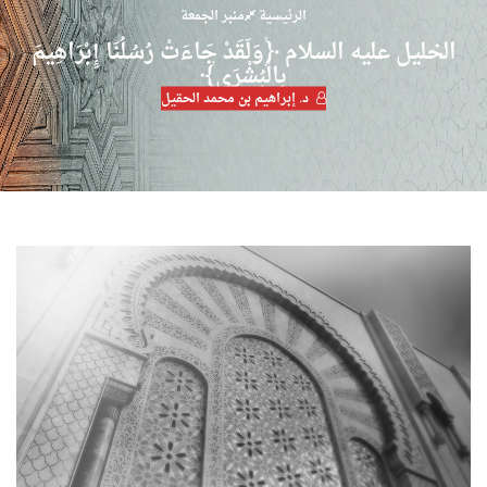
الرئيسية
منبر الجمعة
الخليل عليه السلام ﴿وَلَقَدْ جَاءَتْ رُسُلُنَا إِبْرَاهِيمَ
بِالْبُشْرَى﴾
د. إبراهيم بن محمد الحقيل