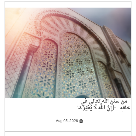
من سنن الله تعالى في
خلقه.. ﴿إِنَّ اللَّهَ لَا يُغَيِّرُ مَا
بِقَوْمٍ حَتَّى يُغَيِّرُوا مَا
بِأَنْفُسِهِمْ﴾
Aug 05, 2026