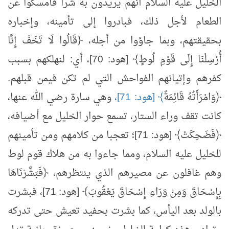
الخليل عليه السلام أنهم يريدون به شرا فأمسكوا عن
الطعام لأجل ذلك، فبادروا إلى تأمينه، وإخباره
بحقيقتهم، وبما جاؤوا من أجله، ﴿قَالُوا لَا تَخَفْ إِنَّا
أُرْسِلْنَا إِلَى قَوْمِ لُوطٍ﴾ [هود: 70]، أي: لنهلكهم بسبب
كفرهم وإتيانهم الفواحش التي لم تكن فيمن قبلهم.
﴿وَامْرَأَتُهُ قَائِمَةٌ
﴾
[هود: 71]،
وهي سارة رضي الله عنها،
كانت تقف وراء الستار، تسمع حوار الخليل مع أضيافه،
﴿فَضَحِكَتْ﴾ [هود: 71]؛ تعجبا من كلامهم ومن تأمينهم
للخليل عليه السلام، ومما جاءوا به من هلاك قوم لوط
وهم غافلون عن مصيرهم الذي ينتظرهم، ﴿فَبَشَّرْنَاهَا
بِإِسْحَاقَ وَمِنْ وَرَاءِ إِسْحَاقَ يَعْقُوبَ﴾ [هود: 71]، فبشرت
بالولد بعد اليأس، كما بشرت بحفيد تعيش حتى تدركه