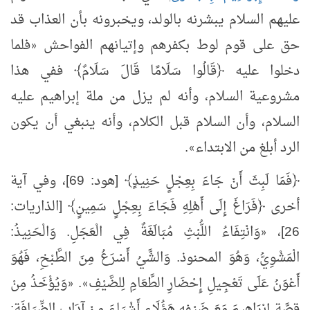
عليهم السلام يبشرنه بالولد، ويخبرونه بأن العذاب قد
حق على قوم لوط بكفرهم وإتيانهم الفواحش
فلما
«
دخلوا عليه ﴿قَالُوا سَلَامًا قَالَ سَلَامٌ﴾ ففي هذا
مشروعية السلام، وأنه لم يزل من ملة إبراهيم عليه
السلام، وأن السلام قبل الكلام، وأنه ينبغي أن يكون
الرد أبلغ من الابتداء
.
»
﴿فَمَا لَبِثَ أَنْ جَاءَ بِعِجْلٍ حَنِيذٍ﴾ [هود: 69]، وفي آية
أخرى ﴿فَرَاغَ إِلَى أَهْلِهِ فَجَاءَ بِعِجْلٍ سَمِينٍ﴾ [الذاريات:
26]،
وَانْتِفَاءُ اللُّبْثِ مُبَالَغَةٌ فِي الْعَجَلِ. وَالْحَنِيذُ:
«
الْمَشْوِيُّ، وَهُوَ المحنوذ. وَالشَّيُ أَسْرَعُ مِنَ الطَّبْخِ، فَهُوَ
أَعْوَنُ عَلَى تَعْجِيلِ إِحْضَارِ الطَّعَامِ لِلضَّيْفِ
.
وَيُؤْخَذُ مِنْ
«
»
قِصَّةِ إِبْرَاهِيمَ مَعَ ضَيْفِهِ هَؤُلَاءِ أَشْيَاءَ مِنْ آدَابِ الضِّيَافَةِ: