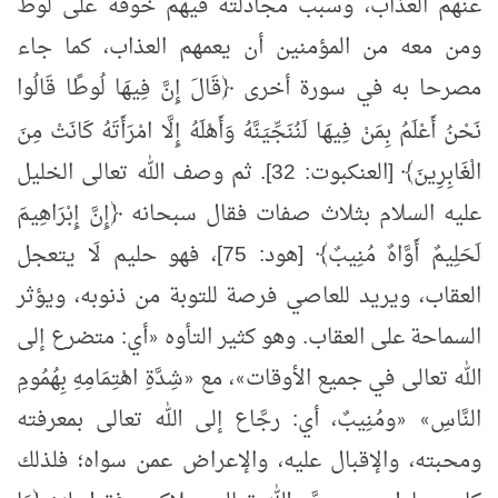
عنهم العذاب، وسبب مجادلته فيهم خوفه على لوط
ومن معه من المؤمنين أن يعمهم العذاب، كما جاء
مصرحا به في سورة أخرى ﴿قَالَ إِنَّ فِيهَا لُوطًا قَالُوا
نَحْنُ
أَعْلَمُ
بِمَنْ فِيهَا لَنُنَجِّيَنَّهُ وَأَهْلَهُ إِلَّا امْرَأَتَهُ كَانَتْ مِنَ
الْغَابِرِينَ﴾ [العنكبوت: 32]. ثم وصف الله تعالى الخليل
عليه السلام بثلاث صفات فقال سبحانه ﴿إِنَّ إِبْرَاهِيمَ
لَحَلِيمٌ أَوَّاهٌ مُنِيبٌ﴾ [هود: 75]، فهو حليم لَا يتعجل
العقاب، ويريد للعاصي فرصة للتوبة من ذنوبه، ويؤثر
السماحة على العقاب. وهو كثير التأوه
أي: متضرع إلى
«
الله تعالى في جميع الأوقات
، مع
شِدَّةِ اهْتِمَامِهِ بِهُمُومِ
«
»
النَّاسِ
ومُنِيبٌ، أي: رجَّاع إلى الله تعالى بمعرفته
«
»
ومحبته، والإقبال عليه، والإعراض عمن سواه؛ فلذلك