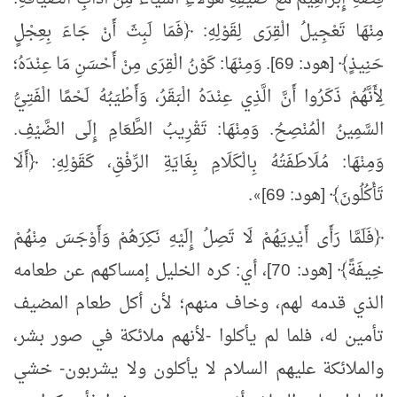
مِنْهَا تَعْجِيلُ الْقِرَى لِقَوْلِهِ: ﴿فَمَا لَبِثَ أَنْ جَاءَ بِعِجْلٍ
حَنِيذٍ﴾ [هود: 69]. وَمِنْهَا: كَوْنُ الْقِرَى مِنْ أَحْسَنِ مَا عِنْدَهُ؛
لِأَنَّهُمْ ذَكَرُوا أَنَّ الَّذِي عِنْدَهُ الْبَقَرُ، وَأَطْيَبُهُ لَحْمًا الْفَتِيُّ
السَّمِينُ الْمُنْصِحُ. وَمِنْهَا: تَقْرِيبُ الطَّعَامِ إِلَى الضَّيْفِ.
وَمِنْهَا: مُلَاطَفَتُهُ بِالْكَلَامِ بِغَايَةِ الرِّفْقِ، كَقَوْلِهِ: ﴿أَلَا
تَأْكُلُونَ﴾ [هود: 69]
.
»
﴿فَلَمَّا رَأَى أَيْدِيَهُمْ لَا تَصِلُ إِلَيْهِ نَكِرَهُمْ وَأَوْجَسَ مِنْهُمْ
خِيفَةً﴾ [هود: 70]، أي: كره الخليل إمساكهم عن طعامه
الذي قدمه لهم، وخاف منهم؛ لأن أكل طعام المضيف
تأمين له، فلما لم يأكلوا -لأنهم ملائكة في صور بشر،
والملائكة عليهم السلام لا يأكلون ولا يشربون- خشي