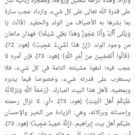
وتراه، وهذه كرامة للخليل وزوجه، ومعجزة ربانية تدل
على قدرة الله تعالى على كل شيء. وازداد عجب سارة
بما بشرها به الأضياف من الولد والحفيد
﴿
قَالَتْ يَا
وَيْلَتَى أَأَلِدُ وَأَنَا عَجُوزٌ وَهَذَا بَعْلِي شَيْخًا﴾ فهذان مانعان
من وجود الولد ﴿إنَّ هَذَا لَشَيْءٌ عَجِيبٌ﴾ [هود: 72]،
﴿قَالُوا أَتَعْجَبِينَ مِنْ أَمْرِ اللَّهِ﴾ [هود: 73]، فإن أمره لا
عجب فيه؛ لنفوذ
مشيئته
التامة في كل شيء، فلا
يستغرب على قدرته شيء، وخصوصا فيما يدبره
ويمضيه، لأهل هذا البيت المبارك. ﴿رَحْمَةُ اللَّهِ وَبَرَكَاتُهُ
عَلَيْكُمْ أَهْلَ الْبَيْتِ﴾ [هود: 73]،
أي: لا تزال رحمته
«
وإحسانه وبركاته، وهي: الزيادة من الخير والإحسان
عليكم أهل بيت إبراهيم، ﴿إِنَّهُ حَمِيدٌ مَجِيدٌ﴾ [هود: 73]،
أي: حميد الصفات؛ لأن صفاته صفات كمال، حميد