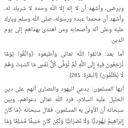
ويرضى، وأشهد أن لا إله إلا الله وحده لا شريك له،
وأشهد أن محمدا عبده ورسوله، صلى الله وسلم وبارك
عليه وعلى آله وأصحابه ومن اهتدى بهداهم إلى يوم
الدين.
أما بعد: فاتقوا الله تعالى وأطيعوه ﴿
وَاتَّقُوا
يَوْمًا
تُرْجَعُونَ فِيهِ إِلَى اللَّهِ ثُمَّ تُوَفَّى كُلُّ نَفْسٍ مَا كَسَبَتْ وَهُمْ
لَا يُظْلَمُونَ﴾ [البقرة: 281].
أيها المسلمون:
يدعي اليهود والنصارى أنهم على دين
الخليل عليه السلام، فرد الله تعالى دعواهم، وبين
سبحانه أن الأولى به المسلمون، فقال سبحانه ﴿مَا كَانَ
إِبْرَاهِيمُ يَهُودِيًّا وَلَا نَصْرَانِيًّا
وَلَكِنْ
كَانَ حَنِيفًا مُسْلِمًا وَمَا