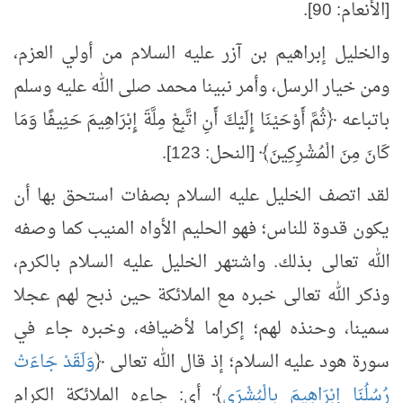
[الأنعام: 90].
والخليل إبراهيم بن آزر عليه السلام من أولي العزم،
ومن خيار الرسل، وأمر نبينا محمد صلى الله عليه وسلم
باتباعه ﴿ثُمَّ أَوْحَيْنَا إِلَيْكَ أَنِ اتَّبِعْ مِلَّةَ إِبْرَاهِيمَ حَنِيفًا وَمَا
كَانَ مِنَ الْمُشْرِكِينَ﴾ [النحل: 123].
لقد اتصف الخليل عليه السلام بصفات استحق بها أن
يكون قدوة للناس؛ فهو الحليم الأواه المنيب كما وصفه
الله تعالى بذلك. واشتهر الخليل عليه السلام بالكرم،
وذكر الله تعالى خبره مع الملائكة حين ذبح لهم عجلا
سمينا، وحنذه لهم؛ إكراما لأضيافه، وخبره جاء في
سورة هود عليه السلام؛ إذ قال الله تعالى ﴿
وَلَقَدْ جَاءَتْ
رُسُلُنَا إِبْرَاهِيمَ بِالْبُشْرَى
﴾ أي: جاءه الملائكة الكرام