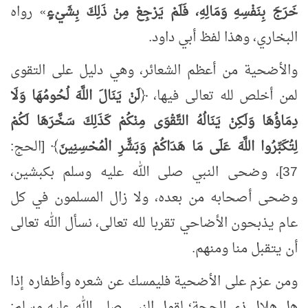
خَرَجَ بِنَفْسِهِ وَمَالِهِ، فَلَمْ يَرْجِعْ مِنْ ذَلِكَ بِشَيْءٍ
»
رواه
البخاري، وهذا لفظ أبي داود.
والأضحية من أعظم الشعائر، وهي دليل على التقوى
لمن أخلص لله تعالى فيها، ﴿
لَنْ يَنَالَ اللَّهَ لُحُومُهَا وَلَا
دِمَاؤُهَا وَلَكِنْ يَنَالُهُ التَّقْوَى مِنْكُمْ كَذَلِكَ سَخَّرَهَا لَكُمْ
لِتُكَبِّرُوا اللَّهَ عَلَى مَا هَدَاكُمْ وَبَشِّرِ الْمُحْسِنِينَ
﴾ [الحج:
37]، وضحى النبي صلى الله عليه وسلم بكبشين،
وضحى أصحابه من بعده، ولا زال المسلمون في كل
عام يذبحون الأضاحي تقربا لله تعالى، نسأل الله تعالى
أن يتقبل منا ومنهم.
ومن عزم على الأضحية فليمسك عن شعره وأظفاره إذا
هل هلال ذي الحجة؛ لقول النبي صلى الله عليه وسلم: