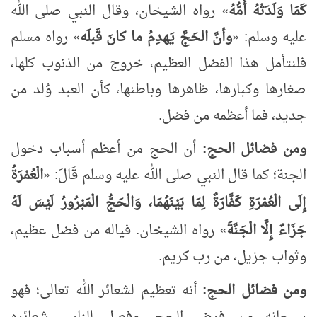
كَمَا وَلَدَتْهُ أُمُّهُ
»
رواه الشيخان، وقال النبي صلى الله
عليه وسلم:
«
وأنَّ الحَجَّ يَهدِمُ ما كانَ قَبلَه
»
رواه مسلم
فلنتأمل هذا الفضل العظيم، خروج من الذنوب كلها،
صغارها وكبارها، ظاهرها وباطنها، كأن العبد وُلد من
جديد، فما أعظمه من فضل.
ومن فضائل الحج:
أن الحج من أعظم أسباب دخول
الجنة؛ كما قال النبي صلى الله عليه وسلم قَالَ:
«
الْعُمْرَةُ
إِلَى الْعُمْرَةِ كَفَّارَةٌ لِمَا بَيْنَهُمَا، وَالْحَجُّ الْمَبْرُورُ
لَيْسَ
لَهُ
جَزَاءٌ
إِلَّا
الْجَنَّةَ
»
رواه الشيخان. فياله من فضل عظيم،
وثواب جزيل، من رب كريم.
ومن فضائل الحج:
أنه تعظيم لشعائر الله تعالى؛ فهو
سبحانه من فرض الحج، وفصل للناس شعائره