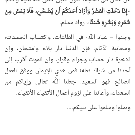
«
إِذَا دَخَلَتِ الْعَشْرُ
وَأَرَادَ
أَحَدُكُمْ
أَنْ
يُضَحِّيَ، فَلَا يَمَسَّ مِنْ
شَعَرِهِ وَبَشَرِهِ شَيْئًا
»
رواه مسلم.
وجدوا
عباد الله- في الطاعات، واكتساب الحسنات،
–
ومجانبة الآثام؛ فإن الدنيا دار بلاء وامتحان، وإن
الآخرة دار حساب وجزاء وقرار، وإن الموت أقرب إلى
أحدنا من شراك نعله؛ فمن هدي للإيمان ووفق للعمل
الصالح فهو السعيد. جعلنا الله تعالى وإياكم من
السعداء، وأعاننا على لزوم أعمال الأتقياء الأنقياء.
وصلوا وسلموا على نبيكم....