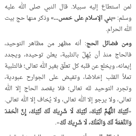
لمن استطاع إليه سبيلا. قال النبي صلى الله عليه
وسلم:
«
بني الإسلام على خمس...
»
وذكر منها حج بيت
الله الحرام.
ومن فضائل الحج
: أنه مظهر من مظاهر التوحيد،
فالحاج منذ أن يُهِلّ بالتلبية، يعلن توحيده، ويجدد
إيمانه، ويخلع عن قلبه كل تعلّق بغير الله تعالى؛ فالتلبية
تملأ القلب إخلاصًا، وتفيض على الجوارح عبودية،
وتجرد التوحيد لله تعالى؛ فلا يقصد الحاج إلا الله
تعالى، ولا يرجو إلا الله تعالى، ولا يُخاف إلا الله تعالى.
«
لَبَّيْكَ
اللَّهُمَّ
لَبَّيْكَ، لَبَّيْكَ لَا شَرِيكَ لَكَ لَبَّيْكَ، إِنَّ الْحَمْدَ
وَالنِّعْمَةَ لَكَ وَالْمُلْكَ، لَا شَرِيكَ لَكَ
»
.