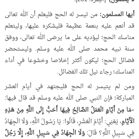
أيها المسلمون:
من تيسر له الحج فليعلم أن الله تعالى
قد أنعم عليه بنعمة عظيمة فليشكره عليها، وليتعلم
مناسك الحج؛ ليؤديه على ما يرضى الله تعالى، ووفق
سنة نبيه محمد صلى الله عليه وسلم. وليستحضر
فضائل الحج؛ ليكون أكثر إخلاصا وخشوعا في أداء
المناسك؛ رجاء نيل تلك الفضائل.
ومن لم يتيسر له الحج فليجتهد في أيام العشر
المباركة؛ فإن النبي صلى الله عليه وسلم قد قال فيها:
«
مَا
مِنْ
أَيَّامٍ
الْعَمَلُ الصَّالِحُ فِيهَا أَحَبُّ إِلَى اللَّهِ مِنْ هَذِهِ
الْأَيَّامِ
، يَعْنِي: أَيَّامَ الْعَشْرِ، قَالُوا: يَا رَسُولَ اللَّهِ، وَلَا الْجِهَادُ
فِي سَبِيلِ اللَّهِ؟ قَالَ:
وَلَا الْجِهَادُ فِي سَبِيلِ اللَّهِ، إِلَّا رَجُلٌ