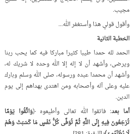
مجيب.
وأقول قولي هذا وأستغفر الله...
الخطبة الثانية
الحمد لله حمدا طيبا كثيرا مباركا فيه كما يحب ربنا
ويرضى، وأشهد أن لا إله إلا الله وحده لا شريك له،
وأشهد أن محمدا عبده ورسوله، صلى الله وسلم وبارك
عليه وعلى آله وأصحابه ومن اهتدى بهداهم إلى يوم
الدين.
أما بعد
: فاتقوا الله تعالى وأطيعوه ﴿
وَاتَّقُوا يَوْمًا
تُرْجَعُونَ فِيهِ إِلَى اللَّهِ ثُمَّ تُوَفَّى كُلُّ نَفْسٍ مَا كَسَبَتْ وَهُمْ
لَا يُظْلَمُونَ﴾
[البقرة: 281].