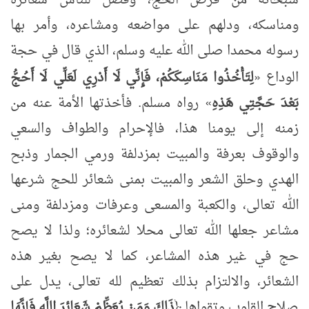
ومناسكه، ودلهم على مواضعه ومشاعره، وأمر بها
رسوله محمدا صلى الله عليه وسلم، الذي قال في حجة
الوداع
«
لِتَأْخُذُوا
مَنَاسِكَكُمْ، فَإِنِّي لَا أَدْرِي لَعَلِّي لَا أَحُجُّ
بَعْدَ حَجَّتِي هَذِهِ
»
رواه مسلم. فأخذتها الأمة عنه من
زمنه إلى يومنا هذا، فالإحرام والطواف والسعي
والوقوف بعرفة والمبيت بمزدلفة ورمي الجمار وذبح
الهدي وحلق الشعر والمبيت بمنى شعائر للحج شرعها
الله تعالى، والكعبة والمسعى وعرفات ومزدلفة ومنى
مشاعر جعلها الله تعالى محلا لشعائره؛ ولذا لا يصح
حج في غير هذه المشاعر، كما لا يصح بغير هذه
الشعائر، والالتزام بذلك تعظيم لله تعالى، يدل على
صلاح القلوب وتقواها ﴿
ذَلِكَ وَمَنْ يُعَظِّمْ شَعَائِرَ اللَّهِ فَإِنَّهَا