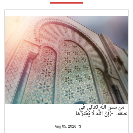
من سنن الله تعالى في
خلقه.. ﴿إِنَّ اللَّهَ لَا يُغَيِّرُ مَا
بِقَوْمٍ حَتَّى يُغَيِّرُوا مَا
بِأَنْفُسِهِمْ﴾
Aug 05, 2026