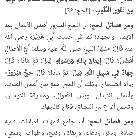
مِنْ تَقْوَى الْقُلُوبِ
﴾ [الحج: 32].
ومن فضائل الحج
: أن الحج المبرور أفضل الأعمال بعد
الإيمان والجهاد؛ كما في حديث أَبِي هُرَيْرَةَ رضي الله
عنه قَالَ:
«
سُئِلَ النَّبِيُّ صلى الله عليه وسلم:
أَيُّ
الْأَعْمَالِ
أَفْضَلُ؟ قَالَ:
إِيمَانٌ بِاللهِ وَرَسُولِهِ.
قِيلَ: ثُمَّ مَاذَا؟ قَالَ:
جِهَادٌ فِي سَبِيلِ اللهِ.
قِيلَ: ثُمَّ مَاذَا؟ قَالَ:
حَجٌّ
مَبْرُورٌ
»
رواه الشيخان. وذلك أن الحج جمع بين أعمال القلوب،
وأعمال الأبدان، وبذل الأموال، ومفارقة الأوطان،
وتحمل أنواع من المشاق، فكان كالجهاد.
ومن فضائل الحج
: أنه جامع لأمهات العبادات، ففيه
صلاة، وذكر، ودعاء، وإنفاق، وذبح، وطواف، وسعي،