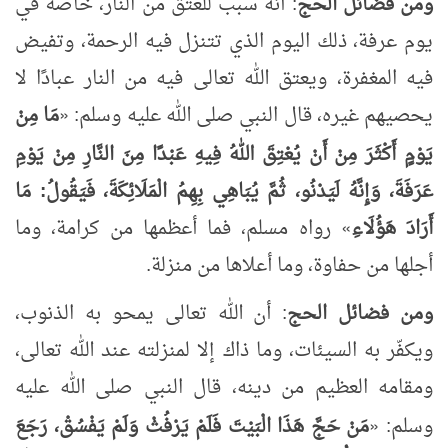
ومن فضائل الحج
: أنه سبب للعتق من النار، خاصة في
يوم عرفة، ذلك اليوم الذي تتنزل فيه الرحمة، وتفيض
فيه المغفرة، ويعتق الله تعالى فيه من النار عبادًا لا
يحصيهم غيره، قال النبي صلى الله عليه وسلم:
«
مَا مِنْ
يَوْمٍ أَكْثَرَ
مِنْ
أَنْ
يُعْتِقَ
اللهُ فِيهِ عَبْدًا مِنَ النَّارِ مِنْ يَوْمِ
عَرَفَةَ، وَإِنَّهُ لَيَدْنُو، ثُمَّ يُبَاهِي بِهِمُ الْمَلَائِكَةَ، فَيَقُولُ: مَا
أَرَادَ هَؤُلَاءِ
»
رواه مسلم، فما أعظمها من كرامة، وما
أجلها من حفاوة، وما أعلاها من منزلة.
ومن فضائل الحج
: أن الله تعالى يمحو به الذنوب،
ويكفّر به السيئات، وما ذاك إلا لمنزلته عند الله تعالى،
ومقامه العظيم من دينه، قال النبي صلى الله عليه
وسلم:
«
مَنْ
حَجَّ هَذَا الْبَيْتَ فَلَمْ
يَرْفُثْ وَلَمْ يَفْسُقْ، رَجَعَ