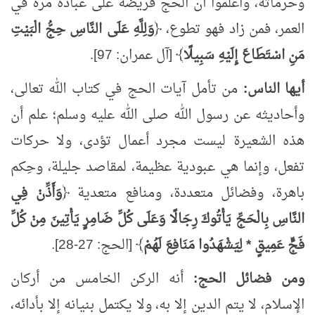
وحرماته، واعلموا أن الحج فريضة على عباده مرة في
العمر، فمن زاد فهو تطوع، ﴿
وَلِلَّهِ عَلَى النَّاسِ حِجُّ الْبَيْتِ
مَنِ اسْتَطَاعَ إِلَيْهِ سَبِيلًا
﴾ [آل عمران: 97].
أيها الناس:
من تأمل آيات الحج في كتاب الله تعالى،
وأحاديثه عن رسول الله صلى الله عليه وسلم؛ علم أن
هذه الشعيرة ليست مجرد أعمال تؤدى، ولا حركات
تفعل، وإنما هي عبودية عظيمة، لمقاصد جليلة، وحِكم
باهرة، وفضائل متعددة، ومنافع متعدية ﴿
وَأَذِّنْ فِي
النَّاسِ بِالْحَجِّ يَأْتُوكَ رِجَالًا وَعَلَى كُلِّ ضَامِرٍ يَأْتِينَ مِنْ كُلِّ
فَجٍّ عَمِيقٍ * لِيَشْهَدُوا مَنَافِعَ لَهُمْ
﴾ [الحج: 27-28].
ومن فضائل الحج:
أنه الركن الخامس من أركان
الإسلام، لا يتم الدين إلا به، ولا يكتمل بنيانه إلا بأدائه،