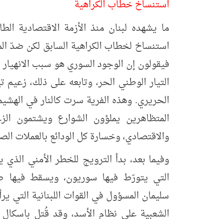
استنساخ خطاب الكراهية
استنساخ لخطاب الكراهية السابق لكن ضدّ الم
فيقولون إن الوجود السوري هو سبب الانهيار
التيار الوطني الحر، وتابعه على ذلك، زعيم 
الحريري. وهذه الفرية سرت كالنار في الهشيم
المتظاهرين يملؤون الشوارع ويشتمون الزعا
والاقتصادي، وخسارة كل الودائع بالعملات الصع
وفيما بعد، بدأ الترويج للخطر الأمني الذي ي
التي يتورّط فيها سوريون، ويسقط فيها ض
سليمان المسؤول في القوات اللبنانية التي ي
الشعبية على نظام الأسد، وقد قُتل باسك