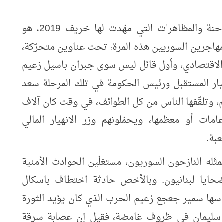
ما يشهده لبنان منذ الأزمة الاقتصادية الطاحنة والمظاهرات التي مهّدت لها خريف 2019، هو
هاجرين السوريين هذه المرة، تحت عناوين متحرّكة،
 الاقتصادي، وأول قائل ليس سوى جبران باسيل زعيم
تيار المستقبل ورئيس الحكومة في تلك المرحلة سعد
، وتلقّفها الناس من كل الطوائف، في وقت كان آلاف
مات أو معظمها، ويحمّلونهم وزر الانهيار المالي
بة.
مثّله النازحون السوريون، مستغلّين الحوادث الأمنية
حايا لبنانيون. وبالأخص حادثة اختطاف باسكال
رأسها سمير جعجع زعيم الحرب الذي كان يؤيد الثورة
ال سليمان في ظروف غامضة، فقيل إن عصابة سرقة