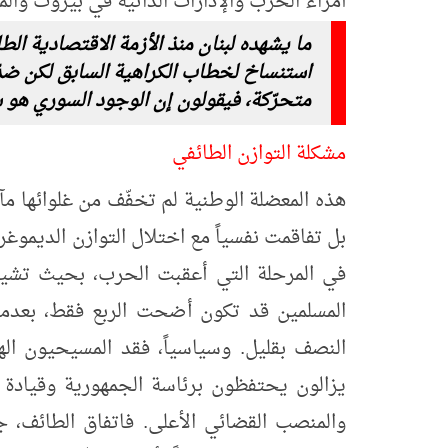
أمراء الحرب والإدارات الذاتية في بيروت والم
استنساخ لخطاب الكراهية السابق لكن ضدّ
متحرّكة، فيقولون إن الوجود السوري هو س
مشكلة التوازن الطائفي
بل تفاقمت نفسياً مع اختلال التوازن الديمو
في المرحلة التي أعقبت الحرب، بحيث تشير 
المسلمين قد تكون أضحت الربع فقط، بعدما 
النصف بقليل. وسياسياً، فقد المسيحيون اله
يزالون يحتفظون برئاسة الجمهورية وقيادة 
والمنصب القضائي الأعلى. فاتفاق الطائف، ج