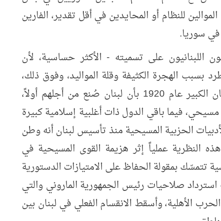
 بل من الموالين للنظام أو المحايدين في أقل تقدير، الفارين
في سوريا.
ون اللبنانيون على تسميته - الأكثر حساسية، لأن
د بسبب الهجرة الكثيفة وقلة المواليد، وفوق ذلك،
لأنهم مقتنعون منذ تأسيس فرنسا لدولة لبنان الكبير عام 1920 بأن لبنان صُنع من أجلهم أولاً،
ا مسيحي، فيما باقي الدول ذات أغلبية إسلامية كبيرة
أدبيات الحزبية المسيحية منذ تأسيس لبنان أنه وطن
 النظرية عملياً إثر هزيمة القوى المسيحية في
اسية تتمسّك بمقولة الحفاظ على الامتيازات الدستورية
استرداد صلاحيات رئيس الجمهورية الماروني والتي
الطائف لعام 1989 وقد أنهى الحرب الأهلية، وأسقط الانقسام الفعلي في لبنان بين