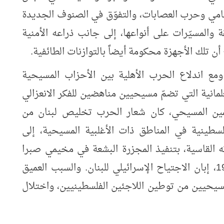
نظامي وحرب العصابات، والتفوّق في الصنوف الجديدة
 والمسيّرات على أنواعها، إلى جانب ذراعه الأمنية
أن تلك الأجهزة محكومة أيضاً بالتوازنات الطائفية.
ع اندلاع الحرب الأهلية بين الأحزاب المسيحية
لمانية التي تضمّ مسيحيين مناهضين للفكر الانعزالي
اليمين المسيحي، كان شعار الحرب تخليص لبنان من
سطينية في المناطق ذات الأغلبية المسيحية، إلى
ه القاسية، بتنفيذ المجزرة البشعة في مخيمي صبرا
وشاتيلا في جنوب العاصمة 16 سبتمبر 1982، إبان الاجتياح الإسرائيلي للبنان. والسبب العميق
مسيحيين من توطين اللاجئين الفلسطينيين، واختلال