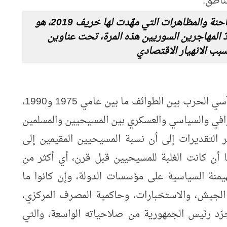
ناطق.
ما يشهده لبنان منذ الأزمة الاقتصادية الطاحنة والمظاهرات التي مهّدت لها خريف 2019، هو
 المهاجرين السوريين هذه المرة، تحت عناوين
بب الانهيار الاقتصادي
هذه المعضلة الوطنية لم تخفّف من غلوائها مآسي الحرب بين الطوائف ما بين عامي 1975 و1990،
غرافي والسياسي والعسكري بين المسيحيين والمسلمين
التقديرات إلى أن نسبة المسيحيين المقيمين إلى
أن كانت الغلبة للمسيحيين قبل قرن، أي أكثر من
يمنة السياسية على مؤسسات الدولة، وإن كانوا ما
الجيش، والاستخبارات، وحاكمية المصرف المركزي،
رّد رئيس الجمهورية من صلاحياته الواسعة، والتي