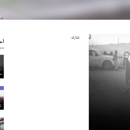
شارك:
أح