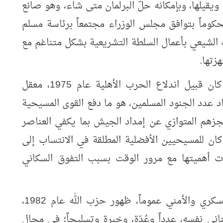
ويقيلها، وبإمكانه حلّ البرلمان متى شاء، وهو صانع
حكوماً بتوافق مجلس الوزراء مجتمعاً برئاسة مسلم
الشيعي بأعمال السلطة التشريعية بشكل متناغم مع
زتها.
أما عسكرياً، فلم يعد الجيش اللبناني، كما كان قبيل اندلاع الحرب الأهلية عام 1975، معقل
د عدد الجنود المسلمين، هو ما دفع القوى المسيحية
جزهم المتوازي عن إمداد الجيش بما يكفي العناصر
كان للمسيحيين الأفضلية المطلقة في الانتساب إلى
ت أهميتها مع مرور الوقت بسبب التفوق السكاني
وفاقم من الاختلال الطائفي في المجال العسكري والأمني عموماً، ظهور حزب الله عام 1982،
اني نفسه، عدداً وعُدّة، وخبرة وتسليحاً؛ في مجال