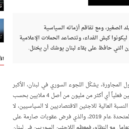
لد الصغير، ومع تفاقم أزماته السياسية
يكونوا كبش الفداء، وتتصاعد الحملات الإعلامية
التي حافظ على بقاء لبنان يوشك أن يختل.
ال
ل المجاورة، يشكّل اللجوء السوري في لبنان، الأكبر
نسبياً نظراً لعدد السكان (ما يقارب ثلث المقيمين فعلياً أي أكثر من مليون من أصل 4 ملايين بحسب
نسبة العالية للاجئين الاقتصاديين لا السياسيين، لا
سيما عقب إصدار قانون قيصر في الولايات المتحدة عام 2019، والذي فرض عقوبات صارمة على
امل مع النظام، فمعظم اللاجئين السوريين في لبنان