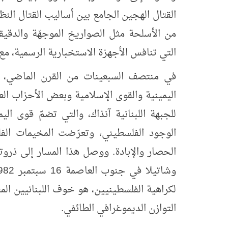
القتال الهجين الجامع بين أساليب القتال ال
من الأسلحة مثل الصواريخ الموجهّة والدقيقة
التي تنافس الأجهزة الاستخبارية الرسمية، مع 
في منتصف السبعينات من القرن الماضي، وم
اليمينية والقوى الإسلامية وبعض الأحزاب الع
للجبهة اللبنانية آنذاك، والتي تضمّ قوى 
الوجود الفلسطيني، وتعرّضت المخيمات الفل
الحصار والإبادة. ووصل هذا المسار إلى ذروت
لكراهية الفلسطينيين، هو خوف اللبنانيين ال
التوازن الديموغرافي الطائفي.