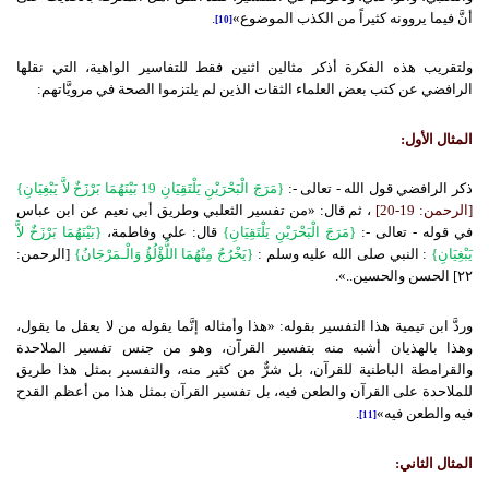
أنَّ فيما يروونه كثيراً من الكذب الموضوع»
.
[10]
ولتقريب هذه الفكرة أذكر مثالين اثنين فقط للتفاسير الواهية، التي نقلها
الرافضي عن كتب بعض العلماء الثقات الذين لم يلتزموا الصحة في مرويَّاتهم:
المثال الأول:
ذكر الرافضي قول الله - تعالى -:
{مَرَجَ الْبَحْرَيْنِ يَلْتَقِيَانِ 19 بَيْنَهُمَا بَرْزَخٌ لاَّ يَبْغِيَانِ}
[الرحمن: 19-20]
، ثم قال: «من تفسير الثعلبي وطريق أبي نعيم عن ابن عباس
في قوله - تعالى -:
{مَرَجَ الْبَحْرَيْنِ يَلْتَقِيَانِ}
قال: علي وفاطمة،
{بَيْنَهُمَا بَرْزَخٌ لاَّ
يَبْغِيَانِ}
: النبي صلى الله عليه وسلم :
{يَخْرُجُ مِنْهُمَا اللُّؤْلُؤُ وَالْـمَرْجَانُ}
[الرحمن:
٢٢] الحسن والحسين..».
وردَّ ابن تيمية هذا التفسير بقوله: «هذا وأمثاله إنَّما يقوله من لا يعقل ما يقول،
وهذا بالهذيان أشبه منه بتفسير القرآن، وهو من جنس تفسير الملاحدة
والقرامطة الباطنية للقرآن، بل شرٌّ من كثير منه، والتفسير بمثل هذا طريق
للملاحدة على القرآن والطعن فيه، بل تفسير القرآن بمثل هذا من أعظم القدح
فيه والطعن فيه»
.
[11]
المثال الثاني: