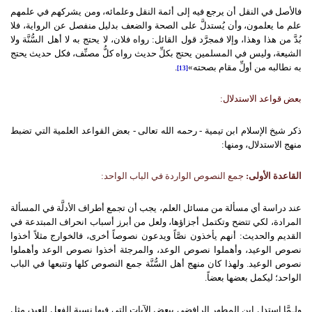
فالأصل في النقل أن يرجع فيه إلى أئمة النقل وعلمائه، ومن يشركهم في علمهم
علم ما يعلمون، وأن يُستدلَّ على الصحة والضعف بدليل منفصل عن الرواية، فلا
بُدَّ من هذا وهذا، وإلا فمجرَّد قول القائل: رواه فلان، لا يحتج به لا أهل السُّنَّة ولا
الشيعة، وليس في المسلمين يحتج بكلِّ حديث رواه كلُّ مصنِّف، فكل حديث يحتج
به نطالبه من أولِّ مقام بصحته»
.
[13]
بعض قواعد الاستدلال:
ذكر شيخ الإسلام ابن تيمية - رحمه الله تعالى - بعض القواعد العلمية التي تضبط
منهج الاستدلال، ومنها:
القاعدة الأولى:
جمع النصوص الواردة في الباب الواحد:
عند دراسة أي مسألة من مسائل العلم، يجب أن تجمع أطراف الأدلَّة في المسألة
المرادة، لكي تتضح وتكتمل أجزاؤها، ولعل من أبرز أسباب انحراف المبتدعة في
القديم والحديث: أنهم يأخذون نصَّاً ويدعون نصوصاً أخرى، فالخوارج مثلاً أخذوا
نصوص الوعيد، وأهملوا نصوص الوعد، والمرجئة أخذوا نصوص الوعد وأهملوا
نصوص الوعيد. ولهذا كان منهج أهل السُّنَّة جمع النصوص كلها وتتبعها في الباب
الواحد؛ ليكمل بعضها بعضاً.
ولـمَّا استدل ابن المطهر الرافضي ببعض الآيات التي فيها نسبة الفعل للعبد، مثل