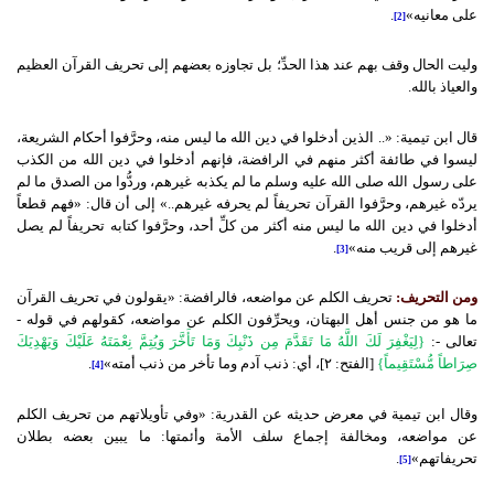
على معانيه»
.
[2]
وليت الحال وقف بهم عند هذا الحدِّ؛ بل تجاوزه بعضهم إلى تحريف القرآن العظيم
والعياذ بالله.
قال ابن تيمية: «.. الذين أدخلوا في دين الله ما ليس منه، وحرَّفوا أحكام الشريعة،
ليسوا في طائفة أكثر منهم في الرافضة، فإنهم أدخلوا في دين الله من الكذب
على رسول الله صلى الله عليه وسلم ما لم يكذبه غيرهم، وردُّوا من الصدق ما لم
يردّه غيرهم، وحرَّفوا القرآن تحريفاً لم يحرفه غيرهم..» إلى أن قال: «فهم قطعاً
أدخلوا في دين الله ما ليس منه أكثر من كلِّ أحد، وحرَّفوا كتابه تحريفاً لم يصل
غيرهم إلى قريب منه»
.
[3]
ومن التحريف:
تحريف الكلم عن مواضعه، فالرافضة: «يقولون في تحريف القرآن
ما هو من جنس أهل البهتان، ويحرِّفون الكلم عن مواضعه، كقولهم في قوله -
تعالى -:
{لِيَغْفِرَ لَكَ اللَّهُ مَا تَقَدَّمَ مِن ذَنْبِكَ وَمَا تَأَخَّرَ وَيُتِمَّ نِعْمَتَهُ عَلَيْكَ وَيَهْدِيَكَ
صِرَاطاً مُّسْتَقِيماً}
[الفتح: ٢]، أي: ذنب آدم وما تأخر من ذنب أمته»
.
[4]
وقال ابن تيمية في معرض حديثه عن القدرية: «وفي تأويلاتهم من تحريف الكلم
عن مواضعه، ومخالفة إجماع سلف الأمة وأئمتها: ما يبين بعضه بطلان
تحريفاتهم»
.
[5]