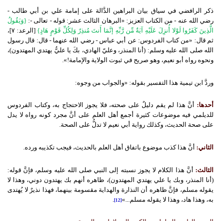
ذكر الرافضي في سياق بيان البراهين الدَّالة على إمامة علي بن أبي طالب -
رضي الله عنه - من الكتاب العزيز: «البرهان الثالث عشر: قوله - تعالى -:
{وَيَقُولُ
الَّذِينَ كَفَرُوا لَوْلا أُنزِلَ عَلَيْهِ آيَةٌ مِّن رَّبِّهِ إنَّمَا أَنتَ مُنذِرٌ وَلِكُلِّ قَوْمٍ هَادٍ}
[الرعد: ٧]،
ثم قال: «من كتاب الفردوس: عن أبي عباس - رضي الله عنهما - قال: قال رسول
الله صلى الله عليه وسلم: (أنا المنذر، وعليّ الهادي، بكَ يا عليُّ يهتدي المهتدون)،
ونحوه رواه أبو نعيم، وهو صريح في ثبوت الولاية والإمامة!».
وردَّ ابن تيمية هذا التفسير بقوله: «والجواب من وجوه:
أحدها:
أنَّ هذا لم يقم دليلٌ على صحته، فلا يجوز الاحتجاج به، وكتاب الفردوس
للديلمي فيه موضوعات كثيرة أجمع أهل العلم على أنَّ مجرد كونه رواه لا يدل
على صحة الحديث، وكذلك رواية أبي نعيم لا تدلُّ على الصحة.
الثاني:
أنَّ هذا كذب موضوع باتفاق أهل العلم بالحديث، فيجب تكذيبه ورده.
الثالث:
أنَّ هذا الكلام لا يجوز نسبته إلى النبي صلى الله عليه وسلم، فإنَّ قوله:
(أنا المنذر، وبك يا علي يهتدي المهتدون)، ظاهره أنهم بك يهتدون دوني، وهذا لا
يقوله مسلم، فإنَّ ظاهره أن النذارة والهداية مقسومة بينهما، فهذا نذيرٌ لا يُهتدى
به، وهذا هاد، وهذا لا يقوله مسلم...»
.
[12]