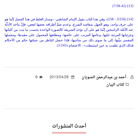
(7/38-42).
[13]
[14]
(3/256 - 258)، وفي هذا الباب يقول الإمام الشاطبي: «ومدار الغلط في هذا الفصل إنَّما هو
على حرف واحد، وهو الجهل بمقاصد الشرع، وعدم ضمِّ أطرافه بعضها لبعض، فإنَّ مأخذ الأدلَّة
عند الأئمَّة الراسخين إنَّما هو على أن تؤخذ الشريعة كالصورة الواحدة بحسب ما ثبت من كلياتها
وجزئياتها المرتبة عليها، وعامها المرتب على خاصها، ومطلقها المحمول على مقيدها، ومجملها
المفسر ببيِّنها، إلى ما سوى ذلك من مناحيها، فإذا حصل للناظر من جملتها حكم من الأحكام
فذلك الذي نظمت به حين استنبطت».. الاعتصام (1/245).
. أحمد بن عبدالرحمن الصويان
2013/04/28
0
كتاب البيان
أحدث المنشورات