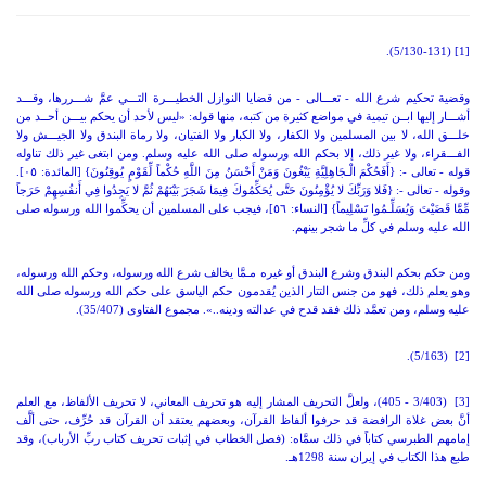
(5/130-131).
[1]
وقضية تحكيم شرع الله - تعـــالى - من قضايا النوازل الخطيـــرة التـــي عمَّ شـــررها، وقـــد
أشـــار إليها ابــن تيمية في مواضع كثيرة من كتبه، منها قوله: «ليس لأحد أن يحكم بيـــن أحــد من
خلـــق الله، لا بين المسلمين ولا الكفار، ولا الكبار ولا الفتيان، ولا رماة البندق ولا الجيـــش ولا
الفـــقراء، ولا غير ذلك، إلا بحكم الله ورسوله صلى الله عليه وسلم. ومن ابتغى غير ذلك تناوله
قوله - تعالى -:
{أَفَحُكْمَ الْـجَاهِلِيَّةِ يَبْغُونَ وَمَنْ أَحْسَنُ مِنَ اللَّهِ حُكْماً لِّقَوْمٍ يُوقِنُونَ} [المائدة: ٠٥]
.
وقوله - تعالى -:
{فَلا وَرَبِّكَ لا يُؤْمِنُونَ حَتَّى يُحَكِّمُوكَ فِيمَا شَجَرَ بَيْنَهُمْ ثُمَّ لا يَجِدُوا فِي أَنفُسِهِمْ حَرَجاً
مِّمَّا قَضَيْتَ وَيُسَلِّـمُوا تَسْلِيماً} [النساء: ٥٦]
، فيجب على المسلمين أن يحكِّموا الله ورسوله صلى
الله عليه وسلم في كلِّ ما شجر بينهم.
ومن حكم بحكم البندق وشرع البندق أو غيره مـمَّا يخالف شرع الله ورسوله، وحكم الله ورسوله،
وهو يعلم ذلك، فهو من جنس التتار الذين يُقدمون حكم الياسق على حكم الله ورسوله صلى الله
عليه وسلم، ومن تعمَّد ذلك فقد قدح في عدالته ودينه..». مجموع الفتاوى (35/407).
(5/163).
[2]
[3]
(3/403 - 405)، ولعلَّ التحريف المشار إليه هو تحريف المعاني، لا تحريف الألفاظ، مع العلم
أنَّ بعض غلاة الرافضة قد حرفوا ألفاظ القرآن، وبعضهم يعتقد أن القرآن قد حُرِّف، حتى ألَّف
إمامهم الطبرسي كتاباً في ذلك سمَّاه: (فصل الخطاب في إثبات تحريف كتاب ربِّ الأرباب)، وقد
طبع هذا الكتاب في إيران سنة 1298هـ.