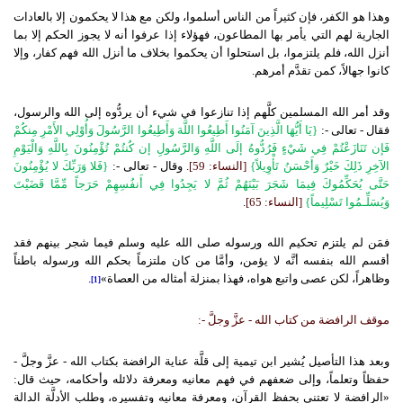
وهذا هو الكفر، فإن كثيراً من الناس أسلموا، ولكن مع هذا لا يحكمون إلا بالعادات
الجارية لهم التي يأمر بها المطاعون، فهؤلاء إذا عرفوا أنه لا يجوز الحكم إلا بما
أنزل الله، فلم يلتزموا، بل استحلوا أن يحكموا بخلاف ما أنزل الله فهم كفار، وإلا
كانوا جهالاً، كمن تقدَّم أمرهم.
وقد أمر الله المسلمين كلَّهم إذا تنازعوا في شيء أن يردُّوه إلى الله والرسول،
فقال - تعالى -:
{يَا أَيُّهَا الَّذِينَ آمَنُوا أَطِيعُوا اللَّهَ وَأَطِيعُوا الرَّسُولَ وَأُوْلِي الأَمْرِ مِنكُمْ
فَإن تَنَازَعْتُمْ فِي شَيْءٍ فَرُدُّوهُ إلَى اللَّهِ وَالرَّسُولِ إن كُنتُمْ تُؤْمِنُونَ بِاللَّهِ وَالْيَوْمِ
الآخِرِ ذَلِكَ خَيْرٌ وَأَحْسَنُ تَأْوِيلاً}
[النساء: 59]
. وقال - تعالى -:
{فَلا وَرَبِّكَ لا يُؤْمِنُونَ
حَتَّى يُحَكِّمُوكَ فِيمَا شَجَرَ بَيْنَهُمْ ثُمَّ لا يَجِدُوا فِي أَنفُسِهِمْ حَرَجاً مِّمَّا قَضَيْتَ
وَيُسَلِّـمُوا تَسْلِيماً}
[النساء: 65]
.
فمَن لم يلتزم تحكيم الله ورسوله صلى الله عليه وسلم فيما شجر بينهم فقد
أقسم الله بنفسه أنَّه لا يؤمن، وأمَّا من كان ملتزماً بحكم الله ورسوله باطناً
وظاهراً، لكن عصى واتبع هواه، فهذا بمنزلة أمثاله من العصاة»
.
[1]
موقف الرافضة من كتاب الله - عزَّ وجلَّ -:
وبعد هذا التأصيل يُشير ابن تيمية إلى قلَّة عناية الرافضة بكتاب الله - عزَّ وجلَّ -
حفظاً وتعلماً، وإلى ضعفهم في فهم معانيه ومعرفة دلائله وأحكامه، حيث قال:
«الرافضة لا تعتني بحفظ القرآن، ومعرفة معانيه وتفسيره، وطلب الأدلَّة الدالة