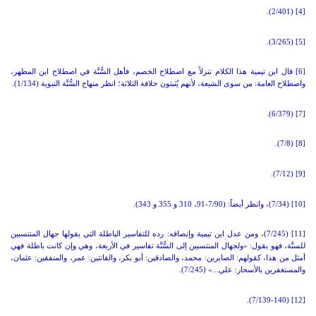
(2/401).
[4]
(3/265).
[5]
[6]
قال ابن تيمية هذا الكلام تنزلاً مع اصطلاح الخصم، فأهل السُّنَّة في اصطلاح ابن المطهر،
واصطلاح العامة: من سوى الشيعة، لأنهم يُثبتون خلافة الثلاثة؛ انظر منهاج السُّنَّة النبوية (1/134).
(6/379).
[7]
(7/8).
[8]
(7/12).
[9]
[10]
(7/34)، وانظر أيضاً: (7/90-91، 310 و 355 و 343).
[11]
(7/245)، ومن عدل ابن تيمية وإنصافه: رده للتفاسير الباطلة التي يقولها جهال المنتسبين
للسنَّة، فهو يقول: «ولجهال المنتسبين إلى السُّنَّة تفاسير في الأربعة، وهي وإن كانت باطلة فهي
أمثل من هذا، كقولهم: الصابرين: محمد، والصادقين: أبو بكر، والقانتين: عمر، والمنفقين: عثمان،
والمستغفرين بالأسحار: علي...» (7/245).
(7/139-140).
[12]