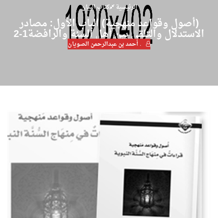
الرئيسية
كتاب البيان
(أصول وقواعد منهجية) الباب الأول: مصادر
الاستدلال والتلقي بين أهل السنة والرافضة1-2
. أحمد بن عبدالرحمن الصويان