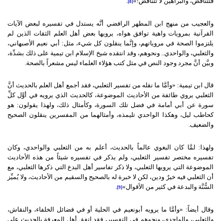
فتتناقض، والبراهين لا تتناقض!»
.
[8]
والعجيب من منهج ابن المطهر الرافضي أنَّه يستدل في تفسيره لبعض الآيات
القرآنية بمرويات واهية توافق هواه، يرويها بعض أهل العلم الثقات الذين لم
يلتزموا الصحة في مروياتهم، وإنَّما ينقلون كل شيء، مثل: أبي نعيم الأصبهاني،
والثعلبي، والواحدي.. ونحوهم، وقد انتقده شيخ الإسلام ابن تيمية على ذلك بشدِّة،
وبيَّن أنَّ مجرد وجود النص في مثل كتب هؤلاء العلماء ليس مشعراً بالصحة.
قال ابن تيمية: «وأمَّا ما نقله من تفسير الثعلبي، فقد أجمع أهل العلم بالحديث أنَّ
الثعلبي يروي طائفة من الأحاديث الموضوعة، كالحديث الذي يرويه في أوَّل كلِّ
سورة عن أبي أمامة في فضل تلك السورة، وكأمثال ذلك، ولهذا يقولون: هو
كحاطب ليل، وهكذا الواحدي تليمذه، وأمثالهما من المفسرين ينقلون الصحيح
والضعيف.
ولهذا: لمَّا كان البغوي عالماً بالحديث، أعلم به من الثعلبي والواحدي، وكان
تفسيره مختصر تفسير الثعلبي، ولم يذكر في تفسيره شيئاً من هذه الأحاديث
الموضوعة التي يرويها الثعلبي، ولا ذكر تفاسير أهل البدع التي ذكرها الثعلبي، مع
أن الثعلبي فيه خيرٌ ودين، لكن لا خبرة له بالصحيح والسقيم من الأحاديث، ولا يُميِّز
السُّنَّة والبدعة في كثير من الأقوال»
.
[9]
وقال أيضاً: «وأمَّا ما يرويه أبونعيم في الحلية أو في فضائل الخلفاء، والنقاش،
والثعلبي، والواحدي، ونحوهم في التفسير، فقد اتفق أهل المعرفة بالحديث على