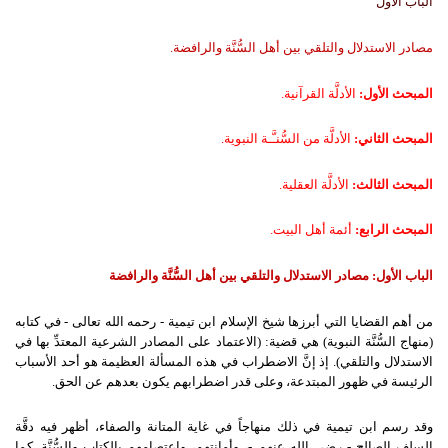
الباب الأول
مصادر الاستدلال والتلقي بين أهل السُّنَّة والرافضة.
المبحث الأول:
الأدلَّة القرآنية.
المبحث الثاني:
الأدلَّة من السُّنـَّـة النبوية.
المبحث الثالث:
الأدلَّة العقلية.
المبحث الرابع:
أئمة أهل البيت.
الباب الأول:
مصادر الاستدلال والتلقي بين أهل السُّنَّة والرافضة
من أهم القضايا التي أبرزها شيخ الإسلام ابن تيمية - رحمه الله تعالى - في كتابه
(منهاج السُّنَّة النبوية) هي قضية: (الاعتماد على المصادر الشرعية المعتدِّ بها في
الاستدلال والتلقي). إذ إنَّ الاضطراب في هذه المسألة العظيمة هو أحد الأسباب
الرئيسة في ظهور المبتدعة، وعلى قدر اضطرابهم يكون بعدهم عن الحق.
وقد رسم ابن تيمية في ذلك منهاجاً في غاية المتانة والصفاء، أظهر فيه دقَّة
السلف الصالح - رضي الله عنهم -، وأمانتهم، واعتصامهم بالكتاب والسُّنَّة. كما