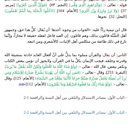
قوله - تعالى -:
{وَإبْرَاهِيمَ الَّذِي وَفَّى}
[النجم: ٧٣].
{فَوَيْلٌ لِّلَّذِينَ كَفَرُوا}
[مريم:
37].
{وَلا تَزِرُ وَازِرَةٌ وِزْرَ أُخْرَى}
[الأنعام: 164].
{ادْخُلُوا الْـجَنَّةَ بِمَا كُنتُمْ تَعْمَلُونَ}
[النحل: 32].. نحوها.
قال ابن تيمية ردَّاً عليه: «الجواب من وجوه: أحدها: أن يُقال: كلُّ هذا حق، وجمهور
أهل السُّنَّة قائلون بذلك، وهم قائلون: إن العبد فاعل لفعله حقيقة لا مجازاً، وإنَّما
نازع في ذلك طائفة من متكلمي أهل الإثبات، كالأشعري ومن اتبعه.
الثاني: أن يقال:
والقرآن مملوء بما يدلُّ على أنَّ أفعال العابد حادثة بمشيئة الله
وقدرته وخلقه، فيجب الإيمان بكلِّ ما في القرآن، ولايجوز أن نؤمن ببعض الكتاب
ونكفر ببعض، قال الله - تعالى -:
{وَلَوْ شَاءَ اللَّهُ مَا اقْتَتَلُوا وَلَكِنَّ اللَّهَ يَفْعَلُ مَا يُرِيدُ}
[البقرة: 253]، وقال - تعالى -:
{فَمَن يُرِدِ اللَّهُ أَن يَهْدِيَهُ يَشْرَحْ صَدْرَهُ لِلإسْلامِ وَمَن
يُرِدْ أَن يُضِلَّهُ يَجْعَلْ صَدْرَهُ ضَيِّقًا حَرَجًا كَأَنَّمَا يَصَّعَّدُ فِي السَّمَاءِ}
[الأنعام: 125]، وقال
- تعالى -:
{وَلَوْ شَاءَ رَبُّكَ مَا فَعَلُوهُ فَذَرْهُمْ وَمَا يَفْتَرُونَ}
[الأنعام: 112]»
.
[14]
- الباب الأول: مصادر الاستدلال والتلقي بين أهل السنة والرافضة 1-2
- الباب الأول: مصادر الاستدلال والتلقي بين أهل السنة والرافضة 2-2