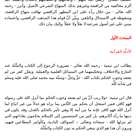
ألزم مخالفيه من الرافضة وغيرهم بذلك المنهاج الشرعي الأصيل. وأبرز - رحمه
الله تعالى - من خلال ردِّه على ابن المطهر الرافضي تهافت منهاج الرافضة،
وسقوطه في الاستدلال والتلقي. وبيَّن أنَّ قوام هذا المذهب الرافضي، واعتماده
مبني على غير أصول شرعية لا نقلاً ولا عقلاً. وإليك بيان ذلك:
المبحث الأول
الأدلَّة القرآنية
يطالب ابن تيمية - رحمه الله تعالى - بضرورة الرجوع إلى الكتاب والسُّنَّة عند
التنازع والاختلاف، وتحكيمهما في المسائل العلمية والعملية. ويقرِّر كفر من لم
يعتقد وجوب الحكم بكتاب الله - عزَّ وجلَّ -،وسنَّة نبيه محمد صلى الله عليه وسلم
في شأنه كلِّه.
قال ابن تيمية: «ولا ريب أنَّ مَن لم يعتقد وجوب الحكم بما أنزل الله على رسوله
فهو كافر، فمن استحل أن يحكم بين النَّاس بما يراه هو عدلاً من غير اتباع لما
أنزل الله فهو كافر، فإنه ما من أمة إلا وهي تأمر بالحكم بالعدل، وقد يكون في
دينها ما رآه أكابرهم، بل كثير من المنتسبين إلى الإسلام يحكمون بعاداتهم التي
لم ينزلها الله - سبحانه وتعالى -، كسوالف البادية، وكأوامر المطاعين فيهم،
ويرون أن هذا هو الذي ينبغي الحكم به دون الكتاب والسُّنَّة.