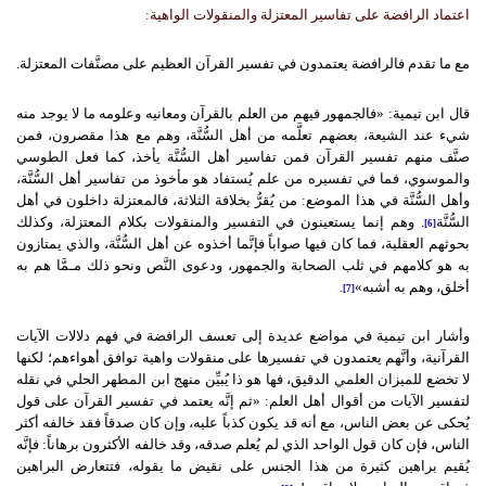
اعتماد الرافضة على تفاسير المعتزلة والمنقولات الواهية:
مع ما تقدم فالرافضة يعتمدون في تفسير القرآن العظيم على مصنَّفات المعتزلة.
قال ابن تيمية: «فالجمهور فيهم من العلم بالقرآن ومعانيه وعلومه ما لا يوجد منه
شيء عند الشيعة، بعضهم تعلَّمه من أهل السُّنَّة، وهم مع هذا مقصرون، فمن
صنَّف منهم تفسير القرآن فمن تفاسير أهل السُّنَّة يأخذ، كما فعل الطوسي
والموسوي، فما في تفسيره من علم يُستفاد هو مأخوذ من تفاسير أهل السُّنَّة،
وأهل السُّنَّة في هذا الموضع: من يُقرُّ بخلافة الثلاثة، فالمعتزلة داخلون في أهل
السُّنَّة
. وهم إنما يستعينون في التفسير والمنقولات بكلام المعتزلة، وكذلك
[6]
بحوثهم العقلية، فما كان فيها صواباً فإنَّما أخذوه عن أهل السُّنَّة، والذي يمتازون
به هو كلامهم في ثلب الصحابة والجمهور، ودعوى النَّص ونحو ذلك مـمَّا هم به
أخلق، وهم به أشبه»
.
[7]
وأشار ابن تيمية في مواضع عديدة إلى تعسف الرافضة في فهم دلالات الآيات
القرآنية، وأنَّهم يعتمدون في تفسيرها على منقولات واهية توافق أهواءهم؛ لكنها
لا تخضع للميزان العلمي الدقيق، فها هو ذا يُبيِّن منهج ابن المطهر الحلي في نقله
لتفسير الآيات من أقوال أهل العلم: «ثم إنَّه يعتمد في تفسير القرآن على قول
يُحكى عن بعض الناس، مع أنه قد يكون كذباً عليه، وإن كان صدقاً فقد خالفه أكثر
الناس، فإن كان قول الواحد الذي لم يُعلم صدقه، وقد خالفه الأكثرون برهاناً: فإنَّه
يُقيم براهين كثيرة من هذا الجنس على نقيض ما يقوله، فتتعارض البراهين