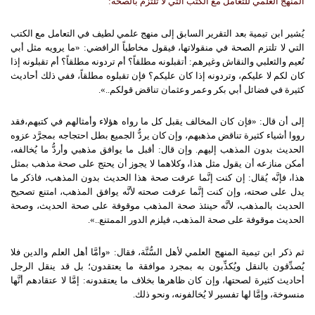
المنهج العلمي للتعامل مع الكتب التي لا تلتزم بالصحة:
يُشير ابن تيمية بعد التقرير السابق إلى منهج علمي لطيف في التعامل مع الكتب
التي لا تلتزم الصحة في منقولاتها، فيقول مخاطباً الرافضي: «ما يرويه مثل أبي
نُعيم والثعلبي والنقاش وغيرهم: أتقبلونه مطلقاً؟ أم تردونه مطلقاً؟ أم تقبلونه إذا
كان لكم لا عليكم، وتردونه إذا كان عليكم؟ فإن تقبلوه مطلقاً، ففي ذلك أحاديث
كثيرة في فضائل أبي بكر وعمر وعثمان تناقض قولكم..».
إلى أن قال: «فإن كان المخالف يقبل كل ما رواه هؤلاء وأمثالهم في كتبهم،فقد
رووا أشياء كثيرة تناقض مذهبهم، وإن كان يردُّ الجميع بطل احتجاجه بمجرَّد عزوه
الحديث بدون المذهب إليهم. وإن قال: أقبل ما يوافق مذهبي وأردُّ ما يُخالفه،
أمكن منازعه أن يقول مثل هذا، وكلاهما لا يجوز أن يحتج على صحة مذهب بمثل
هذا، فإنَّه يُقال: إن كنت إنَّما عرفت صحة هذا الحديث بدون المذهب، فاذكر ما
يدل على صحته، وإن كنت إنَّما عرفت صحته لأنَّه يوافق المذهب، امتنع تصحيح
الحديث بالمذهب، لأنَّه حينئذ صحة المذهب موقوفة على صحة الحديث، وصحة
الحديث موقوفة على صحة المذهب، فيلزم الدور الممتنع..».
ثم ذكر ابن تيمية المنهج العلمي لأهل السُّنَّة، فقال: «وأمَّا أهل العلم والدين فلا
يُصدِّقون بالنقل ويُكذِّبون به بمجرد موافقة ما يعتقدون؛ بل قد ينقل الرجل
أحاديث كثيرة لصحتها، وإن كان ظاهرها بخلاف ما يعتقدونه: إمَّا لا عتقادهم أنَّها
منسوخة، وإمَّا لها تفسير لا يُخالفونه، ونحو ذلك.