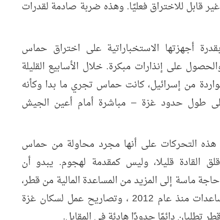
ير قابل للاختراق فعليًا. وهذه ضربة صادمة لقدرات
ً بقدرة أجهزتها الاستخباراتية على اختراق حماس
لحصول على إنذارات مبكرة. خلال الأسابيع القليلة
لواردة من إسرائيل، كانت حماس تجري ما بدا وكأنه
 على طول حدود غزة – مباشرة أمام أعين الجيش
ت هذه التحركات على أنها مجرد محاولة من حماس
قلق القادة قليلا، وليس كمقدمة لهجوم. يبدو أن
اجة ماسة إلى المزيد من المساعدة المالية من قطر،
التي منحت حماس أكثر من مليار دولار كمساعدات منذ عام 2012 ، وتصاريح عمل لسكان غزة
 تطلبان دائمًا حدودًا هادئة في المقابل.