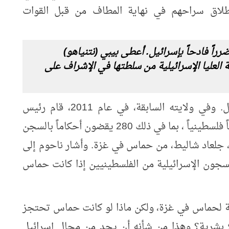
إطلاق سراحهم في نهاية المطاف من قبل القوات
راً فادحاً بإسرائيل. أعطى بيبي (نتنياهو)
ة العليا الإسرائيلية من سلطتها في الإشراف على
وستكون هذه مشكلة كبيرة بالنسبة لإسرائيل. وفي ولايته السابقة، في عام 2011، قام رئيس
الوزراء بنيامين نتنياهو بمقايضة 1027 سجيناً فلسطينياً ، بما في ذلك 280 يقضون أحكاماً بالسجن
، جلعاد شاليط، من حماس في غزة. وأشار ناحوم إلى
لسجون الإسرائيلية من الفلسطينيين إذا كانت حماس
ة لحماس في غزة، ولكن ماذا لو كانت حماس تحتجز
 بشرية؟ وهذا من شأنه أن يحد من مجال إسرائيل