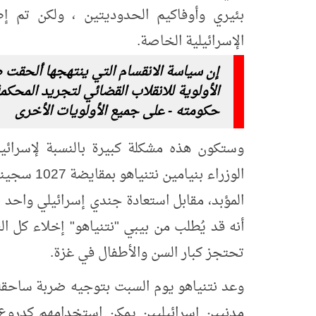
بئيري وأوفاكيم الحدوديتين ، ولكن تم 
الإسرائيلية الخاصة.
إن سياسة الانقسام التي ينتهجها ألحقت ضر
الأولوية للانقلاب القضائي لتجريد المحكم
حكومته - على جميع الأولويات الأخرى
المؤبد، مقابل استعادة جندي إسرائيلي واحد 
أنه قد يُطلب من بيبي "نتنياهو" إخلاء كل ا
تحتجز كبار السن والأطفال في غزة.
وعد نتنياهو يوم السبت بتوجيه ضربة ساحق
مدنيين إسرائيليين يمكن استخدامهم كدروع