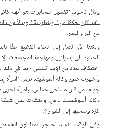
وقال ناحوم: “
تفسير المخابرات هو أنهم كانوا
"لقد كان حكمًا سيئًا وغطرسة." وبدلاً من ذ
من البر والبحر.
ولكننا الآن نصل إلى الجزء الفظيع حقًا با
الحدود إلى إسرائيل ومهاجمة المجتمعات ال
اختطاف عدد من الإسرائيليين - بما في ذلك ب
وأظهرت صور وكالة أسوشيتد برس "امرأة إسرا
جولف من قبل مسلحي حماس، وامرأة أخرى محش
وكالة أسوشييتد برس. وانتشرت على شبكة الإ
غزة وسحبها إلى الشوارع.
وفي الوقت نفسه، احتجز المقاتلون الفلسطي