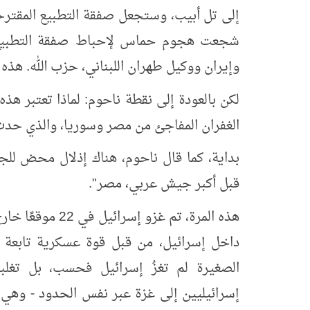
إلى تل أبيب، وستجعل صفقة التطبيع المقترحة
شجعت هجوم حماس لإحباط صفقة التطبيع، ف
وإيران ووكيل طهران اللبناني، حزب الله. ه
لكن بالعودة إلى نقطة ناحوم: لماذا تعتبر هذ
الغفران المفاجئ من مصر وسوريا، والذي حدث قبل 50 عامًا ويومًا
قبل أكبر جيش عربي، مصر".
داخل إسرائيل، من قبل قوة عسكرية تابعة لـ
الصغيرة لم تغزُ إسرائيل فحسب، بل تغلب
إسرائيليين إلى غزة عبر نفس الحدود - وهي ا