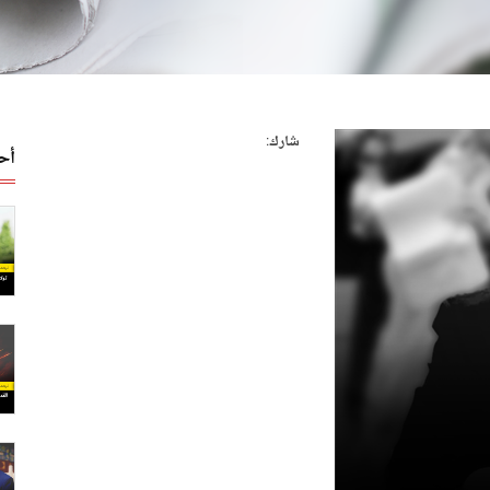
شارك:
أح