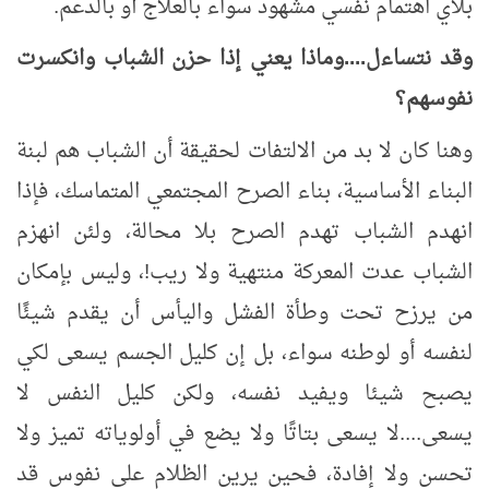
بلأي اهتمام نفسي مشهود سواء بالعلاج أو بالدعم.
وقد نتساءل....وماذا يعني إذا حزن الشباب وانكسرت
نفوسهم؟
وهنا كان لا بد من الالتفات لحقيقة أن الشباب هم لبنة
البناء الأساسية، بناء الصرح المجتمعي المتماسك، فإذا
انهدم الشباب تهدم الصرح بلا محالة، ولئن انهزم
الشباب عدت المعركة منتهية ولا ريب!، وليس بإمكان
من يرزح تحت وطأة الفشل واليأس أن يقدم شيئًا
لنفسه أو لوطنه سواء، بل إن كليل الجسم يسعى لكي
يصبح شيئا ويفيد نفسه، ولكن كليل النفس لا
يسعى....لا يسعى بتاتًا ولا يضع في أولوياته تميز ولا
تحسن ولا إفادة، فحين يرين الظلام على نفوس قد