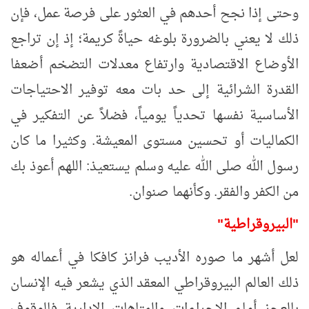
وحتى إذا نجح أحدهم في العثور على فرصة عمل، فإن
ذلك لا يعني بالضرورة بلوغه حياةً كريمة؛ إذ إن تراجع
الأوضاع الاقتصادية وارتفاع معدلات التضخم أضعفا
القدرة الشرائية إلى حد بات معه توفير الاحتياجات
الأساسية نفسها تحدياً يومياً، فضلاً عن التفكير في
الكماليات أو تحسين مستوى المعيشة.
وكثيرا ما كان
رسول الله صلى الله عليه وسلم يستعيذ: اللهم أعوذ بك
من الكفر والفقر. وكأنهما صنوان.
"البيروقراطية"
لعل أشهر ما صوره الأديب فرانز كافكا في أعماله هو
ذلك العالم البيروقراطي المعقد الذي يشعر فيه الإنسان
بالعجز أمام الإجراءات والمتاهات الإدارية فالوقوف