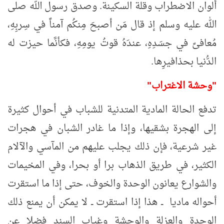
ألوان الاضطراب وقلة السكينة. وصدق رسول الله صلى
الله عليه وسلم إذ قال مَن أصبحَ مِنكُم آمناً في سِربِهِ،
مُعافىً في جسَدِهِ، عندَهُ قوتُ يومِهِ، فكأنَّما حيزت له
الدُّنيا بحذافيرِها.
"وحشة الاغتراب"
تدفع الحالة المادية المتدنية للشباب في أحوال كثيرة
إلى الهجرة بشقيها، وإذا ما غادر الشبان في هجرات
غير شرعية، فإن ذلك يجلب عليهم من المآسي والآلام
الكثير، في طريق الذهاب برا أو بحرا، وفي المخيمات
والشوارع يعانون الوحدة والخوف، حتى إذا ما استقرت
أحواله ماديا ــ هذا إذا استقرت ــ لا يمكن أن يمنع ذلك
الوحدة والعزلة والوحشة وغياب السند فضلا عن