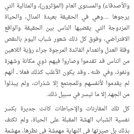
والأصدقاء) والمستوى العام (المؤثرون)، والمثالية التي
يرجوها ....وهي في الحقيقة بعيدة المنال، والحياة
المزدوجة التي يقضيها الناس بين الحقيقة والواقع
الافتراضي، وفوق كل ذلك شعور شباب اليوم بالنقص
وقلة العدل وانعدام الفائدة المرجوة جراء رؤية اللاهين
من الناس قد تقدموا وصاروا فيهم ذوي مكانة وشهرة
ونفوذ، وفي ظنه ــ وقد يكون الأغلب كذلك فعلا ــ أنهم
لم يقدموا لأنفسهم وللمجتمع إلا شذرات، ولم يبذلوا
من الجهد إلا ما تيسر في سبيل ذلك.
كل تلك المقارنات والإحباطات كانت جديرة بكسر
نفسية الشباب الهشة المقبلة على الحياة، ولم تكتف
بذلك بل صيرتها في النهاية مهمشة في نظرها، مهشمة