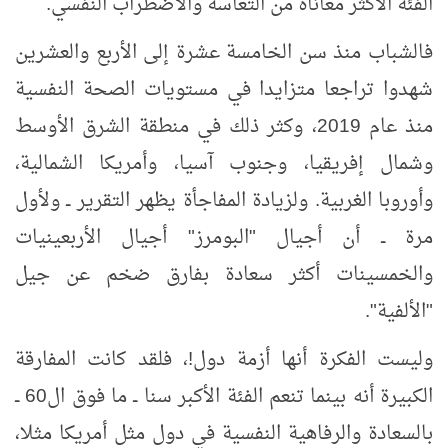
الفئة الأكثر معاناة من التعاسة والاضطراب النفسي.
فالشباب منذ سن الخامسة عشرة إلى الأربع والعشرين
شهدوا تراجعا متزايدا في مستويات الصحة النفسية
منذ عام 2019، وكثر ذلك في منطقة الشرق الأوسط
وشمال إفريقيا، وجنوب آسيا، وأمريكا الشمالية،
وأوروبا الغربية. ولزيادة المفاجأة يظهر التقرير ــ ولأول
مرة ــ أن أجيال "البومرز" أجيال الأربعينيات
والخمسينات أكثر سعادة بفارق ضخم عن جيل
"الألفية".
وليست الفكرة أنها أزمة دول!، فلقد كانت المفارقة
الكبيرة أنه بينما تنعم الفئة الأكبر سنا ــ ما فوق ال60 ــ
بالسعادة والرفاهية النفسية في دول مثل أمريكا مثلا،