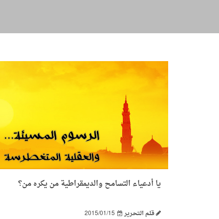
يا أدعياء التسامح والديمقراطية من يكره من؟
قـلـم الـتحـرير
2015/01/15