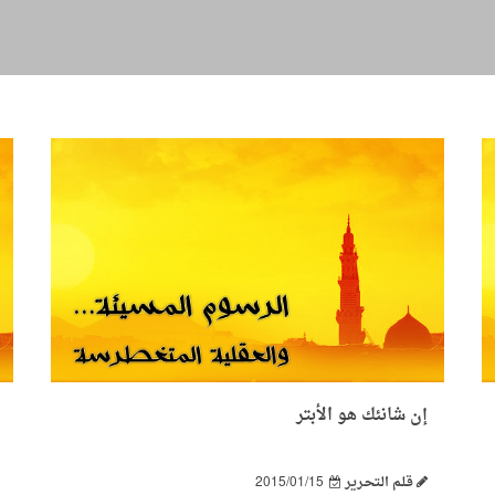
إن شانئك هو الأبتر
قـلـم الـتحـرير
2015/01/15