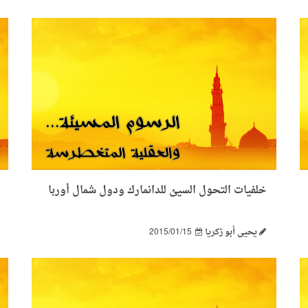
خلفيات التحول السيئ للدانمارك ودول شمال أوربا
يحيى أبو زكريا
2015/01/15