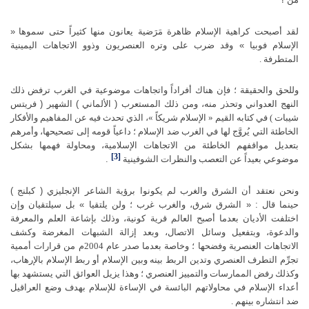
لقد أصبحت كراهية الإسلام ظاهرة مَرَضية يعانون منها كثيراً حتى سموها
«
الإسلام فوبيا » وقد ضرب على وتره العنصريون وذوو الاتجاهات اليمينية
المتطرفة .
وللحق والحقيقة ؛ فإن هناك أفراداً واتجاهات موضوعية في الغرب ترفض
ذلك
النهج العدواني وتحذر منه، ومن ذلك المستعرب ( الألماني ) الشهير ( فريتس
شيبات ) في كتابه القيم « الإسلام شريكاً »، الذي تحدث فيه عن المفاهيم والأفكار
الخاطئة التي يُروَّج لها في الغرب ضد الإسلام ؛ داعياً قومه إلى تصحيحها، وأمرهم
بتعديل مواقفهم الخاطئة من الاتجاهات الإسلامية، ومحاولة فهمها بشكل
[3]
موضوعي بعيداً عن التعصب والنظرات الشوفينية
.
ونحن نعتقد أن الشرق والغرب لم يكونوا برؤية الشاعر الإنجليزي ( كبلنج )
حينما قال : « الشرق شرق، والغرب غرب ؛ ولن يلتقيا » بل سيلتقيان وإن
اختلفت الأديان بعدما أصبح العالم قرية كونية، وذلك بإشاعة العلم والمعرفة
والدعوة، وبتفعيل وسائل الاتصال، وبعد إزالة الشبهات المغرضة وكشف
الاتجاهات العنصرية وفضحها ؛ وخاصة بعدما صدر عام 2004م من قرارات أممية
تجرِّم التطرف العنصري وتدين الربط بينه وبين الإسلام أو ربط الإسلام بالإرهاب،
وكذلك رفض الممارسات والتمييز العنصري ؛ وهذا يزيل العوائق التي يستشهد بها
أعداء الإسلام في محاولاتهم البائسة في الإساءة للإسلام بهدف وضع العراقيل
ضد انتشاره بينهم .