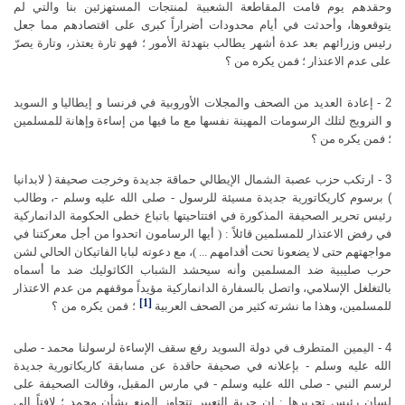
وحقدهم يوم قامت المقاطعة الشعبية لمنتجات المستهزئين بنا والتي لم
يتوقعوها، وأحدثت في أيام محدودات أضراراً كبرى على اقتصادهم مما جعل
رئيس وزرائهم بعد عدة أشهر يطالب بتهدئة الأمور ؛ فهو تارة يعتذر، وتارة يصرّ
على عدم الاعتذار ؛ فمن يكره من ؟
2 - إعادة العديد من الصحف والمجلات الأوروبية في فرنسا و إيطاليا
و السويد
و النرويج لتلك الرسومات المهينة نفسها مع ما فيها من إساءة
وإهانة للمسلمين
؛ فمن يكره من ؟
3 - ارتكب حزب عصبة الشمال الإيطالي حماقة جديدة وخرجت صحيفة
( لابدانيا
) برسوم كاريكاتورية جديدة مسيئة للرسول - صلى الله عليه وسلم -،
وطالب
رئيس تحرير الصحيفة المذكورة في افتتاحيتها باتباع خطى الحكومة الدانماركية
في رفض الاعتذار للمسلمين قائلاً : ( أيها الرسامون اتحدوا من أجل معركتنا في
مواجهتهم حتى لا يضعونا تحت أقدامهم ... )، مع دعوته لبابا الفاتيكان الحالي لشن
حرب صليبية ضد المسلمين وأنه سيحشد الشباب الكاثوليك ضد ما أسماه
بالتغلغل الإسلامي، واتصل بالسفارة الدانماركية مؤيداً موقفهم من عدم الاعتذار
[1]
للمسلمين، وهذا ما نشرته كثير من الصحف العربية
؛ فمن يكره من ؟
4 - اليمين المتطرف في دولة السويد رفع سقف الإساءة لرسولنا محمد
- صلى
الله عليه وسلم - بإعلانه في صحيفة حاقدة عن مسابقة كاريكاتورية
جديدة
لرسم النبي - صلى الله عليه وسلم - في مارس المقبل، وقالت الصحيفة على
لسان رئيس تحريرها : إن حرية التعبير تتجاوز المنع بشأن محمد ؛ لافتاً إلى