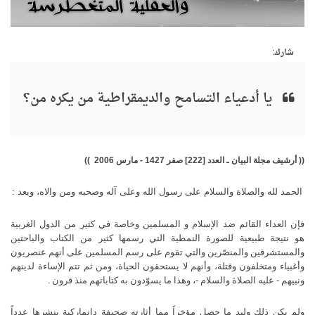
شارك:
يا أدعياء التسامح والديمقراطية من يكره من؟
(( أرشيف مجلة البيان ـ العدد [222] صفر 1427 - مارس 2006 ))
الحمد لله والصلاة والسلام على رسول الله وعلى آله وصحبه ومن والاه،
وبعد :
فإن العداء القائم ضد الإسلام و المسلمين وخاصة في كثير من الدول الغربية
هو نتيجة طبيعية للصورة النمطية التي رسمها كثير من الكتاب والباحثين
والمستشرقين والمنصّرين والتي تقوم على رسم المسلمين على أنهم عنصريون
وأغبياء ومتخلفون وقتلة، وأنهم لا يستحقون الحياة، ومن ثم تتم الإساءة لدينهم
ونبيهم - عليه الصلاة والسلام -، وهذا ما يسوّدون به كتاباتهم منذ قرون .
ولم يكن ذلك وليد ما حصل مؤخراً مما أثارته صحيفة دانماركية بنشرها عدداً