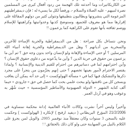
من الكاريكاتيرات وما أحدثته تلك الهجمة من ردود أفعال كبرى من المسلمين
نصرة
لنبيهم - عليه الصلاة والسلام -، ورفضاً لكل ما يسيء له ؛ فإن ديمقراطيتهم
المزعومة التي ينشرونها ويطالبون بتطبيقها وتتولى كثير من دولهم المقاتَلة على
إقرارها مما هو معروف للجميع، وسنوضح كذبها وعدوانيتها وكراهيتها للإسلام
ووصم ثقافته بأنها تقوم على الكراهية كما يزعمون !!
ونحن نتساءل بكل صراحة : هل من الديمقراطية والحرية الإساءة للآخرين
والسخرية من أديانهم ؟ وهل من الديمقراطية والحرية إهانة أنبياء الله
المرسلين ؟
أو حتى الإساءة والإهانة ولو لإنسان واحد بدون وجه حق ؟ ثم أين ما
يزعمون من حقوق في حرية الدين ؟ وأين ما يدَّعونه من دعاوى حقوق الإنسان ؟
وأين احترامهم لما في دساتيرهم من احترام للقيم الدينية والإنسانية ؟ ولماذا
يقتصر الاحترام لأمور بعينها تخصهم ؟ حتى إنهم يجرِّمون من يتجرأ على مجرد
ذكرها والتشكيك فيها كما في « مسألة الهولوكست » إلى حد أنه يمكن أن يعاقب
ويسجن كل من ناقشها ولو ببحث علمي بحت كما حصل في حق « جارودي » حيما
ألف كتابه الشهير « الدولة الصهيونية والأساطير المؤسسية » حيث شُهِّر به
وعوقب وهو في أرذل العمر .
وأخيراً وليس آخراً نشرت وكالات الأنباء العالمية إدانة محكمة نمساوية في
21/2/2006 المؤرخَ البريطاني ( ديفيد ارفنج ) لإنكاره ( الهولوكست ) وحكمت
عليه بالسجن 3 سنوات وكان معتقلاً منذ نوفمبر 2005، والويل لمن يجرؤ على
الكلام بالنيل من الصهاينة حتى ولو كان ذلك بالحقائق ! !