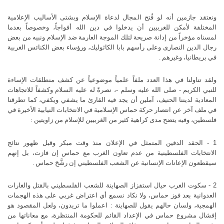
ونعتقد جازمين أنه لو فُتح المجال لدعاة الإسلام وبشتى الأساليب الإعلامية
المختلفة لأمكن للغربيين أن يدخلوا في دين الله أفواجاً، وخصوصاً بعدما
لمسناه
مؤخراً من إدانة صريحة لتلك الموجة العارمة ضد الإسلام ونبيه من بعض
رجال الدين النصارى وعلى رأسهم بابا الكاثوليك، ورؤساء بعض الكنائس الغربية
في بريطانيا، وغيرهم .
ولقد تناولنا في هذا العدد ملفاً علمياً موضوعياً عن كشف منطلقات الإساءة
للنبي الكريم - صلى الله عليه وسلم -، نصرةً له عليه السلام وكشفاً للاتجاهات
المعادية لديننا الحنيف، آملين أن يجد فيه القارئ ما يشفي ويكفي، كما تطرقنا
في ملف آخر عن انتصار حركة حماس الإسلامية في الانتخابات النيابية الأخيرة في
فلسطين، وفيه يتضح مدى كراهية كثير من الغربيين للإسلام من زاويتين :
1 - الحقد الدفين المتمثل في الإعلان منذ وقت مبكر وقبل ظهور نتائج
الانتخابات الفلسطينية من عدم تعاون الغرب مع حماس إن فازت، بل إنهم
سيقطعون الإعانات الإنسانية عن الشعب الفلسطيني إن رشَّحَ حماس .
2 - سكوت الغرب حيال استفزاز الصهاينة للشعب الفلسطيني بالقتل
والغارات
العدوانية بعد فوز حماس، ولا نكاد نسمع أي اعتراض غربي على هذه
الهجمات
الهمجية، ولسان حالهم يقول للصهاينة : اعملوا ما تريدون، ولعل المقصود هو
إفشال مشروع حماس في الإعداد القائم للحكومة المنتظرة، مع معاناتها من