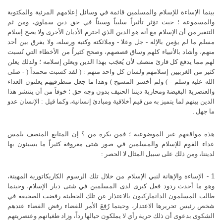
بينما الإساءة للإسلام والمسلمين قائمة في وسائل إعلامهم المرئية والمكتوبة
والمسموعة ؛ حيث تؤثر تأثيراً سلبياً وسيئاً في حق دين سماوي، ومن ثم
التنفير
من أن الإسلام مع أنه هو الدين الذي احترم الأديان الأخرى ولا يصح إسلام
مسلم ما لم يؤمن بالإله - جل وعلا - وملائكته وكتبه ورسله، ولا يفرق بين أحد
منهم، وأشاد بالأنبياء كلهم وساق قصصهم، وصحح كثيراً من الأخطاء التي نُسبت
لهم مما يدفع كل قارئ منصف لأن يُعجَب بهذا الدين ويعلن إسلامه ؛ ولذلك يعلن
كثير من الغربيين إسلامهم ولسان كل واحد منهم : ( لقد كسبت محمداً ( - صلى
الله عليه وسلم - ) ولم أخسر المسيح ) وهذا ما جعل متطرفيهم يعلنون العداء
والعنصرية البغيضة ومحاربة ديننا الحنيف بدون وجه حق ؛ خوفاً من أن ينتشر هذا
الدين بينهم لما يتميز به من قيم أخلاقية ومبادئ إنسانية، وكما قيل : الإنسان عدو
ما جهل .
هذه مواقفهم غير الموضوعية ؛ فمن يكره من ؟
إن المتابع المنصف يلمس
عداء القوم للإسلام والمسلمين في صور شتى
معروفة كثيراً ما يسيئون بها
لديننا، ومن ذلك على سبيل المثال لا الحصر :
1 - الإساءة والإهانة لنبي الإسلام من خلال تلك الرسوم الكاريكاتورية
المهينة،
وهو ما أحدث ردود فعل كبرى لدى المسلمين في شتى ديار الإسلام،
وحينما
طالب المسلمون الدانماركيون بالاعتذار عن تلك الخطيئة رفضت الصحيفة في
شخص رئيس تحريرها الاعتذار، وحينما رُفِعَ الأمر للقضاء رفض القضاء عندهم
الشكوى بدعوى أن ذلك حرية رأي لا يملكون حيالها رداً، وزاد طغيانهم وعنصريتهم