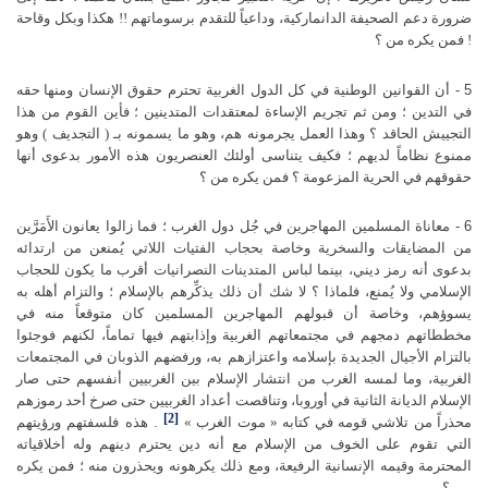
ضرورة دعم الصحيفة الدانماركية، وداعياً للتقدم برسوماتهم !! هكذا وبكل وقاحة
! فمن يكره من ؟
5 - أن القوانين الوطنية في كل الدول الغربية تحترم حقوق الإنسان ومنها
حقه
في التدين ؛ ومن ثم تجريم الإساءة لمعتقدات المتدينين ؛ فأين القوم من هذا
التجييش الحاقد ؟ وهذا العمل يجرمونه هم، وهو ما يسمونه بـ ( التجديف ) وهو
ممنوع نظاماً لديهم ؛ فكيف يتناسى أولئك العنصريون هذه الأمور بدعوى أنها
حقوقهم في الحرية المزعومة ؟ فمن يكره من ؟
6 - معاناة المسلمين المهاجرين في جُل دول الغرب ؛ فما زالوا يعانون
الأَمَرَّين
من المضايقات والسخرية وخاصة بحجاب الفتيات اللاتي يُمنعن من ارتدائه
بدعوى أنه رمز ديني، بينما لباس المتدينات النصرانيات أقرب ما يكون للحجاب
الإسلامي ولا يُمنع، فلماذا ؟ لا شك أن ذلك يذكِّرهم بالإسلام ؛ والتزام أهله به
يسوؤهم، وخاصة أن قبولهم المهاجرين المسلمين كان متوقعاً منه في
مخططاتهم دمجهم في مجتمعاتهم الغربية وإذابتهم فيها تماماً، لكنهم فوجئوا
بالتزام الأجيال الجديدة بإسلامه واعتزازهم به، ورفضهم الذوبان في المجتمعات
الغربية، وما لمسه الغرب من انتشار الإسلام بين الغربيين أنفسهم حتى صار
الإسلام الديانة الثانية في أوروبا، وتناقصت أعداد الغربيين حتى صرخ أحد رموزهم
[2]
محذراً من تلاشي قومه في كتابه « موت الغرب »
. هذه فلسفتهم ورؤيتهم
التي تقوم على
الخوف من الإسلام مع أنه دين يحترم دينهم وله أخلاقياته
المحترمة وقيمه الإنسانية الرفيعة، ومع ذلك يكرهونه ويحذرون منه ؛ فمن يكره
من ؟