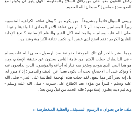
رفض التعاون معها حتى من رفاق السلاح والمقاومة ؛ فهل يليق أن يكونوا مع
العدو ضد ( حماس ) ؟ سبحان الله العظيم !
ويبقى السؤال قائماً ومشروعاً : من يكره من ؟
وهل ثقافة الكراهية المنسوبة
زوراً للمسلمين صحيحة أم لا ؟ أم هي ثقافة
الآخر المعادي لنا ولديننا ولنبينا -
صلى الله عليه وسلم -، والمخالفة لكل القيم والنظم الإنسانية ؟ ندع الإجابة
للقارئ الكريم ؛ فقد اتضح لذي عينين أين تكمن ثقافة الكراهية وعند من .
ومما يبشر بالخير أن تلك الموجة العدوانية ضد الرسول - صلى الله عليه
وسلم
- في الدانمارك جعلت الكثير من عامة الناس يبحثون عن حقيقة الإسلام،
ومن
هو هذا النبي الذي هوجم وسُخِرَ منه فثار له أتباعه والمؤمنون الذين يدافعون عنه
؟ ونؤكد على أن الاحتجاج يجب أن يكون بعيداً عن العنف والتدمير ؛ إذ لا مبرر له،
بل إنه يضر أكثر مما ينفع . لقد جعلت هذه الهجمة الظالمة على النبي - صلى الله
عليه وسلم - كثيراً من هؤلاء بعد الاطلاع على سيرته - صلى الله عليه وسلم -
وتعاليم دينه يعلنون إسلامهم ؛ فلله الحمد من قبلُ ومن بعدُ .
ملف خاص بعنوان :: الرسوم المسيئة... والعقلية المتغطرسة ::
________________________