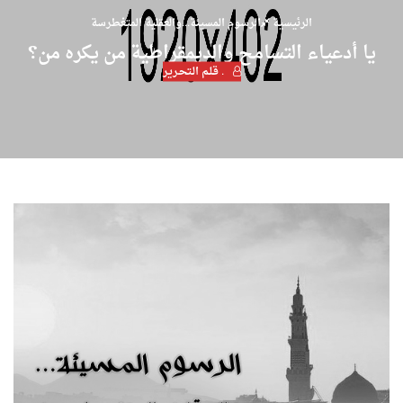
الرئيسية
الرسوم المسيئة...والعقلية المتغطرسة
يا أدعياء التسامح والديمقراطية من يكره من؟
. قـلـم الـتحـرير