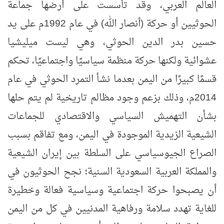
العالم العربي، وقد تأسست على أرضها جماعة
الحوثيين أو حركة (أنصار الله) في عام 1992م على يد
حسين بدر الدين الحوثي، وهي ليست ميليشيا
عشوائية ولكنها حركة منظمة سياسيًا واجتماعيًا، تحكم
قسمًا كبيرًا من اليمن بعدما نشأ التمرد الحوثي في عام
2014م، وذلك بزعم وجود مظالم تاريخية لم يتم حلها
بشأن التهميش السياسي والاقتصادي للجماعات
الشيعية الزيدية الموجودة في اليمن، ومع تفاقم بسبب
الصراع الجيوسياسي على السلطة بين إيران الشيعية
والمملكة العربية السعودية السنية؛ نجح الحوثيون في
أن يصبحوا حركة اجتماعية وسياسية فعالة وخطيرة
للغاية تهدد سلامة ورفاهية المدنيين في كل من اليمن