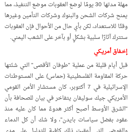
مهلة مدتها 30 يومًا لوضع العقوبات موضع التنفيذ، مما
يمنح شركات الشحن والبنوك وشركات التأمين وغيرها
وقتًا للاستعداد، لكن بأي حال من الأحوال فإن العقوبات
ستترك آثارًا سلبية بشكلٍ أو بآخر على الشعب اليمني.
إخـفاق أمريـكي
قبل أيام قليلة من عملية "طوفان الأقصى" التي شنّتها
حركة المقاومة الفلسطينية (حماس) على المستوطنات
الإسرائيلية في 7 أكتوبر، كان مستشار الأمن القومي
الأمريكي جيك سوليفان يتفاخر في بيان للصحافة بأن
"الشرق الأوسط أصبح أكثر هدوءً مما كان عليه منذ
عقود بفضل سياسات بايدن"، ولا شك أن كل الدماء
والفوضى التي أعقبت ذلك كافية للتدليل على مدى