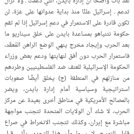
لقد بات واضحًا أن إدارة بايدن، التي دعمت ـ ولا تزال
تدعم ـ إسرائيل علنًا منذ بداية عدوانها على غزة، لن
تكون قادرة على الاستمرار في دعم إسرائيل إذا لم تقم
حكومة نتنياهو بمساعدة بايدن على خلق سيناريو ما
بعد الحرب وإيجاد مخرج ينهي الوضع الراهن المُعقّد،
فاستمرار الحرب دون أفق لنهايتها ودعم بعض وزراء
الحكومة الإسرائيلية للعنف ضد الفلسطينيين وطردهم
من منازلهم في المنطقة (ج) يخلق أيضًا صعوبات
استراتيجية وسياسية أمام إدارة بايدن، ويضر
بالمصالح الأمريكية في مناطق أخرى بعيدة عن مركز
الحرب، لا شك أن الولايات المتحدة تتجنب مواجهة
مباشرة مع إيران، وكذلك تتجنب الانخراط في صراع
قابل للتوسع، لا سيما وأن هذا التحدي يأتي قبل