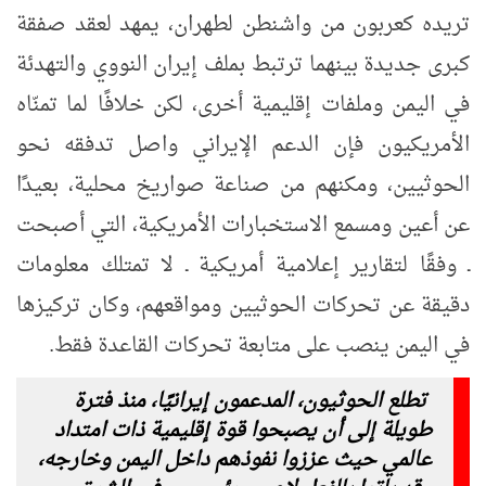
تريده ك
عربون من واشنطن لطهران، يمهد لعقد صفقة
كبرى جديدة بينهما ترتبط بملف إيران النووي والتهدئة
في اليمن وملفات إقليمية أخرى، لكن خلافًا لما تمنّاه
الأمريكيون فإن الدعم الإيراني واصل تدفقه نحو
الحوثيين، ومكنهم من صناعة صواريخ محلية، بعيدًا
عن أعين ومسمع الاستخبارات الأمريكية، التي أصبحت
ـ وفقًا لتقارير إعلامية أمريكية ـ لا تمتلك معلومات
دقيقة عن تحركات الحوثيين ومواقعهم، وكان تركيزها
في اليمن ينصب على متابعة تحركات القاعدة فقط.
تطلع الحوثيون، المدعمون إيرانيًا، منذ فترة
طويلة إلى أن يصبحوا قوة إقليمية ذات امتداد
عالمي حيث عززوا نفوذهم داخل اليمن وخارجه،