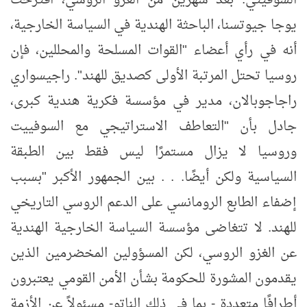
السوفيتي. بعد شهرين من الغزو الروسي، اقترحت
يوجا جيوتسنا، الباحثة الهندية في السياسة الخارجية،
أنه في رأي أعضاء "القوات المسلحة والمحللين، فإن
روسيا تحتل المرتبة الأولى كصديق للهند". راجيسواري
راجاجوبالان، مدير في مؤسسة فكرية هندية كبرى،
جادل بأن "التعاطف الاستراتيجي مع السوفييت
وروسيا لا يزال مستمرًا ليس فقط بين الطبقة
السياسية ولكن أيضًا. . . بين الجمهور الأكبر "بسبب
إضفاء الطابع الرومانسي على الدعم الروسي التاريخي
للهند. لا تتغاضى مؤسسة السياسة الخارجية الهندية
عن الغزو الروسي، لكن المسؤولين المخضرمين الذين
يقدمون المشورة للحكومة بشأن الأمن القومي يعتبرون
أطرافًا متعددة - بما في ذلك الناتو- مسئولاً عن الأزمة