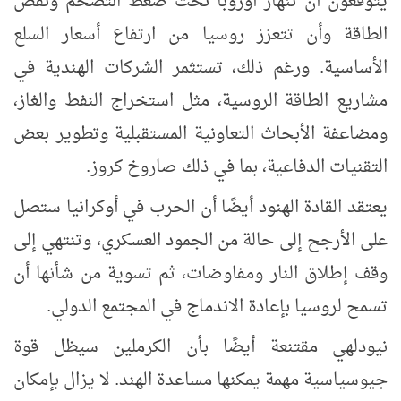
يتوقعون أن تنهار أوروبا تحت ضغط التضخم ونقص
الطاقة وأن تتعزز روسيا من ارتفاع أسعار السلع
الأساسية. ورغم ذلك، تستثمر الشركات الهندية في
مشاريع الطاقة الروسية، مثل استخراج النفط والغاز،
ومضاعفة الأبحاث التعاونية المستقبلية وتطوير بعض
التقنيات الدفاعية، بما في ذلك صاروخ كروز.
يعتقد القادة الهنود أيضًا أن الحرب في أوكرانيا ستصل
على الأرجح إلى حالة من الجمود العسكري، وتنتهي إلى
وقف إطلاق النار ومفاوضات، ثم تسوية من شأنها أن
تسمح لروسيا بإعادة الاندماج في المجتمع الدولي.
نيودلهي مقتنعة أيضًا بأن الكرملين سيظل قوة
جيوسياسية مهمة يمكنها مساعدة الهند. لا يزال بإمكان