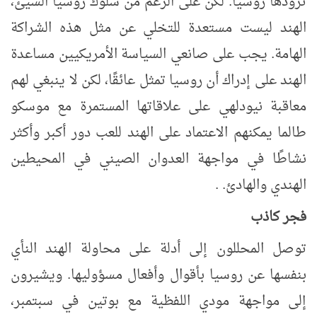
تزودها روسيا. لكن على الرغم من سلوك روسيا السيئ،
الهند ليست مستعدة للتخلي عن مثل هذه الشراكة
الهامة. يجب على صانعي السياسة الأمريكيين مساعدة
الهند على إدراك أن روسيا تمثل عائقًا، لكن لا ينبغي لهم
معاقبة نيودلهي على علاقاتها المستمرة مع موسكو
طالما يمكنهم الاعتماد على الهند للعب دور أكبر وأكثر
نشاطًا في مواجهة العدوان الصيني في المحيطين
الهندي والهادئ. .
فجر كاذب
توصل المحللون إلى أدلة على محاولة الهند النأي
بنفسها عن روسيا بأقوال وأفعال مسؤوليها. ويشيرون
إلى مواجهة مودي اللفظية مع بوتين في سبتمبر،