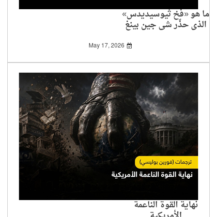
ما هو «فخ ثيوسيديدس»
الذي حذّر شي جين بينغ
ترامب منه؟
May 17, 2026
نهاية القوة الناعمة
الأمريكية