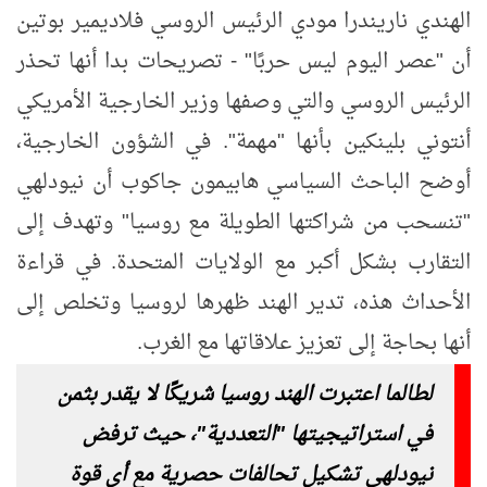
الهندي ناريندرا مودي الرئيس الروسي فلاديمير بوتين
أن "عصر اليوم ليس حربًا" - تصريحات بدا أنها تحذر
الرئيس الروسي والتي وصفها وزير الخارجية الأمريكي
أنتوني بلينكين بأنها "مهمة". في الشؤون الخارجية،
أوضح الباحث السياسي هابيمون جاكوب أن نيودلهي
"تنسحب من شراكتها الطويلة مع روسيا" وتهدف إلى
التقارب بشكل أكبر مع الولايات المتحدة. في قراءة
الأحداث هذه، تدير الهند ظهرها لروسيا وتخلص إلى
أنها بحاجة إلى تعزيز علاقاتها مع الغرب.
لطالما اعتبرت الهند روسيا شريكًا لا يقدر بثمن
في استراتيجيتها "التعددية"، حيث ترفض
نيودلهي تشكيل تحالفات حصرية مع أي قوة