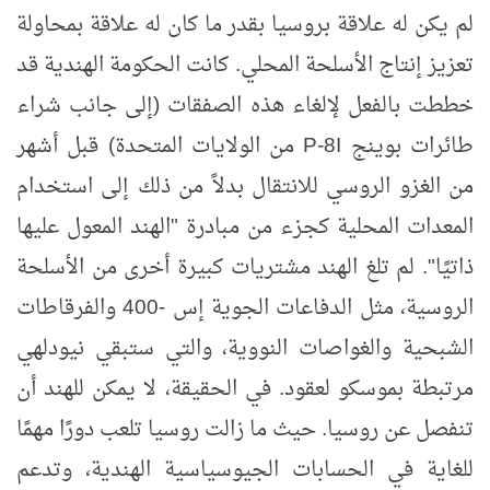
لم يكن له علاقة بروسيا بقدر ما كان له علاقة بمحاولة
تعزيز إنتاج الأسلحة المحلي. كانت الحكومة الهندية قد
خططت بالفعل لإلغاء هذه الصفقات (إلى جانب شراء
طائرات بوينج
P-8I
من الولايات المتحدة) قبل أشهر
من الغزو الروسي للانتقال بدلاً من ذلك إلى استخدام
المعدات المحلية كجزء من مبادرة "الهند المعول عليها
ذاتيًا". لم تلغ الهند مشتريات كبيرة أخرى من الأسلحة
الروسية، مثل الدفاعات الجوية إس -400 والفرقاطات
الشبحية والغواصات النووية، والتي ستبقي نيودلهي
مرتبطة بموسكو لعقود. في الحقيقة، لا يمكن للهند أن
تنفصل عن روسيا. حيث ما زالت روسيا تلعب دورًا مهمًا
للغاية في الحسابات الجيوسياسية الهندية، وتدعم