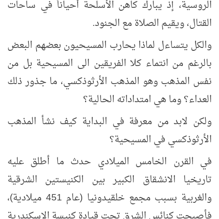
الروسية، إذ يبارك كاهن الأسلحة أحياناً في ساحات
القتال، ويقيم الصلاة مع الجنود.
والكل يتساءل لماذا يحارب المسيحيون بعضهم البعض
بالرغم من انتماء كلا الفريقين الى المسيحية بل من
نفس المذهب وهو المذهب الأرثوذكسي، ما جذور ذلك
العداء؟ وما هي امتداداته الحالية؟
ولكن لابد من معرفة في البداية كيف نشأ المذهب
الأرثوذكسي في المسيحية؟
في القرن الخامس الميلادي حدث ما أطلق عليه
تاريخيا الانشقاق الكبير بين الكنيستين الشرقية
والغربية بسبب مجمع خلقيدونيا (عام 451 ميلادية)،
فأصبحت كنائس الشرق تحت قيادة كنيسة الإسكندرية