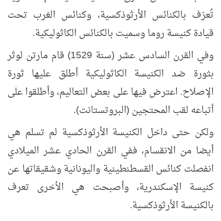
تُعرَف بالكنائس الأرثوذكسية، وكنائس الغرب تحت
قيادة كنيسة روما وسميت بالكنائس الكاثوليكية.
وفي القرن السادس عشر (سنة 1529) قام مارتن لوثر
بثورة ضد الكنيسة الكاثوليكية أطلق عليها ثورة
الإصلاح. اعترض فيها على بعض التعاليم، وأطلقوا على
أتباعه لقب المحتجين (البروتستانت).
ولكن حتى داخل الكنيسة الأرثوذكسية لم تسلم هي
أيضا من الانقسام، ففي القرن الحادي عشر الميلادي
انفصلت كنائس القسطنطينية واليونانية وشقيقاتها عن
كنيسة الإسكندرية، وأصبحت هي الأخرى تعرف
بالكنيسة الأرثوذكسية.