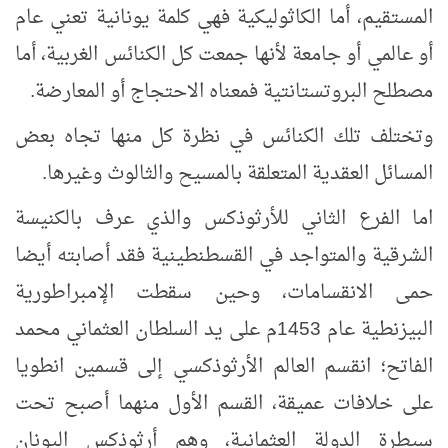
المستقيم، أما الكاثوليكية فهي كلمة يونانية تعني عام
أو عالمي أو جامعة لأنها جمعت كل الكنائس الغربية، أما
مصطلح البروتستانتية فمعناه الاحتجاج أو المعارضة.
وتختلف تلك الكنائس في نظرة كل منها تجاه بعض
المسائل العقدية المتعلقة بالمسيح والثالوث وغيرها.
اما الفرع الثاني للأرثوذكس والذي عرف بالكنيسة
الشرقية والمتواجد في القسطنطينية فقد أصابته أيضا
حمى الانقسامات، وحين سقطت الإمبراطورية
البيزنطية عام 1453م على يد السلطان العثماني محمد
الفاتح؛ انقسم العالم الأرثوذكسي إلى قسمين انطويا
على خلافات عميقة، القسم الأول منهما أصبح تحت
سيطرة الدولة العثمانية، وهم أرثوذكس اليونان