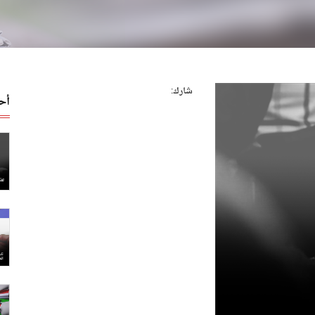
شارك:
أح