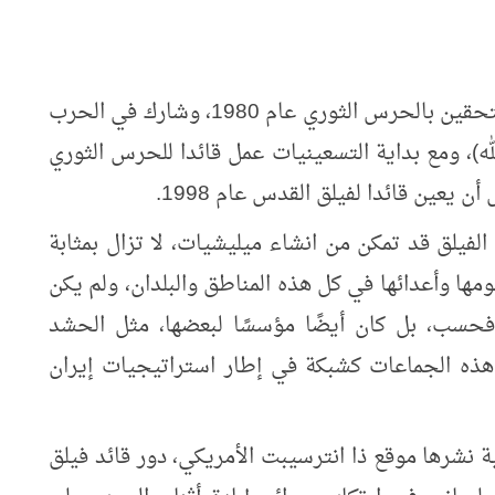
ولد هذا الرجل عام 1957، وكان من أوائل الملتحقين بالحرس الثوري عام 1980، وشارك في الحرب
 قائدا لفيلق ما يعرف ب (41 ثأر الله)، ومع بداية التسعينيات عمل قائدا للحرس الثوري
يعين قائدا لفيلق القدس عام 1998.
لفيلق قد تمكن من انشاء ميليشيات، لا تزال بمثابة
مها وأعدائها في كل هذه المناطق والبلدان، ولم يكن
 فحسب، بل كان أيضًا مؤسسًا لبعضها، مثل الحشد
هذه الجماعات كشبكة في إطار استراتيجيات إيران
 نشرها موقع ذا انترسيبت الأمريكي، دور قائد فيلق