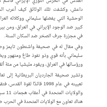
القدس في الحرس الثوري الإيراني قاسم سل
داعش، وكشفت تلك الوثائق كيف أعرب الجو
الوحشية التي يفضلها سليماني ووكلائه الع
كبير ضد الوجود الإيراني في العراق، ومن بين 
في مجزرة جرف الصخر ضد السكان السنة.
وفي مقال له في صحيفة واشنطون تايمز وص
سليماني بأنه قوي وذو نفوذ طاغ ومتهور ويظ
ورؤسائها في العراق، ويقود مليشيا من مئة أل
وتشير صحيفة الجارديان البريطانية إلى تعا
تعيينه في عام 1998 قائدًا لق
هناك تعاون مع الولايات المتحدة في الحرب ض