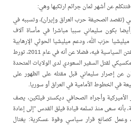
فتتكلم عن أشهر ثمان جرائم ارتكبها وهي:
ضي (تقصد الصحيفة حرب العراق وإيران)، وتسببه في
أيضا بكون سليماني سببا مباشرا في مأساة آلاف
ميليشيا حزب الله، ودعم ميليشيا الحوثي الإرهابية
في اليمن، كما ساهم في تخريب لبنان وأثار الفتن السياسية فيه، فضلا عن أنه في عام 2011، تورط
سيكي لقتل السفير السعودي لدى الولايات المتحدة
ان عن إصرار سليماني قبل مقتله على الظهور على
يعة في الخطوط الأمامية في العراق أو سوريا.
 الأميركية وأجراه الصحافي ديكستر فيلكين، يصف
 بأنه سعى منذ تسلمه قيادة فيلق القدس "إلى إعادة
، وعمل كصانع قرار سياسي وقوة عسكرية: يغتال