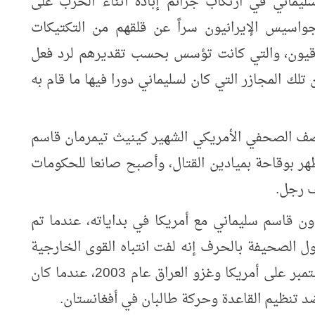
يماني في ارتكاب جرائم إبادة أثناء الحرب على
اسيس الإيرانيون سراً عن قلقهم من التكتيكات
راقيون، والتي كانت تؤسس بحسب تقديرهم لرد فعل
تلك المجازر التي كان لسليماني دورا فيها ما قام به
ف الصحفي الأمريكي الشهير كينيث تيمرمان قاسم
هر بوقاحة بميادين القتال، وأصبح صانعا للحكومات
ف رجل.
ون قاسم سليماني مع أمريكا في بداياته، عندما تم
وة القدس، فتقول الصحيفة بالحرف إنه لفت انتباه القوى الخارجية
والولايات المتحدة في أعقاب هجمات 11 سبتمبر على أمريكا وغزو العراق عام 2003، عندما كان
د تنظيم القاعدة وحركة طالبان في أفغانستان.