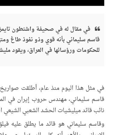
في مقال له في صحيفة واشنطون تايمز
قاسم سليماني بأنه قوي وذو نفوذ طاغ ومته
للحكومات ورؤسائها في العراق، ويقود مليش
في مثل هذا اليوم منذ عام، أطلقت صواريخ 
قاسم سليماني، مهندس حروب إيران في المنط
نائب قائد ميليشيات الحشد الشعبي الشيعي العر
وقاسم سليماني هو قائد ما يطلق عليه فيلق