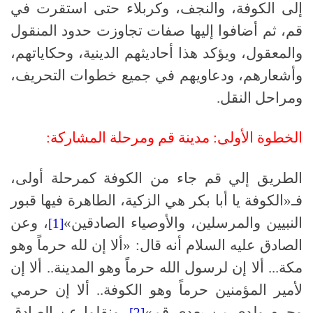
إلى الكوفة، والنجف، وكربلاء حتى استقرت في
قم، ثم أضافوا إليها صفات تجاوزت حدود المنقول
والمعقول، ويؤكد هذا أحاديثهم الدينية، وحكاياتهم،
وأشعارهم، ودعاويهم في جميع خطوات التحريف،
ومراحل النقل.
الخطوة الأولى: مدينة قم ومرحلة المشاركة:
الطريق إلي قم جاء من الكوفة كمرحلة أولى،
فـ«الكوفة يا أبا بكر هي الزكية، الطاهرة فيها قبور
النبيين والمرسلين، والأوصياء الصادقين»
، وعن
[1]
الصادق عليه السلام أنه قال: «ألا إن لله حرماً وهو
مكة... ألا إن لرسول الله حرماً وهو المدينة.. ألا إن
لأمير المؤمنين حرماً وهو الكوفة.. ألا إن حرمي
وحرم ولدي من بعدي قم»
، ونقلوا عن الصادق
[2]