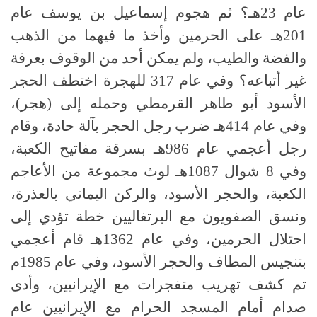
عام 23هـ؟ ثم هجوم إسماعيل بن يوسف عام
201هـ على الحرمين وأخذ ما فيهما من الذهب
والفضة والطيب، ولم يمكن أحد من الوقوف بعرفة
غير أتباعه؟ وفي عام 317 للهجرة اختطف الحجر
الأسود أبو طاهر القرمطي وحمله إلى (هجر)،
وفي عام 414هـ ضرب رجل الحجر بآلة حادة، وقام
رجل أعجمي عام 986هـ بسرقة مفاتيح الكعبة،
وفي 8 شوال 1087هـ لوث مجموعة من الأعاجم
الكعبة، والحجر الأسود، والركن اليماني بالعذرة،
ونسق الصفويون مع البرتغاليين خطة تؤدي إلى
احتلال الحرمين، وفي عام 1362هـ قام أعجمي
بتنجيس المطاف والحجر الأسود، وفي عام 1985م
تم كشف تهريب متفجرات مع الإيرانيين، وأدى
صدام أمام المسجد الحرام مع الإيرانيين عام