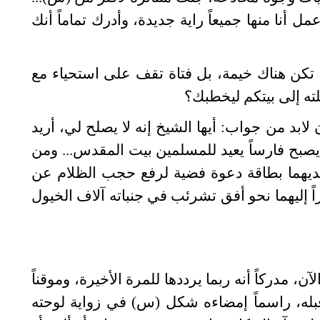
أنا منها جميعاً راية جديدة، وأدرك تماماً أنك
لم تكن هناك خيمة، بل فتاة تقف على استحياء مع
ته إلى بيتكم ليخطبك؟
لابد من جواب: أيها الشيخ إنه لا يصلح لي، أريد
ً يصبح فارساً يعيد للمسلمين بيت المقدس... ومن
أيديهما بطاقة دعوة فضية لرفع حجب الظلام عن
 إليهما نحو أفق تشرئب في جنباته آلاف الخيول
ن، مدركاً أنه ربما يرددها للمرة الأخيرة، وموقناً
له، راسماً إمضاءه شكل (س) في زواية لوحته