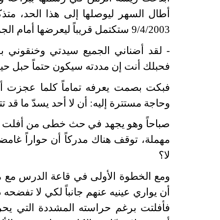
أطال السهر ليوصلها إلى هذا الحد، متذك
9/4/2003 ستكتمل قريباً ليعرضها أمام الجميع.
- لقد أضناني الجميع سيدتي وخنقوني بح
فحبلك أنت إن مددته سيكون حتماً حبل حيات
فبكت بصمت يعرفه تماماً كلما عجزت أما
وحاجة مستترة إليه: أن لا أحد يسدّ ما قد 
صباحاً وهو يجهد في حث خطى من أفلت
مهملة، توقف هناك مدركاً أن حواراً غامض
لا؟
ومع الخطوة الأولى في قاعة الدرس مع م
أن يواري عينيه عنهم جانباً لكي لا تفضحه
فأفلتت برغم حراسته المشددة التي يحرص