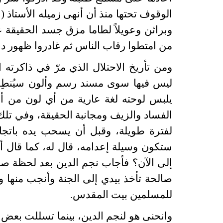
الوقوف تحتها منذ أن أنهى زميله الأستاذ (
وبراثن وعويلاً لطاما مزق جسد الحقيقة 
من امتطوا رقاب الناس ثم غادروا ظهور دب
ومن تأريخ الاحتلال الذي مرّ في ذاكرته
ليس فيها سوى مسند رسم وألون سيُنطِقه
يلبس لوحته لغة عارية من أي لون من أ
الفساد والزيف ومجانبة الحقيقة، وفي تلك
لفترة طويلة، وقبل أن يسحب يده باتجاه 
ستكون وسيلة إعدامه، قال له، كما قال أخ
إلى الآن؟ فأجاب نجم الدين بعد لحظة صم
صالحة تأخذ بيدي إلى الجنة وأنجب منها و
للمسلمين بيت المقدس.
وانحنى هو لنجم الدين، بينما تسللت بعض