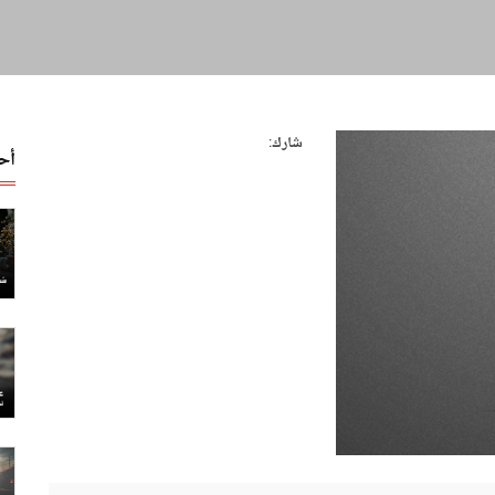
شارك:
أح