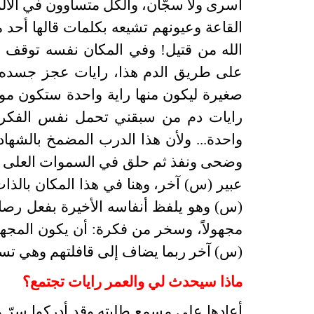
أسرى ولا سجّان، والكل متساوون في الألم
القاعة وعيونهم تشيعه بكلمات قالها أحد م
الله من قتيل! وفي المكان نفسه توقف م
على طريق الدم هذا، رايات عجز جسده 
صغيرة ليكون منها راية واحدة ستكون مو
رايات دم من سبقني تحمل نفس الفكرة 
واحدة... ولأن هذا الدرب المضمخ بالشهاد
وضحى ونفذ ثم حلق في السموات العلى حي
عبير (س) آخر، وهنا في هذا المكان بالذا
(س) وهو يلفظ أنفاسه الأخيرة بفعل رصا
مجهولاً، وسخر من فكرة: أن يكون المجهول
(س) آخر ربما يضاف إلى قافلتهم وهي 
ماذا سيحدث لي والعمر رايات تجتمع؟
أعادها على مسمع طلبته وقد أدركوا سرّ