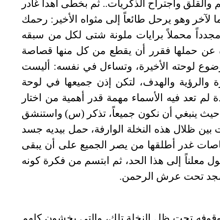
 والقلق واجتراح الذكريات.. ثم بخطى أهدأ غادر
ا لآخر وهو يرحل طائعاً إلى مثواه الأخير: رحمك
جدداً محملاً برايات ملونة شتى لكل من سبقه
عن حملها فقرر أن يقطع من كل منها قصاصة
ضوع لوحته الأخيرة، وتساءل في نفسه: أليست
والرؤية والهدف، لتكن إذن جميعها في لوحة
ة لم تعد فيه الأسماء مهمة قدر أهمية من اختار
ث ينبغي أن نكون جميعاً، تذكر (س) واستنشق
ت بين ظلال هذه النخلة الوارفة، حمل بيديه جسد
صات غدر أطلقها من يصر الجميع على أن يبقى
 معلناً إلى هذا الحد، ثم ابتسم من فكرة كونه
تسجد تحت عرش الرحمن.
 وقوفه تحت ظل النخلة تلك، والتي يخشون كلهم