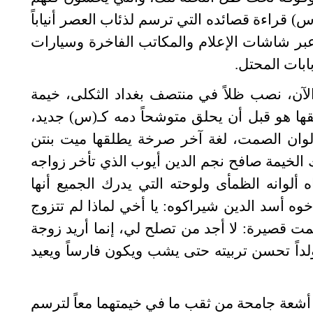
س) قراءة قصائده التي ترسم لذئاب العصر أنياباً
عبر شاشات الإعلام والمكاتب الفاخرة وسيارات
ابات المحتل.
 الآن، نصب ظلاً في منتصف بغداد الثكلى، خيمة
ا هو قبل أن يحلق متوشحاً دمه كـ(س) جديد،
لوان الصمت، لغة آخر صرخة يطلقها ميت بنتن
 الخيمة صافح نجم الدين أيوب الذي تأخر زواجه
ألوانه الظمأى ولوحته التي يدرك الجميع أنها
وه أسد الدين شيراكوه: يا أخي لماذا لم تتزوج
ت قصيرة: لا أجد من تصلح لي، إنما أريد زوجة
لداً تحسن تربيته حتى يشب ويكون فارساً ويعيد
 أشعة جامحة من ثقب ما في خيمتهما معاً لترسم