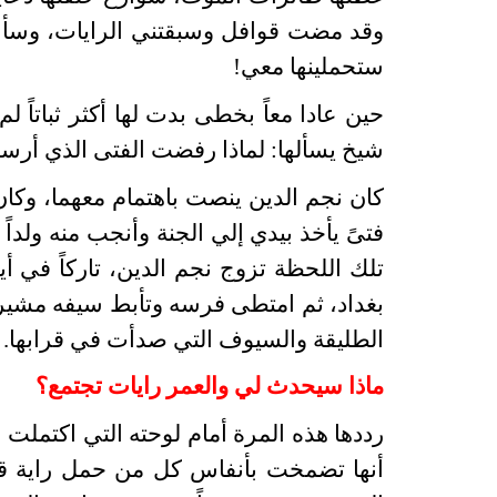
وقد مضت قوافل وسبقتني الرايات، وسأعمل 
ستحملينها معي!
حين عادا معاً بخطى بدت لها أكثر ثباتاً 
شيخ يسألها: لماذا رفضت الفتى الذي أرسل
كان نجم الدين ينصت باهتمام معهما، وكان 
فتىً يأخذ بيدي إلي الجنة وأنجب منه ولدا
تلك اللحظة تزوج نجم الدين، تاركاً في 
بغداد، ثم امتطى فرسه وتأبط سيفه مشيراً
الطليقة والسيوف التي صدأت في قرابها.
ماذا سيحدث لي والعمر رايات تجتمع؟
رددها هذه المرة أمام لوحته التي اكتملت الآ
أنها تضمخت بأنفاس كل من حمل راية قب