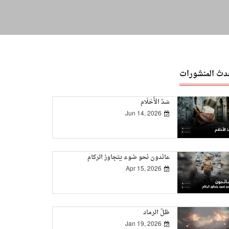
دث المنشورات
سَدّ الأَحْلَام
Jun 14, 2026
عائدون نحو ضوء يتجاوز الركام
Apr 15, 2026
ظلّ الرماد
Jan 19, 2026