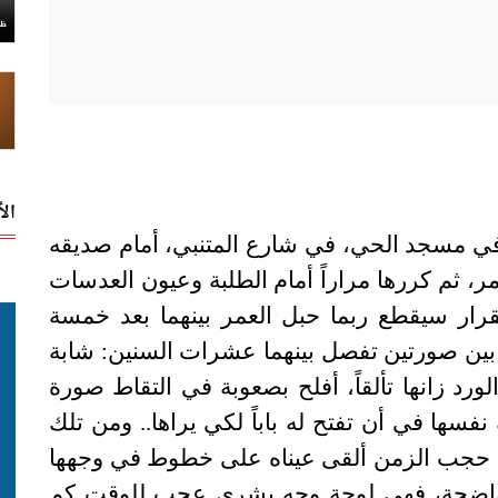
ال
، في مسجد الحي، في شارع المتنبي، أمام صديقه
ر، ثم كررها مراراً أمام الطلبة وعيون العدسات
لقرار سيقطع ربما حبل العمر بينهما بعد خمسة
لاً بين صورتين تفصل بينهما عشرات السنين: شابة
لورد زانها تألقاً، أفلح بصعوبة في التقاط صورة
فسها في أن تفتح له باباً لكي يراها.. ومن تلك
ول حجب الزمن ألقى عيناه على خطوط في وجهها
واضحة، فهي لوحة وجه بشري عجب للوقت كم