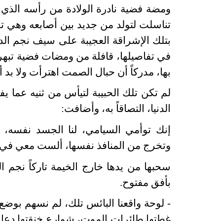
ومضة فضية نادرة الولادة من رأسه الذ
تناسلت لتولد من جديد بين أصابعه وهي ت
بتلك الإشراقة العجيبة على سيف نجم الدين
في تفاصيلها، قافلة من ومضات فضية تبهر
بها، مدركاً أن حبال الصمت اهترأت ولا بد 
لم تكن تلك الحبيبة لتيأس من ثنيه عما 
الدنيا، التصاقاً به، وأضافت:
إنك توأمي السيامي، لنا الجسد نفسه، ف
وتخرج من المنافذ نفسها، ألست معي في
سحبها من يدها خارج الخيمة تاركاً نجم 
بأفق مفتوح.
- لوحة واقعنا البائس تلك، لم نسهم بوضع
غطتها طائرات الموت، شوارع خنقتها دعاي