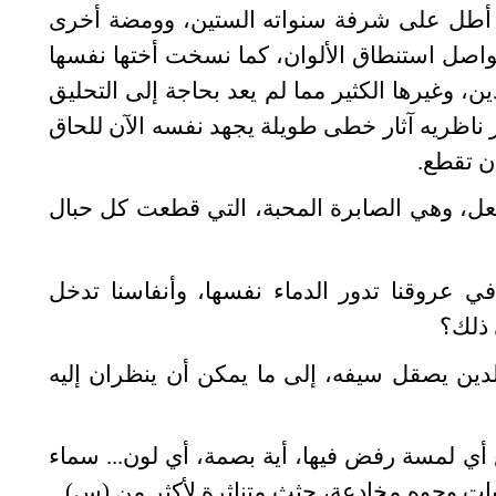
ي أطل على شرفة سنواته الستين، وومضة أخرى
واصل استنطاق الألوان، كما نسخت أختها نفسها
، وغيرها الكثير مما لم يعد بحاجة إلى التحليق
 ناظريه آثار خطى طويلة يجهد نفسه الآن للحاق
أن تقطع.
يفعل، وهي الصابرة المحبة، التي قطعت كل حبال
ي عروقنا تدور الدماء نفسها، وأنفاسنا تدخل
 ذلك؟
الدين يصقل سيفه، إلى ما يمكن أن ينظران إليه
 أي لمسة رفض فيها، أية بصمة، أي لون... سماء
ات وجوه مخادعة، جثث متناثرة لأكثر من (س)...