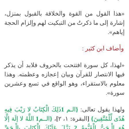
«هذا القول من القوة والخلاقة بالقبول بمنزل،
إشارة إلى ما ذكرتُ من التبكيت لهم وإلزام الحجة
إياهم»
.
وأضاف ابن كثير
:
«
لهذا، كل سورة افتتحت بالحروف فلابد أن يذكر
فيها الانتصار للقرآن وبيان إعجازه وعظمته
.
وهذا
معلوم بالاستقراء، وهو الواقع في تسع وعشرين
سورة
»
.
ولهذا يقول تعالى
:
{
الـم
1
ذَلِكَ
الْكِتَابُ
لا
رَيْبَ
فِيهِ
هُدًى
لِّلْمُتَّقِينَ
}
[
البقرة
:
١،
٢
]
،
{
الــم
1
اللَّهُ
لا
إلَهَ
إلَّا
هُوَ
الْـحَيُّ
الْقَيُّومُ
2
نَزَّلَ
عَلَيْكَ
الْكِتَابَ
بِالْـحَقِّ