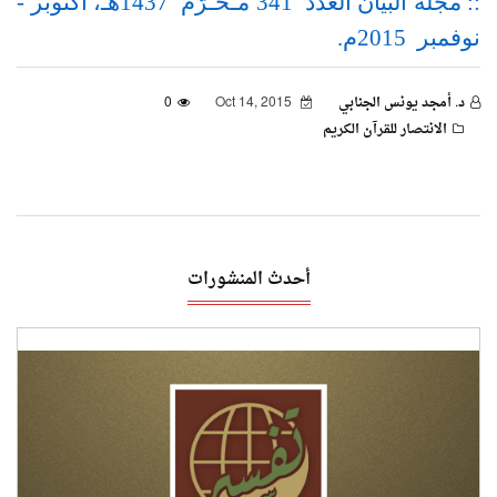
:: مجلة البيان العدد 341 مـحـرّم 1437هـ، أكتوبر -
نوفمبر 2015م.
د. أمجد يونس الجنابي
Oct 14, 2015
0
الانتصار للقرآن الكريم
أحدث المنشورات