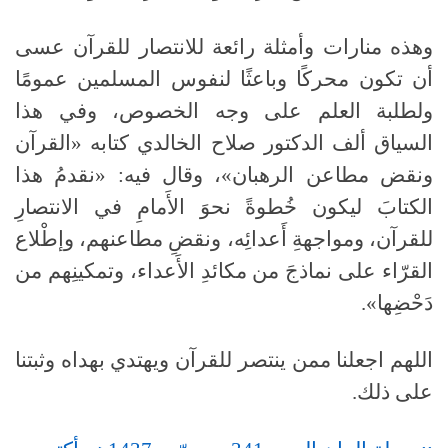
وهذه منارات وأمثلة رائعة للانتصار للقرآن عسى
أن تكون محركًا وباعثًا لنفوس المسلمين عمومًا
ولطلبة العلم على وجه الخصوص، وفي هذا
السياق ألف الدكتور صلاح الخالدي كتابه «القرآن
ونقض مطاعن الرهبان»، وقال فيه
: «
نقدمُ هذا
الكتابَ ليكون خُطوةً نحوَ الأَمامِ في الانتصارِ
للقرآن، ومواجهةِ أَعدائِه، ونقضِ مطاعنهم، وإطْلاع
القرّاء على نماذجَ من مكائدِ الأَعداء، وتمكينِهم من
دَحْضِها»
.
اللهم اجعلنا ممن ينتصر للقرآن ويهتدي بهداه وثبتنا
على ذلك
.