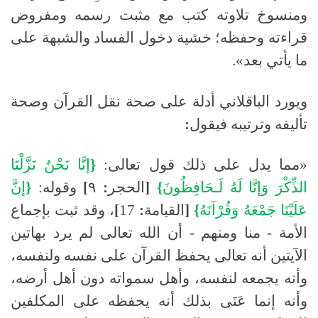
ومنسوخ تلاوته كتب مع مثبت رسمه ومفروض
قراءته وحفظه؛ خشية دخول الفساد والشبهة على
ما يأتي بعد
».
ويورد
الباقلاني
أدلة
على
صحة
نقل
القرآن
وصحة
تأليفه
وترتيبه
فيقول
:
«
مما يدل على ذلك قول تعالى
:
{
إنَّا
نَحْنُ
نَزَّلْنَا
الذِّكْرَ
وَإنَّا
لَهُ
لَـحَافِظُونَ
}
[
الحجر
:
٩
]
وقوله
:
{
إنَّ
عَلَيْنَا
جَمْعَهُ
وَقُرْآنَهُ
}
[
القيامة
:
17
]
، وقد ثبت بإجماع
الأمة
-
منا ومنهم
-
أن الله تعالى لم يرد بهاتين
الآيتين أنه تعالى يحفظ القرآن على نفسه ولنفسه،
وأنه يجمعه لنفسه، وأهل سمواته دون أهل أرضه،
وأنه إنما عَنَى بذلك أنه يحفظه على المكلفين