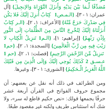
مُصَدِّقًا
لِّـمَا
بَيْنَ
يَدَيْهِ
وَأَنزَلَ
التَّوْرَاةَ
وَالإنجِيلَ
}
[
آل
عمران
:
١
-
٣
]
،
{
الـمـص
1
كِتَابٌ
أُنزِلَ
إلَيْكَ
فَلا
يَكُن
فِي
صَدْرِكَ
حَرَجٌ
مِّنْهُ
}
[
الأعراف
:
١،
٢
]
،
{
الـر
كِتَابٌ
أَنزَلْنَاهُ
إلَيْكَ
لِتُخْرِجَ
النَّاسَ
مِنَ
الظُّلُمَاتِ
إلَى
النُّورِ
بِإذْنِ
رَبِّهِمْ
}
[
إبراهيم
:
١
]
،
{
الـم
1
تَنزِيلُ
الْكِتَابِ
لا
رَيْبَ
فِيهِ
مِن
رَّبِّ
الْعَالَمِينَ
}
[
السجدة
:
١،
٢
]
،
{
حم
1
تَنزِيلٌ
مِّنَ
الرَّحْمَنِ
الرَّحِيمِ
}
[
فصلت
:
١،
٢
]
،
{
حم
1
عـسـق
2
كَذَلِكَ
يُوحِي
إلَيْكَ
وَإلَى
الَّذِينَ
مِن
قَبْلِكَ
اللَّهُ
الْعَزِيزُ
الْـحَكِيمُ
}
[
الشورى
:
١
-
٣
]
، وغيرها
.
ومن الطرائف في ذلك أنه نقل عن بعضهم
:
أن
مجموع حروف الفواتح فى القرآن أربعة عشر
حرفًا يجمعها قولك
:
«نص حكيم قاطع له سر»، ولا
شك أنه استئناس طريف ولكنه غير مقصود طبعًا
.