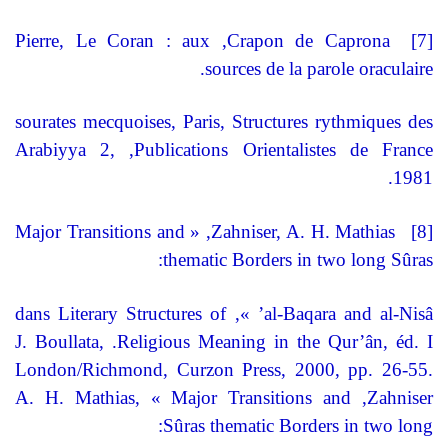
Pierre, Le Coran : aux
,
Crapon de Caprona
[7]
.
sources de la parole oraculaire
sourates mecquoises, Paris,
Structures rythmiques des
Arabiyya 2,
,
Publications Orientalistes de France
.
1981
Major Transitions and
, «
Zahniser, A. H. Mathias
[8]
:
thematic Borders in two long Sûras
dans Literary Structures of
’ »,
al-Baqara and al-Nisâ
J. Boullata,
.
Religious Meaning in the Qur’ân, éd. I
London/Richmond, Curzon Press, 2000, pp. 26-55.
A. H. Mathias, « Major Transitions and
,
Zahniser
:
Sûras
thematic Borders in two long