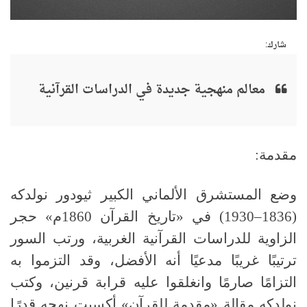
شارك:
معالم منهجية جديدة في الدراسات القرآنية
مقدمة:
وضع المستشرق الألماني الكبير ثيودور نولدكه
(1836–1930)
في
«
تاريخ القرآن
1860
م» حجر
الزاوية للدراسات القرآنية الغربية، ورتب السور
ترتيبًا غريبًا مدعيًا أنه الأفضل، وقد التزموا به
التزامًا صارمًا وانغلقوا عليه قرابة قرنين، وكتب
نولدِكِه مقالة «مقدمة للقرآن» أكسبت نهجه قدرًا