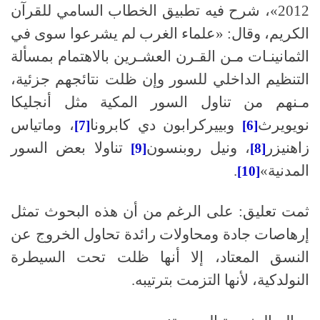
2012
»، شرح فيه تطبيق الخطاب السامي للقرآن
الكريم، وقال
: «
علماء الغرب لم يشرعوا سوى في
الثمانينـات مـن القـرن العشـرين بالاهتمام بمسألة
التنظيم الداخلي للسور وإن ظلت نتائجهم جزئية،
مـنهم من تناول السور المكية مثل أنجليكا
نويويرث
وبييركرابون دي كابرونا
، وماتياس
[7]
[6]
زاهنيزر
، ونيل روبنسون
تناولا بعض السور
[9]
[8]
المدنية»
.
[10]
ثمت تعليق
:
على الرغم من أن هذه البحوث تمثل
إرهاصات جادة ومحاولات رائدة تحاول الخروج عن
النسق المعتاد، إلا أنها ظلت تحت السيطرة
النولدكية، لأنها التزمت بترتيبه
.