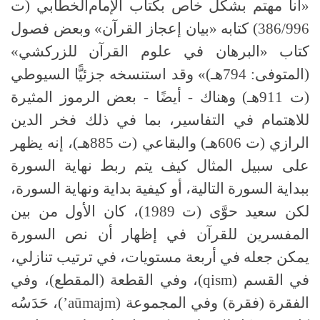
«أنا مهتم بشكل خاص بكتاب ﺍﻹﻣﺎﻡﺍﻟﺨﻄَّﺎﺑﻲ
(
ت
386/996)
ﻛﺘﺎﺑﻪ «ﺑﻴﺎﻥ ﺇﻋﺠﺎﺯ ﺍﻟﻘﺮآﻥ» وبعض فصول
كتاب «البرهان في علوم القرآن للزركشي»
(
المتوفى
: 794
هـ
)
» وقد استنسخه جزئيًّا السيوطي
(
ت
911
هـ
)
وهناك
-
أيضًا
-
بعض الرموز المثيرة
للاهتمام في التفاسير، بما في ذلك فخر الدين
الرازي
(
ت
606
هـ
)
والبقاعي
(
ت
885
هـ
)
، إنه يظهر
على سبيل المثال كيف يتم ربط نهاية السورة
ببداية السورة التالية، أو كيفية بداية ونهاية السورة،
لكن سعيد حوَّى
(
ت
1989)
، كان الأول من بين
المفسرين للقرآن في إظهار أن نص السورة
يمكن جعله في أربعة مستويات، في ترتيب تنازلي،
في القسم
(
qism
)
، وفي القطعة
(
المقطع
)
، وفي
الفقرة
(
فقرة
)
وفي المجموعة
(
majm
ū
’a
)
، حَدَسُه