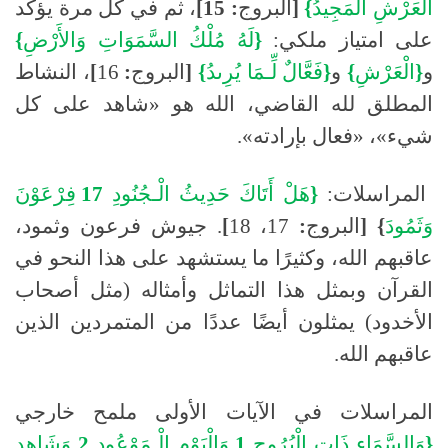
الْعَرْشِ
الْمَجِيدُ
}
[
البروج
: 15]
، ثم في كل مرة يؤكد
على امتياز ملكي:
{
لَهُ
مُلْكُ
السَّمَوَاتِ
وَالأَرْضِ
}
و
{
الْعَرْشِ
}
و
{
فَعَّالٌ
لِّـمَا
يُرِىدُ
}
[
البروج
:
16
]
، النشاط
المطلق لله القاضي، الله هو
«
شاهد على كل
شيء
»
،
«
فعال بإرادته»
.
المراسلات
:
{
هَلْ
أَتَاكَ
حَدِيثُ
الْـجُنُودِ
17
فِرْعَوْنَ
وَثَمُودَ
} [
البروج
:
17،
18
]
.
جيوش فرعون وثمود،
عاقبهم الله، وكثيرًا ما يستشهد على هذا النحو في
القرآن وبمثل هذا التماثل وأمثاله (مثل أصحاب
الأخدود) يمثلون أيضًا عددًا من المتمردين الذين
عاقبهم الله
.
المراسلات في الآيات الأولى ملمح خارجي
{
وَالسَّمَاءِ
ذَاتِ
الْبُرُوجِ
1
وَالْيَوْمِ
الْـمَوْعُودِ
2
وَشَاهِدٍ