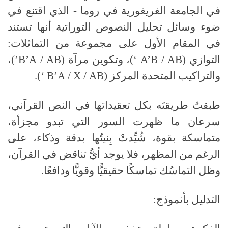
في الجامعة الغريغورية في روما
-
الذي اقتنع في
ضوء وسائل تحليل النصوص التوراتية أنها تستند
في المقام الأول على مجموعة من التماثلات
:
التوازي
(
AB
/
A’B
‘)
، وتكوين مرآة
(
AB
/
B’A
’)
،
والتراكيب المتحدة المركز
(
AB
/
X
/
B’A
‘).
طبقتُ طريقتَه بكل تعقيداتها في النص القرآني،
سرعان ما ظهرت السور التي تبدو مجزأة،
متماسكة بقوة، شُيِّدتْ بِنيتُها بدقة وذكاء، على
الرغم من المظهر، فلا يوجد أيُّ تناقض في القرآن،
وظل التماسُك تماسكًا حقيقيًّا وقويًّا ودافعًا
.
التدليل بأنموذج: