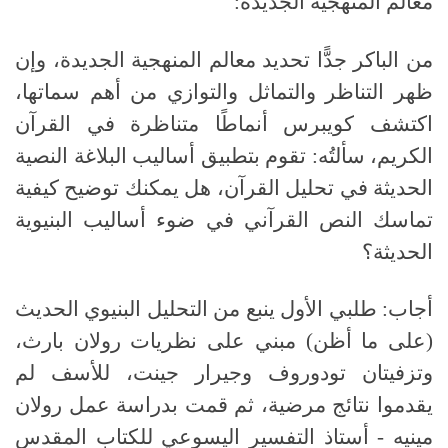
معالم المنهجية الجديدة:
من الباكر جدًّا تحديد معالم المنهجية الجديدة، وإن
ظهر التناظر والتماثل والتوازي من أهم سماتها،
اكتشف كويبرس أنماطًا متناظرة في القرآن
الكريم، سألتُه
:
تقوم بتطبيق أساليب البلاغة النصية
الحديثة في تحليل القرآن، هل يمكنك توضيح كيفية
تماسك النص القرآني في ضوء أساليب البنيوية
الحديثة؟
أجاب
:
طلبي الأول ينبع من التحليل البنيوي الحديث
(
على ما أظن
)
مبني على نظريات رولان بارث،
وتزفيتان تودوروف وجيرار جينت، للأسف لم
يقدموا نتائج مرضية، ثم قمت بدراسة عمل رولان
مينيه
-
أستاذ التفسير اليسوعي للكتاب المقدس