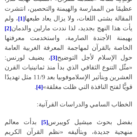
عظيمًا من الممارسة والهيمنة والتحصين، انتشرت
المقالة بشتى اللغات، ولا يزال يعاد طبعها
، ولم
[1]
يأت هذا النهج بجديد، لذا نددت مارلين والدمان
[2]
بهيمنة الأجندة الصارمة، واستخدمت معرفتها
الخاصة بالقرآن لمهاجمة المعرفة الغربية العامة
حول الإسلام لأجل التوضيح
، يضيف لورنس
:
[3]
«مثّل التنوع الثقافي الذي بدأ منذ ثمانينيات القرن
العشرين وبتأثير الإسلاموفوبيا بعد
11/9
مثل تهديدًا
قويًّا لفتح النافذة التي ظلت مغلقة»
.
[4]
الخطاب السامي والدراسات القرآنية:
بفضل بحوث ميشيل كويبرس
بدأت معالم
[5]
منهجية جديدة، وبتأليفه «نظم القرآن الكريم