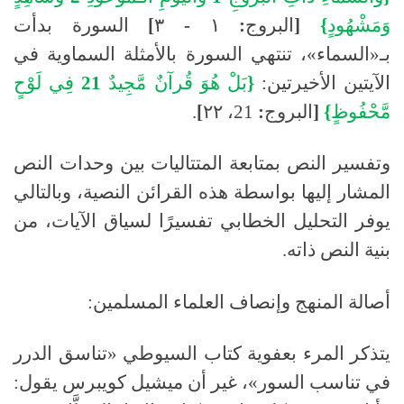
وَمَشْهُودٍ
}
[
البروج
:
١
-
٣
]
السورة بدأت
بـ«السماء»، تنتهي السورة بالأمثلة السماوية في
الآيتين الأخيرتين:
{
بَلْ
هُوَ
قُرآنٌ
مَّجِيدٌ
21
فِي
لَوْحٍ
مَّحْفُوظٍ
}
[
البروج
:
21،
٢٢
]
.
وتفسير النص بمتابعة المتتاليات بين وحدات النص
المشار إليها بواسطة هذه القرائن النصية، وبالتالي
يوفر التحليل الخطابي تفسيرًا لسياق الآيات، من
بنية النص ذاته
.
أصالة المنهج وإنصاف العلماء المسلمين:
يتذكر المرء بعفوية كتاب السيوطي «تناسق الدرر
في تناسب السور»، غير أن ميشيل كويبرس يقول
: