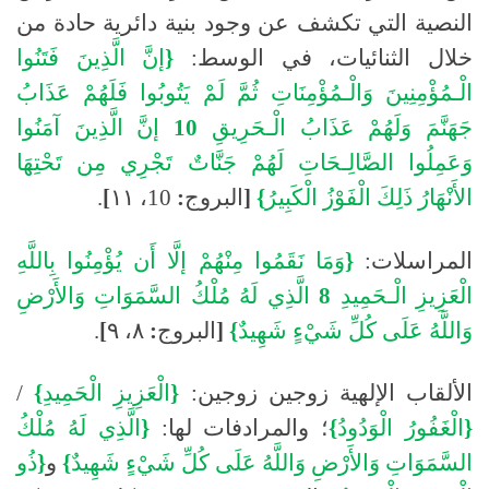
النصية التي تكشف عن وجود بنية دائرية حادة من
خلال الثنائيات، في الوسط:
{
إنَّ
الَّذِينَ
فَتَنُوا
الْـمُؤْمِنِينَ
وَالْـمُؤْمِنَاتِ
ثُمَّ
لَمْ
يَتُوبُوا
فَلَهُمْ
عَذَابُ
جَهَنَّمَ
وَلَهُمْ
عَذَابُ
الْـحَرِيقِ
10
إنَّ
الَّذِينَ
آمَنُوا
وَعَمِلُوا
الصَّالِـحَاتِ
لَهُمْ
جَنَّاتٌ
تَجْرِي
مِن
تَحْتِهَا
الأَنْهَارُ
ذَلِكَ
الْفَوْزُ
الْكَبِيرُ
}
[
البروج
:
10،
١١
]
.
المراسلات:
{
وَمَا
نَقَمُوا
مِنْهُمْ
إلَّا
أَن
يُؤْمِنُوا
بِاللَّهِ
الْعَزِيزِ
الْـحَمِيدِ
8
الَّذِي
لَهُ
مُلْكُ
السَّمَوَاتِ
وَالأَرْضِ
وَاللَّهُ
عَلَى
كُلِّ
شَيْءٍ
شَهِيدٌ
}
[
البروج
:
٨،
٩
]
.
الألقاب الإلهية زوجين زوجين:
{
الْعَزِيزِ
الْحَمِيدِ
}
/
{
الْغَفُورُ
الْوَدُودُ
}
؛ والمرادفات لها:
{
الَّذِي
لَهُ
مُلْكُ
السَّمَوَاتِ
وَالأَرْضِ
وَاللَّهُ
عَلَى
كُلِّ
شَيْءٍ
شَهِيدٌ
}
و
{
ذُو