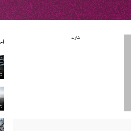
شارك:
أح