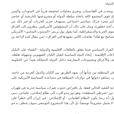
لدولة.
 ويحدث في أفغانستان، وتجري محاولات لتحقيقه قريباً في السودان، واليمن
ق قوى المجتمع كافة باتجاه سلطة الدولة أو مشروعيتها التاريخية أو عناصر
الأمر مجرد حراك سياسي اجتماعي يستهدف تعزيز الحريات أو غير ذلك من
رى أشد خطورة، ويدل على ذلك أن المسؤولين الأمريكيين ينظرون إلى العراق
توى الحرية والديمقراطية، كما يقول بول بريمر «المندوب السامي» الأمريكي
يتسامح مع هكذا نقاشات كالتي نشهدها في العراق». (من مقال كتبه لإذاعة بي
قرار السياسي فيما يتعلق بالعلاقات الإقليمية والدولية - القضاء على التكتل
عات الإقليمية - إيجاد البيئة المناسبة لتقبل الكيان الصهيوني وسهولة تغلغله،
ئف والأعراق ومجموعات المعارضة داخل الدولة المفككة بعيداً عن الحكومة
في المنطقة من شأنها أن تمهد الطريق بين الكيان والدول العربية من ناحية،
ن، يساهم دخولها في توازنات المنطقة في مساعدة السياسية الأمريكية على
اية الفقيه الحالي فقط، بل بافتراض حدوث تغيرات سياسية جذرية في طهران
دور «شرطي المنطقة»، وهو دور يبدو أقرب إلى نظام إصلاحي، علماني، ديني
قول أنه ربما يكون النظام العلماني - أو الإصلاحي - في إيران أكثر خطراً على
نه لا يحمل مشروعاً توسعياً، بل لأن هذا المشروع التوسعي سوف يحظى بدعم