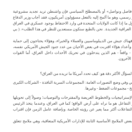
 «فاصل ونواصل» أو بالمصطلح السياسي فإن واشنطن تريد تجديد مشروعية
رسمي، وهو ما ألمح إليه بالفعل مسؤولون أمريكيون، فقد أجاب وزير الدفاع
ول ما إذا كانت الولايات المتحدة في وارد الاحتفاظ بوجود عسكري في العراق
لحكومة العراقية الجديدة.. نحن بالطبع سنكون مستعدين للنظر في هذا الطلب». ( بي
ناك جيش من الديبلوماسيين والعملاء والخبراء، وهؤلاء يحتاجون إلى حماية
وأعداد هؤلاء اقتربت في بعض الأحيان من عدد جنود الجيش الأمريكي نفسه،
واقعاً - هم الذين يتدخلون في تحريك الأحداث داخل العراق، أما القوات
الآخرون.
سؤأل الأكثر دقة هو: كيف تحدد أمريكا ما تريده من العراق؟
سي وفي وضع التصورات العامة: المجموعات السرية النافذة - الشركات الكبرى
لخ - مجموعات الضغط - وغيرها.
 الإستراتيجيات والخطوط العريضة والمقترحات والتوصيات؛ وصولاً إلى تحويلها
 التفاعل هو ما نراه على أرض الواقع؛ كما في العراق، وعندما يتخذ الرئيس
تفاعلات أكثر مما يعبر عن رؤيته الخاصة. وبإضافة عامل الزمن فإن اقتراب
 الملامح الأساسية الثابتة للإدارات الأمريكية المتعاقبة، وهي ملامح تتعلق