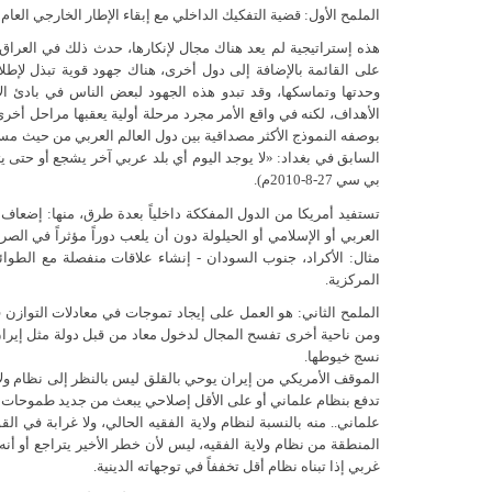
الملمح الأول: قضية التفكيك الداخلي مع إبقاء الإطار الخارجي العام ل
هذه إستراتيجية لم يعد هناك مجال لإنكارها، حدث ذلك في العراق
على القائمة بالإضافة إلى دول أخرى، هناك جهود قوية تبذل لإطلا
وحدتها وتماسكها، وقد تبدو هذه الجهود لبعض الناس في بادئ 
الأهداف، لكنه في واقع الأمر مجرد مرحلة أولية يعقبها مراحل أخ
بوصفه النموذج الأكثر مصداقية بين دول العالم العربي من حيث مس
السابق في بغداد: «لا يوجد اليوم أي بلد عربي آخر يشجع أو حتى 
بي سي 27-8-2010م).
تستفيد أمريكا من الدول المفككة داخلياً بعدة طرق، منها: إضعاف ال
العربي أو الإسلامي أو الحيلولة دون أن يلعب دوراً مؤثراً في الصرا
مثال: الأكراد، جنوب السودان - إنشاء علاقات منفصلة مع الطوا
المركزية.
الملمح الثاني: هو العمل على إيجاد تموجات في معادلات التوازن 
ومن ناحية أخرى تفسح المجال لدخول معاد من قبل دولة مثل إيرا
نسج خيوطها.
الموقف الأمريكي من إيران يوحي بالقلق ليس بالنظر إلى نظام ول
تدفع بنظام علماني أو على الأقل إصلاحي يبعث من جديد طموحات 
علماني.. منه بالنسبة لنظام ولاية الفقيه الحالي، ولا غرابة في ال
المنطقة من نظام ولاية الفقيه، ليس لأن خطر الأخير يتراجع أو أ
غربي إذا تبناه نظام أقل تخففاً في توجهاته الدينية.