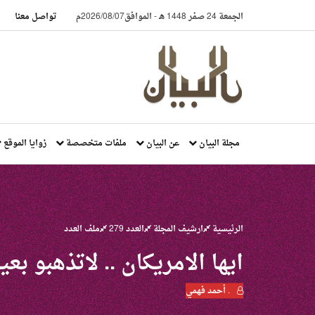
الجمعة 24 صفر 1448 هـ
-
الموافق2026/08/07م
تواصل معنا
مجلة البيان
عن البيان
ملفات متخصصة
زوايا الموقع
الرئيسية
ارشيف المجلة
العدد 279
ملف العدد
ايها الامريكان .. لاتذهبو بعي
. أحمد فهمي