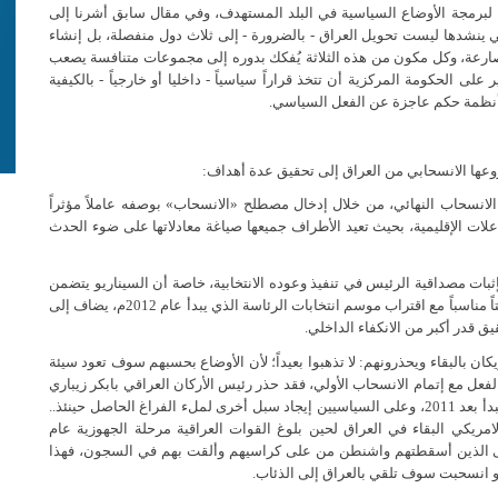
يثة لبرمجة الأوضاع السياسية في البلد المستهدف، وفي مقال سابق أشرنا إلى
ينشدها ليست تحويل العراق - بالضرورة - إلى ثلاث دول منفصلة، بل إنشاء
ارعة، وكل مكون من هذه الثلاثة يُفكك بدوره إلى مجموعات متنافسة يصعب
على الحكومة المركزية أن تتخذ قراراً سياسياً - داخليا أو خارجياً - بالكيفية
 أنظمة حكم عاجزة عن الفعل السياسي.
شروعها الانسحابي من العراق إلى تحقيق عدة أهداف:
 الانسحاب النهائي، من خلال إدخال مصطلح «الانسحاب» بوصفه عاملاً مؤثراً
علات الإقليمية، بحيث تعيد الأطراف جميعها صياغة معادلاتها على ضوء الحدث
ثبات مصداقية الرئيس في تنفيذ وعوده الانتخابية، خاصة أن السيناريو يتضمن
احتفالية أخرى نهاية العام القادم بإتمام الانسحاب، وهي تحمل توقيتاً مناسباً مع اقتراب موسم انتخابات الرئاسة الذي يبدأ عام 2012م، يضاف إلى
قيق قدر أكبر من الانكفاء الداخلي.
يكان بالبقاء ويحذرونهم: لا تذهبوا بعيداً؛ لأن الأوضاع بحسبهم سوف تعود سيئة
بالفعل مع إتمام الانسحاب الأولي، فقد حذر رئيس الأركان العراقي بابكر زيباري
من أن الخطر الحقيقي سيبدأ بعد عام 2011م فقال: (المشاكل ستبدأ بعد 2011، وعلى السياسيين إيجاد سبل أخرى لملء الفراغ الحاصل حينئذ..
يكي البقاء في العراق لحين بلوغ القوات العراقية مرحلة الجهوزية عام
 القناعة غزت عقول حتى الذين أسقطتهم واشنطن من على كراسيهم وألقت بهم في السجون، فهذا
و انسحبت سوف تلقي بالعراق إلى الذئاب.