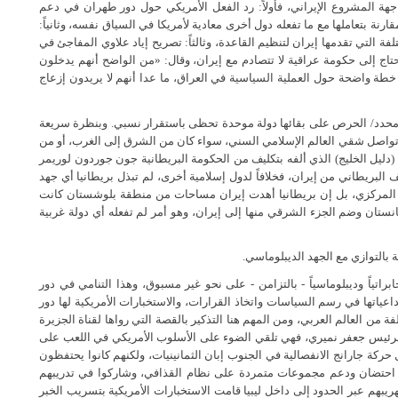
هة المشروع الإيراني، فأولاً: رد الفعل الأمريكي حول دور طهران في دعم
ارنة بتعاملها مع ما تفعله دول أخرى معادية لأمريكا في السياق نفسه، وثانياً:
فة التي تقدمها إيران لتنظيم القاعدة، وثالثاً: تصريح إياد علاوي المفاجئ في
اج إلى حكومة عراقية لا تتصادم مع إيران، وقال: «من الواضح أنهم يدخلون
 خطة واضحة حول العملية السياسية في العراق، ما عدا أنهم لا يريدون إزعاج
ت محدد/ الحرص على بقائها دولة موحدة تحظى باستقرار نسبي. وبنظرة سريعة
تواصل شقي العالم الإسلامي السني، سواء كان من الشرق إلى الغرب، أو من
دليل الخليج) الذي ألفه بتكليف من الحكومة البريطانية جون جوردون لوريمر
لبريطاني من إيران، فخلافاً لدول إسلامية أخرى، لم تبذل بريطانيا أي جهد
 المركزي، بل إن بريطانيا أهدت إيران مساحات من منطقة بلوشستان كانت
ستان وضم الجزء الشرقي منها إلى إيران، وهو أمر لم تفعله أي دولة غربية
ة بالتوازي مع الجهد الديبلوماسي.
ابراتياً وديبلوماسياً - بالتزامن - على نحو غير مسبوق، وهذا التنامي في دور
اعياتها في رسم السياسات واتخاذ القرارات، والاستخبارات الأمريكية لها دور
من العالم العربي، ومن المهم هنا التذكير بالقصة التي رواها لقناة الجزيرة
الرئيس جعفر نميري، فهي تلقي الضوء على الأسلوب الأمريكي في اللعب على
حركة جارانج الانفصالية في الجنوب إبان الثمانينيات، ولكنهم كانوا يحتفظون
 احتضان ودعم مجموعات متمردة على نظام القذافي، وشاركوا في تدريبهم
يبهم عبر الحدود إلى داخل ليبيا قامت الاستخبارات الأمريكية بتسريب الخبر