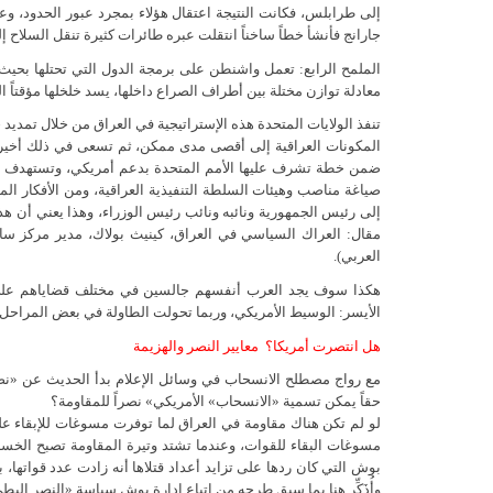
إلى طرابلس، فكانت النتيجة اعتقال هؤلاء بمجرد عبور الحدود، وعن
جارانج فأنشأ خطاً ساخناً انتقلت عبره طائرات كثيرة تنقل السلاح إلى الج
الملمح الرابع: تعمل واشنطن على برمجة الدول التي تحتلها بحيث 
معادلة توازن مختلة بين أطراف الصراع داخلها، يسد خلخلها مؤقتاً ال
تنفذ الولايات المتحدة هذه الإستراتيجية في العراق من خلال تمدي
المكونات العراقية إلى أقصى مدى ممكن، ثم تسعى في ذلك أخيراً
ضمن خطة تشرف عليها الأمم المتحدة بدعم أمريكي، وتستهدف حشد
صياغة مناصب وهيئات السلطة التنفيذية العراقية، ومن الأفكار ا
إلى رئيس الجمهورية ونائبه ونائب رئيس الوزراء، وهذا يعني أن
العربي).
هكذا سوف يجد العرب أنفسهم جالسين في مختلف قضاياهم على طا
الأيسر: الوسيط الأمريكي، وربما تحولت الطاولة في بعض المراحل ال
هل انتصرت أمريكا؟ معايير النصر والهزيمة
مع رواج مصطلح الانسحاب في وسائل الإعلام بدأ الحديث عن «نصر»
حقاً يمكن تسمية «الانسحاب» الأمريكي» نصراً للمقاومة؟
لو لم تكن هناك مقاومة في العراق لما توفرت مسوغات للإبقاء ع
مسوغات البقاء للقوات، وعندما تشتد وتيرة المقاومة تصبح الخسائ
بوش التي كان ردها على تزايد أعداد قتلاها أنه زادت عدد قواتها، ب
وأُذَكِّر هنا بما سبق طرحه من اتباع إدارة بوش سياسة «النصر البط