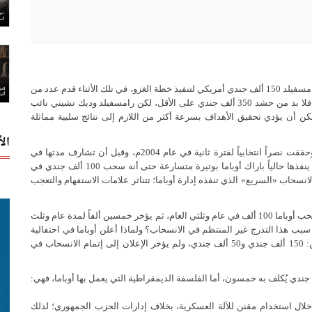
عندما اتخذ جورج بوش قرار غزو العراق أرسل وزير دفاعه دونالد رامسفيلد 150 ألف جندي أمريكي لتنفيذ خطة الغزو، في تلك الأثناء قدم عدد من
الخبراء نصيحة مهمة للبيت الأبيض: إذا أردتم تحقيق «نصر سريع» فلا بد من حشد 350 ألف جندي على الأقل، لكن رامسفيلد وديك تشيني نائب
ن أن يؤدي تحقيق الأهداف بسرعة أكثر من اللازم إلى نتائج سلبية مماثلة
ال
تدبرت إدارة بوش - تشيني أمرها جيداً مع الرأي العام الأمريكي وحققت نصراً انتخابياً لفترة ثانية في عام 2004م، وقبل أن تشارف مدتها في
البيت الأبيض على الانتهاء وضعت خطة الانسحاب من العراق التي ينفذها حالياً باراك أوباما بوتيرة متسارعة حتى أنه سحب 100 ألف جندي في
نسحاب «السريع» الذي تنفذه إدارة أوباما؛ تتناثر علامات الاستفهام والتعجب
علامة الاستفهام الأولى تتعلق بتوقيت الانسحاب ومعدلاته: لماذا يسحب أوباما 100 ألف في عام وثلثي العام، ثم يؤخر خمسين ألفاً لمدة عام وثلث
نسحاب النهائي؟ ما سبب هذا التدرج غير المنتظم في الانسحاب؟ ولماذا أعلن أوباما في احتفالية
دعائية عن انتهاء عملية الحرية في العراق في النقطة الفاصلة بين: 150 ألف جندي و50 ألف جندي، ولم يؤخر الإعلان إلى إتمام الانسحاب في
جندي يُكلف به خمسون، أما الفلسفة الديمقراطية التي يعمل بها أوباما، فهي:
لال استخدام مقنن للآلة العسكرية، بخلاف إدارات الحزب الجمهوري؛ لذلك