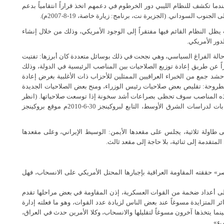
دما تكشف للنظام الليبي دور الخرطوم في دعمهم اتخذ قراراً انتقامياً بدعم
نوب السوداني. (الجزيرة نت، برنامج: زيارة خاصة، 19-8-2007م).
يظل النظام القائم فيها مفتقراً إلى الوجود الأمريكي، وذلك من خلال إنشاء
دور الأمريكي.
د حالة الفراغ السياسي، وهي نجحت في ذلك بوسائل متعددة كان أبرزها: تفتيت
 عن طريق إعادة توزيع الصلاحيات بين المناصب الرئيسية في الدولة، وذلك
 جمع من الخبراء العراقيين الممثلين للأحزاب ذات الأغلبية بغرض إعادة
لمطروحة: تقليص بعض صلاحيات رئيس الوزراء، ومنح بعض الصلاحيات الجديدة
 هذه المناصب سوف تحظى بصراعات أشد سخونة إذا توسعت صلاحياتها. (انظر
مقال: العراك السياسي في العراق، كينيث بولاك، مدير مركز سابات لدراسات الشرق الأوسط، التابع لبروكينجز 30-6-2010م موقع بروكينجز
ولة ثلاثية، يجلس على مقعدها الأيمن: الوسيط الإيراني، وعلى مقعدها
متقدمة إلى ثنائية، بلا حاجة إلى مقعد ثالث.
 حققته المقاومة العراقية بإجبارها المحتل الأمريكي على الانسحاب، فهل
لى أعداد ضخمة من القوات العسكرية، إذن المقاومة في بعض مراحلها تقدم
ر المتزايدة مسوغاً عند بعض الناس لزيادة عدد القوات، وهو ما فعلته إدارة
ينما يتخذها آخرون مسوغاً لتقليلها والانسحاب، وكلا الأمرين حدث في العراق،
يء».