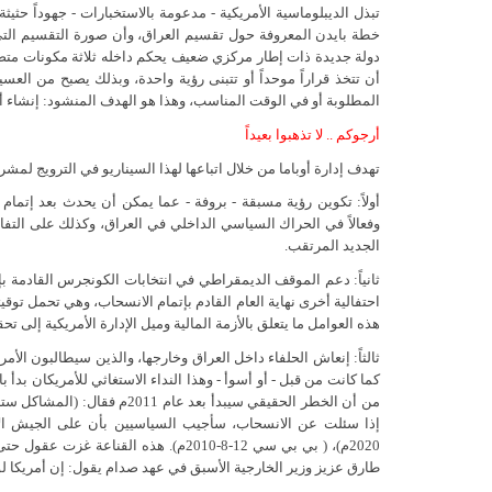
تبذل الديبلوماسية الأمريكية - مدعومة بالاستخبارات - جهوداً حث
خطة بايدن المعروفة حول تقسيم العراق، وأن صورة التقسيم التي 
دولة جديدة ذات إطار مركزي ضعيف يحكم داخله ثلاثة مكونات متص
أن تتخذ قراراً موحداً أو تتبنى رؤية واحدة، وبذلك يصبح من العسير 
المطلوبة أو في الوقت المناسب، وهذا هو الهدف المنشود: إنشاء
أرجوكم .. لا تذهبوا بعيداً
تهدف إدارة أوباما من خلال اتباعها لهذا السيناريو في الترويج لم
أولاً: تكوين رؤية مسبقة - بروفة - عما يمكن أن يحدث بعد إتمام
وفعالاً في الحراك السياسي الداخلي في العراق، وكذلك على التفا
الجديد المرتقب.
ثانياً: دعم الموقف الديمقراطي في انتخابات الكونجرس القادمة بإ
هذه العوامل ما يتعلق بالأزمة المالية وميل الإدارة الأمريكية إلى تح
ثالثاً: إنعاش الحلفاء داخل العراق وخارجها، والذين سيطالبون الأمر
كما كانت من قبل - أو أسوأ - وهذا النداء الاستغاثي للأمريكان بدأ 
إذا سئلت عن الانسحاب، سأجيب السياسيين بأن على الجيش الامر
2020م)، ( بي بي سي 12-8-2010م). هذه
طارق عزيز وزير الخارجية الأسبق في عهد صدام يقول: إن أمريكا ل