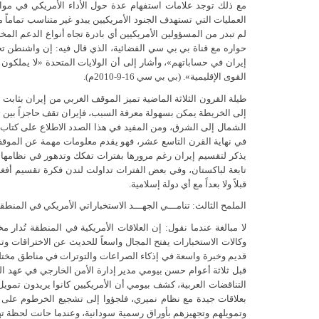
مع ذلك توجد علامات استفهام عدة حول الأداء الأمريكي في مواج
العمليات التي تستهدف الجنود الأمريكيين يبدو غير متناسب تماماً مق
لم تبدر من المسؤولين الأمريكيين أي بادرة تجاه أنواع الدعم المختل
حواره مع قناة بي بي سي الفضائية، الذي قال فيه: إن واشنطن تحت
إيران في حساباتهم»، وأشار إلى أن الولايات المتحدة «لا يملكون
القوى الإقليمية». (بي بي سي 16-9-2010م).
طيلة القرون الثلاثة الماضية تميز الموقف الغربي من إيران بثاب
إلى الخريطة يمكن بسهولة معرفة السبب، فإيران تقف حاجزاً بين 
الشمال إلى الشرق، ومن المفيد في هذا الصدد الاطلاع على كتاب (
في نهاية القرن التاسع عشر، فهو يقدم معلومات مهمة عن الموقف ا
يذكر لتقسيم إيران رغم مرورها بفترات تفكك وتدهور في نظامها
تابعة لباكستان، وفي بعض الفترات تداولت لندن فكرة تقسيم أفغان
قبلاً ولا بعداً مع أي دولة إسلامية.
الملمح الثالث: تنامـــي الجهـــد الاستخباراتي الأمريكي في المنطق
لا مبالغة عندما نقول: إن العلاقات الأمريكية في المنطقة تُدار مخ
وكالات الاستخبارات يفتح المجال واسعاً للحديث عن الاختراقات وتد
قديم وخبرة واسعة في إذكاء الصراعات والتوترات في مناطق مختلفة 
قبل ثلاثة أعوام حسن بيومي مدير إدارة الأمن الخارجي في عهد 
التناقضات العربية، كشف بيومي أن الأمريكيين كانوا يريدون تمويل 
بعلاقات جيدة مع نظام نميري، فلجؤوا إلى تشجيع الخرطوم على
وتمويلهم وتجهيزهم بأوراق رسمية سودانية، وعندما حانت لحظة تهر