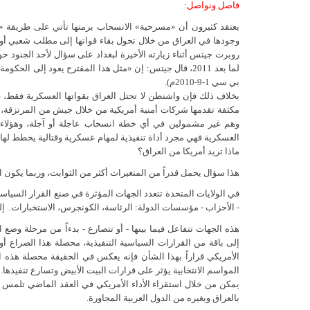
فاصل ونواصل:
يعتقد كثيرون أن «مسرحية» الانسحاب برمتها تأتي على طريقة
وجودها في العراق من خلال تحول بقاء قواتها إلى مطلب شعبي أو 
روبرت جيتس أثناء زيارته الأخيرة لبغداد على سؤال لأحد الجنود ح
لما بعد 2011، قال جيتس: إن «مثل هذا المقترح يعود إلى ا
بي سي 1-9-2010م).
بخلاف ذلك فإن واشنطن لا تحتل العراق بقواتها العسكرية فقط، فه
مكثفة تقدمها شركات أمنية أمريكية من خلال جيش من المرتزقة، 
وهم غير مشمولين في أي خطة انسحاب عاجلة أو آجلة، وهؤلاء - 
العسكرية فهي مجرد أداة تنفيذية لمهام عسكرية وقتالية يخطط لها 
ماذا تريد أمريكا من العراق؟
هذا سؤال يحمل قدراً من المتغيرات أكثر من الثوابت، وربما يكون ال
في الولايات المتحدة تتعدد الجهات المؤثرة في صنع القرار السيا
- الأحزاب - مؤسسات الدولة: الرئاسة، الكونجرس، الاستخبارات.. إ
هذه الجهات تتفاعل فيما بينها - أو تتصارع - بدءاً من مرحلة وضع
إلى باقة من القرارات السياسية التنفيذية، محصلة هذا الصراع أو
الأمريكي قراراً بهذا الشأن فإنه يعكس في الحقيقة محصلة هذه ال
المواسم الانتخابية يؤثر على قرارات البيت الأبيض وتسارع تنفيذها.
يمكن من خلال استقراء الأداء الأمريكي في العقد الماضي تلمس بعض
بالعراق وبغيره من الدول العربية المجاورة.