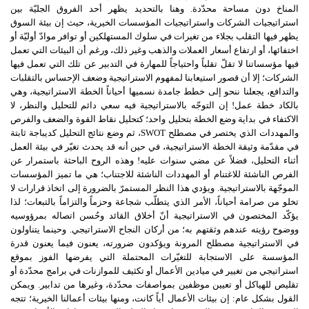
المناخ دون مساحة محدّدة. وهنا بالتحديد يظهر أحد الفروق الجليّة بين
استراتيجيات الشركات واستراتيجيات المؤسسات الخيرية، حيث إن بيئة السوق
يظهر فيها التقلب بجلاء من تغيرات في سلوك المستهلكين أو توافر موادّ أوليّة أو
اختفائها، أو ارتفاع أسعار العملات والذهب وغير ذلك، ورغم أن البيئات التي تعمل
فيها مؤسساتنا لا تقلّ تقلباً واحتياجاً للمهارة في التدبير عن تلك التي تعمل فيها
الشركات؛ إلا أن قصور استيعابنا لمفهوم الاستراتيجية وضعف الإحساس بالتقلبات
والتدافع، يجعلنا ننحو إلى خطط جامدة نسميها أحياناً الخطة الاستراتيجية، وهي
بالكاد خطة عمل! إن التوجّه بالاستراتيجية فيه سعي دائم للتحليل والنظر، لا
الاكتفاء في بداية وضع الخطة بتحليل واحد؛ كتحليل نقاط القوة والضعف والفرص
والمهددات الذي يختصر في مصطلح
SWOT
، ثم وضع نتائج التحليل كديباجة ثابتة
في مقدّمة وثيقة الخطة الاستراتيجية، في حين أنه قد يحدث تغيّر في بيئة العمل
أثناء التحليل، فضلاً عن مضي سنوات عليه! وهذه الروح الباحثة باستمرار عن
الفرص الناشئة للاغتنام أو المهددات الناشئة للاجتناب؛ هي ما تميز المؤسسات
الموجّهة بالاستراتيجية. ويؤدي هذا النظر المستمرّ بالضرورة إلى اتخاذ قرارات لا
تخلو من صرامة أحياناً، الأمر الذي يتطلّب شجاعة وحزماً والتزاماً بالتبعات؛ لذا
يؤكّد المختصون في الاستراتيجية أنّ أخلاق القائد وحُسن اتصاله بمرؤوسيه
ووضوح رؤيته عندهم وثقتهم به؛ من أركان النجاح الاستراتيجي. وحينما يتناولون
في الاستراتيجية مصطلح المرونة ويؤكدون ضرورته، يعنون فيما يعنون قدرة
المؤسسة على الاستجابة للتغيّرات المحتملة التي يفرضها الفوز بموقع
استراتيجي من تغيير في ميادين الأعمال أو تكثيف للموازنات في برامج محدّدة أو
تقليص للهياكل أو تعيين موظفين بمواصفات محدّدة، وغيرها من تدابير. ويمكن
القول بشكل عام: إن بيئات الأعمال أياً كانت، ومنها بيئات أعمالنا الخيرية؛ تتجه