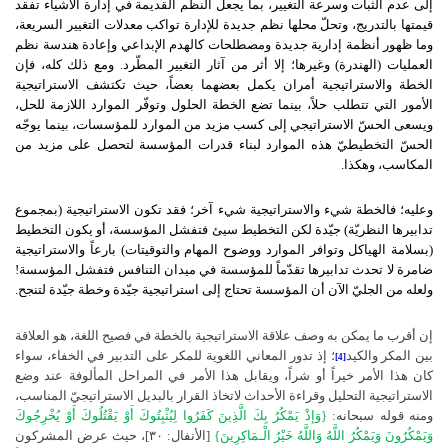
إلى عدم الثبات وسرعة التغيير، بما يجعل النظم القديمة في إدارة الأشياء تفقد
قيمتها بالتدريج، وتحلّ محلها نظم جديدة للإدارة تواكب معدلات التغيير السريعة،
وما ظهور أنظمة إدارية جديدة ومصطلحات كالهدم الإبداعي وإعادة هندسة نظم
العمليات (الهندرة) وغيرها؛ إلا أثر من آثار التغيير المطّرد. ومع ذلك كله، فإن
الخطة والاستراتيجية أمران يكمل بعضهما بعضاً، حيث تكتشف الاستراتيجية
الأمور التي تتطلب حلاً، بينما تضع الخطة الحلول وتوفّر الموارد اللازمة للحل،
ويسعى الحسّ الاستراتيجي إلى كسب مزيد من الموارد للمؤسسات، بينما يوجّه
الحسّ التخطيطيّ هذه الموارد لبناء قدرات المؤسسة لتحصل على مزيد من
المكاسب، وهكذا.
وعليه؛ فالخطة شيء والاستراتيجية شيء آخر؛ فقد تكون الاستراتيجية (بمجموع
تدابيرها النظريّة) جيّدة لكن التخطيط سيئ فتفشل المؤسسة، أو يكون التخطيط
(بسلامة الهياكل وتوافر الموارد ووضوح المهام والتوقيتات) بارعاً والاستراتيجية
ضامرة لا تحدث تدابيرها تقدّماً للمؤسسة في ميدان التنافس فتفشل المؤسسة!
ولعله من الجليّ الآن أن المؤسسة تحتاج إلى استراتيجية جيّدة وخطة جيّدة لتنجح.
إن أقرب ما يمكن به وصف علاقة الاستراتيجية بالخطة في فصيح اللغة، هو العلاقة
بين المكر والكيد
؛ إذ تدور المعاني اللغوية للمكر على التدبير في الخفاء، سواء
[4]
كان هذا الأمر خيراً أو شراً، ويقابل هذا الأمر في المراحل المألوفة عند وضع
الاستراتيجية التحليل وقراءة الأحداث لاتخاذ القرار بالبديل الاستراتيجيّ المناسب،
ومنه قوله سبحانه:
{وَإذْ يَمْكُرُ بِكَ الَّذِينَ كَفَرُوا لِيُثْبِتُوكَ أَوْ يَقْتُلُوكَ أَوْ يُخْرِجُوكَ
وَيَمْكُرُونَ وَيَمْكُرُ اللَّهُ وَاللَّهُ خَيْرُ الْـمَاكِرِينَ}
[الأنفال: ٣٠]،
حيث عرض المشركون