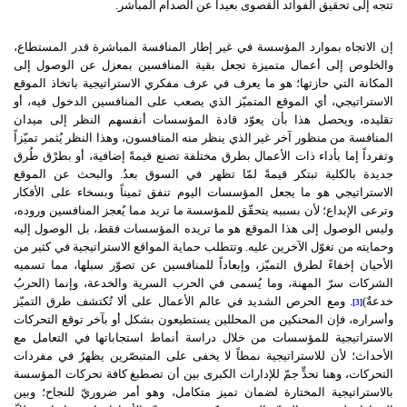
تتجه إلى تحقيق الفوائد القصوى بعيداً عن الصدام المباشر.
إن الاتجاه بموارد المؤسسة في غير إطار المنافسة المباشرة قدر المستطاع،
والخلوص إلى أعمال متميزة تجعل بقية المنافسين بمعزل عن الوصول إلى
المكانة التي حازتها؛ هو ما يعرف في عرف مفكري الاستراتيجية باتخاذ الموقع
الاستراتيجي، أي الموقع المتميّز الذي يصعب على المنافسين الدخول فيه، أو
تقليده، ويحصل هذا بأن يعوّد قادة المؤسسات أنفسهم النظر إلى ميدان
المنافسة من منظور آخر غير الذي ينظر منه المنافسون، وهذا النظر يُثمر تميّزاً
وتفرداً إما بأداء ذات الأعمال بطرق مختلفة تصنع قيمةً إضافية، أو بطرْق طُرق
جديدة بالكلية تبتكر قيمةً لمّا تظهر في السوق بعدُ. والبحث عن الموقع
الاستراتيجي هو ما يجعل المؤسسات اليوم تنفق ثميناً وبسخاء على الأفكار
وترعى الإبداع؛ لأن بسببه يتحقّق للمؤسسة ما تريد مما يُعجز المنافسين وروده،
وليس الوصول إلى هذا الموقع هو ما تريده المؤسسات فقط، بل الوصول إليه
وحمايته من تغوّل الآخرين عليه. وتتطلب حماية المواقع الاستراتيجية في كثير من
الأحيان إخفاءً لطرق التميّز، وإبعاداً للمنافسين عن تصوّر سبلها، مما تسميه
الشركات سرّ المهنة، وما يُسمى في الحرب السرية والخدعة، وإنما (الحربُ
خدعةٌ)
. ومع الحرص الشديد في عالم الأعمال على ألا تُكتشف طرق التميّز
[3]
وأسراره، فإن المحنكين من المحللين يستطيعون بشكل أو بآخر توقع التحركات
الاستراتيجية للمؤسسات من خلال دراسة أنماط استجاباتها في التعامل مع
الأحداث؛ لأن للاستراتيجية نمطاً لا يخفى على المتبصّرين يظهرُ في مفردات
التحركات، وهنا تحدٍّ جمّ للإدارات الكبرى بين أن تصطبغ كافة تحركات المؤسسة
بالاستراتيجية المختارة لضمان تميز متكامل، وهو أمر ضروريّ للنجاح؛ وبين