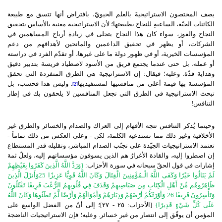
يصف المختصون الاستراتيجيةَ بالعلم الحيويّ، بافتراض أنها تتسق مع طبيعة
الكائنات الحيّة، الساعيةِ للنجاح بطبيعتها؛ لأن الاستراتيجية معنية بالأساس بتحقيق
النجاح والفوز، سواء كان هذا النجاح يتجلى في زيادة أرباح المساهمين في
الشركات، أو يظهر في تحقيق الداعمين والمانحين لأهدافهم من دعم
المؤسسات الخيرية، أو في ظهور دولة ما على غيرها، أو تقدّم الفرد في دراسته
أو عمله، بل حتى عندما يجتمع فريق من الأسود لاصطياد فريسة بتدبير دقيق
وهداية فذّة. وعليه؛ فيقال: إن الاستراتيجية هي الطرق المتفردة التي تحقق
المؤسسة بها قيمة أعلى من منافسيها لمستفيديها
. وليس هذا فحسب، بل
[2]
تبحث الاستراتيجية في الطرق التي تجعل المنافسين لا يلحقون بك في إطار
التنافس!
وحينما يُذكر التنافس تتجه الأفهام إلى العراك والصدام والخسائر والطرق غير
الأخلاقية وغير ذلك مما تستدعيه الكلمة، لكن - وعلى العكس من ذلك تماماً -
تعتمد الاستراتيجيات الجيّدة على تجنّب الصدام المباشر، وتقليله قدر المستطاع
إن اضطروا إليه، والقادة الأغرارُ هم الذين يسوقون مؤسساتهم إليه، ولعلّ ثمة
إشارات في قول الحقّ سبحانه في سورة الأحزاب:
{وَرَدَّ اللَّهُ الَّذِينَ كَفَرُوا بِغَيْظِهِمْ
لَمْ يَنَالُوا خَيْرًا وَكَفَى اللَّهُ الْـمُؤْمِنِينَ الْقِتَالَ وَكَانَ اللَّهُ قَوِيًّا عَزِيزًا 25وَأَنزَلَ الَّذِينَ
ظَاهَرُوهُم مِّنْ أَهْلِ الْكِتَابِ مِن صَيَاصِيهِمْ وَقَذَفَ فِي قُلُوبِهِمُ الرُّعْبَ فَرِيقًا تَقْتُلُونَ
وَتَأْسِرُونَ فَرِيقًا 26 وَأَوْرَثَكُمْ أَرْضَهُمْ وَدِيَارَهُمْ وَأَمْوَالَهُمْ وَأَرْضًا لَّمْ تَطَئُوهَا وَكَانَ اللَّهُ
عَلَى كُلِّ شَيْءٍ قَدِيرًا}
[الأحزاب: ٢٥ - ٢٧]؛
إلى أنّ من الفضل الواسع على
المؤمن أن يوفّق إلى انتصار من غير خسائر. وعليه؛ فإن الاستراتيجيات الناضجة