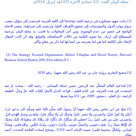
:: مجلة البيان العدد
322 جمادى الآخرة 1435هـ، إبريل
2014م.
[1] بذلت جهود مشكورة في ترجمة كلمة
Strategy
إلى اللغة العربية، فترجمت إلى سوْق، بمعنى
سوق موارد الدول والمؤسسات إلى تحقيق الأهداف العليا، وترجمت إلى صراطية، بمعنى الاتجاه
الواضح في خضم من عدم الوضوح، ومن آخر المحاولات ما قامت به مجلة البيان بترجمة
المصطلح إلى ارتياد، بما تحويه الكلمة من دلالات الاستكشاف والتوقع، وقد آثر كاتب المقال
الإبقاء على الكلمة كما هي لما يفترضه من اتساعها لما ذكر من معانٍ وأكثر.
[2]
The Strategy Focused Organization
,
Robert S
.
Kaplan and Dived Norton
,
Harvard
Business School
,
Boston
,2001,
First
edition
,
P
: 2.
[3] صحيح البخاري برواية جابر بن عبد الله رضي الله عنهما، برقم
3030.
[4] للداعية العالم المفكّر عبد الرحمن حسن حبنكة الميداني
–
رحمه الله
-
مبحث ثرّ منه
استفدت في هذه الجزئية، في كتابه القيّم
:
قواعد التدبّر الأمثل لكتاب الله عزّ وجلّ، الطبعة
الرابعة، دار القلم
-
دمشق،
2009
، ص
: 453
وما بعدها
.
[5] صحّ عن ابن عباس رضي الله عنهما أنَّ رسولَ اللهِ صلَّى اللهُ عليهِ وسلَّمَ كان يدعو
: (
رَبّ
أَعِنّي ولا تُعِنْ عليَّ، وانصرني ولا تنصر عليَّ، وامكَرْ لي ولا تمكُرْ عليّ، واهدني ويَسرْ الهُدَى إليَّ،
وانصرني على من بَغَى عليَّ، ربّ اجعلني لك شكَّارًا، لك ذكَّارًا، لك رهَّابًا، لك مطواعًا، إليك مخبتًا،
لك أوَّاهًا منيبًا، ربّ تقبل دعوتي، واغسلْ حوبتي، وأَجِبْ دعوتي، وثَبتْ حُجَّتِي، واهْدِ قلبي، وسَدّدْ
لساني، واسْلُلْ سخيمةَ قلبي
)
مسند الإمام أحمد
3/310
، وصحح إسناده العلامة المحدث أحمد
شاكر
.