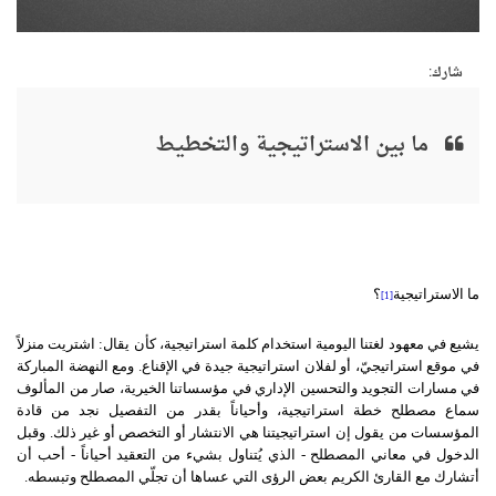
شارك:
ما بين الاستراتيجية والتخطيط
ما الاستراتيجية
؟
[1]
يشيع في معهود لغتنا اليومية استخدام كلمة استراتيجية، كأن يقال: اشتريت منزلاً
في موقع استراتيجيّ، أو لفلان استراتيجية جيدة في الإقناع. ومع النهضة المباركة
في مسارات التجويد والتحسين الإداري في مؤسساتنا الخيرية، صار من المألوف
سماع مصطلح خطة استراتيجية، وأحياناً بقدر من التفصيل نجد من قادة
المؤسسات من يقول إن استراتيجيتنا هي الانتشار أو التخصص أو غير ذلك. وقبل
الدخول في معاني المصطلح - الذي يُتناول بشيء من التعقيد أحياناً - أحب أن
أتشارك مع القارئ الكريم بعض الرؤى التي عساها أن تجلّي المصطلح وتبسطه.