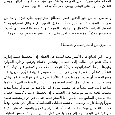
الحفاظ على سرية التميّز الذي قد يكتشف من تتبّع الأنماط واستقرائها.. ويظلّ
النقصُ مستولياً على البشر، ويبقى الأمر دقّه وجله لله الكبير المتعال.
والحاصل أنه من غير الدقيق قصر مصطلح استراتيجية على تحرّك واحد من
تحركات المؤسسة، أو تدبير محدّد لتحقيق التميّز، بل لا يقال استراتيجية إلا
لمجمل التدابير والأعمال والتوجّهات المنهجية والفكرية والقيميّة التي تُحدث
بمجموعها تقدّماً للمؤسسة – أو الفرد - في بيئة التنافس بعد عونٍ من الله ومدّ.
ما الفرق بين الاستراتيجية والتخطيط؟
وعلى غير الشائع فإن الاستراتيجية ليست هي الخطة! إن التخطيط عملية إداريةٌ
داخليّة تنحو في الغالب إلى التصميم وتنظيم الأشياء وترتيبها وإدارة الموارد
وغيرها، بينما الاستراتيجية خارجيّةٌ تتوجه بالملاحظة والاستقراء والتوقّع أثناء
التقدّم. كما أن التخطيط يعمل في البيئات المسيطر عليها، لذا يُرى ضرورياً عند
وضع الخطط أن تحدّد الموازنات سلفاً والأشخاص في المواقع الوظيفية والهياكل
وغير ذلك، بينما مجال عمل الاستراتيجية هو البيئات غير المتوقعة التي لا تحكمها
قواعد ثابتة، حيث تنشأ فرص تتطلب مواردَ غير ما رُصد من قبل، أو ينشأ تهديد
يتطلب تلافيه تدابير لم توضع في الحسبان. إن تخطيط الأعمال كاسمه: خطيّ،
متتال، يغذي السابق منه اللاحق، أما الاستراتيجية فتعمل في دوائر منحنية، تصعد
طوراً وتهبط تارات. ويمكننا أن نشبه عمليات التخطيط كالقطار الذي يتحرك وفقاً
لامتداد القضبان ويقف حالما تقف، أما الاستراتيجية فهي بالضبط كمسار سفينة
شراعية في البحر تتجه إلى وجهتها من خلال حُسن استجابة طاقمها لتقلبات