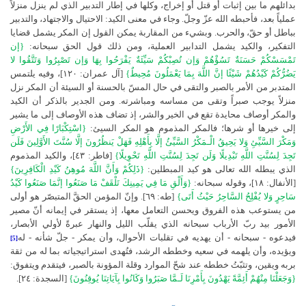
بدائلهم ما بين إثبات أو قتل أو إخراج، وكلها في إطار التدبير الذي لم ينزل منزلاً
عملياً بعد، فأحبطه الله عزّ وجلّ. وجاء في معنى الكيد: الاحتيال والاجتهاد، والتدبير
بباطل أو حقّ، والحرب. وبشيء من المقاربة يمكن القول إن المكر يشمل قضايا
التفكير، والكيد يشمل التدابير العملية، ومن ذلك قول الحق سبحانه:
{إن
تَمْسَسْكُمْ حَسَنَةٌ تَسُؤْهُمْ وَإن تُصِبْكُمْ سَيِّئَةٌ يَفْرَحُوا بِهَا وَإن تَصْبِرُوا وَتَتَّقُوا لا
يَضُرُّكُمْ كَيْدُهُمْ شَيْئًا إنَّ اللَّهَ بِمَا يَعْمَلُونَ مُحِيطٌ}
[آل عمران: ١٢٠]،
وفيه يلتمس
المتدبر من الأمر بالصبر والتقى في حال المسّ بالحسنة أو السيئة أن المكر نزل
منزلاً يوجب صبراً وتقى من مساسه ومباشرته. ومن الجدير بالذكر أن الكيد
والمكر أوصاف محايدة تقع في الخير والشر، إذ تضاف هذه الأوصاف إلى ما يشير
إلى خيرها أو شرها؛ فالمكر المذموم هو المكر السيئ:
{اسْتِكْبَارًا فِي الأَرْضِ
وَمَكْرَ السَّيِّئِ وَلا يَحِيقُ الْـمَكْرُ السَّيِّئُ إلَّا بِأَهْلِهِ فَهَلْ يَنظُرُونَ إلَّا سُنَّتَ الأَوَّلِينَ فَلَن
تَجِدَ لِسُنَّتِ اللَّهِ تَبْدِيلًا وَلَن تَجِدَ لِسُنَّتِ اللَّهِ تَحْوِيلًا}
[فاطر: ٤٣]
، والكيد المذموم
الذي يبطله الله تعالى هو كيد المبطلين:
{ذَلِكُمْ وَأَنَّ اللَّهَ مُوهِنُ كَيْدِ الْكَافِرِينَ}
[الأنفال: ١٨]
، وقوله سبحانه:
{وَأَلْقِ مَا فِي يَمِينِكَ تَلْقَفْ مَا صَنَعُوا إنَّمَا صَنَعُوا كَيْدُ
سَاحِرٍ وَلا يُفْلِحُ السَّاحِرُ حَيْثُ أَتَى}
[طه: ٦٩]
. وإنّ المؤمن الحقَّ المتبصّر هو أولى
من يستوعب هذه الفروق ويحسن التعامل معها، إذ يستقر في إيمانه أنّ مصير
الأمور بيد ربّ الأرباب سبحانه الذي يقلّب الليل والنهار عبرةً لأولي الأبصار،
فيدعوه - سبحانه - أن يهديه في تقلبات الأحوال، وأن يمكر - جلّ شأنه - له
[5]
ويؤيده، وأن يلهمه في سعيه وخططه الرشد، فتُهدى استراتيجياته بما له من ثقة
بربه ويقين، وتثبّتُ خططه عند شحّ الموارد وقلة المؤونة بالصبر، فيتقدم ويتفوق:
{وَجَعَلْنَا مِنْهُمْ أَئِمَّةً يَهْدُونَ بِأَمْرِنَا لَـمَّا صَبَرُوا وَكَانُوا بِآيَاتِنَا يُوقِنُونَ}
[السجدة: ٢٤]
.