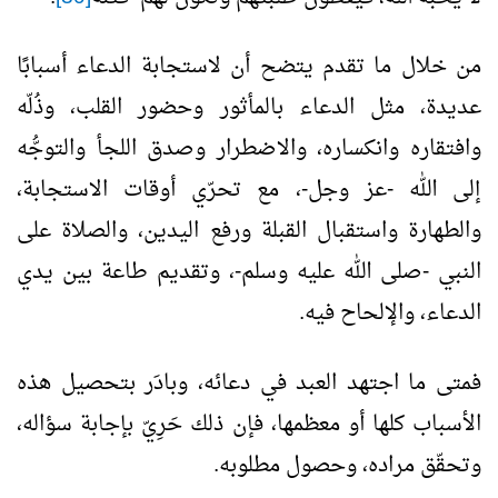
من خلال ما تقدم يتضح أن لاستجابة الدعاء أسبابًا
عديدة، مثل الدعاء بالمأثور وحضور القلب، وذُلّه
وافتقاره وانكساره، والاضطرار وصدق اللجأ والتوجُّه
إلى الله -عز وجل-، مع تحرّي أوقات الاستجابة،
والطهارة واستقبال القبلة ورفع اليدين، والصلاة على
النبي -صلى الله عليه وسلم-، وتقديم طاعة بين يدي
الدعاء، والإلحاح فيه.
فمتى ما اجتهد العبد في دعائه، وبادَر بتحصيل هذه
الأسباب كلها أو معظمها، فإن ذلك حَرِيّ بإجابة سؤاله،
وتحقّق مراده، وحصول مطلوبه.