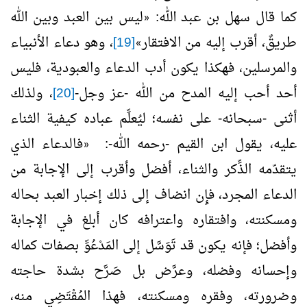
كما قال سهل بن عبد الله:
ليس بين العبد وبين الله
«
طريقٌ، أقرب إليه من الافتقار
[19]
، وهو دعاء الأنبياء
»
والمرسلين، فهكذا يكون أدب الدعاء والعبودية، فليس
أحد أحب إليه المدح من الله -عز وجل-
[20]
، ولذلك
أثنى -سبحانه- على نفسه؛ ليُعلِّم عباده كيفية الثناء
عليه، يقول ابن القيم -رحمه الله-:
فالدعاء الذي
«
يتقدّمه الذِّكر والثناء، أفضل وأقرب إلى الإجابة من
الدعاء المجرد، فإِن انضاف إلى ذلك إخبار العبد بحاله
ومسكنته، وافتقاره واعترافه كان أبلغ في الإجابة
وأفضل؛ فإنه يكون قد تَوَسَّل إلى المَدْعُوِّ بصفات كماله
وإحسانه وفضله، وعرَّض بل صَرَّح بشدة حاجته
وضرورته، وفقره ومسكنته، فهذا المُقْتَضِي منه،