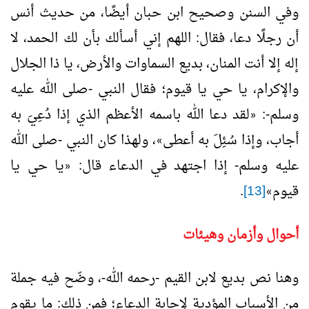
وفي السنن وصحيح ابن حبان أيضًا، من حديث أنس
أن رجلًا دعا، فقال: اللهم إني أسألك بأن لك الحمد، لا
إله إلا أنت المنان، بديع السماوات والأرض، يا ذا الجلال
والإكرام، يا حي يا قيوم؛ فقال النبي -صلى الله عليه
وسلم-:
لقد دعا الله باسمه الأعظم الذي إذا دُعِيَ به
«
أجاب، وإذا سُئِلَ به أعطى
، ولهذا كان النبي -صلى الله
»
عليه وسلم- إذا اجتهد في الدعاء قال:
يا حي يا
«
قيوم
[13]
.
»
أحوال وأزمان وهيئات
وهنا نص بديع لابن القيم -رحمه الله-، وضّح فيه جملة
من الأسباب المؤدية لإجابة الدعاء؛ فمن ذلك: ما يقوم