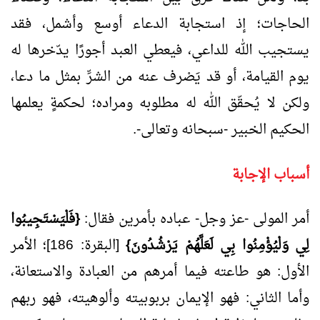
الحاجات؛ إذ استجابة الدعاء أوسع وأشمل، فقد
يستجيب الله للداعي، فيعطي العبد أجورًا يدّخرها له
يوم القيامة، أو قد يَصْرف عنه من الشرِّ بمثل ما دعا،
ولكن لا يُحقّق الله له مطلوبه ومراده؛ لحكمةٍ يعلمها
الحكيم الخبير -سبحانه وتعالى-.
أسباب الإجابة
أمر المولى -عز وجل- عباده بأمرين فقال:
{فَلْيَسْتَجِيبُوا
لِي وَلْيُؤْمِنُوا بِي لَعَلَّهُمْ يَرْشُدُونَ}
[البقرة: 186]؛ الأمر
الأول: هو طاعته فيما أمرهم من العبادة والاستعانة،
وأما الثاني: فهو الإيمان بربوبيته وألوهيته، فهو ربهم