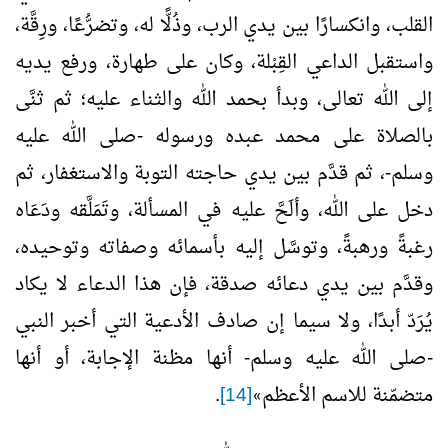
القلب، وانكسارًا بين يدي الرب، وذُلًّا له، وتضرُّعًا، ورِقَّة،
واستقبل الداعي القِبْلة، وكان على طهارة، ورفع يديه
إلى الله تعالى، وبدأ بحمد الله والثناء عليه؛ ثم ثنَّى
بالصلاة على محمد عبده ورسوله -صلى الله عليه
وسلم-، ثم قدَّم بين يدي حاجته التوبة والاستغفار، ثم
دخل على الله، وألَحَّ عليه في المسألة، وتَمَلَّقه ودَعَاه
رغبةً ورهبةً، وتوسَّل إليه بأسمائه وصفاته وتوحيده،
وقدَّم بين يدي دعائه صدقة، فإن هذا الدعاء لا يكاد
يُرَدّ أبدًا، ولا سيما إن صادف الأدعية التي أخبر النبي
-صلى الله عليه وسلم- أنها مظنة الإجابة، أو أنها
متضمّنة للاسم الأعظم
[14]
.
»