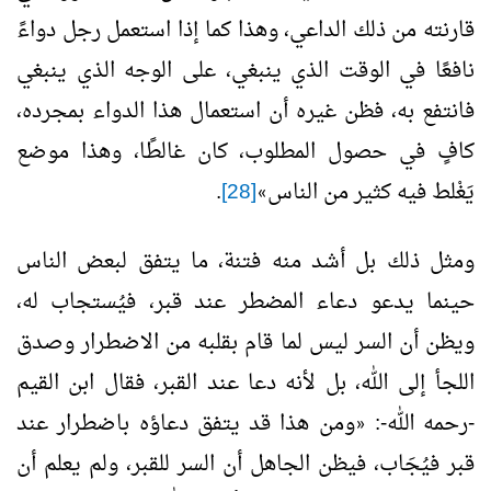
قارنته من ذلك الداعي، وهذا كما إذا استعمل رجل دواءً
نافعًا في الوقت الذي ينبغي، على الوجه الذي ينبغي
فانتفع به، فظن غيره أن استعمال هذا الدواء بمجرده،
كافٍ في حصول المطلوب، كان غالطًا، وهذا موضع
يَغْلط فيه كثير من الناس
[28]
.
»
ومثل ذلك بل أشد منه فتنة، ما يتفق لبعض الناس
حينما يدعو دعاء المضطر عند قبر، فيُستجاب له،
ويظن أن السر ليس لما قام بقلبه من الاضطرار وصدق
اللجأ إلى الله، بل لأنه دعا عند القبر، فقال ابن القيم
-رحمه الله-:
ومن هذا قد يتفق دعاؤه باضطرار عند
«
قبر فيُجَاب، فيظن الجاهل أن السر للقبر، ولم يعلم أن