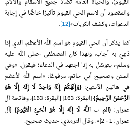
القيوم)، والحياة التامة تُضادّ جميع الأسقام والآلام.
والمقصود أن لاسم الحي القيوم تأثيرًا خاصًّا في إجابة
الدعوات، وكشف الكربات
[12]
.
»
كما يذكر أن الحي القيوم هو اسم الله الأعظم، الذي إذا
دُعِيَ به أجاب، ولهذا كان المصطفى -صلى الله عليه
وسلم-، يتوسَّل به إذا اجتهد في الدعاء؛ فيقول:
وفي
«
السنن وصحيح أبي حاتم، مرفوعًا:
اسم الله الأعظم
«
في هاتين الآيتين:
{وَإِلَهُكُمْ إِلَهٌ وَاحِدٌ لَا إِلَهَ إِلَّا هُوَ
الرَّحْمَنُ الرَّحِيمُ}
[البقرة: 163] [البقرة: 163]، وفاتحة آل
عمران:
{الم
اللَّهُ لَا إِلَهَ إِلَّا هُوَ الْحَيُّ الْقَيُّومُ}
[آل
ﭒ
عمران: 1 - 2]
. وقال الترمذي: حديث صحيح.
»