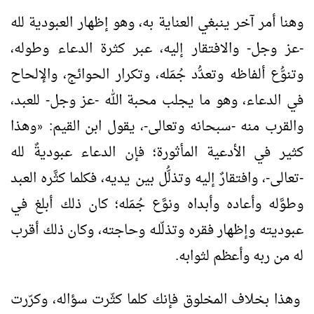
وهنا أمر آخر ينبغي العناية به، وهو إظهار العبودية لله
-عز وجل- والافتقار إليه، عبر كثرة الدعاء وطوله،
وتنوُّع ألفاظه وتعدُّد جُمَله، وتكرار الحوائج، والإلحاح
في الدعاء، وهو ما يجلب محبة الله -عز وجل- للعبد،
والقرب منه -سبحانه وتعالى-، يقول ابن القيم:
وهذا
«
كثير في الأدعية المأثورة؛ فإن الدعاء عبوديةٌ لله
-تعالى-، وافتقارٌ إليه وتذلُّل بين يديه، فكلما كثَّره العبد
وطوَّله وأعاده وأبداه ونوَّع جُمَله؛ كان ذلك أبلغ في
عبوديته وإظهار فقره وتذلّلـه وحاجته، وكان ذلك أقرب
له من ربه وأعظم لثوابه.
وهذا بخلاف المخلوق فإنك كلما كثّرت سؤاله، وكرّرت