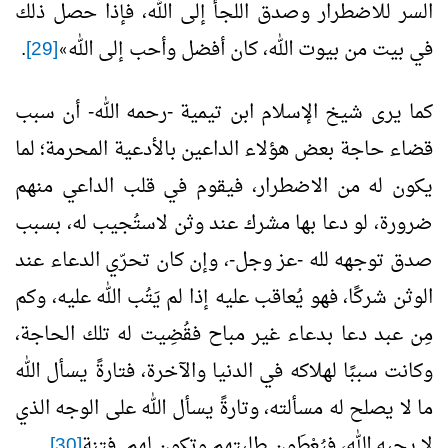
السر للاضطرار وصدق اللجأ إلى الله، فإذا حصل ذلك
في بيت من بيوت الله، كان أفضل وأحب إلى الله
[29]
.
»
كما يرى شيخ الإسلام ابن تيمية -رحمه الله- أن سبب
قضاء حاجة بعض هؤلاء الداعين بالأدعية المحرمة؛ لما
يكون له من الاضطرار، فيقوم في قلب الداعي منهم
ضرورة، لو دعا بها مشرك عند وثن لاستُجيب له، بسبب
صدق توجهه لله -عز وجل-، وإن كان تحرّي الدعاء عند
الوثن شركًا، فهو يُعاقب عليه إذا لم يَتُب الله عليه، وكم
مِن عبد دعا بدعاء غير مباح فقُضِيت له تلك الحاجة،
وكانت سببًا لهلاكه في الدنيا والآخرة، فتارةً يسأل الله
ما لا يصلح له مسألته، وتارةً يسأل الله على الوجه الذي
لا يحبه الله، فيُعْطَون طلبتهم وتكون لهم فتنة
[30]
.