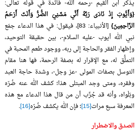
يذكر ابن القيم -رحمه الله- فائدة في قوله تعالى:
{وَأَيُّوبَ إِذْ نَادَى رَبَّهُ أَنِّي مَسَّنِيَ الضُّرُّ وَأَنْتَ أَرْحَمُ
الرَّاحِمِينَ}
[الأنبياء: 83]، فيقول: في هذا الدعاء جمَع
نبي الله أيوب -عليه السلام-، بين حقيقة التوحيد،
وإظهار الفقر والحاجة إلى ربه، ووجود طعم المحبة في
التملُّق له، مع الإقرار له بصفة الرحمة، فها هنا مقام
التوسل بصفات المولى -عز وجل-، وشدة حاجة العبد
وفقره، ومتى وجد المبتلى هذا؛ كشف الله عنه ضُرّه
وبَلْواه، وأنه قد جُرِّب أن من قال هذا الدعاء مع هذه
المعرفة سبع مرات
[15]
؛ فإن الله يكشف ضُرّه
[16]
.
الصدق والاضطرار