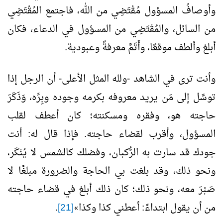
وأوصافُ المسؤول مُقْتَضِي من الله، فاجتمع المُقْتَضِي
من السائل، والمُقْتَضِي من المسؤول في الدعاء، فكان
أبلغ وألطف موقعًا، وأَتَمَّ معرفةً وعبودية.
وأنت ترى في الشاهد -ولله المثل الأعلى- أن الرجل إذا
توسَّل إلى مَن يريد معروفه بكرمه وجوده وبِرِّه، وَذَكَرَ
حاجته هو، وفقره ومسكنته؛ كان أعطف لقلب
المسؤول، وأقرب لقضاء حاجته. فإذا قال له: أنت
جودك قد سارت به الرُّكبان، وفضلك كالشمس لا يُنْكَر،
ونحو ذلك، وقد بلغت بي الحاجة والضرورة مبلغًا لا
صَبْرَ معه، ونحو ذلك؛ كان ذلك أبلغ في قضاء حاجته
من أن يقول ابتداءً: أعطني كذا وكذا
[21]
.
»