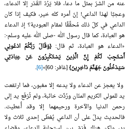
عنه من الشرّ بمثل ما دعا، فلا يَرُدّ القَدَر إلا الدعاء،
وعجبًا لهذا الداعي! إنّ أمره كله خير، فكيف إذا كان
الداعي في كلّ ذلك مُحقِّقًا لمقام العبودية؟ إذ الدعاء
هو العبادة، كما قال رسول الله -صلى الله عليه وسلم-:
الدعاء هو العبادة، ثم قال:
{وَقَالَ رَبُّكُمُ ادْعُونِي
«
أَسْتَجِبْ لَكُمْ إِنَّ الَّذِينَ يَسْتَكْبِرُونَ عَنْ عِبَادَتِي
سَيَدْخُلُونَ جَهَنَّمَ دَاخِرِينَ}
[غافر: 60]
[6]
.
»
ولا يعجز عن الدعاء ولا يدعه إلا مغبون، فما ارتفعت
يد للمولى الكريم المنّان ورُدَّت خائبة، ولم تُرْفَع يد إلى
رحمن الدنيا والآخرة ورحيمهما إلا وقد أُعطيت.
فالحديث يدلّ على أن الداعي يُعْطَى إحدى ثلاث ولا
بد، ولكن هناك فَرْق بين استجابة الدعاء، وقضاء