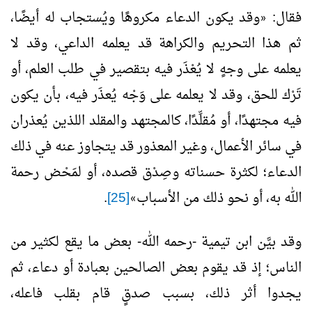
فقال:
وقد يكون الدعاء مكروهًا ويُستجاب له أيضًا،
«
ثم هذا التحريم والكراهة قد يعلمه الداعي، وقد لا
يعلمه على وجهٍ لا يُعْذَر فيه بتقصير في طلب العلم، أو
تَرْك للحق، وقد لا يعلمه على وَجْه يُعذَر فيه، بأن يكون
فيه مجتهدًا، أو مُقلِّدًا، كالمجتهد والمقلد اللذين يُعذران
في سائر الأعمال، وغير المعذور قد يتجاوز عنه في ذلك
الدعاء؛ لكثرة حسناته وصِدْق قصده، أو لمَحْض رحمة
الله به، أو نحو ذلك من الأسباب
[25]
.
»
وقد بيَّن ابن تيمية -رحمه الله- بعض ما يقع لكثير من
الناس؛ إذ قد يقوم بعض الصالحين بعبادة أو دعاء، ثم
يجدوا أثر ذلك، بسبب صدقٍ قام بقلب فاعله،