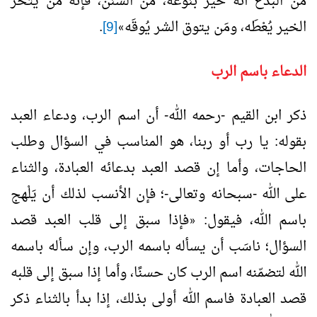
من البدع أنه خير بنوعه، من السنن، فإنه مَن يَتحرَّ
الخير يُعْطَه، ومَن يتوق الشر يُوقَه
[9]
.
»
الدعاء باسم الرب
ذكر ابن القيم -رحمه الله- أن اسم الرب، ودعاء العبد
بقوله: يا رب أو ربنا، هو المناسب في السؤال وطلب
الحاجات، وأما إن قصد العبد بدعائه العبادة، والثناء
على الله -سبحانه وتعالى-؛ فإن الأنسب لذلك أن يَلْهج
باسم الله، فيقول:
فإذا سبق إلى قلب العبد قصد
«
السؤال؛ ناسَب أن يسأله باسمه الرب، وإن سأله باسمه
الله لتضمّنه اسم الرب كان حسنًا، وأما إذا سبق إلى قلبه
قصد العبادة فاسم الله أولى بذلك، إذا بدأ بالثناء ذكر