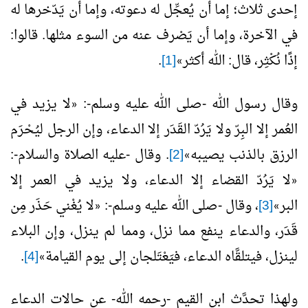
إحدى ثلاث؛ إما أن يُعجِّل له دعوته، وإما أن يَدّخرها له
في الآخرة، وإما أن يَصْرف عنه من السوء مثلها. قالوا:
إذًا نُكْثِر، قال: الله أكثر
[1]
.
»
وقال رسول الله -صلى الله عليه وسلم-:
لا يزيد في
«
العُمر إلا البِرّ ولا يَرُدّ القَدَر إلا الدعاء، وإن الرجل ليُحْرَم
الرزق بالذنب يصيبه
[2]
. وقال -عليه الصلاة والسلام-:
»
لا يَرُدّ القضاء إلا الدعاء، ولا يزيد في العمر إلا
«
البر
[3]
، وقال -صلى الله عليه وسلم-:
لا يُغْني حَذَر مِن
«
»
قَدَر، والدعاء ينفع مما نزل، ومما لم ينزل، وإن البلاء
لينزل، فيتلقَّاه الدعاء، فيَعْتَلجان إلى يوم القيامة
[4]
.
»
ولهذا تحدَّث ابن القيم -رحمه الله- عن حالات الدعاء