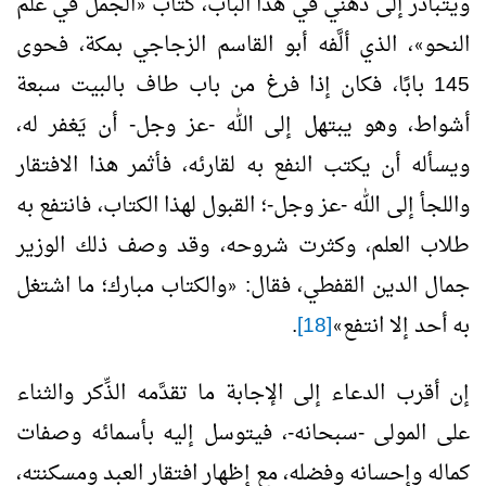
ويتبادر إلى ذهني في هذا الباب، كتاب
الجمل في علم
«
النحو
، الذي ألَّفه أبو القاسم الزجاجي بمكة، فحوى
»
145 بابًا، فكان إذا فرغ من باب طاف بالبيت سبعة
أشواط، وهو يبتهل إلى الله -عز وجل- أن يَغفر له،
ويسأله أن يكتب النفع به لقارئه، فأثمر هذا الافتقار
واللجأ إلى الله -عز وجل-؛ القبول لهذا الكتاب، فانتفع به
طلاب العلم، وكثرت شروحه، وقد وصف ذلك الوزير
جمال الدين القفطي، فقال:
والكتاب مبارك؛ ما اشتغل
«
به أحد إلا انتفع
[18]
.
»
إن أقرب الدعاء إلى الإجابة ما تقدَّمه الذِّكر والثناء
على المولى -سبحانه-، فيتوسل إليه بأسمائه وصفات
كماله وإحسانه وفضله، مع إظهار افتقار العبد ومسكنته،