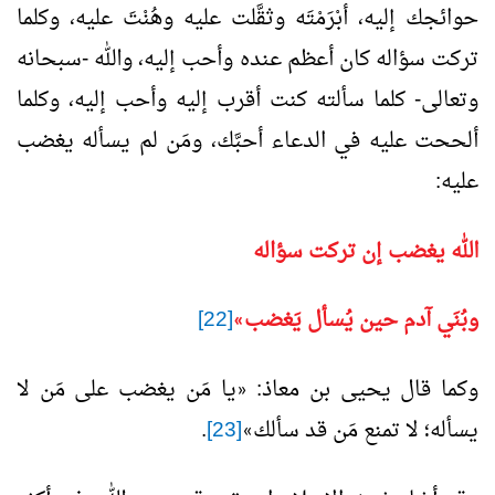
حوائجك إليه، أبْرَمْتَه وثقَّلت عليه وهُنْتَ عليه، وكلما
تركت سؤاله كان أعظم عنده وأحب إليه، والله -سبحانه
وتعالى- كلما سألته كنت أقرب إليه وأحب إليه، وكلما
ألححت عليه في الدعاء أحبَّك، ومَن لم يسأله يغضب
عليه:
الله يغضب إن تركت سؤاله
وبُنَي آدم حين يُسأل يَغضب
[22]
»
وكما قال يحيى بن معاذ:
يا مَن يغضب على مَن لا
«
يسأله؛ لا تمنع مَن قد سألك
[23]
.
»