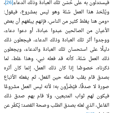
فيستدلون به على حُسْن تلك العبادة وذلك الدعاء
[26]
،
ويُتَّخذ هذا العمل سُنّة وهو ليس بمشروع، فيقول:
ومن هنا يغلط كثير من الناس، فإنهم يبلغهم أن بعض
«
الأعيان من الصالحين عبدوا عبادة، أو دعوا دعاء،
ووجدوا أثر تلك العبادة وذلك الدعاء، فيجعلون ذلك
دليلًا على استحسان تلك العبادة والدعاء، ويجعلون
ذلك العمل سُنّة، كأنه قد فعله نبي، وهذا غلط، لما
ذكرناه، خصوصًا إذا كان ذلك العمل، إنما كان أثره
بصدق قام بقلب فاعله حين الفعل، ثم يفعله الأتباع
صورة لا صدقًا، فيُضَرُّون به؛ لأنه ليس العمل مشروعًا
فيكون لهم ثواب المتبعين، ولا قام بهم صدق ذلك
الفاعل، الذي لعله بصدق الطلب وصحة القصد؛ يُكفّر عن