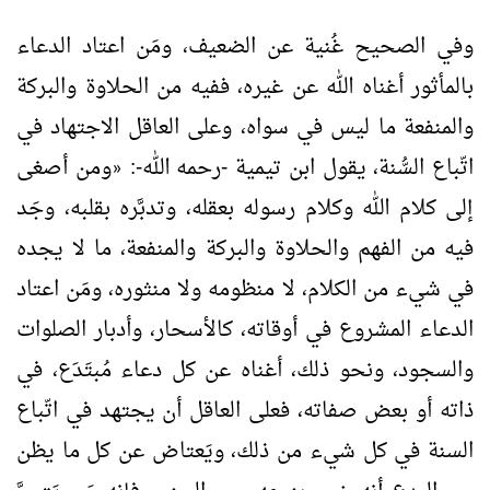
وفي الصحيح غُنية عن الضعيف، ومَن اعتاد الدعاء
بالمأثور أغناه الله عن غيره، ففيه من الحلاوة والبركة
والمنفعة ما ليس في سواه، وعلى العاقل الاجتهاد في
اتّباع السُّنة، يقول ابن تيمية -رحمه الله-:
ومن أصغى
«
إلى كلام الله وكلام رسوله بعقله، وتدبَّره بقلبه، وجَد
فيه من الفهم والحلاوة والبركة والمنفعة، ما لا يجده
في شيء من الكلام، لا منظومه ولا منثوره، ومَن اعتاد
الدعاء المشروع في أوقاته، كالأسحار، وأدبار الصلوات
والسجود، ونحو ذلك، أغناه عن كل دعاء مُبتَدَع، في
ذاته أو بعض صفاته، فعلى العاقل أن يجتهد في اتّباع
السنة في كل شيء من ذلك، ويَعتاض عن كل ما يظن