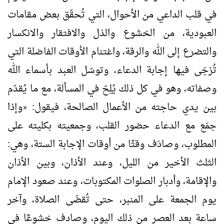
في قلب الداعي من الأحوال، التي تُحقّق بعض مقامات
العبودية، من الخشوع والذل والافتقار والانكسار
والتضرع إلى الله والرقة، واغتنام الأوقات الفاضلة التي
تُرْجَى فيها إجابة الدعاء، وتوسّل العبد بأسماء الله
وصفاته، وهو في كل ذلك يُلِحّ في المسألة، مع ما يُقدّم
بين يدي حاجته من الأعمال الصالحة، فيقول:
وإذا
«
جمَع مع الدعاء حضور القلب، وجمعيته بكليته على
المطلوب، وصادَف وقتًا من أوقات الإجابة الستة، وهي:
الثلث الأخير من الليل، وعند الأذان، وبين الأذان
والإقامة، وأدبار الصلوات المكتوبات، وعند صعود الإمام
يوم الجمعة على المنبر، حتى تُقضَى الصلاة، وآخر
ساعة بعد العصر من ذلك اليوم، وصادف خشوعًا في