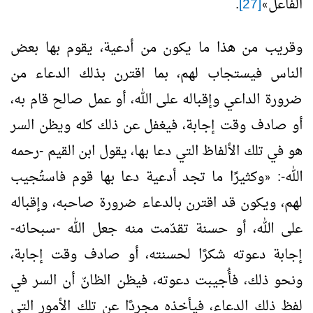
الفاعل
[27]
.
»
وقريب من هذا ما يكون من أدعية، يقوم بها بعض
الناس فيستجاب لهم، بما اقترن بذلك الدعاء من
ضرورة الداعي وإقباله على الله، أو عمل صالح قام به،
أو صادف وقت إجابة، فيغفل عن ذلك كله ويظن السر
هو في تلك الألفاظ التي دعا بها، يقول ابن القيم -رحمه
الله-:
وكثيرًا ما تجد أدعية دعا بها قوم فاستُجيب
«
لهم، ويكون قد اقترن بالدعاء ضرورة صاحبه، وإقباله
على الله، أو حسنة تقدّمت منه جعل الله -سبحانه-
إجابة دعوته شكرًا لحسنته، أو صادف وقت إجابة،
ونحو ذلك، فأُجيبت دعوته، فيظن الظانّ أن السر في
لفظ ذلك الدعاء، فيأخذه مجردًا عن تلك الأمور التي