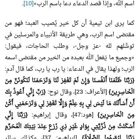
اسم الله، وإذا قصد الدعاء دعا باسم الرب
[10]
.
»
كما يرى ابن تيمية أن كل خير يُصيب العبد؛ فهو من
مقتضى اسم الرب، وهي طريقة الأنبياء والمرسلين في
توسُّلهم لله -عز وجل-، وطلب الحاجات، فيقول:
وجميع ما يَفعل الله بعبده من الخير من مقتضى اسمه
«
الرب؛ ولهذا يقال في الدعاء: يا رب يا رب، كما قال آدم:
{رَبَّنَا ظَلَمْنَا أَنْفُسنَا وَإِنْ لَمْ تَغْفِرْ لَنَا وَتَرْحَمْنَا لَنَكُونَنَّ مِنَ
الْخَاسِرِينَ}
[الأعراف: 23]، وقال نوح:
{رَبِّ إِنِّي أَعُوذُ بِكَ
أَنْ أَسْأَلَكَ مَا لَيْسَ لِي بِهِ عِلْمٌ وَإِلَّا تَغْفِرْ لِي وَتَرْحَمْنِي أَكُنْ
مِنَ الْخَاسِرِينَ}
[هود:47]، وقال إبراهيم:
{رَبَّنَا إِنِّي
أَسْكَنْتُ مِنْ ذُرِّيَّتِي بِوَادٍ غَيْرِ ذِي زَرْعٍ عِنْدَ بَيْتِكَ الْمُحَرَّمِ
رَبَّنَا لِيُقِيمُوا الصَّلَاةَ}
[إبراهيم: 37]، وكذلك سائر