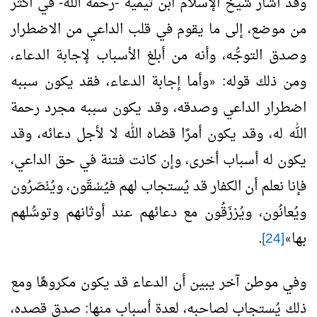
وقد أشار شيخ الإسلام ابن تيمية -رحمه الله- في أكثر
من موضع، إلى ما يقوم في قلب الداعي من الاضطرار
وصدق التوجُّه، وأنه من أبلغ الأسباب لإجابة الدعاء،
ومن ذلك قوله:
وأما إجابة الدعاء، فقد يكون سببه
«
اضطرار الداعي وصدقه، وقد يكون سببه مجرد رحمة
الله له، وقد يكون أمرًا قضاه الله لا لأجل دعائه، وقد
يكون له أسباب أخرى، وإن كانت فتنة في حق الداعي،
فإنا نعلم أن الكفار قد يُستجاب لهم فيُسْقَون، ويُنْصَرُون
ويُعانُون، ويُرْزَقُون مع دعائهم عند أوثانهم وتوسُّلهم
بها
[24]
.
»
وفي موطن آخر يبين أن الدعاء قد يكون مكروهًا ومع
ذلك يُستجاب لصاحبه، لعدة أسباب منها: صدق قصده،