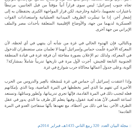
تجاه
جنوب
إسرائيل؛
ليس
سوى
قراراً
آنياً
مؤقتاً
من
قبل
الجانبين،
مرتبطاً
باعتبارات
تخصهما،
داخلية
وخارجية،
لكن
قرار
المواجهة
الكبرى
يحتفظان
به
إلى
إشعار
آخر،
إذا
ما
تيسَّرت
الظروف
الميدانية
العملياتية
واستعدادات
القوات
العسكرية
لديهما
من
جهة،
والأوضاع
الإقليمية
المتعلقة
بأحداث
مصر
والملف
الإيراني
من
جهة
أخرى
.
وبالتالي،
فإن
الهدوء
الحالي
في
غزة
من
شأنه
أن
ينتهي
في
أي
لحظة،
لأن
المعركة
الأخيرة
علّمت
حماس
وإسرائيل
أنهما
لا
تعلمان
متى
ستضطران
للدخول
في
المعركة،
ولذلك
تم
الإعلان
بصورة
مفاجئة
أن
فرقة
غزة
في
قيادة
المنطقة
الجنوبية
التابعة
للجيش،
أجرت
لأول
مرة
في
تاريخها
تدريباً
شاملاً
بمشاركة
7
ألوية،
وعلى
جدول
أعمالها
محاكاة
حرب
شوارع
في
غزة
.
وإذا
اعتقدت
إسرائيل
أن
حماس
في
غزة
مُنشغلة
بالعِبر
والدروس
من
الحرب
الأخيرة
كي
تفهم
ما
الذي
أضر
بخططها
في
المرة
الماضية،
وما
الذي
بإمكانهم
فعله
لتجنب
ذلك
في
المرة
القادمة،
فإنّها
تجري
تدريباتها،
وتُطور
وسائلها،
وتستعد
لساعة
الصفر،
لأنّ
هذه
لعبة
عقول،
وفيها
يتعلم
كل
طرف
ما
الذي
يدور
في
عقل
الطرف
الآخر،
بما
في
ذلك
من
أخطاء،
مع
تعهدها
بأنّها
ستفاجئ
العدو
في
المرة
القادمة
!
:: مجلة البيان العدد
320 ربيع الثاني 1435هـ، فبراير
2014م.