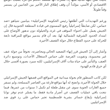
الاقتصادي
أو
الأمني،
مؤكداً
أن
وقف
إطلاق
النار
الأخير
بين
الجانبين
لن
يستمر
وقتاً
طويلاً
.
ورغم
التهديدات
التي
أطلقها
رئيس
الحكومة
الإسرائيلية
«
بنيامين
نتنياهو
»
ضد
حماس،
لكن
ضابطاً
إسرائيلياً
رفيع
المستوى
في
قيادة
المنطقة
الجنوبية
قال
إن
الجيش
يعمل
على
احتواء
الموقف
في
غزة،
والحيلولة
دون
تدهور
الأوضاع
على
امتداد
الحدود
الشرقية
الشمالية
لها،
بعد
أن
قام
بتدمير
مواقع
للمراقبة
تابعة
للحركة
على
حدود
القطاع
خلال
جولة
القصف
الأخيرة
.
وأشار
إلى
أنّ
الجيش
قرر
إنهاء
التصعيد
الحالي
ومحاصرته،
تخوفاً
من
جولة
عنف
غير
محسوبة،
وتفويت
الفرصة
على
حماس
لاستغلال
الأحداث،
وتوسيع
دائرة
العنف،
والتأثير
على
حياة
مئات
آلاف
الإسرائيليين،
لكنه
سيرد
بصورة
أقسى
خلال
أي
خرق
قادم
للهدوء
.
لكن
كاتب
السطور
قام
بجولة
ميدانية
في
المواقع
التي
قصفها
الجيش
الإسرائيلي
خلال
الجولة
الأخيرة،
واتضح
له
أنها
مواقع
فارغة
من
العناصر
المسلحة،
ولم
تسفر
جميع
الغارات
الجوية
سوى
عن
مقتل
طفلة
لم
تكمل
3
سنوات
من
عمرها،
فيما
نتجت
باقي
عمليات
القصف
عن
أضرار
مادية
فقط،
ما
يفسّر
عدم
توفر
نوايا
إسرائيلية
بإيقاع
خسائر
بشرية
فلسطينية
تجبر
حماس
على
رد
قوي
ضد
الإسرائيليين
.