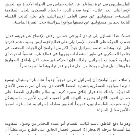
الفلسطينيون
في
غزة
تساءلوا
عن
غياب
حماس
في
الجولة
الأخيرة
مع
الجيش
الإسرائيلي،
بعد
إعلان
«
ألوية
صلاح
الدين
-
الجناح
العسكري
للجان
المقاومة
الشعبية
»
،
مسؤوليتها
عن
قنص
العامل
الإسرائيلي،
ولم
تعلن
كتائب
القسام
التابعة
لحماس
مسؤوليتها
عن
قصفها
مواقع
إسرائيلية
خلال
الفترة
الماضية
.
حملتُ
هذا
التساؤل
إلى
قيادي
كبير
في
حماس،
رفض
الإفصاح
عن
هويته،
فقال
:
عدم
رد
الحركة
على
القصف
الإسرائيلي
على
قطاع
غزة،
ليس
بسبب
عدم
قدرتها
على
الرد،
وهذا
ما
تعلمه
إسرائيل
جيداً،
لكن
من
الواضح
أن
الجهات
المختصة
في
جناحها
العسكري
في
طور
استعدادات
يجريها
في
قطاع
غزة،
تحسباً
لحدوث
أي
مواجهة
كبيرة
مع
إسرائيل،
ولذلك
فإن
الحركة
غير
معنية
الآن
بإطلاق
الصواريخ
هنا
وهناك،
بل
تبذل
جهودها
من
أجل
تطوير
قدراتها،
وهذا
ما
لم
يعد
سراً
.
وأضاف
:
من
الواضح
أن
إسرائيل
تدرس
توجهاً
جديداً
تجاه
غزة
يستبدل
توسيع
دائرة
المواجهة
العسكرية
بتشديد
الضغط
الاقتصادي،
بعد
أن
دمرت
مصر
الأنفاق
الحدوديّة،
ولذلك
جاء
قرار
إغلاق
معبر
«
كرم
أبو
سالم
»
التجاري
للضغط
على
حماس
لتعود
للالتزام
بشروط
التهدئة
التي
أعقبت
الحرب
الأخيرة،
ما
سيشكل
أزمة
حقيقية
للفلسطينيين،
تمهيداً
لتطبيق
معادلة
إسرائيلية
تجاه
غزة
اسمها
«
الأمن
مقابل
الخبز
»!
وهو
ما
دفع
الناطق
باسم
كتائب
القسام
أبو
عبيدة
للتحذير
من
وصول
المقاومة
لما
أسماها
مرحلة
الانفجار
إذا
استمر
الحصار
الخانق
على
قطاع
غزة،
معلناً
أن