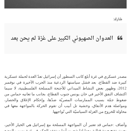
شارك:
العدوان الصهيوني الكبير على غزة لم يحن بعد
مصدر
عسكري
في
غزة
أبلغ
كاتب
السطور
أن
إسرائيل
تعدّ
العدة
لحملة
عسكرية
كبيرة
ضد
القطاع،
بعد
فشل
سياستها
الردعية
منذ
الحرب
الأخيرة
في
نوفمبر
2012
،
وظهور
بعض
النشاط
الميداني
للأجنحة
المسلحة
الفلسطينية،
لا
سيما
اكتشاف
النفق
الأخير
في
خان
يونس
جنوب
القطاع،
بجانب
ما
تعانيه
حماس
من
ضغوط
جمّة
بسبب
الممارسات
المصريّة
ضدّها،
وإحكام
الإغلاق
والحصار،
ومواصلة
هدم
الأنفاق،
وخشية
تل
أبيب
أن
تقوم
الحركة
بالمواجهة
معها
في
محاولة
للخروج
من
العزلة
السياسيّة
التي
تُواجهها
.
وأضاف
:
حماس
قد
تعتبر
أن
المواجهة
المسلحة
مع
إسرائيل
هي
الخيار
الأخير،
بحيث
تفتح
جبهة
قتالية
معها
إذا
شعرت
أنها
ستفقد
الحكم
في
غزة
بسبب
الوضع