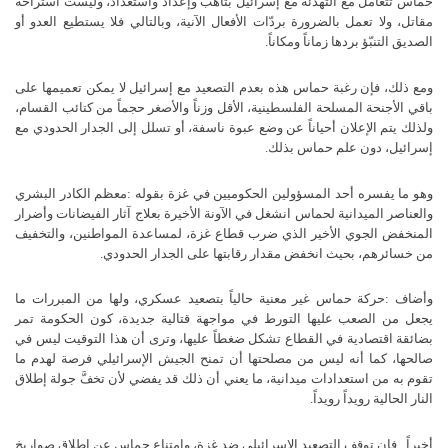
حماس
تتعامل
مع
التهدئة
مع
إسرائيل
بتأهب
وإعداد
واستعداد،
وليست
استراحة
مقاتل،
ولا
تعمل
بالضرورة
بردّات
الأفعال
الآنية،
وبالتالي
فلا
يستطيع
العدو
أو
الصديق
التنبّؤ
بردها
زماناً
ومكاناً
.
ومع
ذلك،
فإن
رغبة
حماس
هذه
بعدم
التصعيد
مع
إسرائيل
لا
يمكن
تعميمها
على
باقي
الأجنحة
المسلحة
الفلسطينية،
الأقل
وزناً
والأصغر
حجماً
من
كتائب
القسام،
ولذلك
يتم
الإعلان
أحياناً
عن
وضع
عبوة
ناسفة،
أو
تسلل
إلى
الجدار
الحدودي
مع
إسرائيل،
دون
علم
حماس
بذلك
.
وهو
ما
يفسره
أحد
المسؤولين
الحكوميين
في
غزة
بقوله
:
معظم
الكادر
البشري
والعناصر
الميدانية
لحماس
انشغل
في
الآونة
الأخيرة
بعلاج
آثار
الفيضانات
وأضرار
المنخفض
الجوي
الأخير
الذي
ضرب
قطاع
غزة،
لمساعدة
المواطنين،
والتخفيف
من
خسائرهم،
بحيث
انخفض
مقدار
رقابتها
على
الجدار
الحدودي
.
وأضاف
:
حركة
حماس
غير
معنية
حالياً
بتصعيد
عسكري،
ولها
من
المبررات
ما
يجعل
من
الصعب
عليها
التورط
في
مواجهة
قتالية
جديدة،
كون
الحكومة
تمر
بضائقة
اقتصادية
في
القطاع
تشكل
ضغطاً
عليها،
وترى
أن
هذا
التوقيت
ليس
في
صالحها،
كما
أنه
ليس
من
مصلحتها
أن
تمنح
الجيش
الإسرائيلي
فرصة
لهدم
ما
تقوم
به
من
استعدادات
ميدانية،
ما
يعني
أن
ذلك
قد
يفضي
لأن
تخفَّ
جولة
إطلاق
النار
الحالية
رويداً
رويداً
.
أخيراً
..
فإن
توقف
التصعيد
الإسرائيلي
ضد
غزة،
وامتناع
حماس
عن
إطلاق
صواريخ