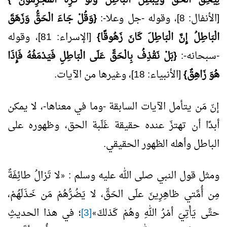
لِيُحِقَّ الْحَقَّ وَيُبْطِلَ الْبَاطِلَ وَلَوْ كَرِهَ الْمُجْرِمُونَ }
[الأنفال: 8]، وقوله -جل وعلا-:
{وَقُلْ جَاءَ الْحَقُّ وَزَهَقَ
الْبَاطِلُ إِنَّ الْبَاطِلَ كَانَ زَهُوقًا}
[الإسراء: 81]، وقوله
-سبحانه-:
{بَلْ نَقْذِفُ بِالْحَقِّ عَلَى الْبَاطِلِ فَيَدْمَغُهُ فَإِذَا
هُوَ زَاهِقٌ}
[الأنبياء: 18]، وغيرها من الآيات.
إنّ مَن يتأمل الآيات السابقة -وما في معناها-، لا يمكن
أبدًا أن تهتزّ عنده حقيقة غَلَبة الحق، وظهوره على
الباطل وأهله الظهور الحقيقي.
ومثل قول النبي صلى الله عليه وسلم :
لا تَزالُ طائِفَةٌ
«
مِن أُمَّتي ظاهِرِينَ علَى الحَقِّ، لا يَضُرُّهُمْ مَن خَذَلَهُمْ،
حتَّى يَأْتِيَ أمْرُ اللهِ وهُمْ كَذلكَ
[3]
؛ في هذا الحديثِ
»