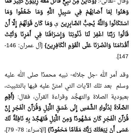
وقال -تعالى-:
{وَكَأَيِّنْ مِنْ نَبِيٍّ قَاتَلَ مَعَهُ رِبِّيُّونَ كَثِيرٌ فَمَا
وَهَنُوا لِمَا أَصَابَهُمْ فِي سَبِيلِ اللَّهِ وَمَا ضَعُفُوا وَمَا
اسْتَكَانُوا وَاللَّهُ يُحِبُّ الصَّابِرِينَ
وَمَا كَانَ قَوْلَهُمْ إِلَّا أَنْ
ﯤ
قَالُوا رَبَّنَا اغْفِرْ لَنَا ذُنُوبَنَا وَإِسْرَافَنَا فِي أَمْرِنَا وَثَبِّتْ
أَقْدَامَنَا وَانْصُرْنَا عَلَى الْقَوْمِ الْكَافِرِينَ}
[آل عمران: 146-
147].
وقد أمر الله -جل جلاله- نبيه محمدًا صلى الله عليه
وسلم بعد تلك الآيات التي امتنَّ عليه فيها بالتثبيت،
بعبودية الصلاة والتهجُّد وقراءة القرآن، فقال:
{أَقِمِ
الصَّلَاةَ لِدُلُوكِ الشَّمْسِ إِلَى غَسَقِ اللَّيْلِ وَقُرْآَنَ الْفَجْرِ إِنَّ
قُرْآَنَ الْفَجْرِ كَانَ مَشْهُودًا وَمِنَ اللَّيْلِ فَتَهَجَّدْ بِهِ نَافِلَةً لَكَ
عَسَى أَنْ يَبْعَثَكَ رَبُّكَ مَقَامًا مَحْمُودًا}
[الإسراء: 78- 79]،