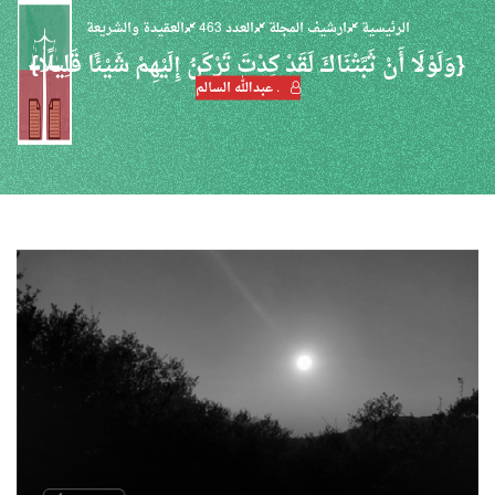
الرئيسية
ارشيف المجلة
العدد 463
العقيدة والشريعة
{وَلَوْلَا أَنْ ثَبَّتْنَاكَ لَقَدْ كِدْتَ تَرْكَنُ إِلَيْهِمْ شَيْئًا قَلِيلًا}
. عبدالله السالم