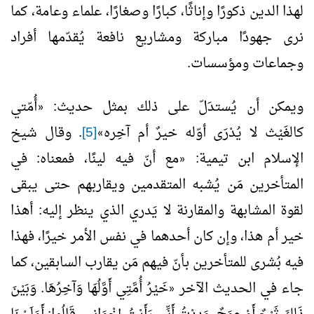
لهذا الدين ذكورًا وإناثًا، كبارًا وصغارًا، علماء وعامة، كما
نرى جهودًا مباركة ومشاريع نافعة يُقدّمها أفراد
وجماعات ومؤسسات.
ويمكن أن يُستدَلّ على ذلك بمثل حديث:
أُمّتي
«
كالغَيْث لا يُدْرَى أوّله خيرٌ أم آخِره
[5]
. وقال شيخ
»
الإسلام ابن تيمية:
مع أنّ فيه لينًا، فمعناه: في
«
المتأخرين مَن يُشبه المتقدمين ويقاربهم حتى يبقى
لقوة المشابهة والمقارنة لا يَدري الذي ينظر إليه: أهذا
خير أم هذا، وإن كان أحدهما في نفس الأمر خيرًا، فهذا
فيه بُشرى للمتأخرين بأنّ فيهم مَن يقارب السابقين، كما
جاء في الحديث الآخر
خَيْرُ أُمَّتِي أَوَّلُهَا وَآخِرُهَا. وَبَيْنَ
«