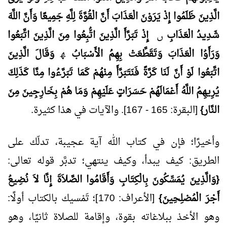
الَّذِينَ ظَلَمُوا إِذْ يَرَوْنَ الْعَذَابَ أَنَّ الْقُوَّةَ لِلَّهِ جَمِيعًا وَأَنَّ اللَّهَ
شَدِيدُ الْعَذَابِ
ﮞ
إِذْ تَبَرَّأَ الَّذِينَ اتُّبِعُوا مِنَ الَّذِينَ اتَّبَعُوا
وَرَأَوُا الْعَذَابَ وَتَقَطَّعَتْ بِهِمُ الْأَسْبَابُ
ﮫ
وَقَالَ الَّذِينَ
اتَّبَعُوا لَوْ أَنَّ لَنَا كَرَّةً فَنَتَبَرَّأَ مِنْهُمْ كَمَا تَبَرَّءُوا مِنَّا كَذَلِكَ
يُرِيهِمُ اللَّهُ أَعْمَالَهُمْ حَسَرَاتٍ عَلَيْهِمْ وَمَا هُمْ بِخَارِجِينَ مِنَ
النَّار}
[البقرة: 165 - 167]. والآيات في هذا كثيرة.
وأخيرًا؛ فإن في كتاب الله آية عجيبة، تدلّك على
الطريق: كيف يبدأ، وكيف ينتهي؛ تدبَّر قوله تعالى:
{وَالَّذِينَ يُمَسِّكُونَ بِالْكِتَابِ وَأَقَامُوا الصَّلاَةَ إِنَّا لاَ نُضِيعُ
أَجْرَ الْمُصْلِحِينَ}
[الأعراف: 170]؛ تَمْسيك بالكتاب أولًا:
وهو الأخذ ببلاغاته بقوة، وإقامة للصلاة ثانيًا، وهو