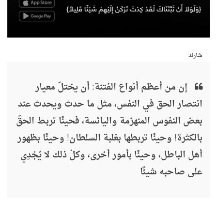
شارك:
إن من أعظم أنواع الفتنة: أن يختلّ معيار
انتصار الحق في النفس، مثل ما حدث ويحدث عند
بعض النفوس المنهزمة واليائسة، فحينًا تربط الحقّ
بالكثرة! وحينًا تربطها بغلبة السلطان! وحينًا بظهور
أهل الباطل، وحينًا بأمور أخرى، وكلّ ذلك لا يُجْدِي
على صاحبه شيئًا