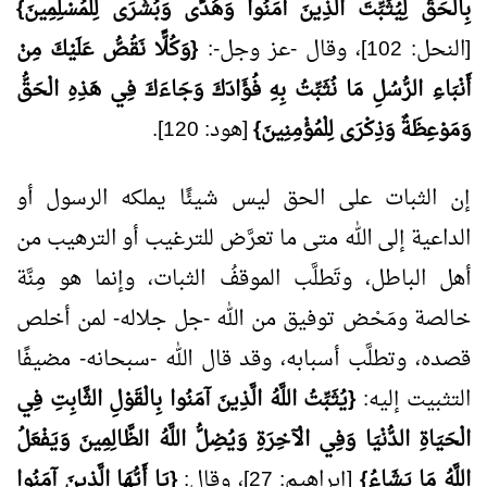
بِالْحَقِّ لِيُثَبِّتَ الَّذِينَ آَمَنُوا وَهُدًى وَبُشْرَى لِلْمُسْلِمِينَ}
[النحل: 102]، وقال -عز وجل-:
{وَكُلًّا نَقُصُّ عَلَيْكَ مِنْ
أَنْبَاءِ الرُّسُلِ مَا نُثَبِّتُ بِهِ فُؤَادَكَ وَجَاءَكَ فِي هَذِهِ الْحَقُّ
وَمَوْعِظَةٌ وَذِكْرَى لِلْمُؤْمِنِينَ}
[هود: 120].
إن الثبات على الحق ليس شيئًا يملكه الرسول أو
الداعية إلى الله متى ما تعرَّض للترغيب أو الترهيب من
أهل الباطل، وتَطلَّب الموقفُ الثبات، وإنما هو مِنَّة
خالصة ومَحْض توفيق من الله -جل جلاله- لمن أخلص
قصده، وتطلَّب أسبابه، وقد قال الله -سبحانه- مضيفًا
التثبيت إليه:
{يُثَبِّتُ اللَّهُ الَّذِينَ آمَنُوا بِالْقَوْلِ الثَّابِتِ فِي
الْحَيَاةِ الدُّنْيَا وَفِي الْآخِرَةِ وَيُضِلُّ اللَّهُ الظَّالِمِينَ وَيَفْعَلُ
اللَّهُ مَا يَشَاءُ}
[إبراهيم: 27]، وقال:
{يَا أَيُّهَا الَّذِينَ آمَنُوا