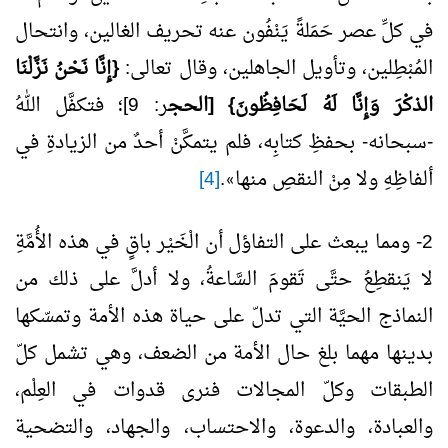
في كلِّ عصر حَمَلةً يَنْفُون عنه تحريف الغالين، وانتحال
المُبْطِلين، وتأويل الجاهلين، وقال تعالى:
{إِنَّا نَحْنُ نَزَّلْنَا
الذكْرَ وَإِنَّا لَهُ لَحَافِظُونَ} [الحج
ر: 9]؛ فتكفَّل اللهُ
-سبحانه- بحفظِ كتابِه، فلم يتمكَّنْ أحدٌ من الزيادةِ في
ألفاظِهِ ولا مِنْ النقصِ منها
.
[4]
»
2- ومما يبعث على التفاؤل أن الْخَيْر باقٍ في هذه الأُمَّةِ
لا يَنقطِعُ حتَّى تَقومَ السَّاعةُ، ولا أدلَّ على ذلك من
النماذج الحيَّة التي تدلّ على حياة هذه الأمة وتمسّكها
بدينها مهما بلغ حال الأمة من الضعف، وهي تشمل كلّ
الطبقات وكلّ المجالات فنرى قدوات في العِلْم،
والعبادة، والدعوة، والاحتساب، والجهاد، والتضحية