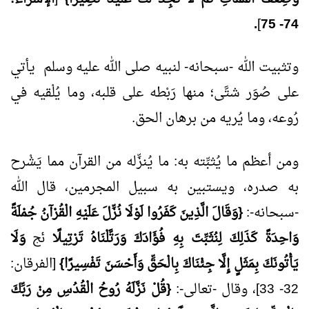
.
]
74- 75
وتثبيت الله -سبحانه- لنبيه صلى الله عليه وسلم يأتي
على صُوَر شتَّى؛ منها رَبْطه على قلبه، وما يُلْقيه في
رُوعه، وما يُريه من برهان الحق.
ومن أعظم ما يُثبِّته به: ما يُنزِّله من القرآن مما يَشْرح
به صدره، ويستبين به سبيل المجرمين، قال الله
-سبحانه-:
{وَقَالَ الَّذِينَ كَفَرُوا لَوْلَا نُزِّلَ عَلَيْهِ الْقُرْآنُ جُمْلَةً
وَاحِدَةً كَذَلِكَ لِنُثَبِّتَ بِهِ فُؤَادَكَ وَرَتَّلْنَاهُ تَرْتِيلًا
ﰀ
وَلَا
يَأْتُونَكَ بِمَثَلٍ إِلَّا جِئْنَاكَ بِالْحَقِّ وَأَحْسَنَ تَفْسِيرًا}
[الفرقان:
32- 33]، وقال -تعالى-:
{قُلْ نَزَّلَهُ رُوحُ الْقُدُسِ مِنْ رَبِّكَ