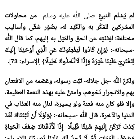
لم يَسْلم النبيُّ
صلى الله عليه وسلم
من محاولات
المشركين للمَكْر به والكَيْد له، بصُوَر شتَّى وأساليب
مختلفة؛ لفِتْنَتِه عن الحق والمَيْل به إليهم، كما قال الله
-سبحانه-: {وَإِنْ كَادُوا لَيَفْتِنُونَكَ عَنِ الَّذِي أَوْحَيْنَا إِلَيْكَ
لِتَفْتَرِيَ عَلَيْنَا غَيْرَهُ وَإِذًا لَاتَّخَذُوكَ خَلِيلًا}
[
الإسراء: 73
]
.
ولكنَّ الله -جل جلاله- ثبَّت رسوله، وعَصَمه من الافتتان
بهم والانجرار نَحْوهم، وامتنَّ عليه بهذه النعمة العظيمة،
وإلا فلو كان منه فتنة ولو يسيرة، لنال منه العذاب في
الدنيا والآخرة، قال الله -سبحانه-: {وَلَوْلَا أَنْ ثَبَّتْنَاكَ لَقَدْ
كِدْتَ تَرْكَنُ إِلَيْهِمْ شَيْئًا قَلِيلًا إِذًا لَأَذَقْنَاكَ ضِعْفَ الْحَيَاةِ
وَضِعْفَ الْمَمَاتِ ثُمَّ لَا تَجِدُ لَكَ عَلَيْنَا نَصِيرًا}
[
الإسراء: