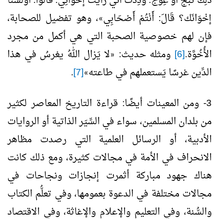
ذَلِكَ ثَبْجٌ أَوْ عِوَجٌ. وَدِدْتُ أَنِّي رَأَيْتُ إخْوَانِي. قَالُوا: أَوَلَسْنَا
إخْوَانَك؟ قَالَ: أَنْتُمْ أَصْحَابِي
، وهو تفضيل للصحابة،
»
فإن لهم خصوصية الصحبة التي هي أكمل من مجرد
الأُخُوَّة.
[6]
ومثله حديث:
لا يَزال اللهُ يغرسُ في هذا
«
الدِّين غرسًا يَستعملهم في طاعته
[7]
.
»
3- ومن المعينات أيضًا: قراءة التاريخ المعاصر لكثير
من بلدان المسلمين، سواء في السِّيَر الذاتية أو الروايات
الأدبية، أو الرسائل العلمية التي رصدت مظاهر
الانحراف في الأمة في مجالات كثيرة، ومع ذلك كانت
هناك جهود مباركة أثمرت إنجازات ونجاحات في
مجالات مختلفة في الدعوة بعمومها، وفي تعلُّم الكتاب
والسُّنة، وفي التعليم والإعلام والإغاثة، وفي الاقتصاد