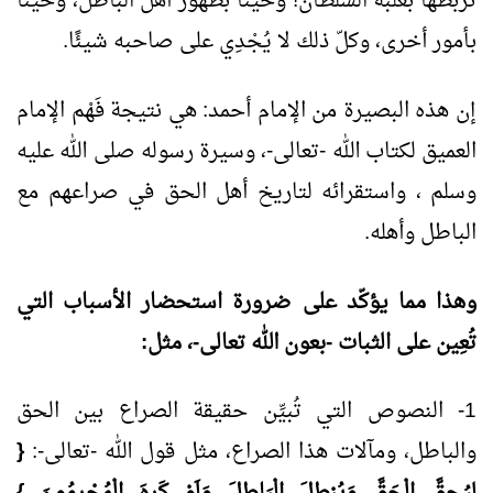
تربطها بغلبة السلطان! وحينًا بظهور أهل الباطل، وحينًا
بأمور أخرى، وكلّ ذلك لا يُجْدِي على صاحبه شيئًا.
إن هذه البصيرة من الإمام أحمد: هي نتيجة فَهْم الإمام
العميق لكتاب الله -تعالى-، وسيرة رسوله صلى الله عليه
وسلم ، واستقرائه لتاريخ أهل الحق في صراعهم مع
الباطل وأهله.
وهذا مما يؤكّد على ضرورة استحضار الأسباب التي
تُعِين على الثبات -بعون الله تعالى-، مثل:
1- النصوص التي تُبيِّن حقيقة الصراع بين الحق
والباطل، ومآلات هذا الصراع، مثل قول الله -تعالى-:
{