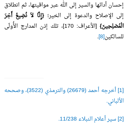
إحسان أدائها والسير إلى الله عبر مواقيتها، ثم انطلاق
إلى الإصلاح والدعوة إلى الخير؛
{إِنَّا لاَ نُضِيعُ أَجْرَ
الْمُصْلِحِينَ}
[الأعراف: 170]، تلك إذن المدارج الأُولَى
للسالكين
[8]
.
[1] أخرجه أحمد (26679) والترمذي (3522)، وصححه
الألباني.
[2] سير أعلام النبلاء 11/238.