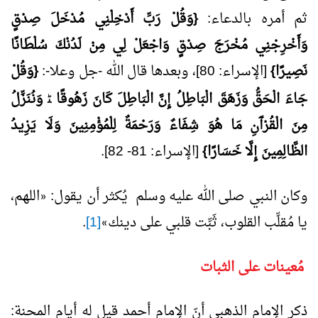
ثم أمره بالدعاء:
{وَقُلْ رَبِّ أَدْخِلْنِي مُدْخَلَ صِدْقٍ
وَأَخْرِجْنِي مُخْرَجَ صِدْقٍ وَاجْعَلْ لِي مِنْ لَدُنْكَ سُلْطَانًا
نَصِيرًا}
[الإسراء: 80]، وبعدها قال الله -جل وعلا-:
{وَقُلْ
جَاءَ الْحَقُّ وَزَهَقَ الْبَاطِلُ إِنَّ الْبَاطِلَ كَانَ زَهُوقًا
وَنُنَزِّلُ
ﮣ
مِنَ الْقُرْآَنِ مَا هُوَ شِفَاءٌ وَرَحْمَةٌ لِلْمُؤْمِنِينَ وَلَا يَزِيدُ
الظَّالِمِينَ إِلَّا خَسَارًا}
[الإسراء: 81- 82].
وكان النبي صلى الله عليه وسلم يُكثر أن يقول:
اللهم،
«
يا مُقلِّب القلوب، ثَبِّت قلبي على دينك
[1]
.
»
مُعينات على الثبات
ذكر الإمام الذهبي أنّ الإمام أحمد قيل له أيام المحنة: