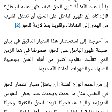
يا أبا عبد الله! ألَا ترى الحق كيف ظهر عليه الباطل؟
قال: كلا، إنّ ظهور الباطل على الحق، أن تنتقل القلوب
من الهدى إلى الضلالة، وقلوبنا بعدُ لازمةٌ للحق.
[2]
ما أحوجنا إلى استحضار هذا المعيار الدقيق في بيان
حقيقة ظهور الباطل على الحق، خصوصًا في هذا الزمن
الذي تقلَّبتْ بقلوبِ كثيرٍ من أهلِه الفتنُ بنوعيها؛
الشبهات، والشهوات. أعاذنا الله منهما.
إن من أعظم أنواع الفتنة: أن يختلّ معيار انتصار الحق
في النفس، مثل ما حدث ويحدث عند بعض النفوس
المنهزمة واليائسة، فحينًا تربط الحقّ بالكثرة! وحينًا