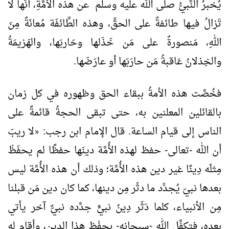
يُخبرُ النَّبيُّ صلى الله عليه وسلم عن هذه الأُمَّةِ، أنَّها لا
تَزالُ فيها طائفةٌ على الحقِّ، وهذه الطَّائفَة مُعانَةٌ مِنَ
اللهِ، مَنصورةٌ على مَن خَذَلها وحَاربَها، والهَزيمَةُ
والخِذلانُ عَاقبةُ مَن حارَبَها أو عارَضَها.
فخُصَّت هذه الأمةُ ببقاء الحق وظهوره في كل زمان
بالقائلين المعلنين به، حتى تبقى الحجةُ قائمةً على
الناس إلى قيام الساعة. قال الإمام ابن رجب:
لا ريبَ
«
أن الله -تعالى- حفظ لهذه الأُمَّة دينَها حفظًا لم يحفَظْ
مِثلَه دِينًا غير دين هذه الأُمَّة؛ وذلك أن هذه الأُمَّة ليس
بعدها نبيّ يُجدِّد ما دثَر مِن دينها، كما كان دين مَن قبلنا
مِن الأنبياء، كلما دَثَر دِينُ نبيٍّ جدَّده نبيٌّ آخر يأتي
بعده، فتكفَّل الله -سبحانه- بحِفْظ هذا الدين، وأقام له