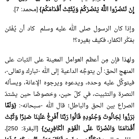
إِنْ تَنْصُرُوا اللَّهَ يَنْصُرْكُمْ وَيُثَبِّتْ أَقْدَامَكُمْ}
[محمد: 7].
وإذا كان الرسول صلى الله عليه وسلم كاد أن يُفْتَن
بمَكْر الكفار، فكيف بغيره؟!
ولهذا فإن مِن أعظم العوامل المعينة على الثبات على
المنهج الحق: أن يتوجَّه الداعية إلى الله -تبارك وتعالى-،
فيتوكَّل عليه وحده، ويدعوه ويرجوه الإعانة، ويسأله
النصرة والتثبيت، في كلّ حين، وخصوصًا حين يشتدّ
الصراع بين الحق والباطل؛ قال الله -سبحانه-:
{وَلَمَّا
بَرَزُوا لِجَالُوتَ وَجُنُودِهِ قَالُوا رَبَّنَا أَفْرِغْ عَلَيْنَا صَبْرًا وَثَبِّتْ
أَقْدَامَنَا وَانْصُرْنَا عَلَى الْقَوْمِ الْكَافِرِينَ}
[البقرة: 250]،