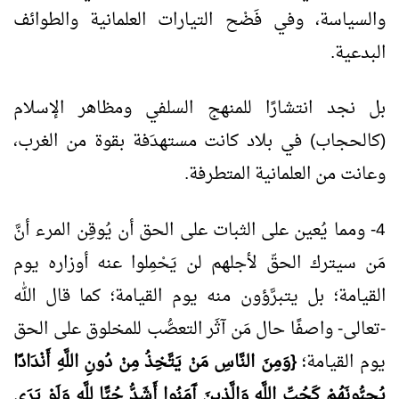
والسياسة، وفي فَضْح التيارات العلمانية والطوائف
البدعية.
بل نجد انتشارًا للمنهج السلفي ومظاهر الإسلام
(كالحجاب) في بلاد كانت مستهدَفة بقوة من الغرب،
وعانت من العلمانية المتطرفة.
4- ومما يُعين على الثبات على الحق أن يُوقِن المرء أنَّ
مَن سيترك الحقّ لأجلهم لن يَحْمِلوا عنه أوزاره يوم
القيامة؛ بل يتبرَّؤون منه يوم القيامة؛ كما قال الله
-تعالى- واصفًا حال مَن آثَر التعصُّب للمخلوق على الحق
يوم القيامة؛
{وَمِنَ النَّاسِ مَنْ يَتَّخِذُ مِنْ دُونِ اللَّهِ أَنْدَادًا
يُحِبُّونَهُمْ كَحُبِّ اللَّهِ وَالَّذِينَ آَمَنُوا أَشَدُّ حُبًّا لِلَّهِ وَلَوْ يَرَى