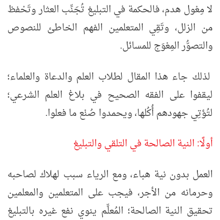
لا مِعْول هدم، فالحكمة في التبليغ تُجَنِّب العثار وتَحْفظ
من الزلل، وتَقِي المتعلمين الفهم الخاطئ للنصوص
والتصوُّر المِعْوَج للمسائل.
لذلك جاء هذا المقال لطلاب العلم والدعاة والعلماء؛
ليقفوا على الفقه الصحيح في بلاغ العلم الشرعي؛
لتُؤتِي جهودهم أُكُلها، ويحمدوا صُنْع ما فعلوا.
أولًا: النية الصالحة في التلقي والتبليغ
العمل بدون نية هباء، ومع الرياء سبب لهلاك لصاحبه
وحرمانه من الأجر، فيجب على المتعلمين والمعلمين
تحقيق النية الصالحة؛ المُعلِّم ينوي نفع غيره بالتبليغ