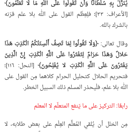
يُنَزِّلْ بِهِ سُلْطَانًا وَأَنْ تَقُولُوا عَلَى اللَّهِ مَا لَا تَعْلَمُونَ﴾
[الأعراف: ٣٣]؛ فلِعِظَم القول على الله بلا علم قرَنه
بالشرك بالله.
وقال تعالى:
﴿وَلَا تَقُولُوا لِمَا تَصِفُ أَلْسِنَتُكُمُ الْكَذِبَ هَذَا
حَلالٌ وَهَذَا حَرَامٌ لِتَفْتَرُوا عَلَى اللَّهِ الْكَذِبَ إِنَّ الَّذِينَ
يَفْتَرُونَ عَلَى اللَّهِ الْكَذِبَ لا يُفْلِحُونَ﴾
[النحل: ١١٦]؛
فتحريم الحلال كتحليل الحرام كلاهما مِن القول على
الله بلا علم، فلْيحذر المسلم ذلك السبيل الخطر.
رابعًا: التركيز على ما يَنفع المتعلّم لا المعلم
مِن الخلل أن يُلقي المُعلِّم العِلْم على بعض طلابه، لا