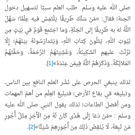
صلى الله عليه وسلم طلب العلم سببًا لتسهيل دخول
الجنة؛ فقال: «مَنْ سَلَكَ طَرِيقًا يَلْتَمِسُ فيه عِلْمًا؛ سَهَّلَ
اللَّهُ له به طَرِيقًا إلى الجَنَّةِ، وَما اجْتَمع قَوْمٌ في بَيْتٍ مِن
بُيُوتِ اللهِ، يَتْلُونَ كِتابَ اللهِ، وَيَتَدارَسُونَهُ بيْنَهُمْ؛ إِلّا
نَزَلَتْ عليهمِ السَّكِينَةُ، وَغَشِيَتْهُمُ الرَّحْمَةُ، وَحَفَّتْهُمُ
المَلائِكَةُ، وَذَكَرَهُمُ اللَّهُ فِيمَن عِنْدَهُ»
[1]
.
لذلك ينبغي الحرص على نَشْر العلم النافع بين الناس،
وتبليغه في بقاع الأرض؛ فتبليغ العِلْم من أهمّ المهمات
ومن أفضل الطاعات؛ لذلك يقول النبي صلى الله عليه
وسلم : «مَنْ دَعَا إِلَى هُدًى كَانَ لَهُ مِنَ الْأَجْرِ مِثْلُ أُجُورِ
مَنْ تَبِعَهُ، لَا يُنْقِصُ ذَلِكَ مِنْ أُجُورِهِمْ شَيْئًا»
[2]
.