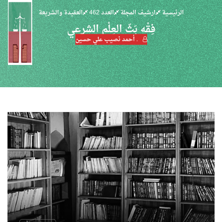
الرئيسية
ارشيف المجلة
العدد 462
العقيدة والشريعة
فِقْه بَثّ العِلْم الشرعي
. أحمد نصيب علي حسين