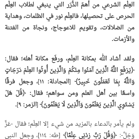
العِلْم الشرعي من أهمّ الدُّرَر التي ينبغي لطلاب العِلْم
الحرص على تحصيلها، فالعِلْم نور في الظلمات، وهداية
من الضلالات، وتقويم للاعوجاج، ونجاة من الفتنة
والأزمات.
ولقد أشاد الله بمكانة العِلْم، ورفَع مكانة أهله؛ فقال:
﴿يَرْفَعِ اللَّهُ الَّذِينَ آمَنُوا مِنْكُمْ وَالَّذِينَ أُوتُوا العِلْمَ دَرَجَاتٍ
وَاللَّهُ بِمَا تَعْمَلُونَ خَبِيرٌ﴾
[
المجادلة: ١١
]
، وجعل فرقًا
واسعًا بين أهل العلم ومن سواهم؛ فقال: ﴿قُلْ هَلْ
يَسْتَوِي الَّذِينَ يَعْلَمُونَ وَاَلَّذِينَ لَا يَعْلَمُونَ﴾
[
الزمر: ٩
]
.
ولم يأمر بالدعاء بالمزيد من شيء إلا العِلْم؛ فقال -عَزَّ
وَجَلَّ-:
﴿وَقُلْ رَبِّ زِدْنِي عِلْمًا﴾
[طه: ١١٤]، وجعل النبي