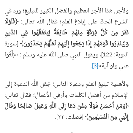
ولأجل هذا الأجر العظيم والفضل الكبير للتبليغ؛ ورد في
الشرع الحثّ على إبلاغ العلم؛ فقال الله تعالى:
﴿فَلَوْلَا
نَفَرَ مِنْ كُلِّ فِرْقَةٍ مِنْهُمْ طَائِفَةٌ لِيَتَفَقَّهُوا فِي الدِّينِ
وَلِيُنْذِرُوا قَوْمَهُمْ إِذَا رَجَعُوا إِلَيْهِمْ لَعَلَّهُمْ يَحْذَرُونَ﴾
[سورة
التوبة: 122]، ويقول النبي صلى الله عليه وسلم : «بَلِّغُوا
عني ولو آية»
[3]
.
ولأهمية تبليغ العلم ودعوة الناس؛ جَعَل الله الدعوة إلى
الإسلام من أفضل الكلمات وأرقى الأعمال؛ فقال تعالى:
﴿وَمَنْ أَحْسَنُ قَوْلًا مِمَّنْ دَعَا إِلَى اللَّهِ وَعَمِلَ صَالِحًا وَقَالَ
إِنَّنِي مِنَ الْمُسْلِمِينَ﴾
[فصلت: ٣٣].