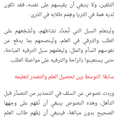
التلقين، ولا ينبغي أن يقيسهم على نفسه، فقد تكون
لديه همة في الثريا وهِمَم طلابه في الثرى.
ولْيتعلم السبل التي تُجدِّد نشاطهم، وتُشجّعهم على
الطلب والترقي في العلم، ولْينصحهم بما يدفع عن
نفوسهم السأم والملل، وليعلمهم سبل الترفيه المباحة،
حتى يستعينوا بالراحة والترفيه على مواصلة الطلب.
سابعًا: التوسط بين تحصيل العلم والتصدر لتعليمه
وردت نصوص عن السلف في التحذير من التصدُّر قبل
التأهل، وهذه النصوص ينبغي أن تُفهَم على وجهها
الصحيح بدون مبالغة، فينبغي أن يَفْهَم طالب العلم