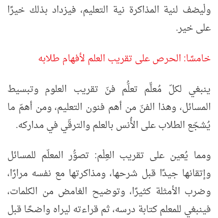
ولْيضف لنية المذاكرة نية التعليم، فيزداد بذلك خيرًا
على خير.
خامسًا: الحرص على تقريب العلم لأفهام طلابه
ينبغي لكلّ مُعلِّم تعلُّم فنّ تقريب العلوم وتبسيط
المسائل، وهذا الفنّ من أهم فنون التعليم، ومن أهمّ ما
يُشجّع الطلاب على الأُنس بالعلم والترقّي في مداركه.
ومما يُعين على تقريب العِلْم: تصوُّر المعلّم للمسائل
وإتقانها جيدًا قبل شرحها، ومذاكرتها مع نفسه مرارًا،
وضرب الأمثلة كثيرًا، وتوضيح الغامض من الكلمات،
فينبغي للمعلم كتابة درسه، ثم قراءته ليراه واضحًا قبل