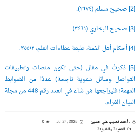
[2] صحيح مسلم (٢٦٧٤).
[3] صحيح البخاري (٣٤٦١).
[4] أحكام أهل الذمة، طبعة عطاءات العلم، ٢/‏٣٥٥.
[5] ذكرتُ في مقال (حتى تكون منصات وتطبيقات
التواصل وسائل دعوية ناجحة) عددًا من الضوابط
المهمة؛ فليراجعها مَن شاء في العدد رقم 448 من مجلة
البيان الغراء.
. أحمد نصيب علي حسين
Jul 24, 2025
0
العقيدة والشريعة