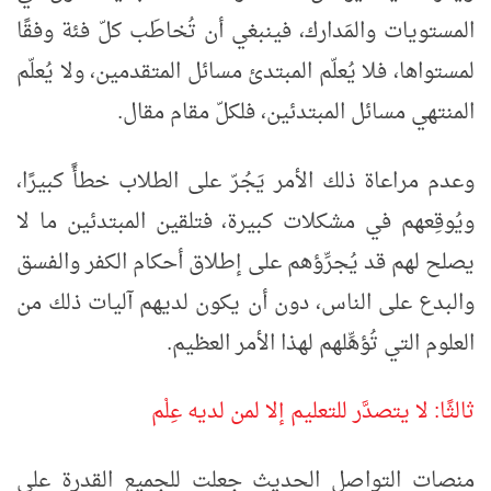
المستويات والمَدارك، فينبغي أن تُخاطَب كلّ فئة وفقًا
لمستواها، فلا يُعلّم المبتدئ مسائل المتقدمين، ولا يُعلّم
المنتهي مسائل المبتدئين، فلكلّ مقام مقال.
وعدم مراعاة ذلك الأمر يَجُرّ على الطلاب خطأً كبيرًا،
ويُوقِعهم في مشكلات كبيرة، فتلقين المبتدئين ما لا
يصلح لهم قد يُجرِّؤهم على إطلاق أحكام الكفر والفسق
والبدع على الناس، دون أن يكون لديهم آليات ذلك من
العلوم التي تُؤهِّلهم لهذا الأمر العظيم.
ثالثًا: لا يتصدَّر للتعليم إلا لمن لديه عِلْم
منصات التواصل الحديث جعلت للجميع القدرة على