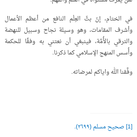
في الختام، إنّ بثّ العِلْم النافع من أعظم الأعمال
وأشرف المقامات، وهو وسيلة نجاح وسبيل للنهضة
والترقي بالأُمَّة، فينبغي أن نعتني به وفقًا للحكمة
وأُسس المنهج الإسلامي كما ذكرنا.
وفَّقنا الله واياكم لمرضاته.
[1] صحيح مسلم (٢٦٩٩).