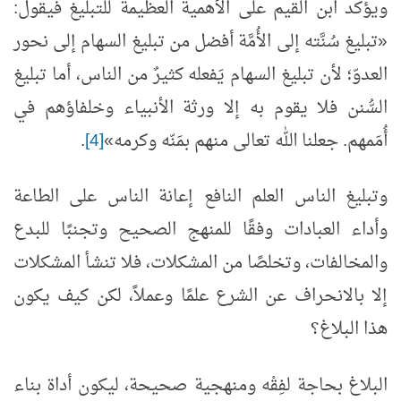
ويؤكد ابن القيم على الأهمية العظيمة للتبليغ فيقول:
«تبليغ سُنَّته إلى الأُمَّة أفضل من تبليغ السهام إلى نحور
العدوّ؛ لأن تبليغ السهام يَفعله كثيرٌ من الناس، أما تبليغ
السُّنن فلا يقوم به إلا ورثة الأنبياء وخلفاؤهم في
أُمَمهم. جعلنا الله تعالى منهم بمَنّه وكرمه»
[4]
.
وتبليغ الناس العلم النافع إعانة الناس على الطاعة
وأداء العبادات وفقًا للمنهج الصحيح وتجنبًا للبدع
والمخالفات، وتخلصًا من المشكلات، فلا تنشأ المشكلات
إلا بالانحراف عن الشرع علمًا وعملاً، لكن كيف يكون
هذا البلاغ؟
البلاغ بحاجة لفِقْه ومنهجية صحيحة، ليكون أداة بناء