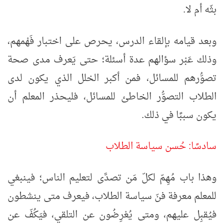
بثّه أم لا.
وبعد قيامه بإلقاء الدرس، يحرص على اختبار فَهْمهم،
وذلك عَبْر سؤالهم عدة أسئلة؛ حتى يَعرف مدى صحة
تصوُّرهم للمسائل، فمن أكبر الخلل الذي يكون لدى
الطلاب التصوُّر الخاطئ للمسائل، فليحذر المعلم أن
يكون سببًا في ذلك.
سادسًا: حُسن سياسة الطلاب
وهذا باب مُهِمّ لكلّ مَن تصدَّى لتعليم الناس؛ فينبغي
للمعلم معرفة فنّ سياسة الطلاب، فيعرف متى ينشطون
فيُقبِل عليهم، ومتى يُعْرِضُون عن التلقي، فيَكُفّ عن