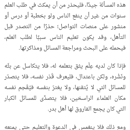
هذه المسألة جيدًا، فليحذر من أن يمكث في طلب العلم
سنوات من غير أن ينفع الناس ولو بخطبة أو درس أو
منشور على منصات التواصل؛ حذرًا من التصدر قبل
التأهل، وقد يكون تعليم الناس سببًا لطلب العلم،
فيحمله على البحث ومراجعة المسائل ومذاكرتها.
فإذا كان لديه عِلْم يثق بتعلمه له، فلا يتكاسل عن بثّه
ونَشْره، ولكن باعتدال، فليعرف قَدْر نفسه، فلا يتصدّر
للمسائل التي لا يُتقنها، ولا يغترّ بنفسه فيُقْحِم نفسه
مكان العلماء الراسخين، فلا يتصدَّى للمسائل الكبار
التي كان يجمع الفاروق لها أهل بدر.
ومع ذلك فلا ينغمس في الدعوة والتعليم حتى يمنعه