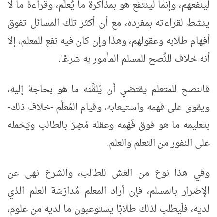
لينفعهم، وإنما لينتفع هو بمذاكرة ما يُعلِّم، وقراءة ما لا
ينشط لقراءته بمفرده، مع أن أكثر تلك المسائل تفوق
أفهام طلابه وعقولهم، وهذا وإن كان فيه نفع للمعلم، إلا
أنه خلاف للنُّصح للمسلم المأمور به شرعًا.
فالنصح للمتعلم يقتضي أن يُلقِّنه ما هو بحاجة إليه،
ويقوى على فهمه واستيعابه، وقيام المُعلِّم -خلاف ذلك-
بتعليمه ما هو فوق فَهْمه وعقله مُضِرّ بالطالب ويَحْمله
على النفور من التعلم والعلم.
وفي هذا نوع من الغش للطالب، والشرع نهى عن
الإضرار بالمسلم، فإن أراد المعلم مُدارَسَة العلم الذي
لديه، فلْيطلب لذلك طلابًا يستوعبون ما لديه من علوم،