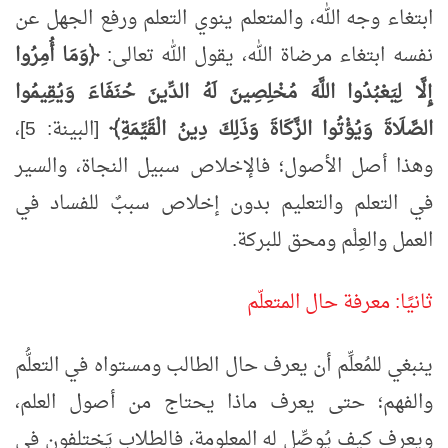
ابتغاء وجه الله، والمتعلم ينوي التعلم ورفع الجهل عن
نفسه ابتغاء مرضاة الله، يقول الله تعالى:
﴿وَمَا أُمِرُوا
إِلَّا لِيَعْبُدُوا اللَّهَ مُخْلِصِينَ لَهُ الدِّينَ حُنَفَاءَ وَيُقِيمُوا
الصَّلَاةَ وَيُؤْتُوا الزَّكَاةَ وَذَلِكَ دِينُ الْقَيِّمَةِ﴾
[البينة: 5]،
وهذا أصل الأصول؛ فالإخلاص سبيل النجاة، والسير
في التعلم والتعليم بدون إخلاص سببٌ للفساد في
العمل والعِلْم ومحق للبركة.
ثانيًا: معرفة حال المتعلّم
ينبغي للمُعلِّم أن يعرف حال الطالب ومستواه في التعلُّم
والفهم؛ حتى يعرف ماذا يحتاج من أصول العلم،
ويعرف كيف يُوصِّل له المعلومة، فالطلاب يَختلفون في