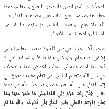
التحدُّث في أمور الدين والتصدي للنصح والتعليم، وهذا
خطر عظيم، مما فتح الباب على مصرعيه للقول على
الله بلا علم، وإضلال الناس وإفتائهم بالشاذ من
المسائل والضعيف من الأقوال.
فيجب ألّا يتحدّث في دين الله ولا يتصدر لتعليم الناس
إلا مَن لديه عِلْم، ولو كان علمًا قليلاً. والمسألة التي لا
يُحسنها المرء عليه أن يتجنَّب الخوض فيها؛ فالتحدُّث
في دين الله وتعليم الناس دون تعلُّم مظنة للوقوع في
إثم القول على الله بغير علم، ولقد حذَّر الله من ذلك؛
فقال:
﴿قُلْ إِنَّمَا حَرَّمَ رَبِّيَ الْفَوَاحِشَ مَا ظَهَرَ مِنْهَا وَمَا
بَطَنَ وَالْإِثْمَ وَالْبَغْيَ بِغَيْرِ الْحَقِّ وَأَنْ تُشْرِكُوا بِاللَّهِ مَا لَمْ