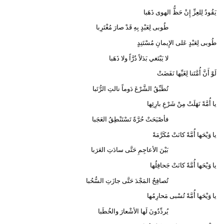
يَقُودُ لِلعِزِّ إِنْ حَظُّ الهوى ذَهَبا
طُوبى لِعَبْدٍ بِهِ قَدْ صارَ مُغْتَرِبا
طُوبى لِعَبْدٍ عَلى الإِيمانِ مُسْتَنِدٍ
لا يَبْتَغي بَدَلاً دُرَّاً ولا ذَهَبا
لَوْ أَنَّ أُمَّتَنا لِغَيِّها نَفَضَتْ
تُطَبِّقُ الشَّرْعَ دَوماً نالتِ الرُّتَبا
يا أُمَّةً نَهَلَتْ مِنْ شَرْعِ بارِئِها
فأصْبَحَتْ حُرَّةً تَسْتَنْطِقُ العَجَبا
يا وَيْحَها أُمَّةً كانَتْ مُكَرَّمَةً
بَيْنَ الأعاجِمِ حَتَّى سادَتِ العَرَبا
يا وَيْحَها أُمَّةً كانَتْ جَحافِلُها
تُصافِحُ المَجْدَ حَتَّى جازَتِ السُّحُبا
يا وَيْحَها أُمَّةً تُسْبى مَحارِمُها
يُردِّدُونَ لَها الأشْعارَ والخُطَبا