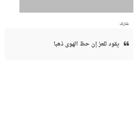
شارك:
يقود للعز إن حظ الهوى ذهبا