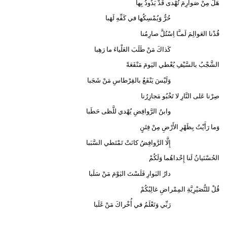
هَلْ مِنْ صَوارِمَ تُهْدى قَدْ يَذُودُ بِها
حُرٌّ وَيُمْسِكُها في كَفِّهِ لَهَبا
قُدْنا العَوالِمَ لَمـَّا اِسْتُلَّ صارِمُنا
كَذاكَ مَنْ طَلَبَ العَلْياءَ ما رَهِبا
الشَّجْبُ بالسَّيْفِ يُعْطي اليَومَ مَنْفَعَةً
وَلَيْسَ يَنْفَعُ بالقِرْطاسِ مَنْ شَجَبا
صِرْنا عَلى النَّارِ لا تَخْبُو مَجازِرُنا
وابنُ الرَّوافِضِ يُهْدي للَّظى حَطَبا
وَما رَأَيْتُ بِظَهْرِ الأَرْضِ مِنْ فِتَنٍ
إِلَّا الرَّوافِضُ كانَتْ تَمْتَطي السَّبَبا
الحُسْنَيانُ لَنا إِحْداهُما وَلَكُمْ
دارُ البَوارِ فَلَسْتَ اليَوْمَ مَنْ سَلَبا
قُلْ للنُّصَيْرِيَّةِ المِمْراضِ غالِبُكُمْ
رَبِّي وَتَعْلَمُ في أُخْراكَ مَنْ غَلَبا