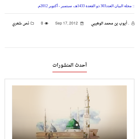
::
مجلة البيان العدد
303
ذو القعدة 1433هـ، سبتمبر - أكتوبر 2012م.
. أيوب بن محمد الوهيبي
Sep 17, 2012
0
نص شعري
أحدث المنشورات