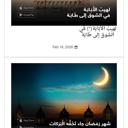
لهيبُ الأُبَابَة(*) في
الشوق إلى طَابَة
Feb 16, 2026