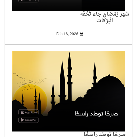
شهر رَمَضان جاء تَحُفُّه
الْبَرَكات
Feb 16, 2026
صرحًا توطد راسخًا