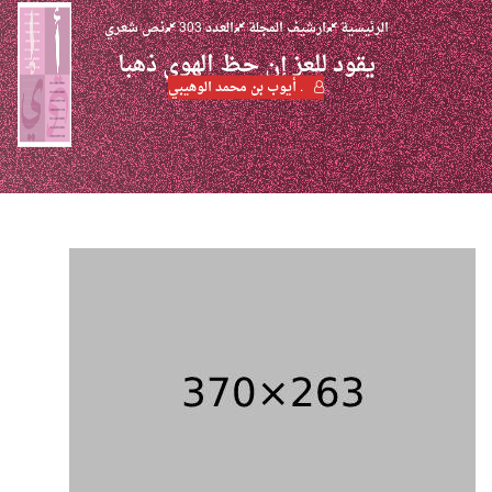
الرئيسية
ارشيف المجلة
العدد 303
نص شعري
يقود للعز إن حظ الهوى ذهبا
. أيوب بن محمد الوهيبي