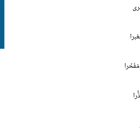
رى
طِّ مَعْبرا
خَرا
را