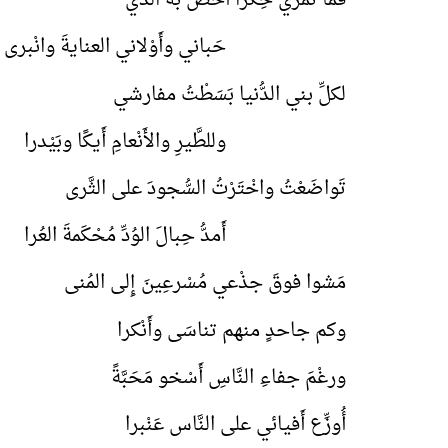
فما ثَمَري حِكْرًا أُخُصُّ به الذي
حَباني وأَوْلاني العنايةَ وانْبرى
لكلِّ بني الدُّنيا بَسَطْتُ مفارشي
وللطَّيرِ والأَنْعامِ أَيكًا وبَيْدرا
تَواضَعْتُ واخْتَرْتُ السُّجودَ على الثَّرى
أَمدُّ حِبالَ الوُدِّ مُحْكَمةَ العُرا
مَشوا فوقَ جذْعي مُسْرعِينَ إِلى المُنى
وكم جاحدٍ منهم تناسَى وأَنْكرا
ورغْمَ جفاءِ النَّاسِ أَسْخو مَحَبَّةً
أُوزِّع أَفيائي على النَّاس عَنْبرا