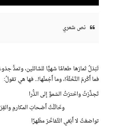
نص شعري
تَبْذلُ ثمارَها طعامًا شهيًّا للسَّائلين، وتمدُّ جذ
فما أَكْرمَ النَّخْلَةَ!، وما أَجْملَها!.. فها هي تقولُ:
تَجذَّرْتُ واخْترْتُ السّموَّ إلى الذُّرا
وخَالَلْتُ أَصْحابَ المكارمِ والقِرَ
تواضعْتُ لا أَبْغي التَّفاخُرَ مظْهرًا