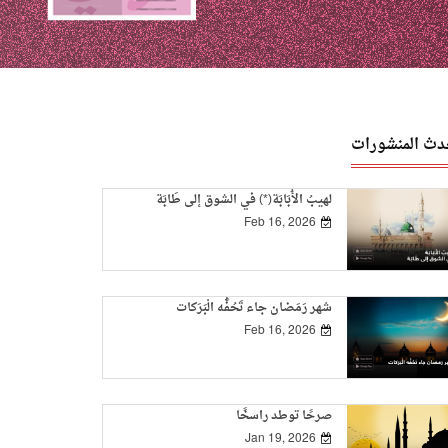
دث المنشورات
لهيبُ الأُبَابَة(*) في الشوق إلى طَابَة
Feb 16, 2026
شهر رَمَضان جاء تَحُفُّه الْبَرَكات
Feb 16, 2026
صرحًا توطد راسخًا
Jan 19, 2026