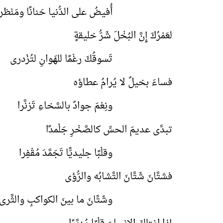
أُفيضُ على الدُّنيا حَنانًا ومَنْظرا
لعَمْرُكَ إِنَّ البُخْلَ شَرُّ خليقةٍ
تَسوقُكَ رغْمًا للهَوانِ لتُزْدرى
فساءَ بخيلٌ لا يُرامُ عطاؤه
ونِعْمَ جوادٌ بالسَّخاءِ تَزنَّرا
تبدَّى عديمَ الحسِّ كالصَّخْرِ جَلْمدًا
وقلْبًا جليديًّا تَجَمَّدَ مُقْفِرا
فشتَّانَ شَتَّانَ التَّشابُه والرُّؤى
وشَتَّانَ ما بينَ الكواكبِ والثَّرى