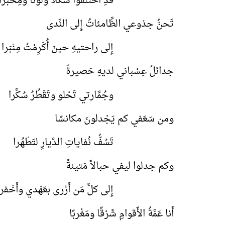
قَدِ اخْتلفوا شَكْلاً ولونًا ومِخْبرا
تَحنُّ جذوعي الظَّامئاتُ إِلى النَّدى
إِلى راحتيهِ حينَ أُكْرِمْتُ مِنْبَرا
جدائلُ عِسْباني لديهِ حَصيرةٌ
وجُمَّارتي تَحْلو وتَقْطُرُ سُكَّرا
ومن سَعَفي كم يَجْدلونَ مكانسًا
تَسُفُّ نُفاياتِ الدِّيارِ لتَطْهُرا
وكم جدلوا ليفي حبالاً مَتينةً
إِلى كلِّ مَن أَزْرى بعَهْدي وأَخْفرا
أَنا عَمَّةُ الأَقوامِ شَرْقًا ومَغْربًا