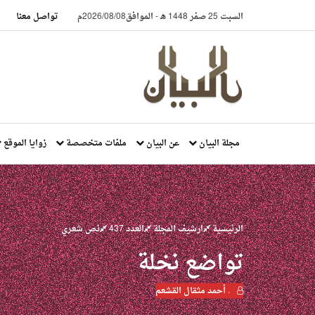
السبت 25 صفر 1448 هـ
-
الموافق2026/08/08م
تواصل معنا
مجلة البيان
عن البيان
ملفات متخصصة
زوايا الموقع
الرئيسية
ارشيف المجلة
العدد 437
نص شعري
تواضع نخلة
. أحمد مثقال القشعم