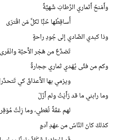
وأَمْنحُ أَثماري الرِّطابَ شَهيَّةً
أُساقِطُها حُبًّا لكلِّ مَن اقْترَى
وذا كبدي الصَّادي إلى جُودِ راحةٍ
تَصَدَّعَ من هَجْر الأَحبَّة وانْفَرى
وكم من فتًى يُهْدي ثماري حِجارةً
ويرْمي بها الأَعذاقَ كي تَتحدَّرا
وما رابني ما قد رَأَيْتُ ولم أَزَلْ
لهم عَمَّةً تُعْطي، وما زِلْتُ مُوْقِرا
كذلكَ كانَ النَّاسُ من عهْدِ آدمٍ