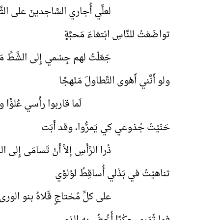
لعلِّي أُجاري السَّاجدينَ على الثَّ
تواضَعْتُ للنَّاسِ ابْتغاءَ مَحبَّةٍ
جَعَلْتُ لهم جِسْمي إِلى الشَّ
ولو أَنَّني أَهْوى التَّطاولَ مَنْهجًا
لَما قاربوا رأْسي عُلوًّا ومَفْ
حَنَيْتُ جُذوعي كي يَمرُّوا، وقد أَبَت
ذُرا الرَّأْسِ إلاَّ أَنْ تَسامَى إِلى الذُّ
تناهيْتُ في بَذْلي أُساقِطُ لؤلؤي
على كلِّ مُحْتاجٍ قَلاهُ بنو الورى