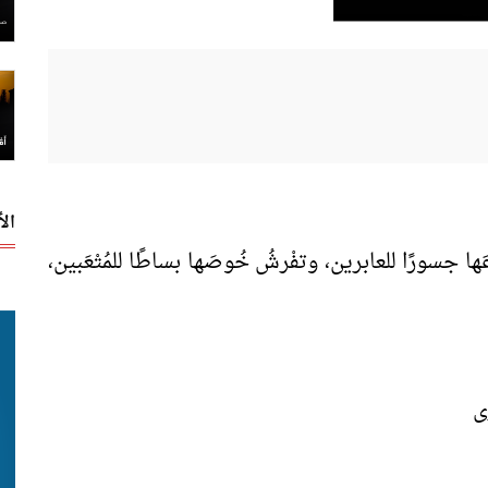
ال
وعَها جسورًا للعابرين، وتفْرشُ خُوصَها بساطًا للمُتْعَبين،
ى