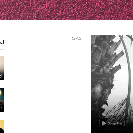
شارك:
أح