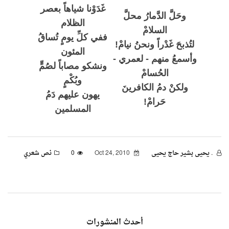
غَدَوْنا شياهاً بعصر
وحَلَّ الدَّمارُ محلَّ
الظلام
السلامْ
ففي كلِّ يومٍ تُساقُ
لتُذبحَ غَدْراً ونحنُ نيامْ!
المئون
وأسمعُ منهم - لعمري -
ونشكو مصاباً لصُمٍّ
الحُسامْ
وبُكْمٍ
ولكنْ دمُ الكافرينَ
يهون عليهم دَمُ
حَرامْ!
المسلمين
. يحيى بشير حاج يحيى
Oct 24, 2010
0
نص شعري
أحدث المنشورات