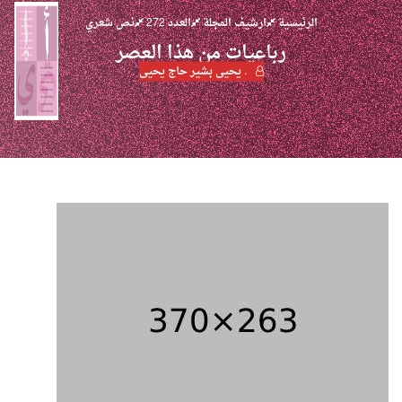
الرئيسية
ارشيف المجلة
العدد 272
نص شعري
رباعيات من هذا العصر
. يحيى بشير حاج يحيى