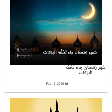
شهر رَمَضان جاء تَحُفُّه
الْبَرَكات
Feb 16, 2026