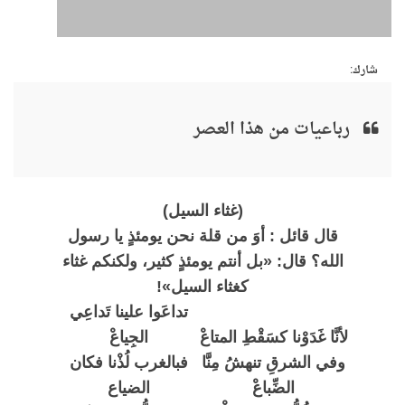
شارك:
رباعيات من هذا العصر
(غثاء السيل)
قال قائل : أوَ من قلة نحن يومئذٍ يا رسول
الله؟ قال: «بل أنتم يومئذٍ كثير، ولكنكم غثاء
كغثاء السيل»!
تداعَوا علينا تَداعِي
لأنَّا غَدَوْنا كسَقْطِ المتاعْ
الجِياعْ
وفي الشرقِ تنهشُ مِنَّا
فبالغرب لُذْنا فكان
الضِّباعْ
الضياع