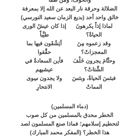
والخوف، ومن ظمأ
الضلالة وحرقة نار البعد عن الله إلا بمعرفة
خالق واحد أحد (بديع الزمان سعيد النورسي)
لماذا إذاً يكرهونَ
إذا كان عيشُ الورى
الحياةْ؟
طيِّباً
وقد زعموه مِنَ
أيَشْقَون فيها بما
المعجزاتْ؟
حقَّقوا
وحتَّامَ يجرون خَلْفَ
فأين السعادةُ في
الشَّتاتْ؟
عيشيهم
فبئسَ الحياةُ، وبئسَ
ولا يجدون سِوى
المماتْ
الانتحارِ
(دماء المسلمين)
الخطر محدق بالمسلمين من كل صوب
لتحطيم إسلامهم؛ فماذا صنع المسلمون لصد
هذا الخطر؟ (المفكر محمد المبارك)