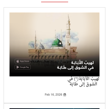
لهيبُ الأُبَابَة(*) في
الشوق إلى طَابَة
Feb 16, 2026