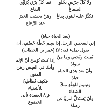
ولا كُلُّ جرْسٍ بحُلْوِ
فما كلُّ برْق يُرَوِّي
السماعْ
البقاع
فكبِّرْ عليه ليثوي بِقاعْ
ومَنْ يَحسَب الخيرَ
عندَ الرَّعاع
(بعد الحياة حياة)
إني ليعجبني الرجل إذا سِيم خُطَّة خَسْفٍ، أن
يقول بملء فيه: لا! (عمر بن الخطاب)
يُميت ويُحيي وما مِنْ
إذا كنتَ تُؤمنُ أنَّ الإله
سواهْ
وأنكَ في العيش رهن
وأنْ بعد هذي الحياة
المنون
حياهْ
فكيف تُطأطِئُ
وتبسِم للوَغْدِ منكَ
للأشقياء
الشفاهْ
فإنَّ العقيدة تأبى
وأنْ يُستَذلَّ امرؤٌ عن
الخضوع
رضاهْ