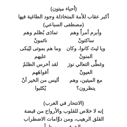
(أحياء ميتون)
أكبر عقاب للأمة المتخاذلة وجود الطاغية فيها
(مصطفى السباعي)
وأبرم أمراً وهم
تمادَى بُظلم وهم
ساكتونْ
نائمونْ
ويا ليتَ كانوا، وكان
وما هم بموتى ليُبكى
المنونْ
عليهم
وغطَّى التعالي نورَ
لقد أخرس الظلمُ
العيونْ
أفواهَهم
مع الميتين، وهم
أليس من الخير أنْ
ينظرون؟
يُكتَبوا
(الانتحار في الغرب)
إنه لا خلاص للقلوب والأرواح من قبضة
القلق الرهيب، ومن دوَّامات الاضطراب