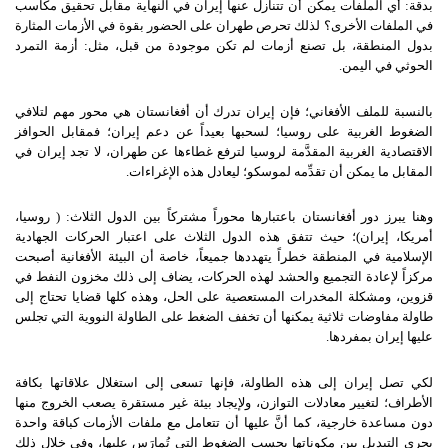
بدقة: أي الملفات يمكن أن تتنازل عنها إيران في النهاية مقابل تحقيق مكاسب
في الملفات الأخرى؟ لذلك تحرص طهران على الحضور بقوة في الأزمات المثارة
بدول المنطقة، بل تصنع أزمات لم تكن موجودة من قبل، مثل: أزمة التمرد
الحوثي في اليمن.
بالنسبة للملف الأفغاني؛ فإن إيران تدرك أن أفغانستان هي محور مهم لتلافي
الضغوط الغربية على روسيا؛ لسحبها بعيداً عن دعم إيران؛ فمقابل الحوافز
الاقتصادية الغربية المقدَّمة لروسيا لترفع غطاءها عن طهران، لا تجد إيران في
المقابل ما يمكن أن تقدِّمه لموسكو؛ ليعادل هذه الإغراءات.
وهنا يبرز دور أفغانستان باعتبارها محوراً مشتركاً بين الدول الثلاث: ( روسيا،
أمريكا، إيران)؛ حيث تتفق هذه الدول الثلاث على اعتبار الحركات الجهادية
الإسلامية في المنطقة خطراً يتهددها جميعاً، خاصة أن البيئة الأفغانية أصبحت
مركزاً لإعادة التجميع والحشد لهذه الحركات، يضاف إلى ذلك مخزون النفط في
قزوين، ومشكلة المخدرات المستعصية على الحل، وهذه كلها قضايا تحتاج إلى
طاولة مفاوضات ثلاثية يمكنها أن تخفف الضغط على الطاولة النووية التي تجلس
عليها إيران بمفردها.
لكي تصل إيران إلى هذه الطاولة، فإنها تسعى إلى استغلال علاقاتها بكافة
الأطراف؛ لتغيير معادلات التوازن، ولإيجاد بيئة غير مستقرة يصعب الخروج منها
دون مساعدة خارجية، كما أنَّ عليها أن تتعامل مع ملفات الأزمات كباقة واحدة
يجري التبديل بين مكوناتها بحسب الضغوط التي تُمارَس عليها، وفي خلال ذلك