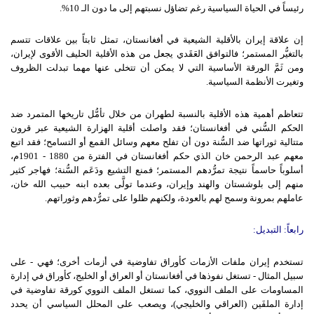
رئيساً في الحياة السياسية رغم تضاؤل نسبتهم إلى ما دون الـ 10%.
إن علاقة إيران بالأقلية الشيعية في أفغانستان، تمثل ثابتاً بين علاقات تتسم
بالتغيُّر المستمر؛ فالتوافق العَقَدي يجعل من هذه الأقلية الحليف الأقوى لإيران،
ومن ثَمَّ الورقة الأساسية التي لا يمكن أن تتخلى عنها مهما تبدلت الظروف
وتغيرت الأنظمة السياسية.
تتعاظم أهمية هذه الأقلية بالنسبة لطهران من خلال تأمُّل تاريخها المتمرد ضد
الحكم السُّني في أفغانستان؛ فقد واصلت أقلية الهزارة الشيعية عبر قرون
متتالية ثوراتها ضد السُّنة دون أن تفلح معهم وسائل القمع أو التسامح؛ فقد اتبع
معهم عبد الرحمن خان الذي حكم أفغانستان في الفترة من 1880 - 1901م،
أسلوباً حاسماً نتيجة تمرُّدهم المستمر؛ فمنع التشيع ودَعَم السُّنة؛ فهاجر كثير
منهم إلى بلوشستان والهند وإيران، وعندما تولَّى بعده ابنه حبيب الله خان،
عاملهم بمرونة وسمح لهم بالعودة، ولكنهم ظلوا على تمرُّدهم وثوراتهم.
رابعاً
:
التبديل
:
تستخدم إيران ملفات الأزمات كأوراق تفاوضية في أزمات أخرى؛ فهي - على
سبيل المثال - تستغل نفوذها في أفغانستان أو العراق أو الخليج، كأوراق في إدارة
المساومات على الملف النووي، كما تستغل الملف النووي كورقة تفاوضية في
إدارة الملفَين (العراقي والخليجي)، ويصعب على المحلل السياسي أن يحدد