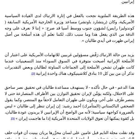
إيرانيين.
هذه الطريقة الملتوية نجحت بالفعل في إثارة الارتباك لدى القيادة السياسية
الأمريكية، وكان (ريتشارد باوتشر) مساعد وزيرة الخارجية الأمريكية السابقة (
كوندوليزا رايس) لشؤون جنوب ووسط آسيا قد صرح: « إننا لا نعرف على وجه
الدقة من الذي يفعل هذا وما سبب ذلك، لكننا نعلم أن هذه أسلحة من أصل
إيراني ظهرت في أيدي طالبان ».
يزيد من حالة الارتباك رَفْض مسؤولين غربيين للاتهامات الأمريكية على اعتبار أن
الأسلحة الإيرانية أصبحت متوفرة في السوق السوداء منذ التسعينيات عندما
كانت طهران تشحن الأسلحة إلى الجماعات المناوئة لطالبان وبعض التقديرات
تذكر أن من بين كل 10 بنادق كلاشينيكوف هناك واحدة إيرانية
.
[2]
هذا الدعم - في حال تأكده - لا يستهدف مساعدة طالبان في تحقيق نصر ساحق
على الاحتلال، ولكنه يؤمِّن لإيران تحقيق التوازن بين الأطراف المتصارعة حتى لا
ينتصر طَرَف على آخر، ويكون على طهران التعامل لاحقاً مع المنتصر، وكما يقول
الصحفي الباكستاني (المتأمرك) أحمد رشيد: إن إيران تنظر إلى طالبان « ليس
بالضرورة كواجهة سياسية؛ لأنه من الواضح أن الإيرانيين لا يريدون عودة طالبان،
بل كقوة يمكنها أن تعوق الولايات المتحدة الأمريكية إذا ما هاجمت إيران »
.
[3]
وقد نقلت مجلة التايم قبل عامين على لسان محرِّرها بريان بينيت أن قوات حلف
الناتو اعترضت شحنات من أسلحة إيرانية الصنع في أفغانستان، وتشمل: مدافع