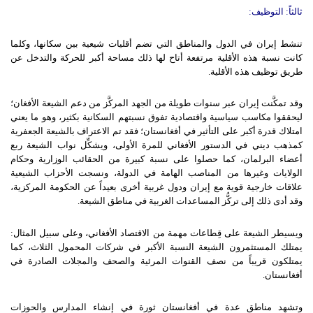
ثالثاً
:
التوظيف
:
تنشط إيران في الدول والمناطق التي تضم أقليات شيعية بين سكانها، وكلما
كانت نسبة هذه الأقلية مرتفعة أتاح لها ذلك مساحة أكبر للحركة والتدخل عن
طريق توظيف هذه الأقلية.
وقد تمكَّنت إيران عبر سنوات طويلة من الجهد المركَّز من دعم الشيعة الأفغان؛
ليحققوا مكاسب سياسية واقتصادية تفوق نسبتهم السكانية بكثير، وهو ما يعني
امتلاك قدرة أكبر على التأثير في أفغانستان؛ فقد تم الاعتراف بالشيعة الجعفرية
كمذهب ديني في الدستور الأفغاني للمرة الأولى، ويشكِّل نواب الشيعة ربع
أعضاء البرلمان، كما حصلوا على نسبة كبيرة من الحقائب الوزارية وحكام
الولايات وغيرها من المناصب الهامة في الدولة، ونسجت الأحزاب الشيعية
علاقات خارجية قوية مع إيران ودول غربية أخرى بعيداً عن الحكومة المركزية،
وقد أدى ذلك إلى تركُّز المساعدات الغربية في مناطق الشيعة.
ويسيطر الشيعة على قِطاعات مهمة من الاقتصاد الأفغاني، وعلى سبيل المثال:
يمتلك المستثمرون الشيعة النسبة الأكبر في شركات المحمول الثلاث، كما
يمتلكون قريباً من نصف القنوات المرئية والصحف والمجلات الصادرة في
أفغانستان.
وتشهد مناطق عدة في أفغانستان ثورة في إنشاء المدارس والحوزات