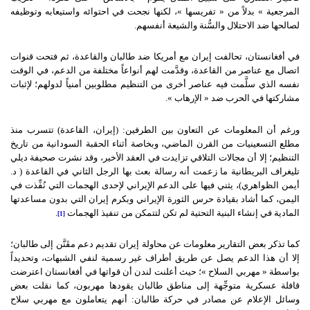
المرجعية » بدلاً من « تفريسها »، لكنها نجحت في احتوائه واستيعابه وتوظيفه
لصالحها ضد الاحتلال والسُّنة والشيعة أنفسهم.
في أفغانستان، تحالفت إيران مع أمريكا ضد طالبان والقاعدة، ثم فتحت قنوات
اتصال مع عناصر من القاعدة، وقدَّمت لهم أنواعاً مختلفة من الدعم، في الوقت
نفسه الذي سلَّمت فيه عناصر أخرى من التنظيم مطلوبين أمنياً لدولهم؛ لإثبات
مشاركتها في الحرب ضد « الإرهاب ».
ورغم أن المعلومات عن التعاون بين الطرفين: (إيران، القاعدة) تتسرب منذ
مطلع التسعينيات من القرن الماضي، وبخاصة أثناء الحقبة السودانية من تاريخ
التنظيم؛ إلا أن مجالات التلاقي تزايدت في العقد الأخير، وقد نشرت صحيفة ديلي
تليغراف البريطانية ما زعمت أنه رسالة بعث بها الرجل الثاني في القاعدة ( د.
أيمن الظواهري)، يثني فيها على الدعم الإيراني لإحدى الهجمات التي نُفِّذت في
اليمن، كما أشاد بقيادة حرس الثورة الإيراني وبكرم إيران التي بدون مساعدتها
المادية في إنشاء البنية التحتية لم تكن لتتمكن من تنفيذ الهجمات
.
[1]
كما تذكر بعض التقارير معلومات عن محاولة إيران تقديم دعم مقَنَّن إلى طالبان؛
إلا أن هذا الدعم يصل عن طريق أطراف غير رسمية لنفي الشبهات، وتحديداً
بواسطة « مهربي السلاح »؛ حيث أعلنت لندن أن قواتها في أفغانستان اعترضت
قافلة عسكرية متوجِّهة إلى مناطق طالبان يقودها مهربون، كما نقلت بعض
وسائل الإعلام عن مصادر في حركة طالبان: أنهم يتعاملون مع مهربي سلاح