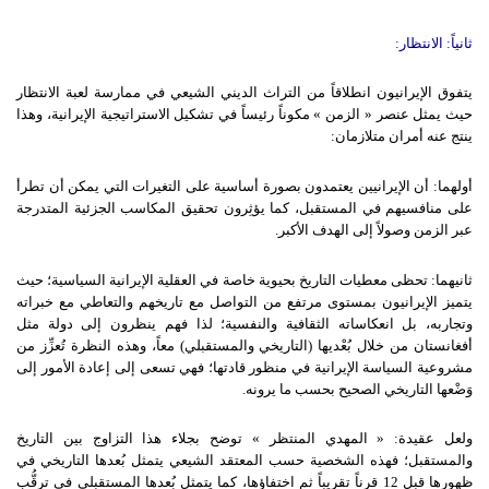
ثانياً
:
الانتظار
:
يتفوق الإيرانيون انطلاقاً من التراث الديني الشيعي في ممارسة لعبة الانتظار
حيث يمثل عنصر « الزمن » مكوناً رئيساً في تشكيل الاستراتيجية الإيرانية، وهذا
ينتج عنه أمران متلازمان:
أولهما: أن الإيرانيين يعتمدون بصورة أساسية على التغيرات التي يمكن أن تطرأ
على منافسيهم في المستقبل، كما يؤثِرون تحقيق المكاسب الجزئية المتدرجة
عبر الزمن وصولاً إلى الهدف الأكبر.
ثانيهما: تحظى معطيات التاريخ بحيوية خاصة في العقلية الإيرانية السياسية؛ حيث
يتميز الإيرانيون بمستوى مرتفع من التواصل مع تاريخهم والتعاطي مع خبراته
وتجاربه، بل انعكاساته الثقافية والنفسية؛ لذا فهم ينظرون إلى دولة مثل
أفغانستان من خلال بُعْديها (التاريخي والمستقبلي) معاً، وهذه النظرة تُعزِّز من
مشروعية السياسة الإيرانية في منظور قادتها؛ فهي تسعى إلى إعادة الأمور إلى
وَضْعها التاريخي الصحيح بحسب ما يرونه.
ولعل عقيدة: « المهدي المنتظر » توضح بجلاء هذا التزاوج بين التاريخ
والمستقبل؛ فهذه الشخصية حسب المعتقد الشيعي يتمثل بُعدها التاريخي في
ظهورها قبل 12 قرناً تقريباً ثم اختفاؤها، كما يتمثل بُعدها المستقبلي في ترقُّب