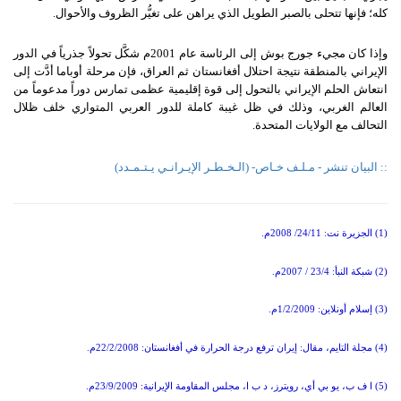
كله؛ فإنها تتحلى بالصبر الطويل الذي يراهن على تغيُّر الظروف والأحوال.
وإذا كان مجيء جورج بوش إلى الرئاسة عام 2001م شكَّل تحولاً جذرياً في الدور
الإيراني بالمنطقة نتيجة احتلال أفغانستان ثم العراق، فإن مرحلة أوباما أدَّت إلى
انتعاش الحلم الإيراني بالتحول إلى قوة إقليمية عظمى تمارس دوراً مدعوماً من
العالم الغربي، وذلك في ظل غيبة كاملة للدور العربي المتواري خلف ظلال
التحالف مع الولايات المتحدة.
:: البيان تنشر - مـلـف خـاص- (الـخـطـر الإيـرانـي يـتـمـدد)
(1) الجزيرة نت: 24/11/ 2008م.
(2) شبكة النبأ: 23/4 / 2007م.
(3) إسلام أونلاين: 1/2/2009م.
(4) مجلة التايم، مقال: إيران ترفع درجة الحرارة في أفغانستان: 22/2/2008م.
(5) ا ف ب، يو بي أي، رويترز، د ب ا، مجلس المقاومة الإيرانية: 23/9/2009م.