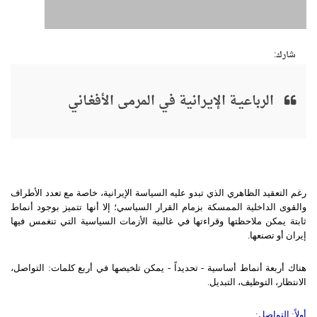
شارك:
الرباعيـة الإيـرانية في المرمى الأفغـاني
رغم التعقيد الظاهري الذي تبدو عليه السياسة الإيرانية، خاصة مع تعدد الأطراف
والقوى الداخلية الممسكة بزمام القرار السياسي؛ إلا أنها تتميز بوجود أنماط
ثابتة يمكن ملاحظتها وقراءتها في غالبية الأزمات السياسية التي تنغمس فيها
إيران أو تصنعها.
هناك أربعة أنماط أساسية - تحديداً - يمكن تلخيصها في أربع كلمات: التواصل،
الانتظار، التوظيف، التبديل.
أولاً
:
التواصل
: