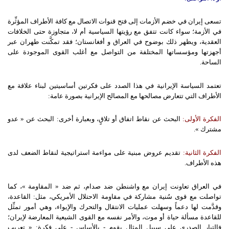
تسعى إيران في خضم الأزمات إلى فتح قنوات الاتصال مع كافة الأطراف المؤثِّرة
في الأزمة؛ سواء كانت تتفق مع رؤيتها السياسية أم لا، متجاوزة حتى الخلافات
العقدية، ويظهر ذلك بوضوح في العراق و أفغانستان؛ فقد تمكَّنت طهران عبر
أجهزتها ومؤسساتها المختلفة من التواصل مع أغلب القوى الموجودة على
الساحة.
تعتمد السياسة الإيرانية في هذا الصدد على فكرتين أساسيتين لبناء علاقة مع
الأطراف التي تتعارض مصالحها مع المصالح الإيرانية بصورة عامة:
الفكرة
الأولى
:
البحث عن نقاط اتفاق أو تلاقٍ، وبعبارة أخرى: البحث عن « عدو
مشترك ».
الفكرة
الثانية
:
تقديم عروض مبنية على مواءمة استراتيجية لنقاط الضعف لدى
هذه الأطراف.
في العراق تعاونت إيران مع واشنطن ضد صدام، ثم ضد « المقاومة »، كما
تواصلت مع قوى سُنية مشاركة في مقاومة الاحتلال الأمريكي، مثل: القاعدة،
وقدَّمت لها دعماً وسهلت عمليات الانتقال والتحرك والإيواء، وهي أمور تمثِّل
للقاعدة مسألة حياة أو موت، والأمر نفسه مع القوى الشيعية المعارضة لإيران؛
فالتيار الصدري على سبيل المثال يقوم - بالأساس - على فكرة: « تعريب