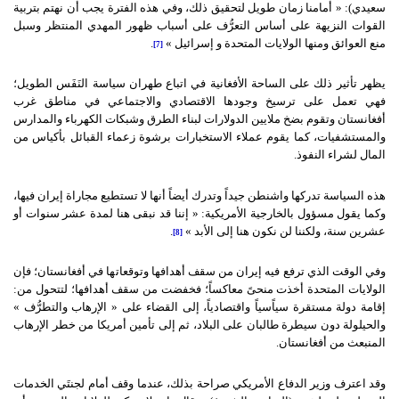
سعيدي): « أمامنا زمان طويل لتحقيق ذلك، وفي هذه الفترة يجب أن نهتم بتربية
القوات النزيهة على أساس التعرُّف على أسباب ظهور المهدي المنتظر وسبل
منع العوائق ومنها الولايات المتحدة و إسرائيل »
.
[7]
يظهر تأثير ذلك على الساحة الأفغانية في اتباع طهران سياسة النَفَس الطويل؛
فهي تعمل على ترسيخ وجودها الاقتصادي والاجتماعي في مناطق غرب
أفغانستان وتقوم بضخ ملايين الدولارات لبناء الطرق وشبكات الكهرباء والمدارس
والمستشفيات، كما يقوم عملاء الاستخبارات برشوة زعماء القبائل بأكياس من
المال لشراء النفوذ.
هذه السياسة تدركها واشنطن جيداً وتدرك أيضاً أنها لا تستطيع مجاراة إيران فيها،
وكما يقول مسؤول بالخارجية الأمريكية: « إننا قد نبقى هنا لمدة عشر سنوات أو
عشرين سنة، ولكننا لن نكون هنا إلى الأبد »
.
[8]
وفي الوقت الذي ترفع فيه إيران من سقف أهدافها وتوقعاتها في أفغانستان؛ فإن
الولايات المتحدة أخذت منحىً معاكساً؛ فخفضت من سقف أهدافها؛ لتتحول من:
إقامة دولة مستقرة سياًسياً واقتصادياً، إلى القضاء على « الإرهاب والتطرُّف »
والحيلولة دون سيطرة طالبان على البلاد، ثم إلى تأمين أمريكا من خطر الإرهاب
المنبعث من أفغانستان.
وقد اعترف وزير الدفاع الأمريكي صراحة بذلك، عندما وقف أمام لجنتَي الخدمات