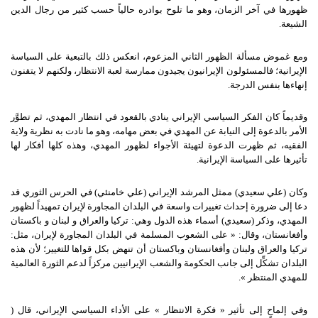
ظهورها في آخر الزمان، وهو ما تلوح بوادره حالياً حسب كثير من رجال الدين
الشيعة.
ومع غموض مسألة الظهور الثاني المزعوم، انعكس ذلك بالتبعية على السياسة
الإيرانية؛ فالمسئولون الإيرانيون يجيدون ممارسة لعبة الانتظار، ولكنهم لا يتقنون
إنهاءها بنفس الدرجة.
وقديماً كان الفكر السياسي الإيراني ينادي بالقعود في انتظار المهدي، ثم تطوَّر
الأمر بالدعوة إلى النيابة عن المهدي في بعض مهامه، وهو ما نادت به نظرية ولاية
الفقيه، ثم ظهرت الدعوة لتهيئة الأجواء لظهور المهدي، وهذه كلها أفكار لها
تأثيرها على السياسة الإيرانية.
وكان (علي سعيدي) ممثل المرشد الإيراني (علي خامنئي) في الحرس الثوري قد
دعا إلى ضرورة إحداث تغييرات واسعة في البلدان المجاورة لإيران تمهيداً لظهور
المهدي، وذكر (سعيدي) أسماء هذه الدول وهي: تركيا والعراق و لبنان و باكستان
وأفغانستان، وقال: « على الشعوب المسلمة في البلدان المجاورة لإيران، مثل:
تركيا والعراق ولبنان وأفغانستان وباكستان أن تنهض بكل قواها للتغيير؛ لأن هذه
البلدان تشكِّل إلى جانب الحكومة والشعب الإيرانيين مركزاً لدعم الثورة العالمية
للمهدي المنتظر ».
وفي إلماحٍ إلى تأثير « فكرة الانتظار » على الأداء السياسي الإيراني، قال (