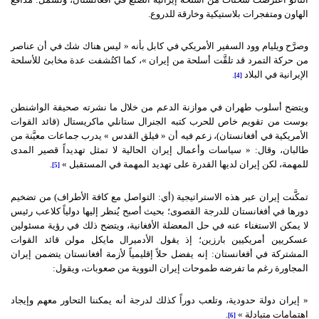
الهاون ومتفجرات بلاستيكية وخارقة للدروع.
وصرَّح ويليام وود السفير الأمريكي في كابل بأنه « ليس هناك شك في أن عناصر
من حركة التمرد قد تلقَّت أسلحة من إيران »، كما اكتُشفت عدة مخابئ للأسلحة
الإيرانية في البلاد
.
[4]
ويتضح أسلوب طهران في موازنة الدعم من خلال ما نشرته صحيفة الواشنطن
بوست من تقويم خاص للحرب كتبه الجنرال ستانلي ماكريستال (قائد القوات
الأمريكية في أفغانستان)، زعم فيه أن « فيلق القدس » يدرب جماعات معيَّنة من
طالبان، وقال: « سياسات وأعمال إيران الحالية لا تمثل تهديداً قصير المدى
للمهمة، لكن إيران لديها القدرة على تهديد المهمة في المستقبل »
.
[5]
تمكَّنت إيران عبر هذه الاستراتيجية (أي: التواصل مع كافة الأطراف) من تضخيم
دورها في أفغانستان للدرجة القصوى؛ بحيث أصبح يُنظر إليها دولياً كلاعب رئيس
لا يمكن الاستغناء عنه في حل المعضلة الأفغانية، ويتضح ذلك في رؤية مسئولين
عسكريين أمريكيين بارزين؛ إذ يقول الأدميرال مايكل مولن قائد القوات
المشتركة في أفغانستان: إنه يفضل حلاً إقليمياً لأزمة أفغانستان يتضمن إيران
المجاورة رغم ما تفرضه طموحات إيران النووية من صعوبات، ويقول:
« إيران دولة حدودية، وتلعب دوراً كذلك لدرجة أنه يمكننا التحاور معهم وإيجاد
اهتمامات متبادلة »
.
[6]