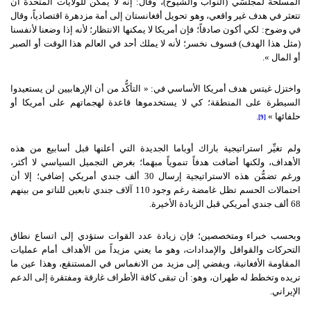
المسلحة لمجلسَي (النواب والشيوخ)، وقال: إنه لا يمكن للولايات المتحدة أن
تتعثر في هدف غير واقعي، وهو تحويل أفغانستان إلى أمة مزدهرة اقتصادياً، وقال
في وضوح: لكي أكون صادقاً؛ فإن أمريكا لا يمكنها الانتظار؛ لأنه إذا وضعنا لأنفسنا
(مثل هذا الهدف) فسوف نخسر؛ لأنه لا يملك أحد في العالم هذا الوقت أو الصبر
أو المال ».
واختزل غيتس هدف أمريكا الأساسي في: « التأكُّد من أن الإرهابيين لن يستعيدوا
السيطرة على المنطقة؛ كي لا يستخدموها قاعدة لهجماتهم على أمريكا أو
حلفائها »
.
[9]
ولم تغيِّر استراتيجية باراك أوباما الجديدة التي أعلنها قبل أسابيع من هذه
الأهداف، ولكنها أضافت هدفاً تنموياً مبهَما؛ بغرض التجميل السياسي لا أكثر،
ورغم تضمُّن هذه الاستراتيجية إرسال 30 ألف جندي أمريكي إضافي؛ إلا أن
احتمالات الحسم تظل غامضة رغم وجود 110 آلاف جندي تابعين للناتو من بينهم
68 ألف جندي أمريكي قبل الزيادة الأخيرة.
وبحسب خبراء ومتخصصين؛ فإن زيادة عدد القوات ستؤدي إلى اتساع نطاق
التحركات والقوافل والإمدادات، وهو ما يعني مزيداً من الأهداف أمام عمليات
المقاومة الأفغانية، ويفضي إلى مزيد من الانغماس في المستنقع، وهذا عين ما
تريده وتخطط له طهران، وهو: أن تبقى كافة الأطراف غارقة ومفتقرة إلى الدعم
الإيراني.