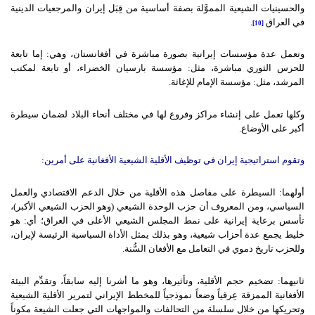
والحسينيات الشيعية المموَّلة بصفة أساسية من قِبَل إيران والمرجعيات الدينية
في العراق
.
[10]
وتعمل عدة مؤسسات إيرانية بصورة مباشرة في أفغانستان، وهي: إما تابعة
للحرس الثوري مباشرة، مثل: مؤسسة بارسيان الخضراء، أو تابعة لمكتب
المرشد، مثل: مؤسسة الإمام للإغاثة.
وكلها تعمل على إنشاء مراكز وفروع لها في مختلف أنحاء البلاد لضمان سيطرة
أكبر على الأوضاع.
وتقوم
استراتيجية
إيران
في
توظيف
الأقلية
الشيعية
الأفغانية
على
أمرين
:
أولهما: السيطرة على مفاصل هذه الأقلية من خلال الدعم الاقتصادي والعمل
السياسي، ومن المعروف أن حزب الوحدة الشيعي (وهو الحزب الشيعي الأكبر)،
تأسس برعاية إيرانية على نمط المجلس الشيعي الأعلى في العراق؛ أي: هو
خليط يجمع عدة أحزاب شيعية، وهو بذلك يمثل الأداة السياسية الرئيسة لإيران،
وللحزب تاريخ دموي في التعامل مع الأفغان السُّنة.
ثانيهما: تضخيم حجم الأقلية، وتأثيرها، وهو ما أشرنا إليه سابقاً، وتقدِّم البيئة
الأفغانية الممزقة عِرقياً وضعاً نموذجياً للمخطط الإيراني لتمرير الأقلية الشيعية
وتحريكها من خلال سلسلة من التحالفات والمواجهات التي جعلت الشيعة مكوناً